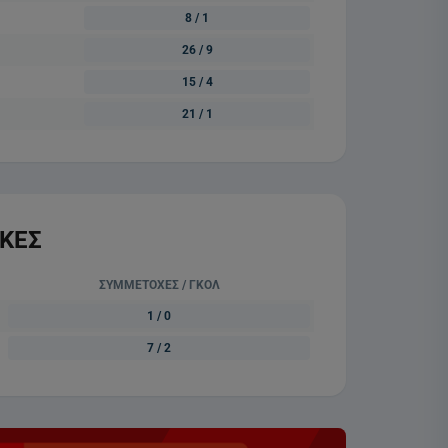
8 / 1
26 / 9
15 / 4
21 / 1
ΙΚΕΣ
ΣΥΜΜΕΤΟΧΕΣ / ΓΚΟΛ
1 / 0
7 / 2