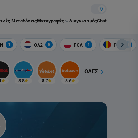
Theme toggle
ικές Μεταδόσεις
Μεταγραφές
Διαγωνισμός
Chat
1
5
1
1
ΑΝ
ΟΛ2
ΠΟΛ
ΡΟΥ
ΟΛΕΣ
1
8.8
8.7
8.6