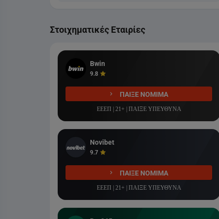
ΕΣΤΡΕΛΑ ΑΜΑΔΟΡΑ -
22:30
ΣΠΟΡΤΙΝΓΚ
Στοιχηματικές Εταιρίες
Liga Portugal Betclic
COSMOTE SPORT 2 HD
Bwin
9.8
ΠΑΙΞΕ ΝΟΜΙΜΑ
ΕΕΕΠ | 21+ | ΠΑΙΞΕ ΥΠΕΥΘΥΝΑ
Novibet
9.7
ΠΑΙΞΕ ΝΟΜΙΜΑ
ΕΕΕΠ | 21+ | ΠΑΙΞΕ ΥΠΕΥΘΥΝΑ