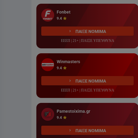
Fonbet
9.4
ΠΑΙΞΕ ΝΟΜΙΜΑ
ΕΕΕΠ | 21+ | ΠΑΙΞΕ ΥΠΕΥΘΥΝΑ
Winmasters
9.4
ΠΑΙΞΕ ΝΟΜΙΜΑ
ΕΕΕΠ | 21+ | ΠΑΙΞΕ ΥΠΕΥΘΥΝΑ
Pamestoixima.gr
9.4
ΠΑΙΞΕ ΝΟΜΙΜΑ