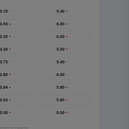
3.70
5.40
3.90
6.00
3.50
6.00
3.30
5.00
3.75
5.40
3.80
6.00
3.84
5.80
3.65
5.85
0.00
0.00
οθετείτε το στοίχημα σας.