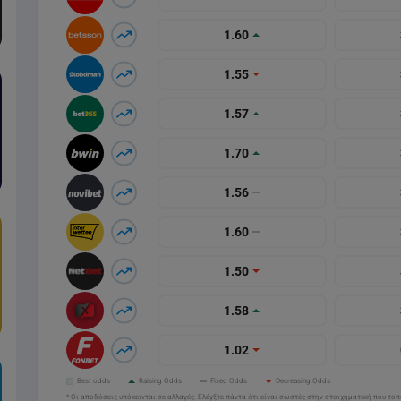
1.60
1.55
1.57
1.70
1.56
1.60
1.50
1.58
1.02
Best odds
Raising Odds
Fixed Odds
Decreasing Odds
* Οι αποδόσεις υπόκεινται σε αλλαγές. Ελέγξτε πάντα ότι είναι σωστές στην στοιχηματική που τοπ