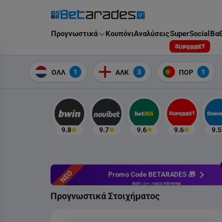
Στοίχημα
Προγνωστικά
Κουπόνι
Αναλύσεις
SuperSocial
Βαθ
1
3
1
ΟΛΛ
ΑΛΚ
ΠΟΡ
9.8
9.7
9.6
9.6
9.5
ΝΕΟ
Promo Code BETARADES 🎁
ΕΕΕΠ | 21+ | ΠΑΙΞΕ ΥΠΕΥΘΥΝΑ
Προγνωστικά Στοιχήματος