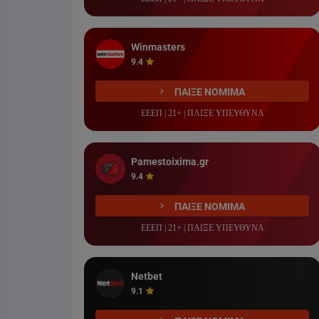
Winmasters
9.4
ΠΑΙΞΕ ΝΟΜΙΜΑ
ΕΕΕΠ | 21+ | ΠΑΙΞΕ ΥΠΕΥΘΥΝΑ
Pamestoixima.gr
9.4
ΠΑΙΞΕ ΝΟΜΙΜΑ
ΕΕΕΠ | 21+ | ΠΑΙΞΕ ΥΠΕΥΘΥΝΑ
Netbet
9.1