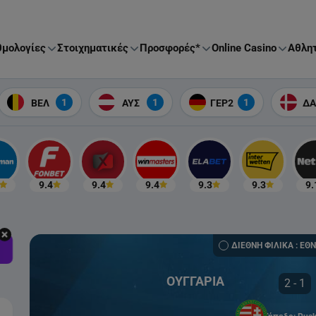
μολογίες
Στοιχηματικές
Προσφορές*
Online Casino
Αθλητ
1
1
1
ΒΕΛ
ΑΥΣ
ΓΕΡ2
Δ
9.4
9.4
9.4
9.3
9.3
9.
ΔΙΕΘΝΗ ΦΙΛΙΚΑ : ΕΘ
ΟΥΓΓΑΡΙΑ
2 - 1