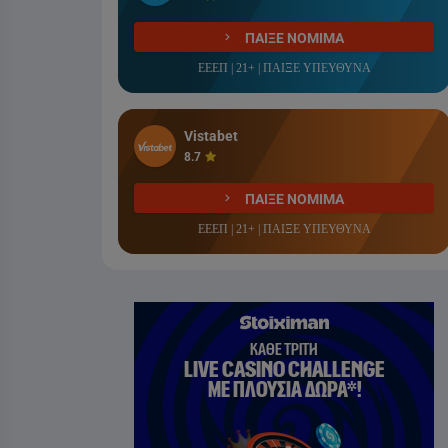
ΠΑΙΞΕ ΝΟΜΙΜΑ
ΕΕΕΠ | 21+ | ΠΑΙΞΕ ΥΠΕΥΘΥΝΑ
Vistabet
8.7
ΠΑΙΞΕ ΝΟΜΙΜΑ
ΕΕΕΠ | 21+ | ΠΑΙΞΕ ΥΠΕΥΘΥΝΑ