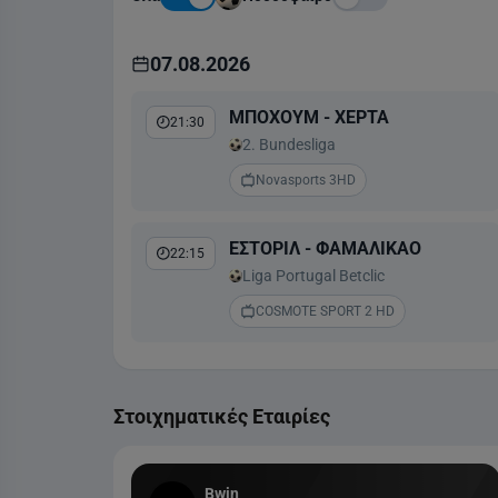
07.08.2026
ΜΠΟΧΟΥΜ - ΧΕΡΤΑ
21:30
2. Bundesliga
Novasports 3HD
ΕΣΤΟΡΙΛ - ΦΑΜΑΛΙΚΑΟ
22:15
Liga Portugal Betclic
COSMOTE SPORT 2 HD
Στοιχηματικές Εταιρίες
Bwin