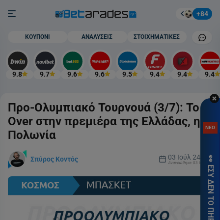
Στοίχημα
Burger button
+84
Mobile cham
ΚΟΥΠΟΝΙ
ΑΝΑΛΥΣΕΙΣ
ΣΤΟΙΧΗΜΑΤΙΚΕΣ
9.8
9.7
9.6
9.6
9.5
9.4
9.4
9.4
Προ-Ολυμπιακό Τουρνουά (3/7): Το
ΑΠΟ
Over στην πρεμιέρα της Ελλάδας, η
Νέο
ΝΕΟ
στη
Πολωνία
ΕΠΙ
03 Ιούλ 24
👀 ΕΣΥ ΔΕΝ ΤΟ ΠΗΡΕΣ; 🎁
Σπύρος Κοντός
ΠΡ
Ανανεώθηκε:
03 Ιούλ 24
ΧΩΡ
ΚΑΤ
Εγγ
Supe
με 