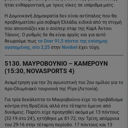
ήταν ενθαρρυντική, με τρεις νίκες σε ισάριθμα ματς.
Η Δομινικανή Δημοκρατία δεν είναι αντίπαλος που θα
προβληματίσει μία σοβαρή Ελλάδα, ειδικά από τη στιγμή
που απουσιάζει και ο σούπερ σταρ της Καρλ Άντονι
Τάουνς. Ο ρυθμός δε θα είναι αργός και για αυτό
θεωρούμε πως
το Over 91,5 πόντοι της επίσημης
αγαπημένης, στο 2,25
στην
Novibet
έχει τύχη.
5130. ΜΑΥΡΟΒΟΥΝΙΟ – ΚΑΜΕΡΟΥΝ
(15:30, NOVASPORTS 4)
Αναμέτρηση για την 2η αγωνιστική του 2ου ομίλου για το
προ-Ολυμπιακό τουρνουά της Ρίγα (Λετονία).
Για τρία δεκάλεπτα το Μαυροβούνιο είχε το προβάδισμα
κόντρα στη Βραζιλία, αλλά στο τέταρτο έμεινε από
δυνάμεις. Παρότι είχε προηγηθεί ακόμα με 13 πόντους
(32-19 στο 24′), ηττήθηκε με 81-72, την Τρίτη, απόρροια
του 29-16 στην τέταρτη περίοδο. 17 πόντους και 13