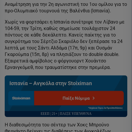
Αναμέτρηση για την 2η αγωνιστική του 1ου ομίλου για το
προ-Ολυμπιακό τουρνουά της Βαλένθια (Ισπανία).
Χωρίς να φορτσάρει η Ισπανία συνέτριψε τον Λίβανο με
104-59, την Τρίτη, καθώς σημείωσε τουλάχιστον 24
πόντους σε κάθε δεκάλεπτο. Κανείς παίκτης για το
συγκρότημα του Σέρτζιο Σκαριόλο δεν ξεπέρασε τα 24
λεπτά, με τους Σάντι Αλδάμα (17π, 9ρ) και Ουσμάν
Γκαρούμπα (15π, 8ρ) να πλησιάζουν το double double.
Εξαιρετικά αμφίβολος ο φόργουορντ Χουάντσο
Ερνανγκόμεθ, που τραυματίστηκε στην πρεμιέρα.
Ισπανία – Ανγκόλα στην Stoiximan
Παίξε Νόμιμα
*Ισχύουν Όροι & Προϋποθέσεις
ΕΕΕΠ | 21+ | ΠΑΙΞΕ ΥΠΕΥΘΥΝΑ
Η διαθεσιμότητα του σέντερ των Χοκς Μπρούνο
Φερνάντο δείχνει τις διαθέσεις των Ανγκολέζων