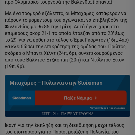
προ-Ολυμπιακό τουρνουά της Βαλένθια (Ισπανία).
Με ένα τρομερό εξάλεπτο, οι Μπαχάμες κατάφεραν να
πάρουν το μομέντουμ του αγώνα και να επιβληθούν της
Φινλανδίας με 96-85 την Τρίτη. Αυτό έγινε χάρη στο
επιμέρους σκορ 21-1 το οποίο έτρεξαν από το 23′ έως
το 29′ για να έρθει στο τέλος ο Έρικ Γκόρντον (16π, 4ασ)
να κλειδώσει την επικράτηση της ομάδας του. Πρώτος
σκόρερ ο Μπάντι Χιλντ (24π, 6ρ), συνεπικουρούμενος
από τους Βάλντες Έτζκοπμπ (20π) και ΝτιΆντρε Έιτον
(19π, 9ρ).
Μπαχάμες – Πολωνία στην Stoiximan
Παίξε Νόμιμα
*Ισχύουν Όροι & Προϋποθέσεις
ΕΕΕΠ | 21+ | ΠΑΙΞΕ ΥΠΕΥΘΥΝΑ
Ικανή για την έκπληξη και τη διεκδίκηση μέχρι τέλους
του εισιτηρίου για το Παρίσι μοιάζει η Πολωνία, του