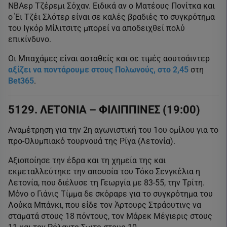
ΝΒΑερ Τζέρεμι Σόχαν. Ειδικά αν ο Ματέους Πονίτκα και
ο Έι Τζέι Σλότερ είναι σε καλές βραδιές το συγκρότημα
του Ιγκόρ Μίλιτσιτς μπορεί να αποδειχθεί πολύ
επικίνδυνο.
Οι Μπαχάμες είναι ασταθείς και σε τιμές αουτσάιντερ
αξίζει να ποντάρουμε στους Πολωνούς, στο 2,45
στη
Bet365
.
5129. ΛΕΤΟΝΙΑ – ΦΙΛΙΠΠΙΝΕΣ (19:00)
Αναμέτρηση για την 2η αγωνιστική του 1ου ομίλου για το
προ-Ολυμπιακό τουρνουά της Ρίγα (Λετονία).
Αξιοποίησε την έδρα και τη χημεία της και
εκμεταλλεύτηκε την απουσία του Τόκο Σενγκέλια η
Λετονία, που διέλυσε τη Γεωργία με 83-55, την Τρίτη.
Μόνο ο Γιάνις Τίμμα δε σκόραρε για το συγκρότημα του
Λούκα Μπάνκι, που είδε τον Άρτουρς Στράουτινς να
σταματά στους 18 πόντους, τον Μάρεκ Μέγιερις στους