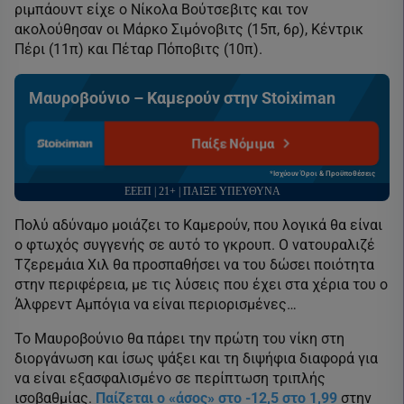
ριμπάουντ είχε ο Νίκολα Βούτσεβιτς και τον
ακολούθησαν οι Μάρκο Σιμόνοβιτς (15π, 6ρ), Κέντρικ
Πέρι (11π) και Πέταρ Πόποβιτς (10π).
Μαυροβούνιο – Καμερούν στην Stoiximan
Παίξε Νόμιμα
*Ισχύουν Όροι & Προϋποθέσεις
ΕΕΕΠ | 21+ | ΠΑΙΞΕ ΥΠΕΥΘΥΝΑ
Πολύ αδύναμο μοιάζει το Καμερούν, που λογικά θα είναι
ο φτωχός συγγενής σε αυτό το γκρουπ. Ο νατουραλιζέ
Τζερεμάια Χιλ θα προσπαθήσει να του δώσει ποιότητα
στην περιφέρεια, με τις λύσεις που έχει στα χέρια του ο
Άλφρεντ Αμπόγια να είναι περιορισμένες…
Το Μαυροβούνιο θα πάρει την πρώτη του νίκη στη
διοργάνωση και ίσως ψάξει και τη διψήφια διαφορά για
να είναι εξασφαλισμένο σε περίπτωση τριπλής
ισοβαθμίας.
Παίζεται ο «άσος» στο -12,5 στο 1,99
στην