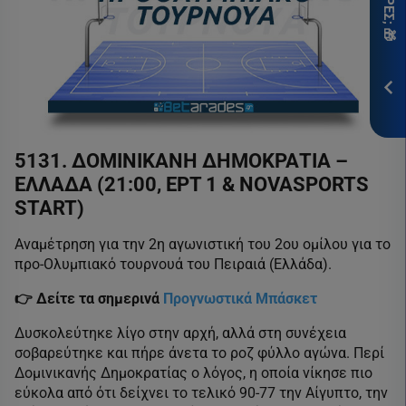
ITH
*Ισ
Προ
ΕΓΓ
5131. ΔΟΜΙΝΙΚΑΝΗ ΔΗΜΟΚΡΑΤΙΑ –
ΕΛΛΑΔΑ (21:00, EΡT 1 & NOVASPORTS
START)
Αναμέτρηση για την 2η αγωνιστική του 2ου ομίλου για το
προ-Ολυμπιακό τουρνουά του Πειραιά (Ελλάδα).
👉 Δείτε τα σημερινά
Προγνωστικά Μπάσκετ
Δυσκολεύτηκε λίγο στην αρχή, αλλά στη συνέχεια
σοβαρεύτηκε και πήρε άνετα το ροζ φύλλο αγώνα. Περί
Δομινικανής Δημοκρατίας ο λόγος, η οποία νίκησε πιο
εύκολα από ότι δείχνει το τελικό 90-77 την Αίγυπτο, την