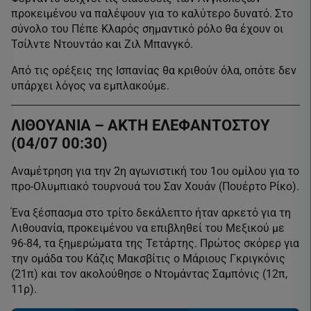
προκειμένου να παλέψουν για το καλύτερο δυνατό. Στο
σύνολο του Πέπε Κλαρός σημαντικό ρόλο θα έχουν οι
Τσίλντε Ντουντάο και Ζιλ Μπανγκό.
Από τις ορέξεις της Ισπανίας θα κριθούν όλα, οπότε δεν
υπάρχει λόγος να εμπλακούμε.
ΛΙΘΟΥΑΝΙΑ – ΑΚΤΗ ΕΛΕΦΑΝΤΟΣΤΟΥ
(04/07 00:30)
Αναμέτρηση για την 2η αγωνιστική του 1ου ομίλου για το
προ-Ολυμπιακό τουρνουά του Σαν Χουάν (Πουέρτο Ρίκο).
Ένα ξέσπασμα στο τρίτο δεκάλεπτο ήταν αρκετό για τη
Λιθουανία, προκειμένου να επιβληθεί του Μεξικού με
96-84, τα ξημερώματα της Τετάρτης. Πρώτος σκόρερ για
την ομάδα του Κάζις Μακσβίτις ο Μάριους Γκριγκόνις
(21π) και τον ακολούθησε ο Ντομάντας Σαμπόνις (12π,
11ρ).