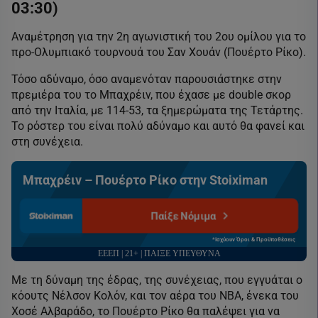
03:30)
Αναμέτρηση για την 2η αγωνιστική του 2ου ομίλου για το
προ-Ολυμπιακό τουρνουά του Σαν Χουάν (Πουέρτο Ρίκο).
Τόσο αδύναμο, όσο αναμενόταν παρουσιάστηκε στην
πρεμιέρα του το Μπαχρέιν, που έχασε με double σκορ
από την Ιταλία, με 114-53, τα ξημερώματα της Τετάρτης.
Το ρόστερ του είναι πολύ αδύναμο και αυτό θα φανεί και
στη συνέχεια.
Μπαχρέιν – Πουέρτο Ρίκο στην Stoiximan
Παίξε Νόμιμα
*Ισχύουν Όροι & Προϋποθέσεις
ΕΕΕΠ | 21+ | ΠΑΙΞΕ ΥΠΕΥΘΥΝΑ
Με τη δύναμη της έδρας, της συνέχειας, που εγγυάται ο
κόουτς Νέλσον Κολόν, και τον αέρα του ΝΒΑ, ένεκα του
Χοσέ Αλβαράδο, το Πουέρτο Ρίκο θα παλέψει για να