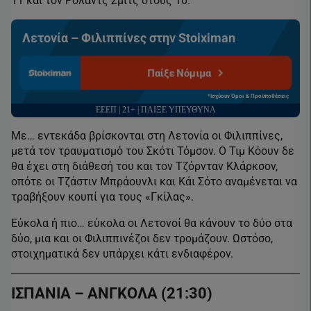
11 και τον Ρόλαντς Σμιτς στους 10.
Λετονία – Φιλιππίνες στην Stoiximan
Παίξε Νόμιμα
*Ισχύουν Όροι & Προϋποθέσεις
ΕΕΕΠ | 21+ | ΠΑΙΞΕ ΥΠΕΥΘΥΝΑ
Με… εντεκάδα βρίσκονται στη Λετονία οι Φιλιππίνες,
μετά τον τραυματισμό του Σκότι Τόμσον. Ο Τιμ Κόουν δε
θα έχει στη διάθεσή του και τον Τζόρνταν Κλάρκσον,
οπότε οι Τζάστιν Μπράουνλι και Κάι Σότο αναμένεται να
τραβήξουν κουπί για τους «Γκίλας».
Εύκολα ή πιο… εύκολα οι Λετονοί θα κάνουν το δύο στα
δύο, μια και οι Φιλιππινέζοι δεν τρομάζουν. Ωστόσο,
στοιχηματικά δεν υπάρχει κάτι ενδιαφέρον.
ΙΣΠΑΝΙΑ – ΑΝΓΚΟΛΑ (21:30)