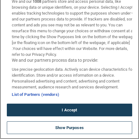
We and our
1008
partners store and access personal data, like
browsing data or unique identifiers, on your device. Selecting I Accept
08/03
Ενεργή
enables tracking technologies to support the purposes shown under we
and our partners process data to provide. If trackers are disabled, some
content and ads you see may not be as relevant to you. You can
resurface this menu to change your choices or withdraw consent at any
time by clicking the Show Purposes link on the bottom of the webpage
[or the floating icon on the bottom-left of the webpage, if applicable]
.Your choices will have effect within our Website. For more details,
Bet365
refer to our Privacy Policy.
We and our partners process data to provide:
9.8
Use precise geolocation data. Actively scan device characteristics for
Bet365 Προσφορά* ΧΩΡΙΣ ΚΑΤΑΘΕΣΗ ▶️ (Μάρτιος 2026)
identification. Store and/or access information on a device.
Personalised advertising and content, advertising and content
05/03
Ενεργή
measurement, audience research and services development.
List of Partners (vendors)
I Accept
SUMMERAKI2026 ΠΡΟΣΦΟΡΑ* ☀️
Elabet
Show Purposes
ΧΩΡΙΣ ΚΑΤΑΘΕΣΗ
9.3
*Ισχύουν Όροι & Προϋποθέσεις