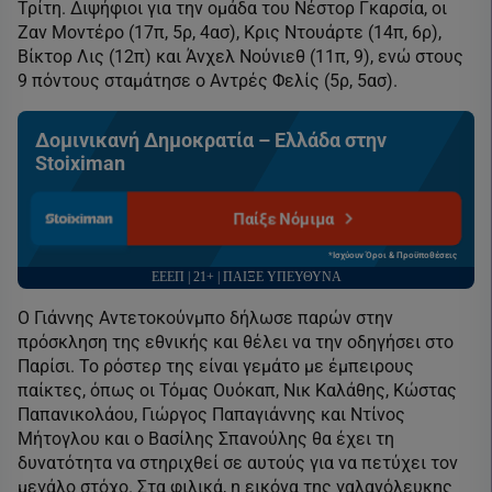
Τρίτη. Διψήφιοι για την ομάδα του Νέστορ Γκαρσία, οι
Ζαν Μοντέρο (17π, 5ρ, 4ασ), Κρις Ντουάρτε (14π, 6ρ),
Βίκτορ Λις (12π) και Άνχελ Νούνιεθ (11π, 9), ενώ στους
9 πόντους σταμάτησε ο Αντρές Φελίς (5ρ, 5ασ).
Δομινικανή Δημοκρατία – Ελλάδα στην
Stoiximan
Παίξε Νόμιμα
*Ισχύουν Όροι & Προϋποθέσεις
ΕΕΕΠ | 21+ | ΠΑΙΞΕ ΥΠΕΥΘΥΝΑ
Ο Γιάννης Αντετοκούνμπο δήλωσε παρών στην
πρόσκληση της εθνικής και θέλει να την οδηγήσει στο
Παρίσι. Το ρόστερ της είναι γεμάτο με έμπειρους
παίκτες, όπως οι Τόμας Ουόκαπ, Νικ Καλάθης, Κώστας
Παπανικολάου, Γιώργος Παπαγιάννης και Ντίνος
Μήτογλου και ο Βασίλης Σπανούλης θα έχει τη
δυνατότητα να στηριχθεί σε αυτούς για να πετύχει τον
μεγάλο στόχο. Στα φιλικά, η εικόνα της γαλανόλευκης