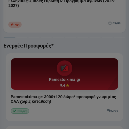
Ελληνικές Ομάδες Ευρώπη ☑️ Πρόγραμμα Αγώνων (2026-
2027)
09/08
Hot
Ενεργές Προσφορές*
Pamestoixima.gr
9.4
Pamestoixima.gr: 3000+120 δώρα* προσφορά γνωριμίας
ΟΛΑ χωρίς κατάθεση!
02/03
Ενεργή