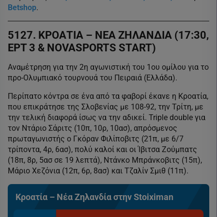
Betshop
.
5127. ΚΡΟΑΤΙΑ – ΝΕΑ ΖΗΛΑΝΔΙΑ (17:30,
EΡT 3 & NOVASPORTS START)
Αναμέτρηση για την 2η αγωνιστική του 1ου ομίλου για το
προ-Ολυμπιακό τουρνουά του Πειραιά (Ελλάδα).
Περίπατο κόντρα σε ένα από τα φαβορί έκανε η Κροατία,
που επικράτησε της Σλοβενίας με 108-92, την Τρίτη, με
την τελική διαφορά ίσως να την αδικεί. Triple double για
τον Ντάριο Σάριτς (10π, 10ρ, 10ασ), απρόσμενος
πρωταγωνιστής ο Γκόραν Φιλίποβιτς (21π, με 6/7
τρίποντα, 4ρ, 6ασ), πολύ καλοί και οι Ίβιτσα Ζούμπατς
(18π, 8ρ, 5ασ σε 19 λεπτά), Ντάνκο Μπράνκοβιτς (15π),
Μάριο Χεζόνια (12π, 6ρ, 8ασ) και Τζαλίν Σμιθ (11π).
Κροατία – Νέα Ζηλανδία στην Stoiximan