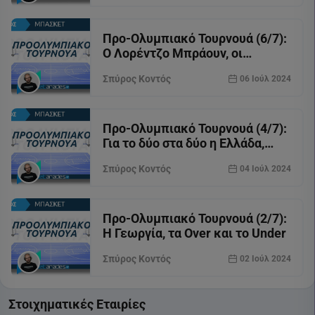
Προ-Ολυμπιακό Τουρνουά (6/7):
Ο Λορέντζο Μπράουν, οι
Βραζιλιάνοι και το ρίσκο
Σπύρος Κοντός
06 Ιούλ 2024
Προ-Ολυμπιακό Τουρνουά (4/7):
Για το δύο στα δύο η Ελλάδα,
αξία σε Σλοβενία, Ιταλία και
Σπύρος Κοντός
04 Ιούλ 2024
Γεωργία
Προ-Ολυμπιακό Τουρνουά (2/7):
Η Γεωργία, τα Over και το Under
Σπύρος Κοντός
02 Ιούλ 2024
Στοιχηματικές Εταιρίες