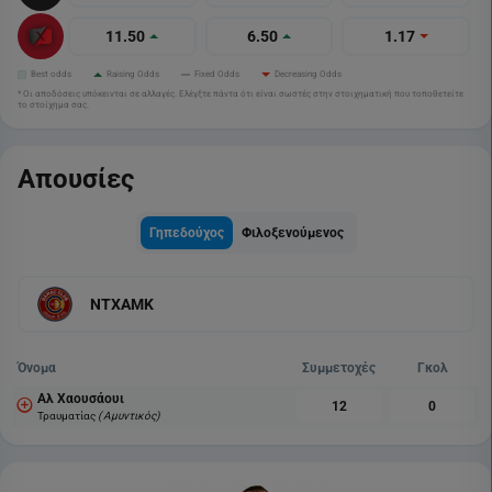
11.50
6.50
1.17
Best odds
Raising Odds
Fixed Odds
Decreasing Odds
* Οι αποδόσεις υπόκεινται σε αλλαγές. Ελέγξτε πάντα ότι είναι σωστές στην στοιχηματική που τοποθετείτε
το στοίχημα σας.
Απουσίες
Γηπεδούχος
Φιλοξενούμενος
ΝΤΧΑΜΚ
Όνομα
Συμμετοχές
Γκολ
Αλ Χαουσάουι
12
0
Τραυματίας
( Αμυντικός)