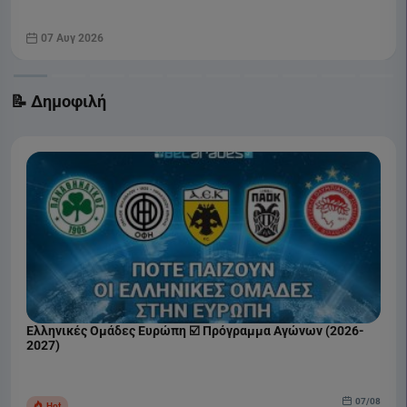
07 Αυγ 2026
📝 Δημοφιλή
Ελληνικές Ομάδες Ευρώπη ☑️ Πρόγραμμα Αγώνων (2026-
2027)
07/08
Hot