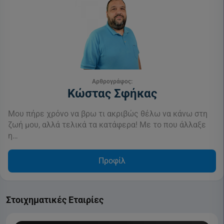
Αρθρογράφος:
Κώστας Σφήκας
Μου πήρε χρόνο να βρω τι ακριβώς θέλω να κάνω στη
ζωή μου, αλλά τελικά τα κατάφερα! Με το που άλλαξε
η…
Προφίλ
Στοιχηματικές Εταιρίες