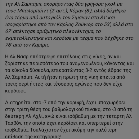
την Αλ Σαμπάμπ, σκοράροντας δύο γρήγορα γκολ με
τους Μπαλομπέιντ (2’ αυτ.), Κόμαν (8’), αλλά δέχθηκε
ένα τέρμα από αυτογκόλ του Σιμάκαν στο 31’ και
ισοφαρίστηκε από τον Κάρλος Ζούνιορ στο 53’, αλλά στο
67’ απέκτησε αριθμητικό πλεονέκτημα, το
εκμεταλλεύτηκε και κέρδισε με τέρμα που δέχθηκε στο
76’ από τον Καρίμπ.
Η Αλ Νασρ επέστρεψε επιτέλους στις νίκες, αν και
ζορίστηκε περισσότερο του αναμενομένου, κάνοντας και
τα εύκολα δύσκολα, επικρατώντας 3-2 εντός έδρας της
Αλ Σαμπάμπ. Αυτή ήταν η πρώτη της νίκη έπειτα από
τρεις σερί ήττες και τέσσερις αγώνες που δεν είχε
κερδίσει.
Διατηρείται στο -7 από την κορυφή, έχει υποχωρήσει
στην τρίτη θέση του βαθμολογικού πίνακα, στο -3 από τη
δεύτερη Αλ Αχλί, ενώ είναι ισόβαθμη με την τέταρτη Αλ
Τααβόν, την οποία έχει κερδίσει και υπερτερεί στην
ισοβαθμία. Τουλάχιστον έχει ακόμη την καλύτερη
επίθεση της κατηγορίας!