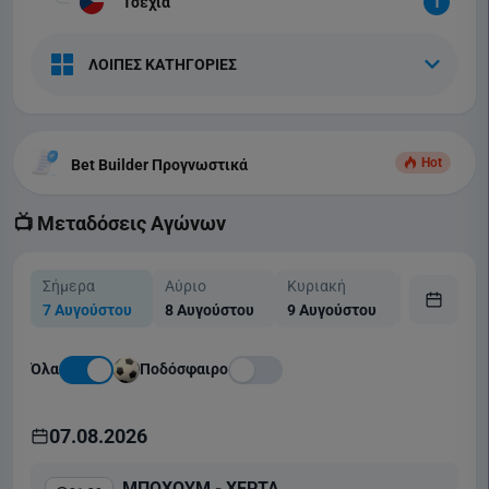
Τσεχία
1
ΛΟΙΠΕΣ ΚΑΤΗΓΟΡΙΕΣ
Hot
Bet Builder Προγνωστικά
📺 Μεταδόσεις Αγώνων
Σήμερα
Αύριο
Κυριακή
Δευτέρα
7 Αυγούστου
8 Αυγούστου
9 Αυγούστου
10 Αυγούσ
Όλα
Ποδόσφαιρο
07.08.2026
ΜΠΟΧΟΥΜ - ΧΕΡΤΑ