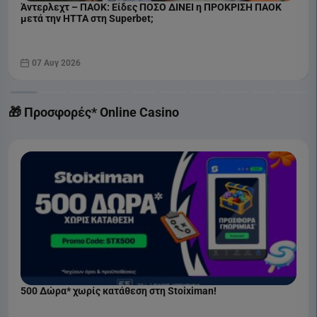
Άντερλεχτ – ΠΑΟΚ: Είδες ΠΟΣΟ ΔΙΝΕΙ η ΠΡΟΚΡΙΣΗ ΠΑΟΚ
μετά την ΗΤΤΑ στη Superbet;
07 Αυγ 2026
🎁 Προσφορές* Online Casino
500 Δώρα* χωρίς κατάθεση στη Stoiximan!