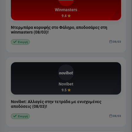
Winmasters
9.4
Ντερμπάρα κορυφής στο Φάληρο, αποδοσάρες στη
winmasters (08/03)!
08/03
Ενεργή
Novibet
9.5
Novibet: Αλλαγές στην τετράδα με ενισχυμένες
αποδόσεις (08/03)!
08/03
Ενεργή