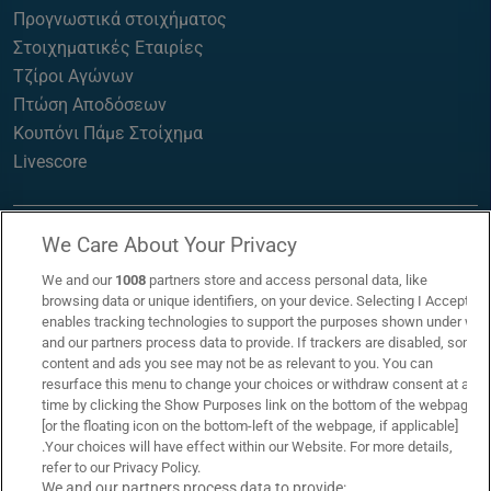
Προγνωστικά στοιχήματος
Στοιχηματικές Εταιρίες
Τζίροι Αγώνων
Πτώση Αποδόσεων
Κουπόνι Πάμε Στοίχημα
Livescore
We Care About Your Privacy
We and our
1008
partners store and access personal data, like
browsing data or unique identifiers, on your device. Selecting I Accept
enables tracking technologies to support the purposes shown under we
and our partners process data to provide. If trackers are disabled, some
content and ads you see may not be as relevant to you. You can
resurface this menu to change your choices or withdraw consent at any
time by clicking the Show Purposes link on the bottom of the webpage
[or the floating icon on the bottom-left of the webpage, if applicable]
.Your choices will have effect within our Website. For more details,
refer to our Privacy Policy.
Επικοινωνία
Links
We and our partners process data to provide: