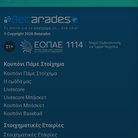
© Copyright 2026 Betarades
21+
Κουπόνι Πάμε Στοίχημα
Κουπόνι Πάμε Στοίχημα
Η ομάδα μας
Livescore
Livescore Μπάσκετ
Κουπόνι Μπάσκετ
Κουπόνι Baseball
Στοιχηματικές Εταιρίες
Στοιχηματικές Εταιρίες