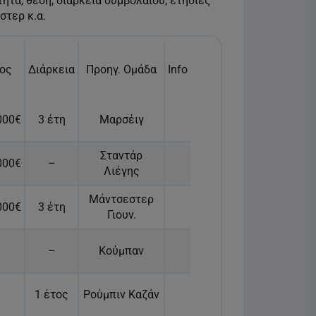
τητα, θέση, διάρκεια συμβολαίου, ετήσιες
στερ κ.α.
ος
Διάρκεια
Προηγ. Ομάδα
Info
000€
3 έτη
Μαρσέιγ
Σταντάρ
000€
–
Λιέγης
Μάντσεστερ
000€
3 έτη
Γιουν.
–
Κούμπαν
1 έτος
Ρούμπιν Καζάν