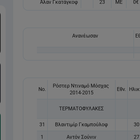
Άλαν Γκατάγκοφ
23
ΜΕ
0€
Ανανέωσαν
Εθ
Ρόστερ Ντιναμό Μόσχας
No.
Εθν.
Ηλικ
2014-2015
ΤΕΡΜΑΤΟΦΥΛΑΚΕΣ
31
Βλαντιμίρ Γκαμπούλοφ
30
1
Αντόν Σούνιν
27