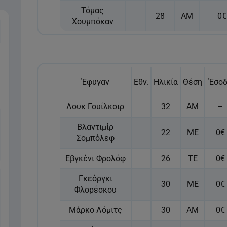
Τόμας
28
ΑΜ
0€
Χουμπόκαν
Τρίτη
Τετάρτη
Πέμπτη
Παρασκευή
11 Αυγούστου
12 Αυγούστου
13 Αυγούστου
14 Αυγούστου
Έφυγαν
Εθν.
Ηλικία
Θέση
Έσο
Λουκ Γουίλκσιρ
32
ΑΜ
–
Βλαντιμίρ
22
ΜΕ
0€
Σομπόλεφ
Εβγκένι Φρολόφ
26
ΤΕ
0€
Γκεόργκι
30
ΜΕ
0€
Φλορέσκου
Μάρκο Λόμιτς
30
ΑΜ
0€