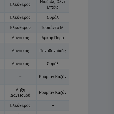
Νιούελς Ολντ
Ελεύθερος
Μπόις
Ελεύθερος
Ουράλ
Ελεύθερος
Τορπέντο Μ.
Δανεικός
Άμκαρ Περμ
Δανεικός
Παναθηναϊκός
Δανεικός
Ουράλ
–
Ρούμπιν Καζάν
Λήξη
Ρούμπιν Καζάν
Δανεισμού
Ελεύθερος
–