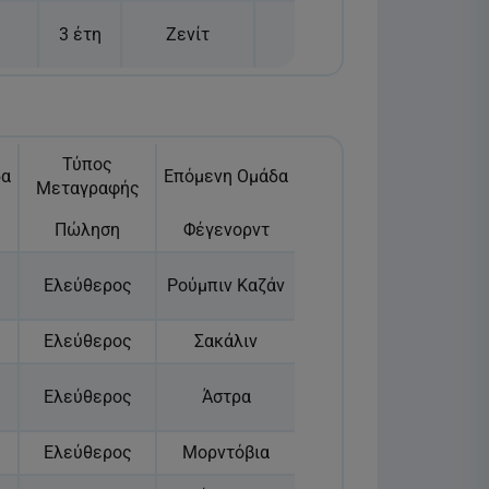
3 έτη
Ζενίτ
Σάββατο
15 Αυγούστου
Τύπος
δα
Επόμενη Ομάδα
Μεταγραφής
Πώληση
Φέγενορντ
Ελεύθερος
Ρούμπιν Καζάν
Ελεύθερος
Σακάλιν
Ελεύθερος
Άστρα
Ελεύθερος
Μορντόβια