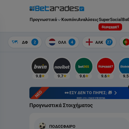
Στοίχημα
Προγνωστικά
Κουπόνι
Αναλύσεις
SuperSocial
Βαθ
2
4
27
ΔΦ
ΟΛΛ
ΑΛΚ
9.8
9.7
9.6
9.6
9.5
ΝΕΟ
👀 ΕΣΥ ΔΕΝ ΤΟ ΠΗΡΕΣ; 🎁
ΕΕΕΠ | 21+ | ΠΑΙΞΕ ΥΠΕΥΘΥΝΑ
Προγνωστικά Στοιχήματος
ΠΟΔΟΣΦΑΙΡΟ