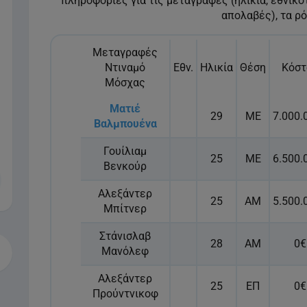
πληροφορίες για τις μεταγραφές (ηλικία, εθνικό
απολαβές), τα ρό
Μεταγραφές
Ντιναμό
Εθν.
Ηλικία
Θέση
Κόστ
Μόσχας
Ματιέ
29
ΜΕ
7.000.
Βαλμπουένα
Γουίλιαμ
25
ΜΕ
6.500.
Βενκούρ
Αλεξάντερ
25
ΑΜ
5.500.
Μπίτνερ
Στάνισλαβ
28
ΑΜ
0€
Μανόλεφ
Αλεξάντερ
25
ΕΠ
0€
Προύντνικοφ