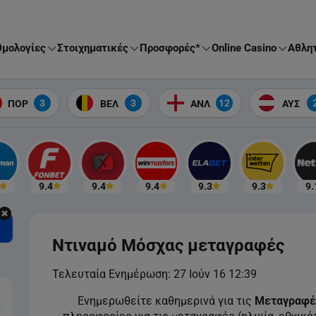
μολογίες
Στοιχηματικές
Προσφορές*
Online Casino
Αθλητ
3
3
12
ΠΟΡ
ΒΕΛ
ΑΝΛ
ΑΥΣ
9.4
9.4
9.4
9.3
9.3
9.
Ντιναμό Μόσχας μεταγραφές
Τελευταία Ενημέρωση:
27 Ιούν 16 12:39
Ενημερωθείτε καθημερινά για τις
Μεταγραφέ