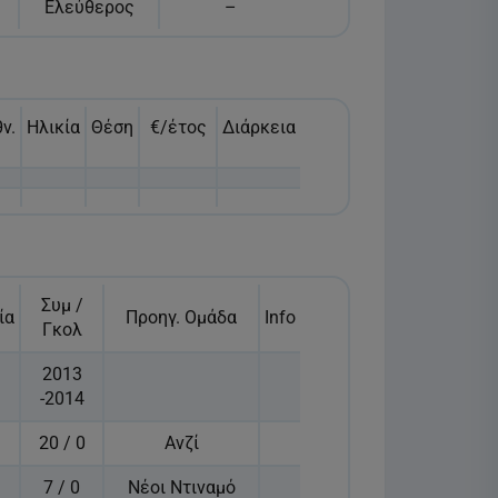
Ελεύθερος
–
ν.
Ηλικία
Θέση
€/έτος
Διάρκεια
Συμ /
ία
Προηγ. Ομάδα
Info
Γκολ
2013
-2014
20 / 0
Ανζί
7 / 0
Νέοι Ντιναμό