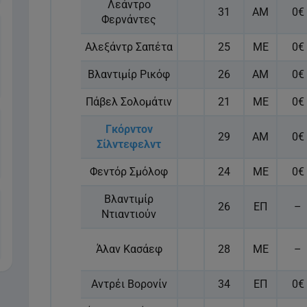
Λεάντρο
31
ΑΜ
0€
Φερνάντες
Αλεξάντρ Σαπέτα
25
ΜΕ
0€
Βλαντιμίρ Ρικόφ
26
ΑΜ
0€
Πάβελ Σολομάτιν
21
ΜΕ
0€
Γκόρντον
29
ΑΜ
0€
Σίλντεφελντ
Φεντόρ Σμόλοφ
24
ΜΕ
0€
Βλαντιμίρ
26
ΕΠ
–
Ντιαντιούν
Άλαν Κασάεφ
28
ΜΕ
–
Αντρέι Βορονίν
34
ΕΠ
0€