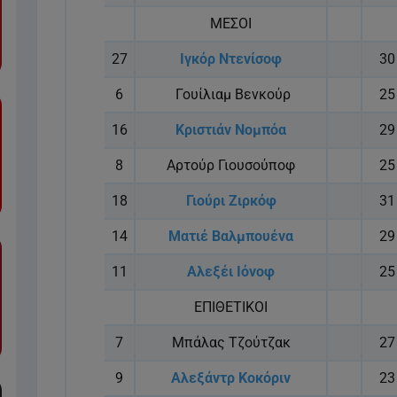
ΜΕΣΟΙ
27
Ιγκόρ Ντενίσοφ
30
6
Γουίλιαμ Βενκούρ
25
16
Κριστιάν Νομπόα
29
8
Αρτούρ Γιουσούποφ
25
18
Γιούρι Ζιρκόφ
31
14
Ματιέ Βαλμπουένα
29
11
Αλεξέι Ιόνοφ
25
ΕΠΙΘΕΤΙΚΟΙ
7
Μπάλας Τζούτζακ
27
9
Αλεξάντρ Κοκόριν
23