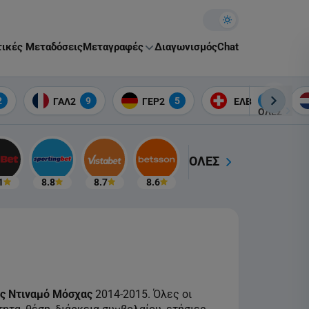
Theme toggle
ικές Μεταδόσεις
Μεταγραφές
Διαγωνισμός
Chat
6
2
9
5
2
ΓΑΛ2
ΓΕΡ2
ΕΛΒ
ΟΛΕΣ
ΟΛΕΣ
1
8.8
8.7
8.6
ς Ντιναμό Μόσχας
2014-2015. Όλες οι