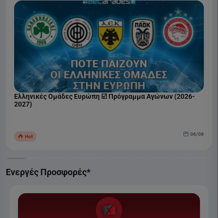
Ελληνικές Ομάδες Ευρώπη ☑️ Πρόγραμμα Αγώνων (2026-
2027)
06/08
Hot
Ενεργές Προσφορές*