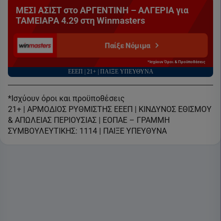
ΜΕΣΙ ΑΣΙΣΤ στο ΑΡΓΕΝΤΙΝΗ – ΑΛΓΕΡΙΑ για
ΤΑΜΕΙΑΡΑ 4.29 στη Winmasters
Παίξε Νόμιμα
*Ισχύουν Όροι & Προϋποθέσεις
ΕΕΕΠ | 21+ | ΠΑΙΞΕ ΥΠΕΥΘΥΝΑ
*Ισχύουν όροι και προϋποθέσεις
21+ | ΑΡΜΟΔΙΟΣ ΡΥΘΜΙΣΤΗΣ ΕΕΕΠ | ΚΙΝΔΥΝΟΣ ΕΘΙΣΜΟΥ
& ΑΠΩΛΕΙΑΣ ΠΕΡΙΟΥΣΙΑΣ | ΕΟΠΑΕ – ΓΡΑΜΜΗ
ΣΥΜΒΟΥΛΕΥΤΙΚΗΣ: 1114 | ΠΑΙΞΕ ΥΠΕΥΘΥΝΑ