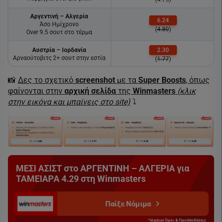
Αργεντινή – Αλγερία
6.24
Άσο Ημίχρονο
(
4.80
)
Over 9.5 σουτ στο τέρμα
Αυστρία – Ιορδανία
2.30
Αρναούτοβιτς 2+ σουτ στην εστία
(
1.77
)
📸
Δες το σχετικό
screenshot
με τα
Super
Boosts
, όπως
φαίνονται στην
αρχική σελίδα
της
Winmasters
(κλικ
στην εικόνα και μπαίνεις στο site)
⤵️
ΜΕΣΙ ΑΣΙΣΤ στο ΑΡΓΕΝΤΙΝΗ – ΑΛΓΕΡΙΑ για
ΤΑΜΕΙΑΡΑ 4.29 στη Winmasters
Παίξε Νόμιμα
*Ισχύουν Όροι & Προϋποθέσεις