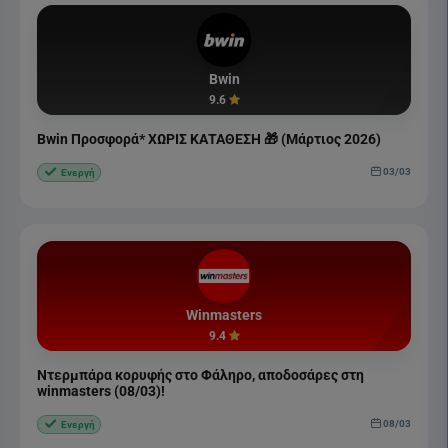
Bwin
9.6
Bwin Προσφορά* ΧΩΡΙΣ ΚΑΤΑΘΕΣΗ 🎁 (Μάρτιος 2026)
03/03
Ενεργή
Winmasters
9.4
Ντερμπάρα κορυφής στο Φάληρο, αποδοσάρες στη
winmasters (08/03)!
08/03
Ενεργή