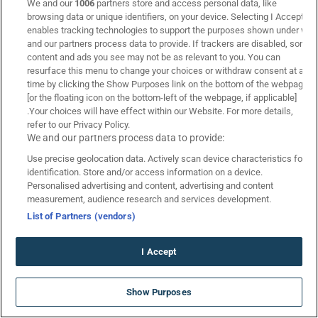
We and our
1006
partners store and access personal data, like
9.3
browsing data or unique identifiers, on your device. Selecting I Accept
enables tracking technologies to support the purposes shown under we
Interwetten Προσφορά* ΧΩΡΙΣ ΚΑΤΑΘΕΣΗ ▶️ (Μάρτιος
and our partners process data to provide. If trackers are disabled, some
2026)
content and ads you see may not be as relevant to you. You can
06/03
Ενεργή
resurface this menu to change your choices or withdraw consent at any
time by clicking the Show Purposes link on the bottom of the webpage
[or the floating icon on the bottom-left of the webpage, if applicable]
.Your choices will have effect within our Website. For more details,
refer to our Privacy Policy.
We and our partners process data to provide:
Use precise geolocation data. Actively scan device characteristics for
Sportingbet
identification. Store and/or access information on a device.
8.8
Personalised advertising and content, advertising and content
measurement, audience research and services development.
Sportingbet Προσφορά* ΧΩΡΙΣ ΚΑΤΑΘΕΣΗ 🎁 (Μάρτιος
List of Partners (vendors)
2026)
01/03
Ενεργή
I Accept
Promo Code SUMMER710 για… 710
Show Purposes
Δώρα* ΧΩΡΙΣ ΚΑΤΑΘΕΣΗ
*Ισχύουν Όροι & Προϋποθέσεις