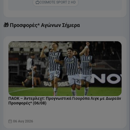
COSMOTE SPORT 2 HD
🎁 Προσφορές* Αγώνων Σήμερα
ΠΑΟΚ – Άντερλεχτ: Προγνωστικά Γιουρόπα Λιγκ με Δωρεάν
Προσφορές* (06/08)
06 Αυγ 2026