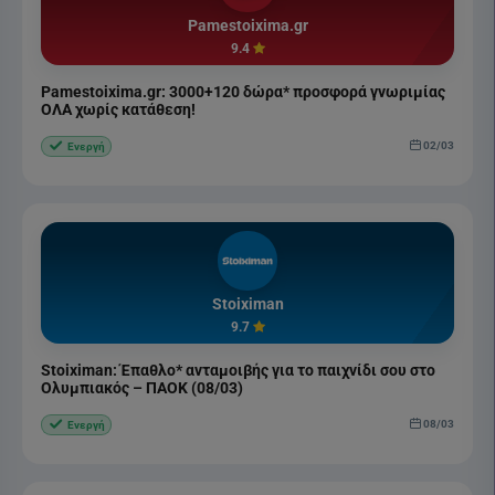
Pamestoixima.gr
9.4
Pamestoixima.gr: 3000+120 δώρα* προσφορά γνωριμίας
ΟΛΑ χωρίς κατάθεση!
02/03
Ενεργή
Stoiximan
9.7
Stoiximan: Έπαθλο* ανταμοιβής για το παιχνίδι σου στο
Ολυμπιακός – ΠΑΟΚ (08/03)
08/03
Ενεργή