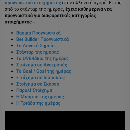
προγνωστικά στοιχήματος
στην ελληνική αγορά. Εκτός
από το στάνταρ της ημέρας
, έχεις καθημερινά νέα
προγνωστικά για διαφορετικές κατηγορίες
στοιχήματος
⤵️
Βασικά Προγνωστικά
Bet Builder Προγνωστικά
Το Δυνατό Σημείο
Στάνταρ της ημέρας
Τα OVERάκια της ημέρας
Στοίχημα σε Ανατροπές
Το Goal / Goal της ημέρας
Στοίχημα σε Ισοπαλίες
Στοίχημα σε Σκόρερ
Παρολί Στοίχημα
Η Μπόμπα της ημέρας
Η Τριάδα της ημέρας