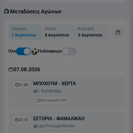
📺 Μεταδόσεις Αγώνων
Σήμερα
Αύριο
Κυριακή
Δευτέρα
7 Αυγούστου
8 Αυγούστου
9 Αυγούστου
10 Αυγούσ
Όλα
Ποδόσφαιρο
07.08.2026
ΜΠΟΧΟΥΜ - ΧΕΡΤΑ
21:30
2. Bundesliga
Novasports 3HD
ΕΣΤΟΡΙΛ - ΦΑΜΑΛΙΚΑΟ
22:15
Liga Portugal Betclic