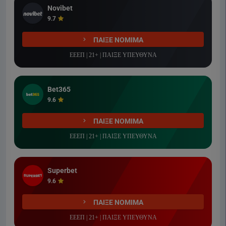
Novibet
9.7
ΠΑΙΞΕ ΝΟΜΙΜΑ
ΕΕΕΠ | 21+ | ΠΑΙΞΕ ΥΠΕΥΘΥΝΑ
Bet365
9.6
ΠΑΙΞΕ ΝΟΜΙΜΑ
ΕΕΕΠ | 21+ | ΠΑΙΞΕ ΥΠΕΥΘΥΝΑ
Superbet
9.6
ΠΑΙΞΕ ΝΟΜΙΜΑ
ΕΕΕΠ | 21+ | ΠΑΙΞΕ ΥΠΕΥΘΥΝΑ