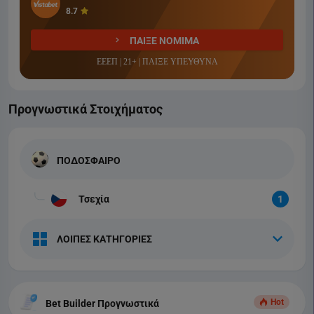
8.7
ΠΑΙΞΕ ΝΟΜΙΜΑ
ΕΕΕΠ | 21+ | ΠΑΙΞΕ ΥΠΕΥΘΥΝΑ
Προγνωστικά Στοιχήματος
ΠΟΔΟΣΦΑΙΡΟ
Τσεχία
1
ΛΟΙΠΕΣ ΚΑΤΗΓΟΡΙΕΣ
Hot
Bet Builder Προγνωστικά