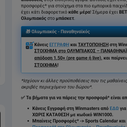
προσφορές* για στοίχημα στα πιο εμπορικά παιχνί
έχει κάτι διαφορετικό
κάθε
μέρα
! Σήμερα έχει
BET
Ολυμπιακός
στο
μπάσκετ
.
🎁 Ολυμπιακός - Παναθηναϊκός
Κάνεις
ΕΓΓΡΑΦΗ
και
ΤΑΥΤΟΠΟΙΗΣΗ
στη Win
ΣΤΟΙΧΗΜΑ στο ΟΛΥΜΠΙΑΚΟΣ – ΠΑΝΑΘΗΝΑΪΚΟ
απόδοση 1.50+ (pre game ή live),
και παίρνε
ΣΤΟΙΧΗΜΑ
!
*Ισχύουν κι άλλες προϋποθέσεις που τις μαθαίνει
ακριβές περιεχόμενο του δώρου*.
✅ Τα βήματα για να πάρεις την προσφορά* είναι α
Κάνεις Εγγραφή στη Winmasters από
ΕΔΩ
για
ΧΩΡΙΣ ΚΑΤΑΘΕΣΗ με κωδικό WIN1000.
Μπαίνεις Προσφορές* -> Sports Calendar και