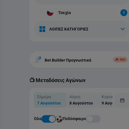
Τσεχία
1
ΛΟΙΠΕΣ ΚΑΤΗΓΟΡΙΕΣ
Hot
Bet Builder Προγνωστικά
📺 Μεταδόσεις Αγώνων
Σήμερα
Αύριο
Κυριακή
7 Αυγούστου
8 Αυγούστου
9 Αυγούστου
Όλα
Ποδόσφαιρο