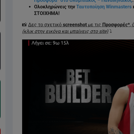
Προσφορά* στο Ολυμπιακός – Παναθηναϊκός
.
Ολοκληρώνεις την
Ταυτοποίηση Winmasters
ΣΤΟΙΧΗΜΑ!
📸
Δες το σχετικό
screenshot
με τις
Προσφορές*
,
(κλικ στην εικόνα και μπαίνεις στο site)
⤵️