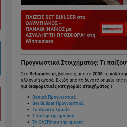
ΠΑΙΖΕΙΣ BET BUILDER στο
ΟΛΥΜΠΙΑΚΟΣ –
ΠΑΝΑΘΗΝΑΪΚΟΣ με
ΑΣΥΛΛΗΠΤΗ ΠΡΟΣΦΟΡΑ* στη
Winmasters
Προγνωστικά Στοιχήματος: Τι παίζουν
Στο
Betarades.gr,
βρίσκεις από το
2008
τα
καλύτερ
ελληνική αγορά. Εκτός από το δυνατό σημείο της 
για διαφορετικές κατηγορίες στοιχήματος
⤵️
Βασικά Προγνωστικά
Bet Builder Προγνωστικά
Το Δυνατό Σημείο
Στάνταρ της ημέρας
Τα OVERάκια της ημέρας