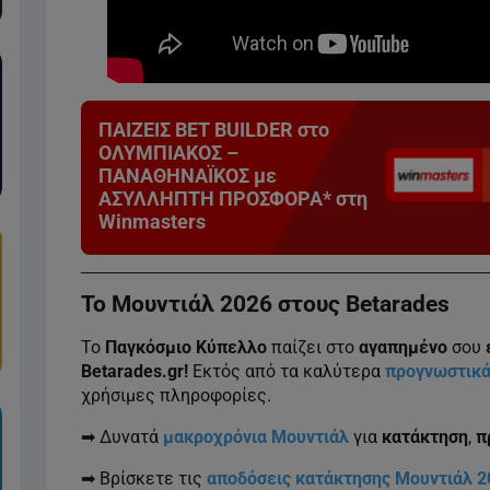
ΠΑΙΖΕΙΣ BET BUILDER στο
ΟΛΥΜΠΙΑΚΟΣ –
ΠΑΝΑΘΗΝΑΪΚΟΣ με
ΑΣΥΛΛΗΠΤΗ ΠΡΟΣΦΟΡΑ* στη
Winmasters
Το Μουντιάλ 2026 στους Betarades
Το
Παγκόσμιο Κύπελλο
παίζει στο
αγαπημένο
σου
Betarades.gr!
Εκτός από τα καλύτερα
προγνωστικά
χρήσιμες πληροφορίες.
➡ Δυνατά
μακροχρόνια Μουντιάλ
για
κατάκτηση
,
π
➡ Βρίσκετε τις
αποδόσεις κατάκτησης Μουντιάλ 2