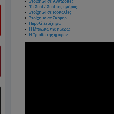
Στοίχημα σε Ανατροπές
Το Goal / Goal της ημέρας
Στοίχημα σε Ισοπαλίες
Στοίχημα σε Σκόρερ
Παρολί Στοίχημα
Η Μπόμπα της ημέρας
Η Τριάδα της ημέρας