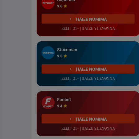
9.6
ΠΑΙΞΕ ΝΟΜΙΜΑ
ΕΕΕΠ | 21+ | ΠΑΙΞΕ ΥΠΕΥΘΥΝΑ
Stoiximan
9.5
ΠΑΙΞΕ ΝΟΜΙΜΑ
ΕΕΕΠ | 21+ | ΠΑΙΞΕ ΥΠΕΥΘΥΝΑ
Fonbet
9.4
ΠΑΙΞΕ ΝΟΜΙΜΑ
ΕΕΕΠ | 21+ | ΠΑΙΞΕ ΥΠΕΥΘΥΝΑ