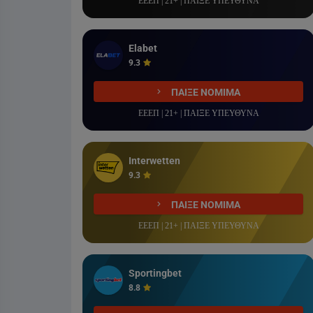
ΕΕΕΠ | 21+ | ΠΑΙΞΕ ΥΠΕΥΘΥΝΑ
Elabet
9.3
ΠΑΙΞΕ ΝΟΜΙΜΑ
ΕΕΕΠ | 21+ | ΠΑΙΞΕ ΥΠΕΥΘΥΝΑ
Interwetten
9.3
ΠΑΙΞΕ ΝΟΜΙΜΑ
ΕΕΕΠ | 21+ | ΠΑΙΞΕ ΥΠΕΥΘΥΝΑ
Sportingbet
8.8