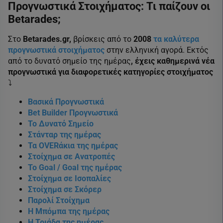
Προγνωστικά Στοιχήματος: Τι παίζουν οι
Betarades;
Στο
Betarades.gr,
βρίσκεις από το
2008
τα καλύτερα
προγνωστικά στοιχήματος
στην ελληνική αγορά. Εκτός
από το δυνατό σημείο της ημέρας
, έχεις καθημερινά νέα
προγνωστικά για διαφορετικές κατηγορίες στοιχήματος
⤵️
Βασικά Προγνωστικά
Bet Builder Προγνωστικά
Το Δυνατό Σημείο
Στάνταρ της ημέρας
Τα OVERάκια της ημέρας
Στοίχημα σε Ανατροπές
Το Goal / Goal της ημέρας
Στοίχημα σε Ισοπαλίες
Στοίχημα σε Σκόρερ
Παρολί Στοίχημα
Η Μπόμπα της ημέρας
Η Τριάδα της ημέρας