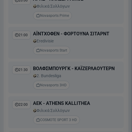
20:00
Φιλικά Συλλόγων
Novasports Prime
ΑΪΝΤΧΟΦΕΝ - ΦΟΡΤΟΥΝΑ ΣΙΤΑΡΝΤ
21:00
Eredivisie
Novasports Start
ΒΟΛΦΣΜΠΟΥΡΓΚ - ΚΑΪΖΕΡΛΑΟΥΤΕΡΝ
21:30
2. Bundesliga
Novasports 3HD
ΑΕΚ - ATHENS KALLITHEA
22:00
Φιλικά Συλλόγων
COSMOTE SPORT 3 HD