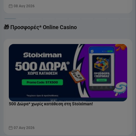
08 Αυγ 2026
🎁 Προσφορές* Online Casino
500 Δώρα* χωρίς κατάθεση στη Stoiximan!
07 Αυγ 2026