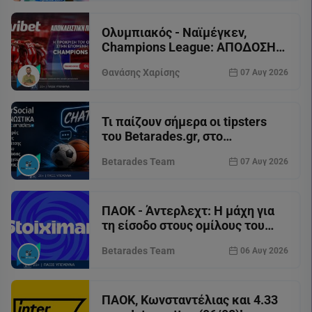
Ολυμπιακός - Ναϊμέγκεν,
Champions League: ΑΠΟΔΟΣΗ
100 για ΠΡΟΚΡΙΣΗ ΟΣΦΠ στη
Θανάσης Χαρίσης
07 Αυγ 2026
Novibet
Τι παίζουν σήμερα οι tipsters
του Betarades.gr, στο
SuperSocial της Superbet;
Betarades Team
07 Αυγ 2026
ΠΑΟΚ - Άντερλεχτ: Η μάχη για
τη είσοδο στους ομίλους του
Europa League, με έπαθλο*
Betarades Team
06 Αυγ 2026
ανταμοιβής στη Stoiximan!
(06/08)!
ΠΑΟΚ, Κωνσταντέλιας και 4.33