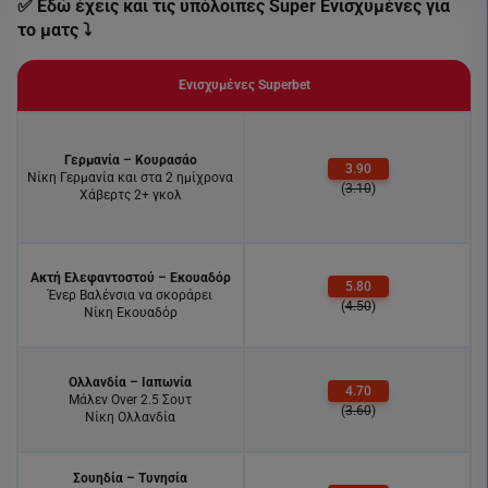
✅ Εδώ έχεις και τις υπόλοιπες Super Ενισχυμένες για
το ματς ⤵️
Ενισχυμένες Superbet
Γερμανία – Κουρασάο
3.90
Νίκη Γερμανία και στα 2 ημίχρονα
(
3.10
)
Χάβερτς 2+ γκολ
Ακτή Ελεφαντοστού – Εκουαδόρ
5.80
Ένερ Βαλένσια να σκοράρει
(
4.50
)
Νίκη Εκουαδόρ
Ολλανδία – Ιαπωνία
4.70
Μάλεν Over 2.5 Σουτ
(
3.60
)
Νίκη Ολλανδία
Σουηδία – Τυνησία