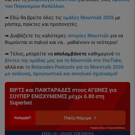
του Παγκοσμίου Κυπέλλου
.
➡ Εδώ θα βρείτε όλες τις
ομάδες Μουντιάλ 2026
με
ρόστερ, παίκτες και προπονητές.
➡ Διαβάζετε τις καλύτερες
ιστορίες Μουντιάλ
για να
θυμούνται οι παλιοί και να… μαθαίνουν οι νεότεροι!
➡ Τέλος, μπορείτε να
απολαμβάνετε
καθημερινά
τα
βίντεο της ομάδας μας για το Μουντιάλ στο YouTube
,
αλλά και
τα Betarades Podcasts για το Μουντιάλ 2026
με ανάλυση, προγνωστικά και συνολικό σχολιασμό
!
ΒΙΡΤΣ και ΠΑΙΚΤΑΡΑΔΕΣ στους ΑΓΩΝΕΣ για
ΣΟΥΠΕΡ ΕΝΙΣΧΥΜΕΝΕΣ μέχρι 6.80 στη
Superbet
Παίξε Νόμιμα
*Ισχύουν Όροι & Προϋποθέσεις
ΕΕΕΠ | 21+ | ΠΑΙΞΕ ΥΠΕΥΘΥΝΑ