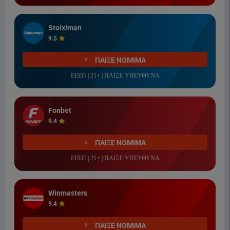
Stoiximan
9.5
ΠΑΙΞΕ ΝΟΜΙΜΑ
ΕΕΕΠ | 21+ | ΠΑΙΞΕ ΥΠΕΥΘΥΝΑ
Fonbet
9.4
ΠΑΙΞΕ ΝΟΜΙΜΑ
ΕΕΕΠ | 21+ | ΠΑΙΞΕ ΥΠΕΥΘΥΝΑ
Winmasters
9.4
ΠΑΙΞΕ ΝΟΜΙΜΑ