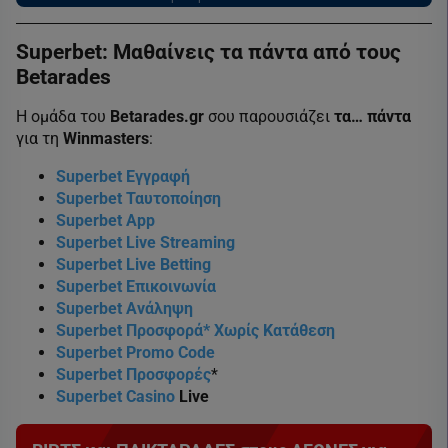
Superbet: Μαθαίνεις τα πάντα από τους
Betarades
Η ομάδα του
Betarades.gr
σου παρουσιάζει
τα… πάντα
για τη
Winmasters
:
Superbet Εγγραφή
Superbet Ταυτοποίηση
Superbet App
Superbet Live Streaming
Superbet Live Betting
Superbet Επικοινωνία
Superbet Ανάληψη
Superbet Προσφορά* Χωρίς Κατάθεση
Superbet Promo Code
Superbet Προσφορές
*
Superbet Casino
Live