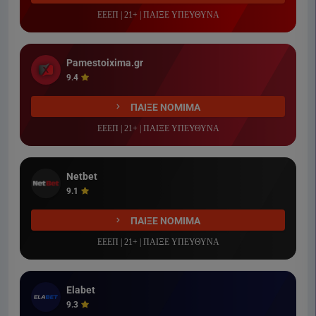
ΕΕΕΠ | 21+ | ΠΑΙΞΕ ΥΠΕΥΘΥΝΑ
Pamestoixima.gr
9.4
ΠΑΙΞΕ ΝΟΜΙΜΑ
ΕΕΕΠ | 21+ | ΠΑΙΞΕ ΥΠΕΥΘΥΝΑ
Netbet
9.1
ΠΑΙΞΕ ΝΟΜΙΜΑ
ΕΕΕΠ | 21+ | ΠΑΙΞΕ ΥΠΕΥΘΥΝΑ
Elabet
9.3