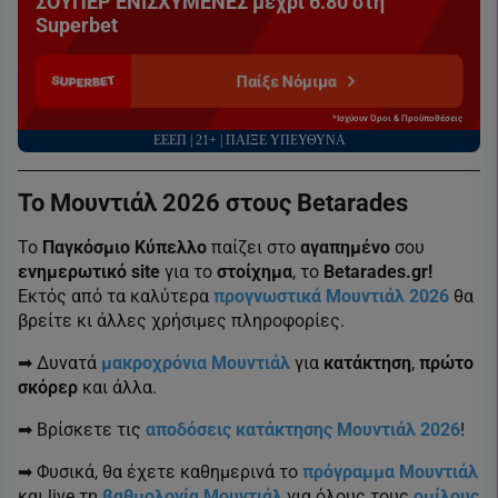
ΣΟΥΠΕΡ ΕΝΙΣΧΥΜΕΝΕΣ μέχρι 6.80 στη
Superbet
Παίξε Νόμιμα
*Ισχύουν Όροι & Προϋποθέσεις
ΕΕΕΠ | 21+ | ΠΑΙΞΕ ΥΠΕΥΘΥΝΑ
Το Μουντιάλ 2026 στους Betarades
Το
Παγκόσμιο Κύπελλο
παίζει στο
αγαπημένο
σου
ενημερωτικό site
για το
στοίχημα
, το
Betarades.gr!
Εκτός από τα καλύτερα
προγνωστικά Μουντιάλ 2026
θα
βρείτε κι άλλες χρήσιμες πληροφορίες.
➡ Δυνατά
μακροχρόνια Μουντιάλ
για
κατάκτηση
,
πρώτο
σκόρερ
και άλλα.
➡ Βρίσκετε τις
αποδόσεις κατάκτησης Μουντιάλ 2026
!
➡ Φυσικά, θα έχετε καθημερινά το
πρόγραμμα Μουντιάλ
και live τη
βαθμολογία Μουντιάλ
για όλους τους
ομίλους