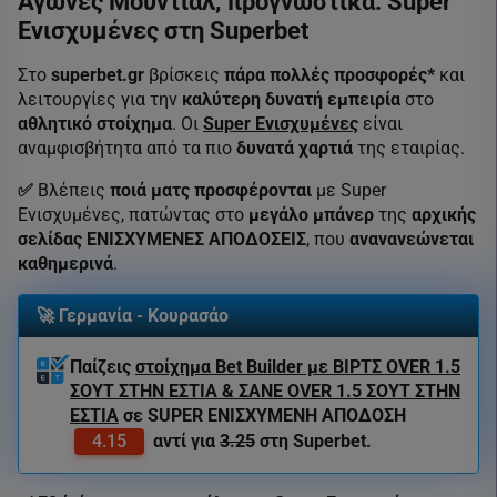
Αγώνες Μουντιάλ, προγνωστικά: Super
Ενισχυμένες στη Superbet
Στο
superbet.gr
βρίσκεις
πάρα πολλές προσφορές*
και
λειτουργίες για την
καλύτερη δυνατή εμπειρία
στο
αθλητικό
στοίχημα
. Οι
Super Ενισχυμένες
είναι
αναμφισβήτητα από τα πιο
δυνατά χαρτιά
της εταιρίας.
✅
Βλέπεις
ποιά ματς προσφέρονται
με Super
Ενισχυμένες, πατώντας στο
μεγάλο μπάνερ
της
αρχικής
σελίδας ΕΝΙΣΧΥΜΕΝΕΣ
ΑΠΟΔΟΣΕΙΣ
, που
ανανανεώνεται
καθημερινά
.
🚀 Γερμανία - Κουρασάο
Παίζεις
στοίχημα Bet Builder με ΒΙΡΤΣ OVER 1.5
ΣΟΥΤ ΣΤΗΝ ΕΣΤΙΑ & ΣΑΝΕ OVER 1.5 ΣΟΥΤ ΣΤΗΝ
ΕΣΤΙΑ
σε SUPER ΕΝΙΣΧΥΜΕΝΗ ΑΠΟΔΟΣΗ
4.15
αντί για
3.25
στη Superbet.