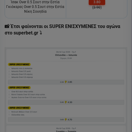
Ίσακ Over 0.5 Σουτ στην Εστία
3.80
Γκιόκερες Over 0.5 Σουτ στην Εστία
(
2.90
)
Νίκη Σουηδία
📸 Έτσι φαίνονται οι SUPER ΕΝΙΣΧΥΜΕΝΕΣ του αγώνα
στο superbet.gr ⤵️