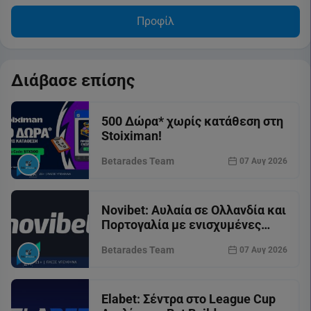
Προφίλ
Διάβασε επίσης
500 Δώρα* χωρίς κατάθεση στη
Stoiximan!
Betarades Team
07 Αυγ 2026
Novibet: Αυλαία σε Ολλανδία και
Πορτογαλία με ενισχυμένες
αποδόσεις (07/08)!
Betarades Team
07 Αυγ 2026
Elabet: Σέντρα στο League Cup