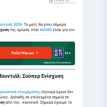
14 Ιούν 26
Ανανεώθηκε:
14 Ιούν 26
υντιάλ 2026
. Το ματς θα γίνει σήμερα
σχυση
της ημέρας στην
bet365
είναι για τον
Παίξε Νόμιμα
*Ισχύουν Όροι & Προϋποθέσεις
Μουντιάλ: Σούπερ Ενίσχυση
γνωστικά στοιχήματος
, σίγουρα έχουν δει
ώνες. Δηλαδή, σε επιλεγμένα σημεία σε
οση
από την… κανονική. Σήμερα έχουμε το