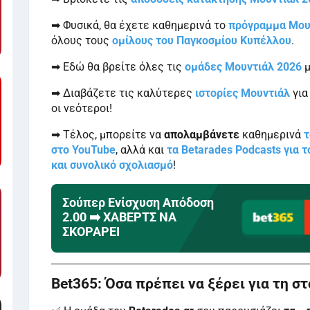
➡ Φυσικά, θα έχετε καθημερινά το
πρόγραμμα Μου
όλους τους
ομίλους του Παγκοσμίου Κυπέλλου
.
➡ Εδώ θα βρείτε όλες τις
ομάδες Μουντιάλ 2026
μ
➡ Διαβάζετε τις καλύτερες
ιστορίες Μουντιάλ
για
οι νεότεροι!
➡ Τέλος, μπορείτε να
απολαμβάνετε
καθημερινά
τ
στο YouTube
, αλλά και
τα Betarades Podcasts για 
και συνολικό σχολιασμό
!
Σούπερ Ενίσχυση Απόδοση
2.00 ➡️ ΧΑΒΕΡΤΣ ΝΑ
ΣΚΟΡΑΡΕΙ
Bet365: Όσα πρέπει να ξέρει για τη σ