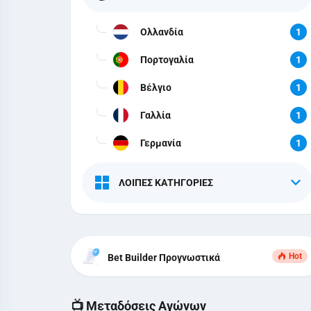
Ολλανδία
1
Πορτογαλία
1
Βέλγιο
1
Γαλλία
1
Γερμανία
1
ΛΟΙΠΕΣ ΚΑΤΗΓΟΡΙΕΣ
Hot
Bet Builder Προγνωστικά
📺 Μεταδόσεις Αγώνων