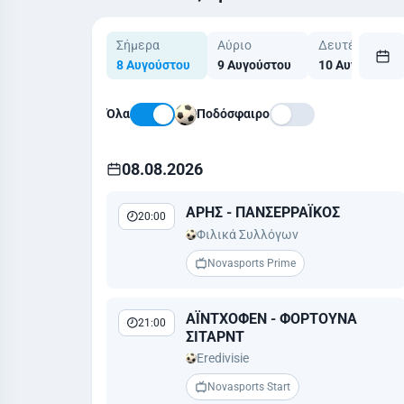
Σήμερα
Αύριο
Δευτέρα
8 Αυγούστου
9 Αυγούστου
10 Αυγούστου
Όλα
Ποδόσφαιρο
08.08.2026
ΑΡΗΣ - ΠΑΝΣΕΡΡΑΪΚΟΣ
20:00
Φιλικά Συλλόγων
Novasports Prime
ΑΪΝΤΧΟΦΕΝ - ΦΟΡΤΟΥΝΑ
21:00
ΣΙΤΑΡΝΤ
Eredivisie
Novasports Start