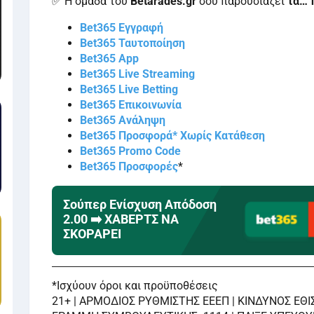
✅ Η ομάδα του
Betarades.gr
σου παρουσιάζει
τα… 
Bet365 Εγγραφή
Bet365 Ταυτοποίηση
Bet365 App
Bet365 Live Streaming
Bet365 Live Betting
Bet365 Επικοινωνία
Bet365 Ανάληψη
Bet365 Προσφορά* Χωρίς Κατάθεση
Bet365 Promo Code
Bet365 Προσφορές
*
Σούπερ Ενίσχυση Απόδοση
2.00 ➡️ ΧΑΒΕΡΤΣ ΝΑ
ΣΚΟΡΑΡΕΙ
*Ισχύουν όροι και προϋποθέσεις
21+ | ΑΡΜΟΔΙΟΣ ΡΥΘΜΙΣΤΗΣ ΕΕΕΠ | ΚΙΝΔΥΝΟΣ ΕΘΙ