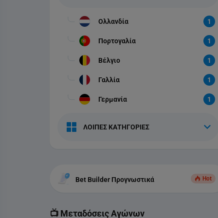
Ολλανδία
1
Πορτογαλία
1
Βέλγιο
1
Γαλλία
1
Γερμανία
1
ΛΟΙΠΕΣ ΚΑΤΗΓΟΡΙΕΣ
Hot
Bet Builder Προγνωστικά
📺 Μεταδόσεις Αγώνων