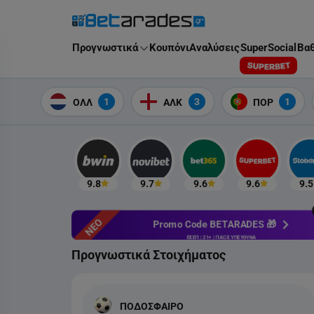
Στοίχημα
Προγνωστικά
Κουπόνι
Αναλύσεις
SuperSocial
Βαθ
1
3
1
ΟΛΛ
ΑΛΚ
ΠΟΡ
9.8
9.7
9.6
9.6
9.5
ΝΕΟ
Promo Code BETARADES 🎁
ΕΕΕΠ | 21+ | ΠΑΙΞΕ ΥΠΕΥΘΥΝΑ
Προγνωστικά Στοιχήματος
ΠΟΔΟΣΦΑΙΡΟ