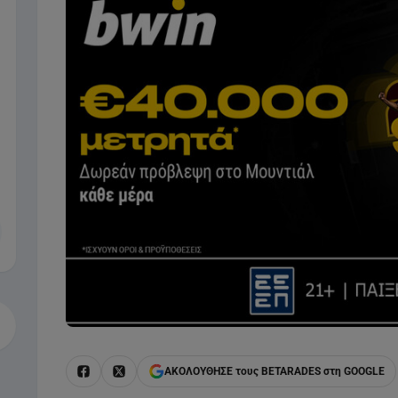
ΑΚΟΛΟΥΘΗΣΕ τους BETARADES στη GOOGLE