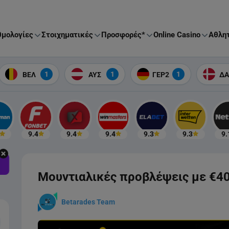
μολογίες
Στοιχηματικές
Προσφορές*
Online Casino
Αθλητ
1
1
1
ΒΕΛ
ΑΥΣ
ΓΕΡ2
Δ
9.4
9.4
9.4
9.3
9.3
9.
Μουντιαλικές προβλέψεις με €40
Betarades Team