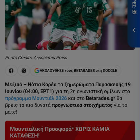
*Ισ
&
Προ
ΕΓΓ
Photo Credits: Associated Press
ΑΚΟΛΟΥΘΗΣΕ τους BETARADES στη GOOGLE
Μεξικό – Νότια Κορέα
τα
ξημερώματα Παρασκευής 19
Ιουνίου
(04:00, ΕΡΤ1)
για τη 2η αγωνιστική ομίλων στο
πρόγραμμα Μουντιάλ 2026
και στο
Betarades.gr
θα
βρεις τα πιο δυνατά
προγνωστικά στοιχήματος
για το
ματς!
Μουντιαλική Προσφορά* ΧΩΡΙΣ ΚΑΜΙΑ
ΚΑΤΑΘΕΣΗ!