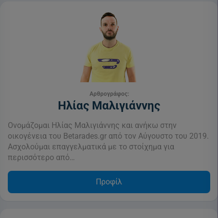
Αρθρογράφος:
Ηλίας Μαλιγιάννης
Ονομάζομαι Ηλίας Μαλιγιάννης και ανήκω στην
οικογένεια του Betarades.gr από τον Αύγουστο του 2019.
Ασχολούμαι επαγγελματικά με το στοίχημα για
περισσότερο από…
Προφίλ