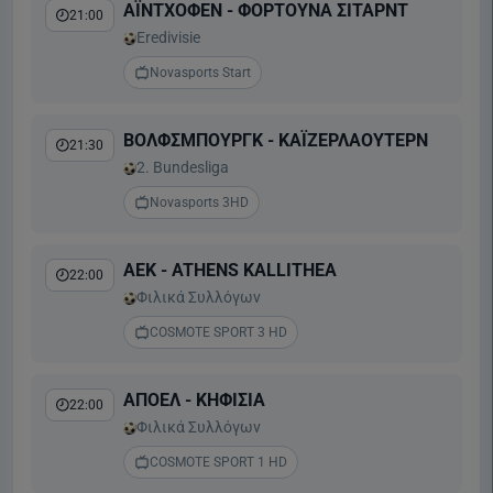
ΑΪΝΤΧΟΦΕΝ - ΦΟΡΤΟΥΝΑ ΣΙΤΑΡΝΤ
21:00
Eredivisie
Novasports Start
ΒΟΛΦΣΜΠΟΥΡΓΚ - ΚΑΪΖΕΡΛΑΟΥΤΕΡΝ
21:30
2. Bundesliga
Novasports 3HD
ΑΕΚ - ATHENS KALLITHEA
22:00
Φιλικά Συλλόγων
COSMOTE SPORT 3 HD
ΑΠΟΕΛ - ΚΗΦΙΣΙΑ
22:00
Φιλικά Συλλόγων
COSMOTE SPORT 1 HD