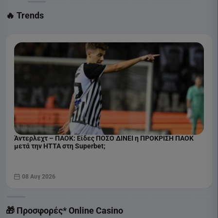
🔥 Trends
Άντερλεχτ – ΠΑΟΚ: Είδες ΠΟΣΟ ΔΙΝΕΙ η ΠΡΟΚΡΙΣΗ ΠΑΟΚ
μετά την ΗΤΤΑ στη Superbet;
08 Αυγ 2026
🎁 Προσφορές* Online Casino