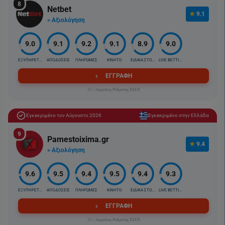
8
Netbet
9.1
> Αξιολόγηση
9.0
9.1
9.2
9.1
8.9
9.0
ΕΞΥΠΗΡΕΤΗΣΗ
ΑΠΟΔΟΣΕΙΣ
ΠΛΗΡΩΜΕΣ
ΚΙΝΗΤΟ
ΕΙΔΙΚΑ ΣΤΟΙΧ.
LIVE BETTING
ΕΓΓΡΑΦΗ
21+ |Αρμόδιος Ρυθμιστής ΕΕΕΠ
Εγκεκριμένο τον Αύγουστο 2026
Εγκεκριμένο στην Ελλάδα
9
Pamestoixima.gr
9.4
> Αξιολόγηση
9.6
9.5
9.4
9.5
9.4
9.3
ΕΞΥΠΗΡΕΤΗΣΗ
ΑΠΟΔΟΣΕΙΣ
ΠΛΗΡΩΜΕΣ
ΚΙΝΗΤΟ
ΕΙΔΙΚΑ ΣΤΟΙΧ.
LIVE BETTING
ΕΓΓΡΑΦΗ
21+ |Αρμόδιος Ρυθμιστής ΕΕΕΠ