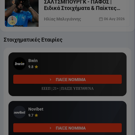
ΣΑΛΤΣΜΠΟΥΡΓΚ - ΠΑΦΟΣ |
Ειδικά Στοιχήματα & Παίκτες
(06/08)
Ηλίας Μαλιγιάννης
06 Αυγ 2026
Στοιχηματικές Εταιρίες
Bwin
9.8
ΠΑΙΞΕ ΝΟΜΙΜΑ
ΕΕΕΠ | 21+ | ΠΑΙΞΕ ΥΠΕΥΘΥΝΑ
Novibet
9.7
ΠΑΙΞΕ ΝΟΜΙΜΑ