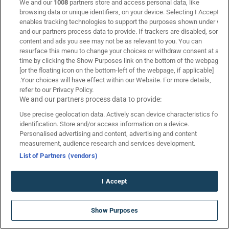
We and our
1008
partners store and access personal data, like
browsing data or unique identifiers, on your device. Selecting I Accept
enables tracking technologies to support the purposes shown under we
and our partners process data to provide. If trackers are disabled, some
content and ads you see may not be as relevant to you. You can
resurface this menu to change your choices or withdraw consent at any
time by clicking the Show Purposes link on the bottom of the webpage
[or the floating icon on the bottom-left of the webpage, if applicable]
.Your choices will have effect within our Website. For more details,
refer to our Privacy Policy.
Ελληνικές Ομάδες Ευρώπη ☑️ Πρόγραμμα Αγώνων (2026-
We and our partners process data to provide:
2027)
Use precise geolocation data. Actively scan device characteristics for
identification. Store and/or access information on a device.
Personalised advertising and content, advertising and content
08/08
Hot
measurement, audience research and services development.
List of Partners (vendors)
Ενεργές Προσφορές*
I Accept
ΝΕΑ GIGA ΠΡΟΣΦΟΡΑ* ΓΝΩΡΙΜΙΑΣ
Show Purposes
στην Bwin!
*Ισχύουν Όροι & Προϋποθέσεις