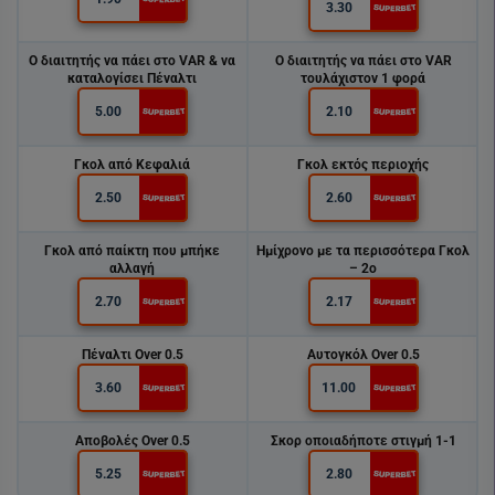
3.30
Ο διαιτητής να πάει στο VAR & να
Ο διαιτητής να πάει στο VAR
καταλογίσει Πέναλτι
τουλάχιστον 1 φορά
5.00
2.10
Γκολ από Κεφαλιά
Γκολ εκτός περιοχής
2.50
2.60
Γκολ από παίκτη που μπήκε
Ημίχρονο με τα περισσότερα Γκολ
αλλαγή
– 2ο
2.70
2.17
Πέναλτι Over 0.5
Αυτογκόλ Over 0.5
3.60
11.00
Αποβολές Over 0.5
Σκορ οποιαδήποτε στιγμή 1-1
5.25
2.80