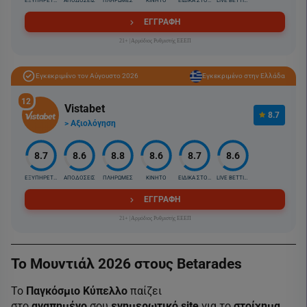
ΕΞΥΠΗΡΕΤΗΣΗ
ΑΠΟΔΟΣΕΙΣ
ΠΛΗΡΩΜΕΣ
ΚΙΝΗΤΟ
ΕΙΔΙΚΑ ΣΤΟΙΧ.
LIVE BETTING
ΕΓΓΡΑΦΗ
21+ |Αρμόδιος Ρυθμιστής ΕΕΕΠ
Εγκεκριμένο τον Αύγουστο 2026
Εγκεκριμένο στην Ελλάδα
12
Vistabet
8.7
> Αξιολόγηση
8.7
8.6
8.8
8.6
8.7
8.6
ΕΞΥΠΗΡΕΤΗΣΗ
ΑΠΟΔΟΣΕΙΣ
ΠΛΗΡΩΜΕΣ
ΚΙΝΗΤΟ
ΕΙΔΙΚΑ ΣΤΟΙΧ.
LIVE BETTING
ΕΓΓΡΑΦΗ
21+ |Αρμόδιος Ρυθμιστής ΕΕΕΠ
Το Μουντιάλ 2026 στους Betarades
Το
Παγκόσμιο Κύπελλο
παίζει
στο
αγαπημένο
σου
ενημερωτικό site
για το
στοίχημα
,