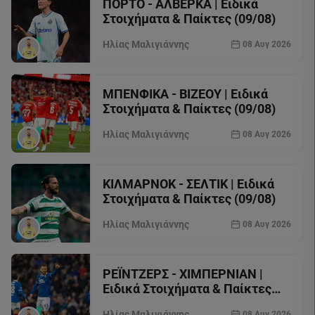
ΠΟΡΤΟ - ΑΛΒΕΡΚΑ | Ειδικά
Στοιχήματα & Παίκτες (09/08)
Ηλίας Μαλιγιάννης
08 Αυγ 2026
ΜΠΕΝΦΙΚΑ - ΒΙΖΕΟΥ | Ειδικά
Στοιχήματα & Παίκτες (09/08)
Ηλίας Μαλιγιάννης
08 Αυγ 2026
ΚΙΛΜΑΡΝΟΚ - ΣΕΛΤΙΚ | Ειδικά
Στοιχήματα & Παίκτες (09/08)
Ηλίας Μαλιγιάννης
08 Αυγ 2026
ΡΕΪΝΤΖΕΡΣ - ΧΙΜΠΕΡΝΙΑΝ |
Ειδικά Στοιχήματα & Παίκτες
(09/08)
Ηλίας Μαλιγιάννης
08 Αυγ 2026