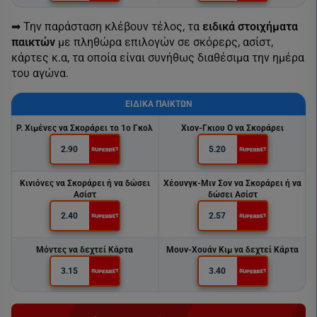
➡ Την παράσταση κλέβουν τέλος, τα
ειδικά στοιχήματα
παικτών
με πληθώρα επιλογών σε σκόρερς, ασίστ,
κάρτες κ.α, τα οποία είναι συνήθως διαθέσιμα την ημέρα
του αγώνα.
ΕΙΔΙΚΑ ΠΑΙΚΤΩΝ
Ρ. Χιμένες να Σκοράρει το 1ο Γκολ
Χιον-Γκιου Ο να Σκοράρει
2.90
5.20
Κινιόνες να Σκοράρει ή να δώσει
Χέουνγκ-Μιν Σον να Σκοράρει ή να
Ασίστ
δώσει Ασίστ
2.40
2.57
Μόντες να δεχτεί Κάρτα
Μουν-Χουάν Κιμ να δεχτεί Κάρτα
3.15
3.40