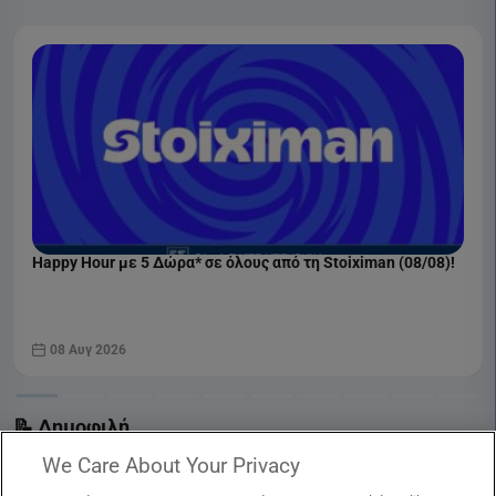
Happy Hour με 5 Δώρα* σε όλους από τη Stoiximan (08/08)!
08 Αυγ 2026
📝 Δημοφιλή
We Care About Your Privacy