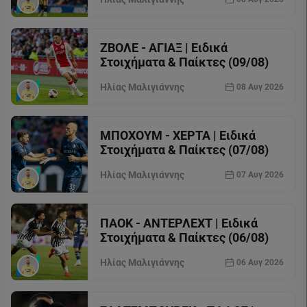
ΖΒΟΛΕ - ΑΓΙΑΞ | Ειδικά
Στοιχήματα & Παίκτες (09/08)
Ηλίας Μαλιγιάννης
08 Αυγ 2026
ΜΠΟΧΟΥΜ - ΧΕΡΤΑ | Ειδικά
Στοιχήματα & Παίκτες (07/08)
Ηλίας Μαλιγιάννης
07 Αυγ 2026
ΠΑΟΚ - ΑΝΤΕΡΛΕΧΤ | Ειδικά
Στοιχήματα & Παίκτες (06/08)
Ηλίας Μαλιγιάννης
06 Αυγ 2026