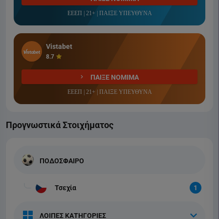
ΕΕΕΠ | 21+ | ΠΑΙΞΕ ΥΠΕΥΘΥΝΑ
Vistabet
8.7
ΠΑΙΞΕ ΝΟΜΙΜΑ
ΕΕΕΠ | 21+ | ΠΑΙΞΕ ΥΠΕΥΘΥΝΑ
Προγνωστικά Στοιχήματος
ΠΟΔΟΣΦΑΙΡΟ
Τσεχία
1
ΛΟΙΠΕΣ ΚΑΤΗΓΟΡΙΕΣ