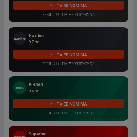
ΠΑΙΞΕ ΝΟΜΙΜΑ
ΕΕΕΠ | 21+ | ΠΑΙΞΕ ΥΠΕΥΘΥΝΑ
Novibet
9.7
ΠΑΙΞΕ ΝΟΜΙΜΑ
ΕΕΕΠ | 21+ | ΠΑΙΞΕ ΥΠΕΥΘΥΝΑ
Bet365
9.6
ΠΑΙΞΕ ΝΟΜΙΜΑ
ΕΕΕΠ | 21+ | ΠΑΙΞΕ ΥΠΕΥΘΥΝΑ
Superbet