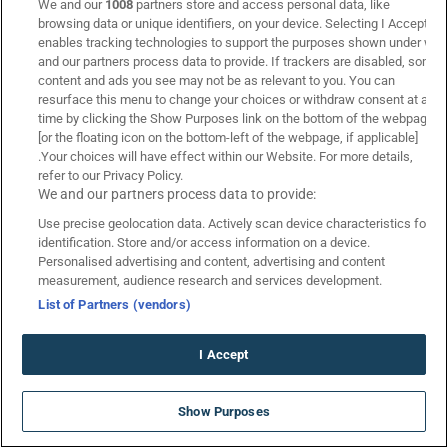
We and our
1008
partners store and access personal data, like
Πτώση Αποδόσεων
browsing data or unique identifiers, on your device. Selecting I Accept
Κουπόνι Πάμε Στοίχημα
enables tracking technologies to support the purposes shown under we
and our partners process data to provide. If trackers are disabled, some
Livescore
content and ads you see may not be as relevant to you. You can
resurface this menu to change your choices or withdraw consent at any
time by clicking the Show Purposes link on the bottom of the webpage
[or the floating icon on the bottom-left of the webpage, if applicable]
.Your choices will have effect within our Website. For more details,
refer to our Privacy Policy.
We and our partners process data to provide:
Use precise geolocation data. Actively scan device characteristics for
identification. Store and/or access information on a device.
Personalised advertising and content, advertising and content
measurement, audience research and services development.
List of Partners (vendors)
I Accept
Επικοινωνία
Links
Όροι Χρήσης
Πολιτική Απορρήτου
Promo Code SUMMER710 για… 710
Show Purposes
Δώρα* ΧΩΡΙΣ ΚΑΤΑΘΕΣΗ
Πολιτική Χρήσης Cookies
Υπεύθυνος Στοιχηματισμός
*Ισχύουν Όροι & Προϋποθέσεις