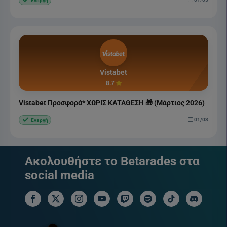
Ενεργή
Vistabet
8.7
Vistabet Προσφορά* ΧΩΡΙΣ ΚΑΤΑΘΕΣΗ 🎁 (Μάρτιος 2026)
01/03
Ενεργή
Ακολουθήστε το Betarades στα
social media
facebook social link
x social link
instagram social link
youtube social link
twitch social link
spotify social link
tiktok social link
discord soci