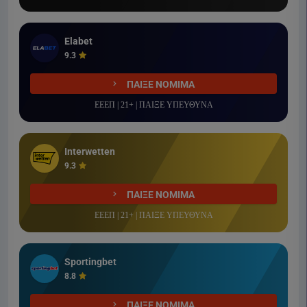
Elabet
9.3
ΠΑΙΞΕ ΝΟΜΙΜΑ
ΕΕΕΠ | 21+ | ΠΑΙΞΕ ΥΠΕΥΘΥΝΑ
Interwetten
9.3
ΠΑΙΞΕ ΝΟΜΙΜΑ
ΕΕΕΠ | 21+ | ΠΑΙΞΕ ΥΠΕΥΘΥΝΑ
Sportingbet
8.8
ΠΑΙΞΕ ΝΟΜΙΜΑ