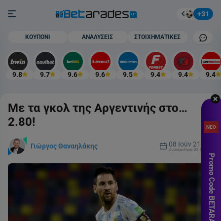
Στοίχημα
Burger button
+31
Mobile cham
ΚΟΥΠΟΝΙ
ΑΝΑΛΥΣΕΙΣ
ΣΤΟΙΧΗΜΑΤΙΚΕΣ
9.8
9.7
9.6
9.6
9.5
9.4
9.4
9.4
Με τα γκολ της Αργεντινής στο…
Απο
Πρ
2.80!
ΧΩ
ΝΕΟ
ΚΑ
08 Ιούν 21
Γιώργος Θαναηλάκης
Ανανεώθηκε:
08 Ιούν 21
Βάζ
Promo Code BETARADES 🎁
Co
BE
Εγγ
στη
ΜΟ