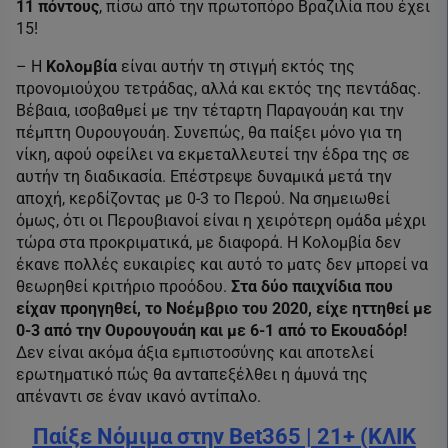
11 πόντους
, πίσω από την πρωτοπόρο Βραζιλία που έχει
15!
– Η
Κολομβία
είναι αυτήν τη στιγμή εκτός της
προνομιούχου τετράδας, αλλά και εκτός της πεντάδας.
Βέβαια, ισοβαθμεί με την τέταρτη Παραγουάη και την
πέμπτη Ουρουγουάη. Συνεπώς, θα παίξει μόνο για τη
νίκη, αφού οφείλει να εκμεταλλευτεί την έδρα της σε
αυτήν τη διαδικασία. Επέστρεψε δυναμικά μετά την
αποχή, κερδίζοντας με 0-3 το Περού. Να σημειωθεί
όμως, ότι οι Περουβιανοί είναι η χειρότερη ομάδα μέχρι
τώρα στα προκριματικά, με διαφορά. Η Κολομβία δεν
έκανε πολλές ευκαιρίες και αυτό το ματς δεν μπορεί να
θεωρηθεί κριτήριο προόδου.
Στα δύο παιχνίδια που
είχαν προηγηθεί, το Νοέμβριο του 2020, είχε ηττηθεί με
0-3 από την Ουρουγουάη και με 6-1 από το Εκουαδόρ!
Δεν είναι ακόμα άξια εμπιστοσύνης και αποτελεί
ερωτηματικό πώς θα ανταπεξέλθει η άμυνά της
απέναντι σε έναν ικανό αντίπαλο.
Παίξε Νόμιμα στην Bet365 | 21+ (ΚΛΙΚ