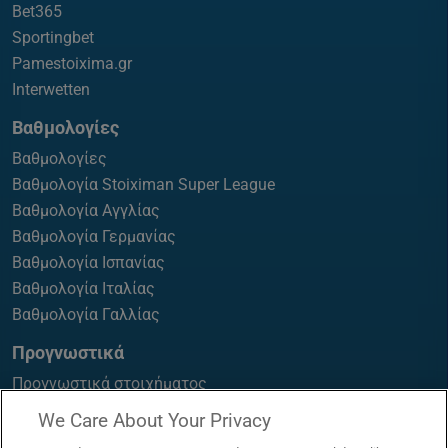
Bet365
Sportingbet
Pamestoixima.gr
Interwetten
Βαθμολογίες
Βαθμολογίες
Βαθμολογία Stoiximan Super League
Βαθμολογία Αγγλίας
Βαθμολογία Γερμανίας
Βαθμολογία Ισπανίας
Βαθμολογία Ιταλίας
Βαθμολογία Γαλλίας
Προγνωστικά
Προγνωστικά στοιχήματος
Στοιχηματικές Εταιρίες
We Care About Your Privacy
Τζίροι Αγώνων