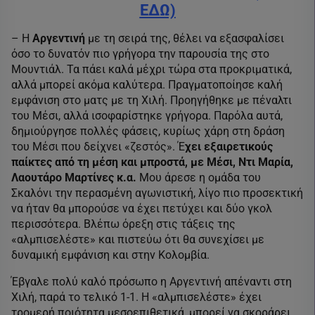
ΕΔΩ)
– Η
Αργεντινή
με τη σειρά της, θέλει να εξασφαλίσει
όσο το δυνατόν πιο γρήγορα την παρουσία της στο
Μουντιάλ. Τα πάει καλά μέχρι τώρα στα προκριματικά,
αλλά μπορεί ακόμα καλύτερα. Πραγματοποίησε καλή
εμφάνιση στο ματς με τη Χιλή. Προηγήθηκε με πέναλτι
του Μέσι, αλλά ισοφαρίστηκε γρήγορα. Παρόλα αυτά,
δημιούργησε πολλές φάσεις, κυρίως χάρη στη δράση
του Μέσι που δείχνει «ζεστός». Έ
χει εξαιρετικούς
παίκτες από τη μέση και μπροστά, με Μέσι, Ντι Μαρία,
Λαουτάρο Μαρτίνες κ.α.
Μου άρεσε η ομάδα του
Σκαλόνι την περασμένη αγωνιστική, λίγο πιο προσεκτική
να ήταν θα μπορούσε να έχει πετύχει και δύο γκολ
περισσότερα. Βλέπω όρεξη στις τάξεις της
«αλμπισελέστε» και πιστεύω ότι θα συνεχίσει με
δυναμική εμφάνιση και στην Κολομβία.
Έβγαλε πολύ καλό πρόσωπο η Αργεντινή απέναντι στη
Χιλή, παρά το τελικό 1-1. Η «αλμπισελέστε» έχει
τρομερή ποιότητα μεσοεπιθετικά, μπορεί να σκοράρει