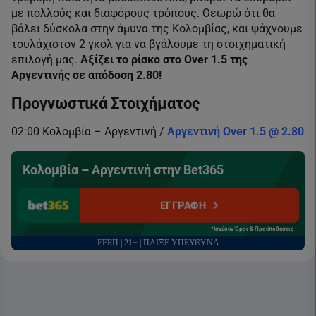
με πολλούς και διαφόρους τρόπους. Θεωρώ ότι θα
βάλει δύσκολα στην άμυνα της Κολομβίας, και ψάχνουμε
τουλάχιστον 2 γκολ για να βγάλουμε τη στοιχηματική
επιλογή μας.
Αξίζει το ρίσκο στο Over 1.5 της
Αργεντινής σε απόδοση 2.80!
Προγνωστικά Στοιχήματος
02:00 Κολομβία – Αργεντινή /
Αργεντινή Over 1.5 @ 2.80
Κολομβία – Αργεντινή στην Bet365
ΕΓΓΡΑΦΗ
*Ισχύουν Όροι & Προϋποθέσεις
ΕΕΕΠ | 21+ | ΠΑΙΞΕ ΥΠΕΥΘΥΝΑ