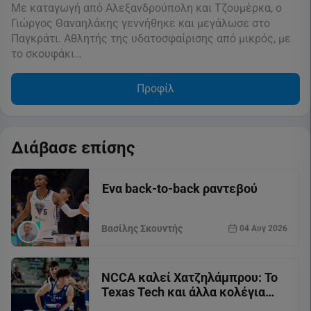
Με καταγωγή από Αλεξανδρούπολη και Τζουμέρκα, ο
Γιώργος Θαναηλάκης γεννήθηκε και μεγάλωσε στο
Παγκράτι. Αθλητής της υδατοσφαίρισης από μικρός, με
το σκουφάκι…
Προφίλ
Διάβασε επίσης
Ένα back-to-back ραντεβού
Βασίλης Σκουντής
04 Αυγ 2026
NCCA καλεί Χατζηλάμπρου: Το
Texas Tech και άλλα κολέγια
θέλουν τον άσο του Άρη