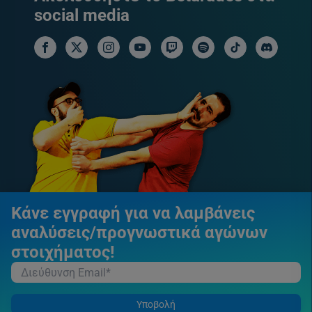
social media
facebook social link
x social link
instagram social link
youtube social link
twitch social link
spotify social link
tiktok social link
discord soci
Κάνε εγγραφή για να λαμβάνεις
αναλύσεις/προγνωστικά αγώνων
στοιχήματος!
Υποβολή