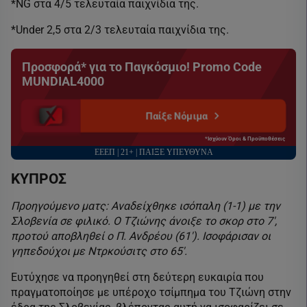
*NG στα 4/5 τελευταία παιχνίδια της.
*Under 2,5 στα 2/3 τελευταία παιχνίδια της.
Προσφορά* για το Παγκόσμιο! Promo Code
MUNDIAL4000
Παίξε Νόμιμα
*Ισχύουν Όροι & Προϋποθέσεις
ΕΕΕΠ | 21+ | ΠΑΙΞΕ ΥΠΕΥΘΥΝΑ
ΚΥΠΡΟΣ
Προηγούμενο ματς: Αναδείχθηκε ισόπαλη (1-1) με την
Σλοβενία σε φιλικό. Ο Τζιώνης άνοιξε το σκορ στο 7′,
προτού αποβληθεί ο Π. Ανδρέου (61′). Ισοφάρισαν οι
γηπεδούχοι με Ντρκούσιτς στο 65′.
Ευτύχησε να προηγηθεί στη δεύτερη ευκαιρία που
πραγματοποίησε με υπέροχο τσίμπημα του Τζιώνη στην