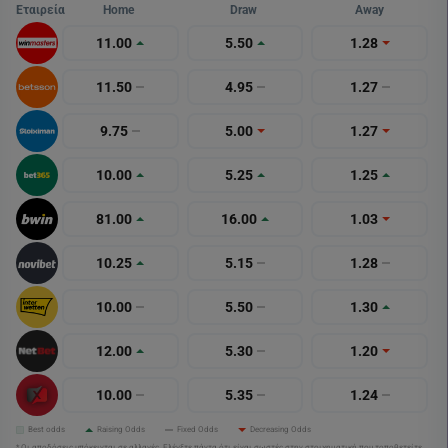
Εταιρεία
Home
Draw
Away
11.00
5.50
1.28
11.50
4.95
1.27
9.75
5.00
1.27
10.00
5.25
1.25
81.00
16.00
1.03
10.25
5.15
1.28
10.00
5.50
1.30
12.00
5.30
1.20
10.00
5.35
1.24
Best odds
Raising Odds
Fixed Odds
Decreasing Odds
* Οι αποδόσεις υπόκεινται σε αλλαγές. Ελέγξτε πάντα ότι είναι σωστές στην στοιχηματική που τοποθετείτε