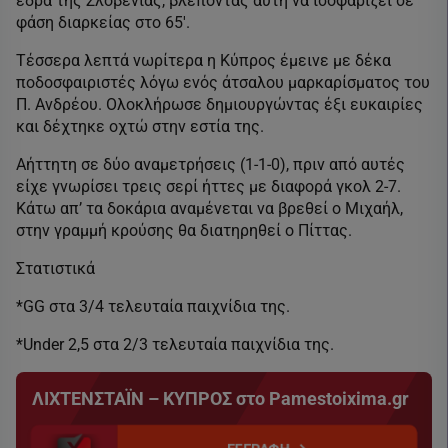
έδρα της Σλοβενίας, βλέποντας αυτή να ισοφαρίζει σε
φάση διαρκείας στο 65′.
Τέσσερα λεπτά νωρίτερα η Κύπρος έμεινε με δέκα
ποδοσφαιριστές λόγω ενός άτσαλου μαρκαρίσματος του
Π. Ανδρέου. Ολοκλήρωσε δημιουργώντας έξι ευκαιρίες
και δέχτηκε οχτώ στην εστία της.
Αήττητη σε δύο αναμετρήσεις (1-1-0), πριν από αυτές
είχε γνωρίσει τρεις σερί ήττες με διαφορά γκολ 2-7.
Κάτω απ’ τα δοκάρια αναμένεται να βρεθεί ο Μιχαήλ,
στην γραμμή κρούσης θα διατηρηθεί ο Πίττας.
Στατιστικά
*GG στα 3/4 τελευταία παιχνίδια της.
*Under 2,5 στα 2/3 τελευταία παιχνίδια της.
ΛΙΧΤΕΝΣΤΑΪΝ – ΚΥΠΡΟΣ στο Pamestoixima.gr