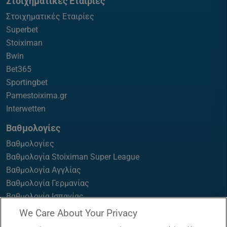
Στοιχηματικές Εταιρίες
Στοιχηματικές Εταιρίες
Superbet
Stoiximan
Bwin
Bet365
Sportingbet
Pamestoixima.gr
Interwetten
Βαθμολογίες
Βαθμολογίες
Βαθμολογία Stoiximan Super League
Βαθμολογία Αγγλίας
Βαθμολογία Γερμανίας
Βαθμολογία Ισπανίας
Βαθμολογία Ιταλίας
We Care About Your Privacy
Βαθμολογία Γαλλίας