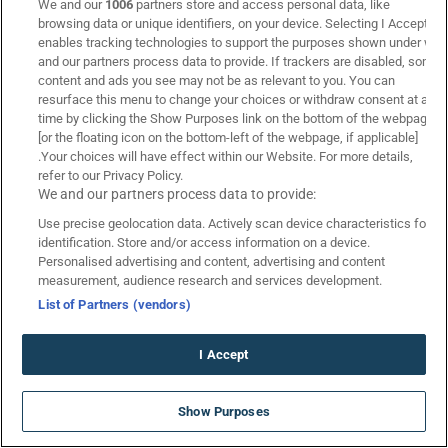
We and our
1006
partners store and access personal data, like
browsing data or unique identifiers, on your device. Selecting I Accept
Προγνωστικά
enables tracking technologies to support the purposes shown under we
Προγνωστικά στοιχήματος
and our partners process data to provide. If trackers are disabled, some
content and ads you see may not be as relevant to you. You can
Στοιχηματικές Εταιρίες
resurface this menu to change your choices or withdraw consent at any
Τζίροι Αγώνων
time by clicking the Show Purposes link on the bottom of the webpage
Πτώση Αποδόσεων
[or the floating icon on the bottom-left of the webpage, if applicable]
.Your choices will have effect within our Website. For more details,
Κουπόνι Πάμε Στοίχημα
refer to our Privacy Policy.
Livescore
We and our partners process data to provide:
Use precise geolocation data. Actively scan device characteristics for
identification. Store and/or access information on a device.
Personalised advertising and content, advertising and content
measurement, audience research and services development.
List of Partners (vendors)
I Accept
ΑΝΑΤΡΕΠΤΙΚΗ ΠΡΟΣΦΟΡΑ*
Show Purposes
ΓΝΩΡΙΜΙΑΣ ΧΩΡΙΣ ΚΑΤΑΘΕΣΗ!
*Ισχύουν Όροι & Προϋποθέσεις