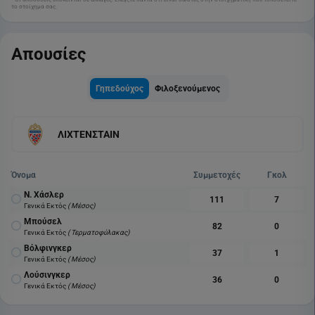
το στοίχημα σας.
Απουσίες
Γηπεδούχος
Φιλοξενούμενος
ΛΙΧΤΕΝΣΤΑΙΝ
Όνομα
Συμμετοχές
Γκολ
Ν. Χάσλερ
111
7
Γενικά Εκτός
( Μέσος)
Μπούσελ
82
0
Γενικά Εκτός
( Τερματοφύλακας)
Βόλφινγκερ
37
1
Γενικά Εκτός
( Μέσος)
Λούσινγκερ
36
0
Γενικά Εκτός
( Μέσος)