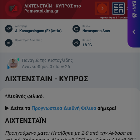
εδ
ΛΙΧΤΕΝΣΤΑΪΝ - ΚΥΠΡΟΣ στο
Pamestoixima.gr
*Ισ
*Ισχύουν Όροι & Προϋποθέσεις
&
Πρ
Διαιτητής
Κανάλι
A. Kanagasingam (Ελβετία)
Novasports Start
Προϊστορία δεκαετίας
Καιρός
ΕΓΓ
-
18 °C
Παναγιώτης Κιστογλίδης
Ανανεώθηκε:
07 Ιούν 26
ΛΙΧΤΕΝΣΤΑΙΝ - ΚΥΠΡΟΣ
*Διεθνές φιλικό.
▶️ Δείτε τα
Προγνωστικά Διεθνή Φιλικά
σήμερα!
ΛΙΧΤΕΝΣΤΑΪΝ
Προηγούμενο ματς: Ηττήθηκε με 2-0 από την Ανδόρα σε
φιλικό. Σκόραραν οι Μαρτίνεθ (73′) και Ζόρντι Αλάεθ (80′