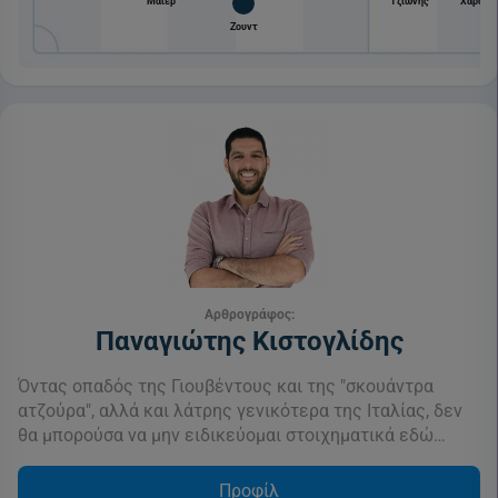
Μάιερ
Τζιώνης
Χαραλά
Ζουντ
Αρθρογράφος:
Παναγιώτης Κιστογλίδης
Όντας οπαδός της Γιουβέντους και της "σκουάντρα
ατζούρα", αλλά και λάτρης γενικότερα της Ιταλίας, δεν
θα μπορούσα να μην ειδικεύομαι στοιχηματικά εδώ…
Προφίλ