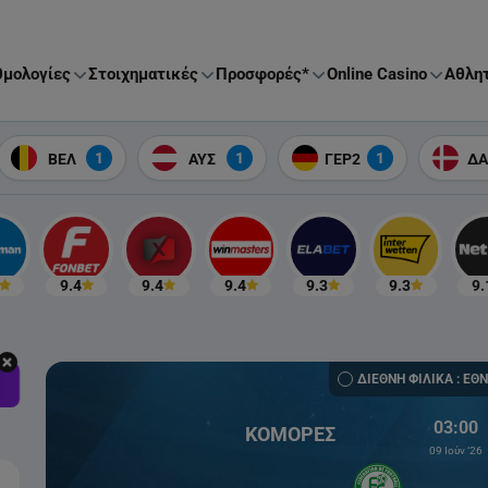
μολογίες
Στοιχηματικές
Προσφορές*
Online Casino
Αθλητ
1
1
1
ΒΕΛ
ΑΥΣ
ΓΕΡ2
Δ
9.4
9.4
9.4
9.3
9.3
9.
ΔΙΕΘΝΗ ΦΙΛΙΚΑ : ΕΘ
03:00
ΚΟΜΟΡΕΣ
09 Ιούν ‘26