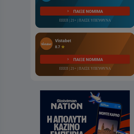
ΠΑΙΞΕ ΝΟΜΙΜΑ
ΕΕΕΠ | 21+ | ΠΑΙΞΕ ΥΠΕΥΘΥΝΑ
Vistabet
8.7
ΠΑΙΞΕ ΝΟΜΙΜΑ
ΕΕΕΠ | 21+ | ΠΑΙΞΕ ΥΠΕΥΘΥΝΑ