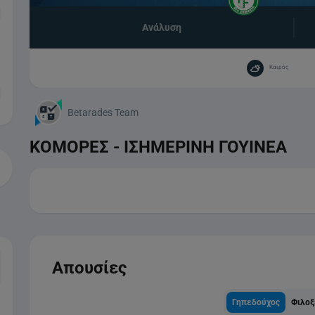
Ανάλυση
Καιρός
Betarades Team
ΚΟΜΟΡΕΣ - ΙΣΗΜΕΡΙΝΗ ΓΟΥΙΝΕΑ
Δευτέρα
Τρίτη
Τετάρτη
Πέμπτη
Απουσίες
10 Αυγούστου
11 Αυγούστου
12 Αυγούστου
13 Αυγούστου
Γηπεδούχος
Φιλοξ