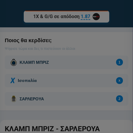
1Χ & G/G σε απόδοση
1.87
ΚΛΑΜΠ ΜΠΡΙΖ - ΣΑΡΛΕΡΟΥΑ