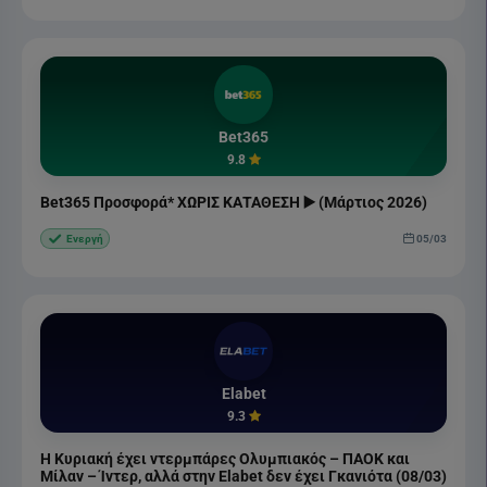
Bet365
9.8
Bet365 Προσφορά* ΧΩΡΙΣ ΚΑΤΑΘΕΣΗ ▶️ (Μάρτιος 2026)
05/03
Ενεργή
Elabet
9.3
Η Κυριακή έχει ντερμπάρες Ολυμπιακός – ΠΑΟΚ και
Μίλαν – Ίντερ, αλλά στην Elabet δεν έχει Γκανιότα (08/03)