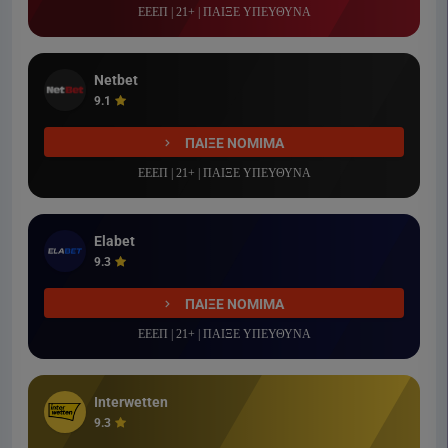
ΕΕΕΠ | 21+ | ΠΑΙΞΕ ΥΠΕΥΘΥΝΑ
Netbet
9.1
ΠΑΙΞΕ ΝΟΜΙΜΑ
ΕΕΕΠ | 21+ | ΠΑΙΞΕ ΥΠΕΥΘΥΝΑ
Elabet
9.3
ΠΑΙΞΕ ΝΟΜΙΜΑ
ΕΕΕΠ | 21+ | ΠΑΙΞΕ ΥΠΕΥΘΥΝΑ
Interwetten
9.3