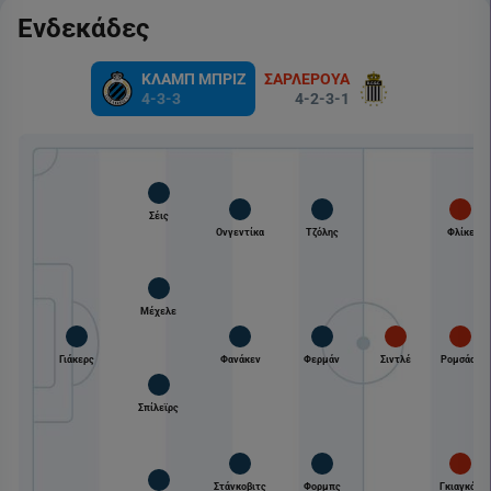
Ενδεκάδες
ΚΛΑΜΠ ΜΠΡΙΖ
ΣΑΡΛΕΡΟΥΑ
4-3-3
4-2-3-1
Σέις
Ονγεντίκα
Τζόλης
Φλίκε
Μέχελε
Γιάκερς
Φανάκεν
Φερμάν
Σιντλέ
Ρομσάας
Σπίλεϊρς
Στάνκοβιτς
Φορμπς
Γκιαγκόν