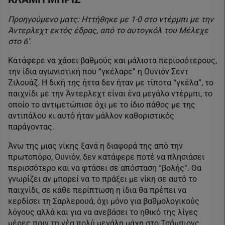
Προηγούμενο ματς: Ηττήθηκε με 1-0 στο ντέρμπι με την
Άντερλεχτ εκτός έδρας, από το αυτογκόλ του Μέλεχε
στο 6’.
Κατάφερε να χάσει βαθμούς και μάλιστα περισσότερους,
την ίδια αγωνιστική που “γκέλαρε” η Ουνιόν Σεντ
Ζιλουάζ. Η δική της ήττα δεν ήταν με τίποτα “γκέλα”, το
παιχνίδι με την Άντερλεχτ είναι ένα μεγάλο ντέρμπι, το
οποίο το αντιμετώπισε όχι με το ίδιο πάθος με της
αντιπάλου κι αυτό ήταν μάλλον καθοριστικός
παράγοντας.
Άνω της μιας νίκης ξανά η διαφορά της από την
πρωτοπόρο, Ουνιόν, δεν κατάφερε ποτέ να πλησιάσει
περισσότερο και να φτάσει σε απόσταση “βολής”. Θα
γνωρίζει αν μπορεί να το πράξει με νίκη σε αυτό το
παιχνίδι, σε κάθε περίπτωση η ίδια θα πρέπει να
κερδίσει τη Σαρλερουά, όχι μόνο για βαθμολογικούς
λόγους αλλά και για να ανεβάσει το ηθικό της λίγες
μέρες πριν τη νέα πολύ μεγάλη μάχη στο Τσάμπιονς