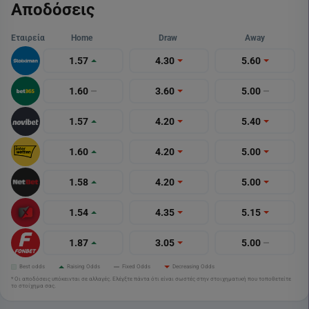
Αποδόσεις
Εταιρεία
Home
Draw
Away
1.57
4.30
5.60
1.60
3.60
5.00
1.57
4.20
5.40
1.60
4.20
5.00
1.58
4.20
5.00
1.54
4.35
5.15
1.87
3.05
5.00
Best odds
Raising Odds
Fixed Odds
Decreasing Odds
* Οι αποδόσεις υπόκεινται σε αλλαγές. Ελέγξτε πάντα ότι είναι σωστές στην στοιχηματική που τοποθετείτε
το στοίχημα σας.