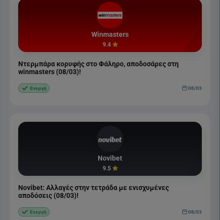
Winmasters
9.4
Ντερμπάρα κορυφής στο Φάληρο, αποδοσάρες στη
winmasters (08/03)!
08/03
Ενεργή
Novibet
9.5
Novibet: Αλλαγές στην τετράδα με ενισχυμένες
αποδόσεις (08/03)!
08/03
Ενεργή