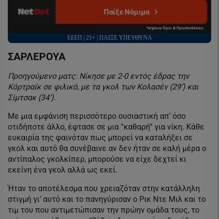
Παίξε Νόμιμα
*Ισχύουν Όροι & Προϋποθέσεις
ΕΕΕΠ | 21+ | ΠΑΙΞΕ ΥΠΕΥΘΥΝΑ
ΣΑΡΛΕΡΟΥΑ
Προηγούμενο ματς: Νίκησε με 2-0 εντός έδρας την
Κόρτραϊκ σε φιλικό, με τα γκολ των Κολασέν (29’) και
Σίμτσακ (34’).
Με μια εμφάνιση περισσότερο ουσιαστική απ’ όσο
οτιδήποτε άλλο, έφτασε σε μια “καθαρή” για νίκη. Κάθε
ευκαιρία της φαινόταν πως μπορεί να καταλήξει σε
γκολ και αυτό θα συνέβαινε αν δεν ήταν σε καλή μέρα ο
αντίπαλος γκολκίπερ, μπορούσε να είχε δεχτεί κι
εκείνη ένα γκολ αλλά ως εκεί.
Ήταν το αποτέλεσμα που χρειαζόταν στην κατάλληλη
στιγμή γι’ αυτό και το πανηγύρισαν ο Ρικ Ντε Μιλ και το
τιμ του που αντιμετώπισαν την πρώην ομάδα τους, το