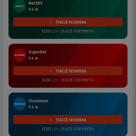
Bet365
9.6
ΠΑΙΞΕ ΝΟΜΙΜΑ
ΕΕΕΠ | 21+ | ΠΑΙΞΕ ΥΠΕΥΘΥΝΑ
Superbet
9.6
ΠΑΙΞΕ ΝΟΜΙΜΑ
ΕΕΕΠ | 21+ | ΠΑΙΞΕ ΥΠΕΥΘΥΝΑ
Stoiximan
9.5
ΠΑΙΞΕ ΝΟΜΙΜΑ
ΕΕΕΠ | 21+ | ΠΑΙΞΕ ΥΠΕΥΘΥΝΑ