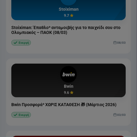
Stoiximan
9.7
Stoiximan: Έπαθλο* ανταμοιβής για το παιχνίδι σου στο
Ολυμπιακός – ΠΑΟΚ (08/03)
08/03
Ενεργή
Bwin
9.6
Bwin Προσφορά* ΧΩΡΙΣ ΚΑΤΑΘΕΣΗ 🎁 (Μάρτιος 2026)
03/03
Ενεργή