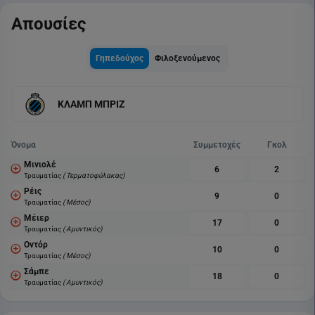
Απουσίες
Γηπεδούχος
Φιλοξενούμενος
ΚΛΑΜΠ ΜΠΡΙΖ
Όνομα
Συμμετοχές
Γκολ
Μινιολέ
6
2
Τραυματίας
( Τερματοφύλακας)
Ρέις
9
0
Τραυματίας
( Μέσος)
Μέιερ
17
0
Τραυματίας
( Αμυντικός)
Οντόρ
10
0
Τραυματίας
( Μέσος)
Σάμπε
18
0
Τραυματίας
( Αμυντικός)