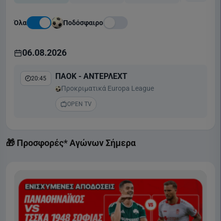
Όλα
Ποδόσφαιρο
06.08.2026
ΠΑΟΚ - ΑΝΤΕΡΛΕΧΤ
20:45
Προκριματικά Europa League
OPEN TV
🎁 Προσφορές* Αγώνων Σήμερα