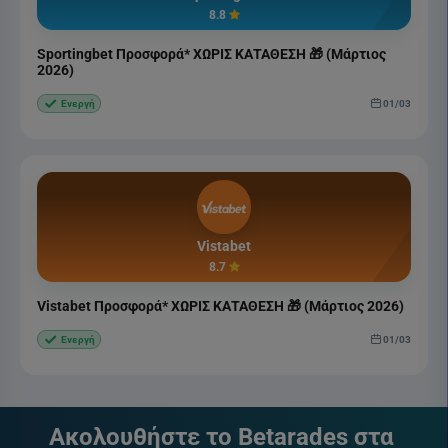
8.8
Sportingbet Προσφορά* ΧΩΡΙΣ ΚΑΤΑΘΕΣΗ 🎁 (Μάρτιος
2026)
01/03
Ενεργή
Vistabet
8.7
Vistabet Προσφορά* ΧΩΡΙΣ ΚΑΤΑΘΕΣΗ 🎁 (Μάρτιος 2026)
01/03
Ενεργή
Ακολουθήστε το Betarades στα