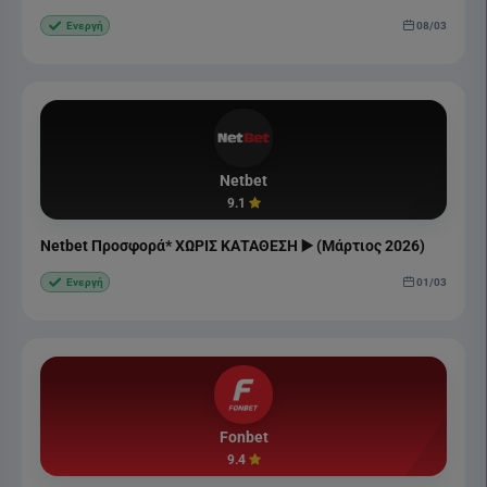
08/03
Ενεργή
Netbet
9.1
Netbet Προσφορά* ΧΩΡΙΣ ΚΑΤΑΘΕΣΗ ▶️ (Μάρτιος 2026)
01/03
Ενεργή
Fonbet
9.4