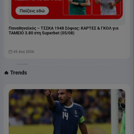
Παναθηναϊκός – ΤΣΣΚΑ 1948 Σόφιας: ΚΑΡΤΕΣ & ΓΚΟΛ για
ΤΑΜΕΙΟ 3.80 στη Superbet (05/08)
05 Αυγ 2026
🔥 Trends