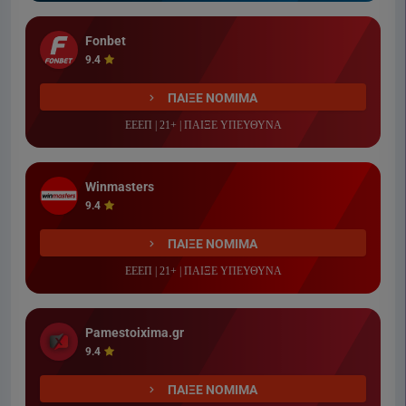
Fonbet
9.4
ΠΑΙΞΕ ΝΟΜΙΜΑ
ΕΕΕΠ | 21+ | ΠΑΙΞΕ ΥΠΕΥΘΥΝΑ
Winmasters
9.4
ΠΑΙΞΕ ΝΟΜΙΜΑ
ΕΕΕΠ | 21+ | ΠΑΙΞΕ ΥΠΕΥΘΥΝΑ
Pamestoixima.gr
9.4
ΠΑΙΞΕ ΝΟΜΙΜΑ