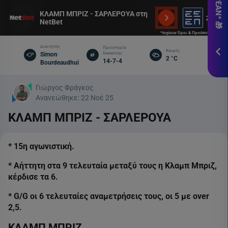
εδ
ΚΛΑΜΠ ΜΠΡΙΖ - ΣΑΡΛΕΡΟΥΑ στη
*Ισ
NetBet
&
*Ισχύουν Όροι & Προϋποθέσεις
Πρ
Διαιτητής
Προϊστορία
Καιρός
Simon
δεκαετίας
2 °C
14-7-4
Bourdeaudhui
ΕΓΓ
Γιώργος Φράγκος
Ανανεώθηκε:
22 Νοέ 25
ΚΛΑΜΠ ΜΠΡΙΖ - ΣΑΡΛΕΡΟΥΑ
* 15η αγωνιστική.
* Αήττητη στα 9 τελευταία μεταξύ τους η Κλαμπ Μπριζ,
κέρδισε τα 6.
* G/G οι 6 τελευταίες αναμετρήσεις τους, οι 5 με over
2,5.
ΚΛΑΜΠ ΜΠΡΙΖ