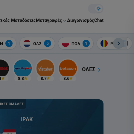
Theme toggle
ικές Μεταδόσεις
Μεταγραφές
Διαγωνισμός
Chat
1
5
1
1
ΑΝ
ΟΛ2
ΠΟΛ
ΡΟΥ
ΟΛΕΣ
1
8.8
8.7
8.6
ΝΙΚΕΣ ΟΜΑΔΕΣ
ΙΡΑΚ