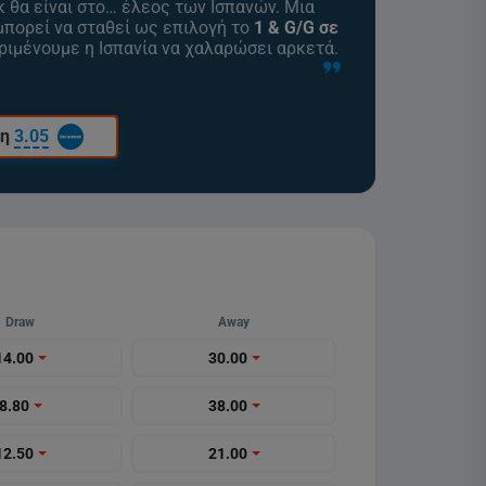
κ θα είναι στο… έλεος των Ισπανών. Μια
 μπορεί να σταθεί ως επιλογή το
1 & G/G σε
εριμένουμε η Ισπανία να χαλαρώσει αρκετά.
ση
3.05
Draw
Away
14.00
30.00
8.80
38.00
12.50
21.00