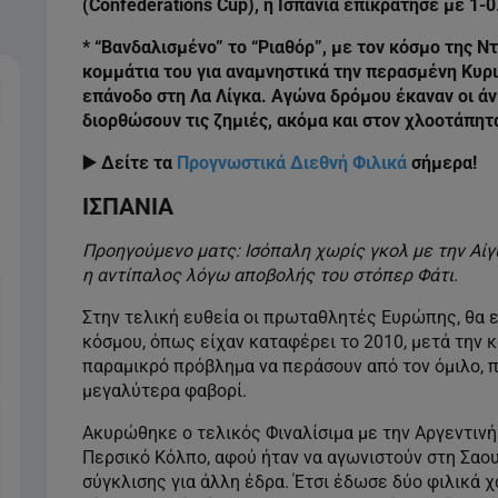
(Confederations Cup), η Ισπανία επικράτησε με 1-0
* “Βανδαλισμένο” το “Ριαθόρ”, με τον κόσμο της 
κομμάτια του για αναμνηστικά την περασμένη Κυρι
Τρίτη
Τετάρτη
Πέμπτη
Παρασκευή
επάνοδο στη Λα Λίγκα. Αγώνα δρόμου έκαναν οι άν
11 Αυγούστου
12 Αυγούστου
13 Αυγούστου
14 Αυγούστου
διορθώσουν τις ζημιές, ακόμα και στον χλοοτάπητ
▶️ Δείτε τα
Προγνωστικά Διεθνή Φιλικά
σήμερα!
ΙΣΠΑΝΙΑ
Προηγούμενο ματς: Ισόπαλη χωρίς γκολ με την Αίγ
η αντίπαλος λόγω αποβολής του στόπερ Φάτι.
Στην τελική ευθεία οι πρωταθλητές Ευρώπης, θα 
κόσμου, όπως είχαν καταφέρει το 2010, μετά την κ
παραμικρό πρόβλημα να περάσουν από τον όμιλο, 
μεγαλύτερα φαβορί.
Ακυρώθηκε ο τελικός Φιναλίσιμα με την Αργεντιν
Περσικό Κόλπο, αφού ήταν να αγωνιστούν στη Σαου
σύγκλισης για άλλη έδρα. Έτσι έδωσε δύο φιλικά χ