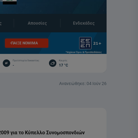
iazor
ς
Απουσίες
Ενδεκάδες
ΠΑΙΞΕ ΝΟΜΙΜΑ
*Ισχύουν Όροι & Προϋποθέσεις
Προϊστορία δεκαετίας
Καιρός
-
17 °C
Ανανεώθηκε:
04 Ιούν 26
 2009 για το Κύπελλο Συνομοσπονδιών