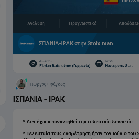
Γήπεδο: R
Ανάλυση
Προγνωστικό
Αποδόσει
ΙΣΠΑΝΙΑ-ΙΡΑΚ στην Stoiximan
Διαιτητής
Κανάλι
Florian Badstübner (Γερμανία)
Novasports Start
Γιώργος Φράγκος
ΙΣΠΑΝΙΑ - ΙΡΑΚ
* Δεν έχουν συναντηθεί την τελευταία δεκαετία.
* Τελευταία τους αναμέτρηση ήταν τον Ιούνιο του