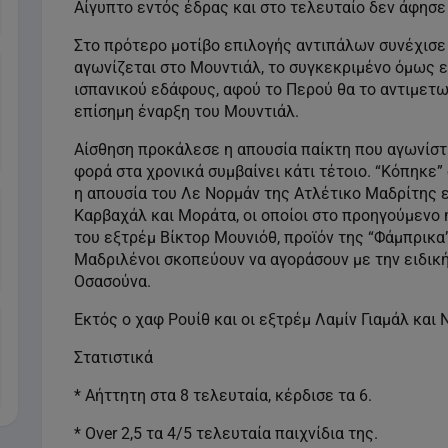
Αίγυπτο εντός έδρας και στο τελευταίο δεν άφησε
Στο πρότερο μοτίβο επιλογής αντιπάλων συνέχισε 
αγωνίζεται στο Μουντιάλ, το συγκεκριμένο όμως εί
ισπανικού εδάφους, αφού το Περού θα το αντιμετωπ
επίσημη έναρξη του Μουντιάλ.
Αίσθηση προκάλεσε η απουσία παίκτη που αγωνίσ
φορά στα χρονικά συμβαίνει κάτι τέτοιο. “Κόπηκε”
η απουσία του Λε Νορμάν της Ατλέτικο Μαδρίτης ε
Καρβαχάλ και Μοράτα, οι οποίοι στο προηγούμενο ή
του εξτρέμ Βίκτορ Μουνιόθ, προϊόν της “Φάμπρικα”
Μαδριλένοι σκοπεύουν να αγοράσουν με την ειδική
Οσασούνα.
Εκτός ο χαφ Ρουίθ και οι εξτρέμ Λαμίν Γιαμάλ και 
Στατιστικά
* Αήττητη στα 8 τελευταία, κέρδισε τα 6.
* Over 2,5 τα 4/5 τελευταία παιχνίδια της.