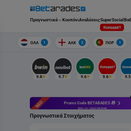
Στοίχημα
Προγνωστικά
Κουπόνι
Αναλύσεις
SuperSocial
Βαθ
1
3
1
ΟΛΛ
ΑΛΚ
ΠΟΡ
9.8
9.7
9.6
9.6
9.5
ΝΕΟ
Promo Code BETARADES 🎁
ΕΕΕΠ | 21+ | ΠΑΙΞΕ ΥΠΕΥΘΥΝΑ
Προγνωστικά Στοιχήματος