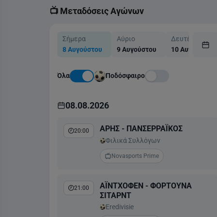
📺 Μεταδόσεις Αγώνων
Σήμερα
Αύριο
Δευτέρα
8 Αυγούστου
9 Αυγούστου
10 Αυγούστου
Όλα
Ποδόσφαιρο
08.08.2026
ΑΡΗΣ - ΠΑΝΣΕΡΡΑΪΚΟΣ
20:00
Φιλικά Συλλόγων
Novasports Prime
ΑΪΝΤΧΟΦΕΝ - ΦΟΡΤΟΥΝΑ
21:00
ΣΙΤΑΡΝΤ
Eredivisie