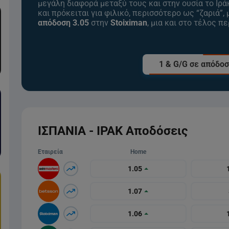
μεγάλη διαφορά μεταξύ τους και στην ουσία το Ιρά
και πρόκειται για φιλικό, περισσότερο ως “ζαριά”,
απόδοση 3.05
στην
Stoiximan
, μια και στο τέλος π
1 & G/G σε απόδο
ΙΣΠΑΝΙΑ - ΙΡΑΚ Αποδόσεις
Εταιρεία
Home
1.05
1.07
1.06