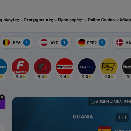
μολογίες
Στοιχηματικές
Προσφορές*
Online Casino
Αθλητ
1
1
1
ΒΕΛ
ΑΥΣ
ΓΕΡ2
Δ
9.4
9.4
9.4
9.3
9.3
9.
ΔΙΕΘΝΗ ΦΙΛΙΚΑ : ΕΘ
ΙΣΠΑΝΙΑ
1 - 1