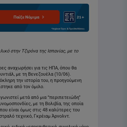
Παίξε Νόμιμα
*Ισχύουν Όροι & Προϋποθέσεις
λικό στην Τζιρόνα της Ισπανίας, με το
έρες αναχωρήσει για τις ΗΠΑ, όπου θα
υντιάλ, με τη Βενεζουέλα (10/06).
όκληρη την ιστορία του, η προηγούμενη
ίστηκε από τον όμιλο.
γωνιστεί μετά από μια “περιπετειώδη”
νομοσπονδίες, με τη Βολιβία, της οποία
 που είναι όμως στις 48 καλύτερες του
υστραλό τεχνικό, Γκρέιαμ Άρνολντ.
ρικό, ειδικά μεσοεπιθετικά, συνολικά μόνο