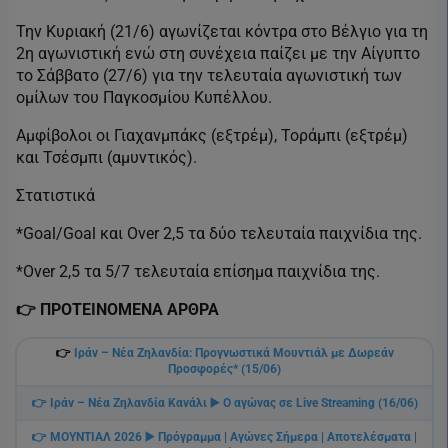
Την Κυριακή (21/6) αγωνίζεται κόντρα στο Βέλγιο για τη
2η αγωνιστική ενώ στη συνέχεια παίζει με την Αίγυπτο
το Σάββατο (27/6) για την τελευταία αγωνιστική των
ομίλων του Παγκοσμίου Κυπέλλου.
Αμφίβολοι οι Γιαχανμπάκς (εξτρέμ), Τοράμπι (εξτρέμ)
και Τσέσμπι (αμυντικός).
Στατιστικά
*Goal/Goal και Over 2,5 τα δύο τελευταία παιχνίδια της.
*Over 2,5 τα 5/7 τελευταία επίσημα παιχνίδια της.
👉️ ΠΡΟΤΕΙΝΟΜΕΝΑ ΑΡΘΡΑ
👉️
Ιράν – Νέα Ζηλανδία: Προγνωστικά Μουντιάλ με Δωρεάν
Προσφορές* (15/06)
👉️ Ιράν – Νέα Ζηλανδία Κανάλι ▶️ Ο αγώνας σε Live Streaming (16/06)
👉️ ΜΟΥΝΤΙΑΛ 2026 ▶️ Πρόγραμμα | Αγώνες Σήμερα | Αποτελέσματα |