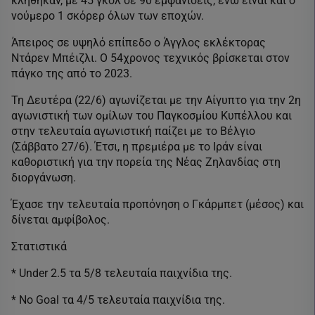
κλήθηκαν, με 45 γκολ σε 90 εμφανίσεις, ενώ είναι και ο
νούμερο 1 σκόρερ όλων των εποχών.
Άπειρος σε υψηλό επίπεδο ο Άγγλος εκλέκτορας
Ντάρεν Μπέιζλι. Ο 54χρονος τεχνικός βρίσκεται στον
πάγκο της από το 2023.
Τη Δευτέρα (22/6) αγωνίζεται με την Αίγυπτο για την 2η
αγωνιστική των ομίλων του Παγκοσμίου Κυπέλλου και
στην τελευταία αγωνιστική παίζει με το Βέλγιο
(Σάββατο 27/6). Έτσι, η πρεμιέρα με το Ιράν είναι
καθοριστική για την πορεία της Νέας Ζηλανδίας στη
διοργάνωση.
Έχασε την τελευταία προπόνηση ο Γκάρμπετ (μέσος) και
δίνεται αμφίβολος.
Στατιστικά
* Under 2.5 τα 5/8 τελευταία παιχνίδια της.
* No Goal τα 4/5 τελευταία παιχνίδια της.