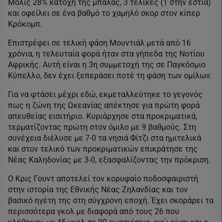
Μόλις 28% κατοχή της μπάλας, 3 τελικές (1 στην εστία)
και οφείλει σε ένα βαθμό το χαμηλό σκορ στον κίπερ
Κρόκομπ.
Επιστρέφει σε τελική φάση Μουντιάλ μετά από 16
χρόνια, η τελευταία φορά ήταν στα γήπεδα της Νοτίου
Αφρικής. Αυτή είναι η 3η συμμετοχή της σε Παγκόσμιο
Κύπελλο, δεν έχει ξεπεράσει ποτέ τη φάση των ομίλων.
Για να φτάσει μέχρι εδώ, εκμεταλλεύτηκε το γεγονός
πως η ζώνη της Ωκεανίας απέκτησε για πρώτη φορά
απευθείας εισιτήριο. Κυριάρχησε στα προκριματικά,
τερματίζοντας πρώτη στον όμιλο με 9 βαθμούς. Στη
συνέχεια διέλυσε με 7-0 τα νησιά Φίτζι στα ημιτελικά
και στον τελικό των προκριματικών επικράτησε της
Νέας Καληδονίας με 3-0, εξασφαλίζοντας την πρόκριση.
Ο Κρις Γουντ αποτελεί τον κορυφαίο ποδοσφαιριστή
στην ιστορία της Εθνικής Νέας Ζηλανδίας και τον
βασικό ηγέτη της στη σύγχρονη εποχή. Έχει σκοράρει τα
περισσότερα γκολ με διαφορά από τους 26 που