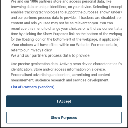
We and our
1006
partners store and access personal data, like
Vistabet
browsing data or unique identifiers, on your device. Selecting I Accept
8.7
enables tracking technologies to support the purposes shown under we
and our partners process data to provide. If trackers are disabled, some
Vistabet Προσφορά* ΧΩΡΙΣ ΚΑΤΑΘΕΣΗ 🎁 (Μάρτιος 2026)
content and ads you see may not be as relevant to you. You can
resurface this menu to change your choices or withdraw consent at any
01/03
Ενεργή
time by clicking the Show Purposes link on the bottom of the webpage
[or the floating icon on the bottom-left of the webpage, if applicable]
.Your choices will have effect within our Website. For more details,
refer to our Privacy Policy.
We and our partners process data to provide:
Ακολουθήστε το Betarades στα
social media
Use precise geolocation data. Actively scan device characteristics for
identification. Store and/or access information on a device.
Personalised advertising and content, advertising and content
facebook social link
x social link
instagram social link
youtube social link
twitch social link
spotify social link
tiktok social link
discord soci
measurement, audience research and services development.
List of Partners (vendors)
I Accept
ΑΝΑΤΡΕΠΤΙΚΗ ΠΡΟΣΦΟΡΑ*
Show Purposes
ΓΝΩΡΙΜΙΑΣ ΧΩΡΙΣ ΚΑΤΑΘΕΣΗ!
*Ισχύουν Όροι & Προϋποθέσεις