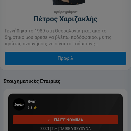
Αρθρογράφος:
Πέτρος Χαριζακλής
Γεννήθηκα το 1989 στη Θεσσαλονίκη και από το
δημοτικό μου άρεσε να βλέπω ποδόσφαιρο, με τις
πρώτες αναμνήσεις να είναι το Τσάμπιονς…
Προφίλ
Στοιχηματικές Εταιρίες
Bwin
9.8
ΠΑΙΞΕ ΝΟΜΙΜΑ
ΕΕΕΠ | 21+ | ΠΑΙΞΕ ΥΠΕΥΘΥΝΑ