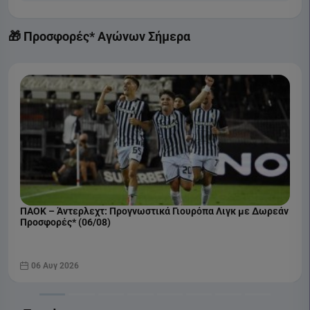
🎁 Προσφορές* Αγώνων Σήμερα
ΠΑΟΚ – Άντερλεχτ: Προγνωστικά Γιουρόπα Λιγκ με Δωρεάν
Προσφορές* (06/08)
06 Αυγ 2026