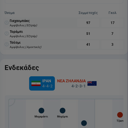
Όνομα
Συμμετοχές
Γκολ
Γιαχανμπάκς
97
17
Αμφίβολος
( Εξτρέμ)
Τοράμπι
51
7
Αμφίβολος
( Εξτρέμ)
Τσέσμι
41
3
Αμφίβολος
( Αμυντικός)
Ενδεκάδες
ΙΡΑΝ
ΝΕΑ ΖΗΛΑΝΔΙΑ
4-4-2
4-2-3-1
Μοχαμάντι
Μοχέμπι
Τζαστ