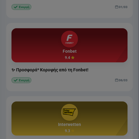
01/03
Ενεργή
Fonbet
9.4
✨ Προσφορά* Κορυφής από τη Fonbet!
06/03
Ενεργή
Interwetten
9.3