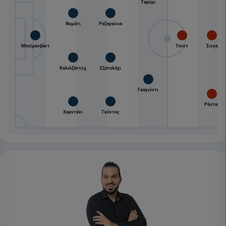
Ταρέμι
Νεμάτι
Ραζαγκίνια
Μπεϊρανβάντ
Γουντ
Σινγκ
Καλιλζάντεχ
Εζατολάχι
Γκαγιέντι
Ράνταλ
Χαρντάνι
Γκόντος