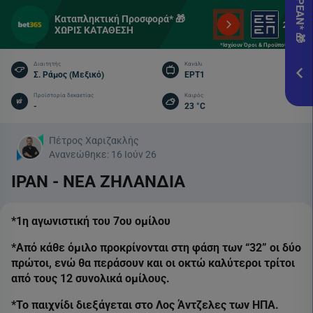
Pame
εδώ!
Καταπληκτική Προσφορά* 🎁
ΧΩΡΙΣ ΚΑΤΑΘΕΣΗ
*Ισχ
*Ισχύουν Όροι & Προϋποθέσεις
Προ
Διαιτητής
Κανάλι
Σ. Ράμος (Μεξικό)
ΕΡΤ1
ΕΓΓ
Προϊστορία δεκαετίας
Καιρός
-
23 °C
Πέτρος Χαριζακλής
Ανανεώθηκε:
16 Ιούν 26
ΙΡΑΝ - ΝΕΑ ΖΗΛΑΝΔΙΑ
*1η αγωνιστική του 7ου ομίλου
*Από κάθε όμιλο προκρίνονται στη φάση των “32” οι δύο
πρώτοι, ενώ θα περάσουν και οι οκτώ καλύτεροι τρίτοι
από τους 12 συνολικά ομίλους.
*Το παιχνίδι διεξάγεται στο Λος Άντζελες των ΗΠΑ.