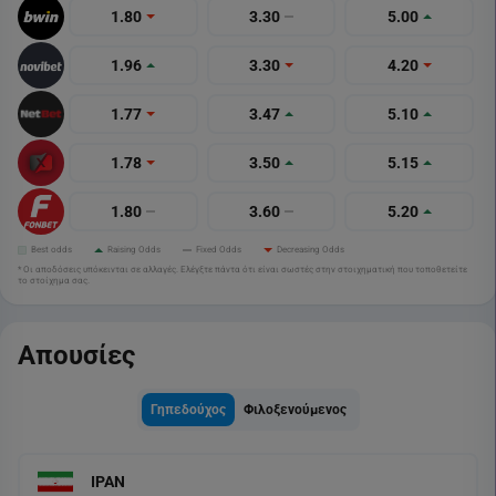
1.80
3.30
5.00
1.96
3.30
4.20
1.77
3.47
5.10
1.78
3.50
5.15
1.80
3.60
5.20
Best odds
Raising Odds
Fixed Odds
Decreasing Odds
* Οι αποδόσεις υπόκεινται σε αλλαγές. Ελέγξτε πάντα ότι είναι σωστές στην στοιχηματική που τοποθετείτε
το στοίχημα σας.
Απουσίες
Γηπεδούχος
Φιλοξενούμενος
ΙΡΑΝ