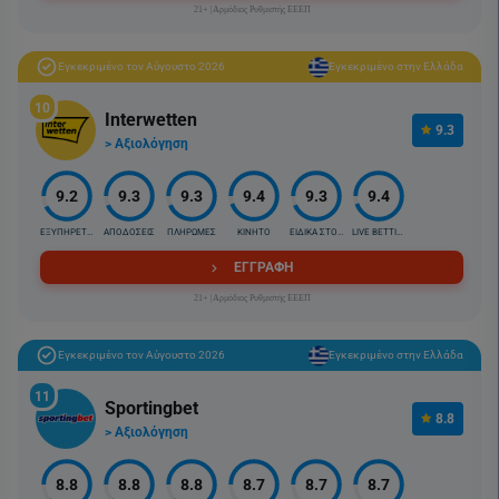
21+ |Αρμόδιος Ρυθμιστής ΕΕΕΠ
Εγκεκριμένο τον Αύγουστο 2026
Εγκεκριμένο στην Ελλάδα
10
Interwetten
9.3
> Αξιολόγηση
9.2
9.3
9.3
9.4
9.3
9.4
ΕΞΥΠΗΡΕΤΗΣΗ
ΑΠΟΔΟΣΕΙΣ
ΠΛΗΡΩΜΕΣ
ΚΙΝΗΤΟ
ΕΙΔΙΚΑ ΣΤΟΙΧ.
LIVE BETTING
ΕΓΓΡΑΦΗ
21+ |Αρμόδιος Ρυθμιστής ΕΕΕΠ
Εγκεκριμένο τον Αύγουστο 2026
Εγκεκριμένο στην Ελλάδα
11
Sportingbet
8.8
> Αξιολόγηση
8.8
8.8
8.8
8.7
8.7
8.7