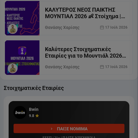
ΚΑΛΥΤΕΡΟΣ ΝΕΟΣ ΠΑΙΚΤΗΣ
ΜΟΥΝΤΙΑΛ 2026 👶 Στοίχημα |
Αποδόσεις | Προγνωστικά
Θανάσης Χαρίσης
17 Ιούλ 2026
Καλύτερες Στοιχηματικές
Εταιρίες για το Μουντιάλ 2026
🏆 Σε ποιά εταιρεία να γραφτώ
Θανάσης Χαρίσης
17 Ιούλ 2026
για στοίχημα στο Παγκόσμιο
Κύπελλο;
Στοιχηματικές Εταιρίες
Bwin
9.8
ΠΑΙΞΕ ΝΟΜΙΜΑ