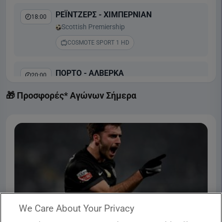
ΡΕΪΝΤΖΕΡΣ - ΧΙΜΠΕΡΝΙΑΝ
18:00
Scottish Premiership
COSMOTE SPORT 1 HD
ΠΟΡΤΟ - ΑΛΒΕΡΚΑ
20:00
Liga Portugal
🎁 Προσφορές* Αγώνων Σήμερα
COSMOTE SPORT 2 HD
ΜΠΕΝΦΙΚΑ - ΑΚΑΝΤΕΜΙΚΑ ΒΙΣΕΟΥ
22:30
Liga Portugal
COSMOTE SPORT 1 HD
We Care About Your Privacy
Προγνωστικά Στοίχημα: ΙΩΑΝΝΙΔΗΣ ΓΚΟΛ για ΤΑΜΕΙΟ 3.60