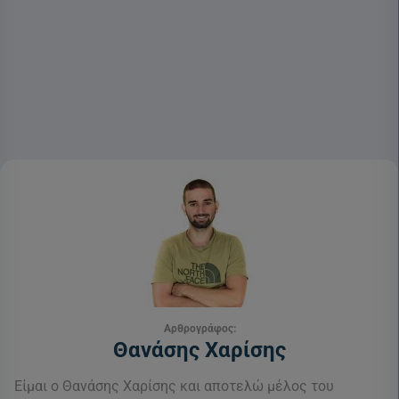
Αρθρογράφος:
Θανάσης Χαρίσης
Είμαι ο Θανάσης Χαρίσης και αποτελώ μέλος του