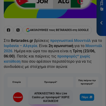
*Ισ
&
Προ
ΕΓΓ
ΑΚΟΛΟΥΘΗΣΕ τους BETARADES στη GOOGLE
Στο
Betarades.gr
βρίσκεις
προγνωστικά Μουντιάλ
για το
Ιορδανία – Αλγερία
. Είναι
2η αγωνιστική
για το
Μουντιάλ
2026
. Ημέρα και ώρα του αγώνα είναι η
Τρίτη (23/06,
06:00)
. Πατάς και παίρνεις τις
προσφορές* χωρίς
κατάθεση
που σου αρέσουν περισσότερο για να τις
συνδυάσεις με στοίχημα στον αγώνα:
Πώς παίρνω την
Εταιρία
Προσφορά*
προσφορά*
ΑΠΟΚΛΕΙΣΤΙΚΟ: Νέο Live
Casino με προσφορά* ΧΩΡΙΣ
Πάρε
🎁
ΚΑΤΑΘΕΣΗ!