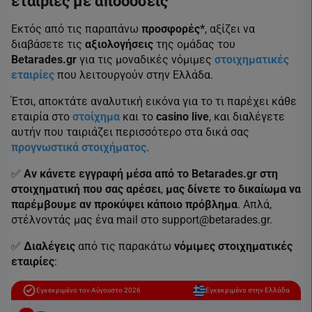
εταιρίες με αποδόσεις
Εκτός από τις παραπάνω
προσφορές*
, αξίζει να
διαβάσετε τις
αξιολογήσεις
της ομάδας του
Betarades.gr
για τις μοναδικές
νόμιμες
στοιχηματικές
εταιρίες
που λειτουργούν στην Ελλάδα.
Έτσι, αποκτάτε αναλυτική εικόνα για το τι παρέχει κάθε
εταιρία στο
στοίχημα
και το
casino live
, και διαλέγετε
αυτήν που ταιριάζει περισσότερο στα δικά σας
προγνωστικά στοιχήματος
.
✅
Αν κάνετε εγγραφή μέσα από το Betarades.gr στη
στοιχηματική που σας αρέσει
,
μας δίνετε το δικαίωμα να
παρέμβουμε αν προκύψει κάποιο πρόβλημα
. Απλά,
στέλνοντάς μας ένα mail στο support@betarades.gr.
✅
Διαλέγεις
από τις παρακάτω
νόμιμες στοιχηματικές
εταιρίες
:
Εγκεκριμένο τον Αύγουστο 2026
Εγκεκριμένο στην Ελλάδα