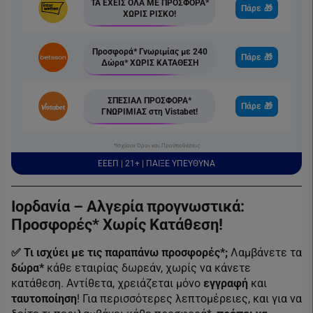
ΤΑ ΕΧΕΙΣ ΟΛΑ ΜΕ ΠΡΟΣΦΟΡΑ*
Πάρε
🎁
ΧΩΡΙΣ ΡΙΣΚΟ!
Προσφορά* Γνωριμίας με 240
Πάρε
🎁
Δώρα* ΧΩΡΙΣ ΚΑΤΑΘΕΣΗ
ΣΠΕΣΙΑΛ ΠΡΟΣΦΟΡΑ*
Πάρε
🎁
ΓΝΩΡΙΜΙΑΣ στη Vistabet!
*Ισχύουν Όροι και Προϋποθέσεις
ΕΕΕΠ | 21+ | ΠΑΙΞΕ ΥΠΕΥΘΥΝΑ
Ιορδανία – Αλγερία προγνωστικά:
Προσφορές* Χωρίς Κατάθεση!
✅ Τι ισχύει με τις παραπάνω προσφορές*;
Λαμβάνετε τα
δώρα*
κάθε εταιρίας δωρεάν, χωρίς να κάνετε
κατάθεση. Αντίθετα, χρειάζεται μόνο
εγγραφή
και
ταυτοποίηση
! Για περισσότερες λεπτομέρειες, και για να