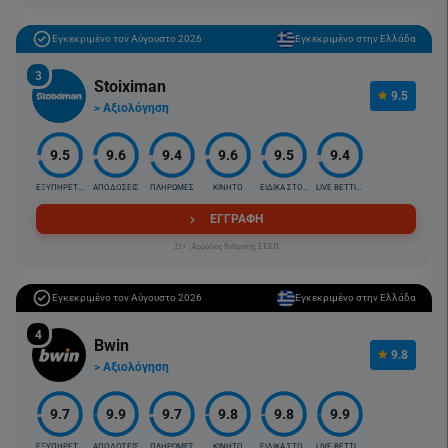
Εγκεκριμένο τον Αύγουστο 2026
Εγκεκριμένο στην Ελλάδα
3
Stoiximan
9.5
> Αξιολόγηση
9.5
9.6
9.4
9.6
9.5
9.4
ΕΞΥΠΗΡΕΤΗΣΗ
ΑΠΟΔΟΣΕΙΣ
ΠΛΗΡΩΜΕΣ
ΚΙΝΗΤΟ
ΕΙΔΙΚΑ ΣΤΟΙΧ.
LIVE BETTING
ΕΓΓΡΑΦΗ
21+ |Αρμόδιος Ρυθμιστής ΕΕΕΠ
Εγκεκριμένο τον Αύγουστο 2026
Εγκεκριμένο στην Ελλάδα
4
Bwin
9.8
> Αξιολόγηση
9.7
9.9
9.7
9.8
9.8
9.9
ΕΞΥΠΗΡΕΤΗΣΗ
ΑΠΟΔΟΣΕΙΣ
ΠΛΗΡΩΜΕΣ
ΚΙΝΗΤΟ
ΕΙΔΙΚΑ ΣΤΟΙΧ.
LIVE BETTING