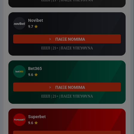
ΕΕΕΠ | 21+ | ΠΑΙΞΕ ΥΠΕΥΘΥΝΑ
Novibet
9.7
ΠΑΙΞΕ ΝΟΜΙΜΑ
ΕΕΕΠ | 21+ | ΠΑΙΞΕ ΥΠΕΥΘΥΝΑ
Bet365
9.6
ΠΑΙΞΕ ΝΟΜΙΜΑ
ΕΕΕΠ | 21+ | ΠΑΙΞΕ ΥΠΕΥΘΥΝΑ
Superbet
9.6