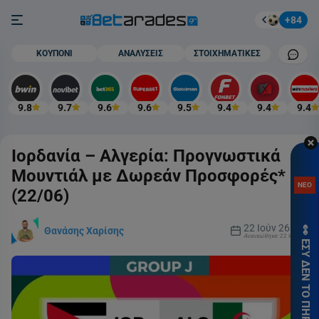
Στοίχημα
Burger button
+84
Mobile cham
ΚΟΥΠΟΝΙ
ΑΝΑΛΥΣΕΙΣ
ΣΤΟΙΧΗΜΑΤΙΚΕΣ
9.8
9.7
9.6
9.6
9.5
9.4
9.4
9.4
Ιορδανία – Αλγερία: Προγνωστικά
Μουντιάλ με Δωρεάν Προσφορές*
ΑΝ
ΝΕΟ
ΠΡ
(22/06)
ΓΝΩ
22 Ιούν 26
👀 ΕΣΥ ΔΕΝ ΤΟ ΠΗΡΕΣ; 🎁
Θανάσης Χαρίσης
ΧΩΡ
Ανανεώθηκε:
22 Ιούν 26
ΚΑ
στη
ΕΓ
εδώ