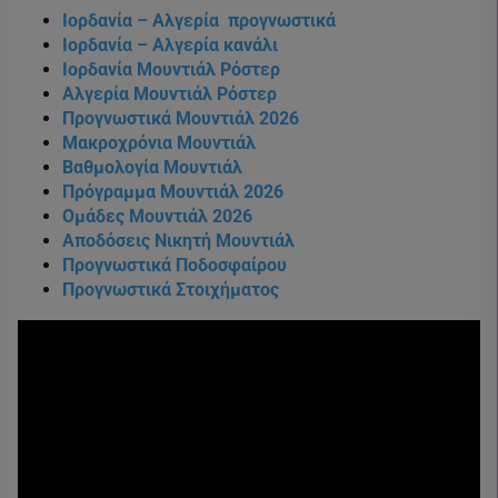
Ιορδανία – Αλγερία προγνωστικά
Ιορδανία – Αλγερία κανάλι
Ιορδανία Μουντιάλ Ρόστερ
Αλγερία Μουντιάλ Ρόστερ
Προγνωστικά Μουντιάλ 2026
Μακροχρόνια Μουντιάλ
Βαθμολογία Μουντιάλ
Πρόγραμμα Μουντιάλ 2026
Ομάδες Μουντιάλ 2026
Αποδόσεις Νικητή Μουντιάλ
Προγνωστικά Ποδοσφαίρου
Προγνωστικά Στοιχήματος