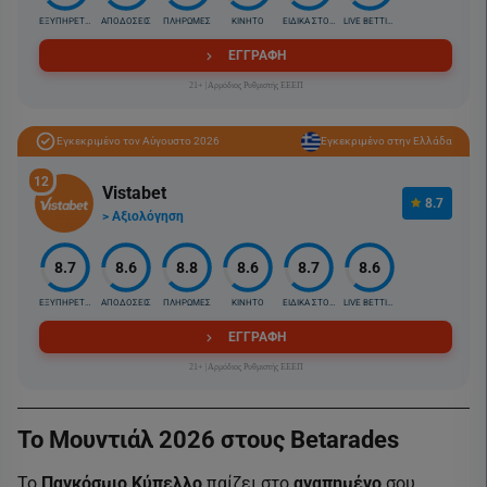
ΕΞΥΠΗΡΕΤΗΣΗ
ΑΠΟΔΟΣΕΙΣ
ΠΛΗΡΩΜΕΣ
ΚΙΝΗΤΟ
ΕΙΔΙΚΑ ΣΤΟΙΧ.
LIVE BETTING
ΕΓΓΡΑΦΗ
21+ |Αρμόδιος Ρυθμιστής ΕΕΕΠ
Εγκεκριμένο τον Αύγουστο 2026
Εγκεκριμένο στην Ελλάδα
12
Vistabet
8.7
> Αξιολόγηση
8.7
8.6
8.8
8.6
8.7
8.6
ΕΞΥΠΗΡΕΤΗΣΗ
ΑΠΟΔΟΣΕΙΣ
ΠΛΗΡΩΜΕΣ
ΚΙΝΗΤΟ
ΕΙΔΙΚΑ ΣΤΟΙΧ.
LIVE BETTING
ΕΓΓΡΑΦΗ
21+ |Αρμόδιος Ρυθμιστής ΕΕΕΠ
Το Μουντιάλ 2026 στους Betarades
Το
Παγκόσμιο Κύπελλο
παίζει στο
αγαπημένο
σου