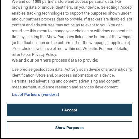
We and our
1008
partners store and access personal data, like
στη Superbet (08/08)
browsing data or unique identifiers, on your device. Selecting I Accept
enables tracking technologies to support the purposes shown under we
and our partners process data to provide. If trackers are disabled, some
08 Αυγ 2026
content and ads you see may not be as relevant to you. You can
resurface this menu to change your choices or withdraw consent at any
time by clicking the Show Purposes link on the bottom of the webpage
[or the floating icon on the bottom-left of the webpage, if applicable]
🔥 Trends
.Your choices will have effect within our Website. For more details,
refer to our Privacy Policy.
We and our partners process data to provide:
Use precise geolocation data. Actively scan device characteristics for
identification. Store and/or access information on a device.
Personalised advertising and content, advertising and content
measurement, audience research and services development.
List of Partners (vendors)
I Accept
Τι παίζουν σήμερα οι tipsters του Betarades.gr, στο
Show Purposes
SuperSocial της Superbet;