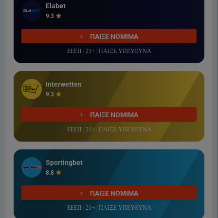
Elabet
9.3
ΠΑΙΞΕ ΝΟΜΙΜΑ
ΕΕΕΠ | 21+ | ΠΑΙΞΕ ΥΠΕΥΘΥΝΑ
Interwetten
9.3
ΠΑΙΞΕ ΝΟΜΙΜΑ
ΕΕΕΠ | 21+ | ΠΑΙΞΕ ΥΠΕΥΘΥΝΑ
Sportingbet
8.8
ΠΑΙΞΕ ΝΟΜΙΜΑ
ΕΕΕΠ | 21+ | ΠΑΙΞΕ ΥΠΕΥΘΥΝΑ