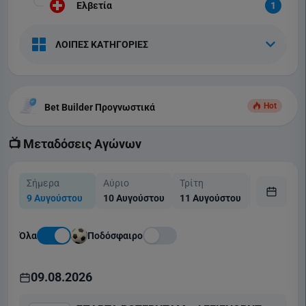
Ελβετία
1
ΛΟΙΠΕΣ ΚΑΤΗΓΟΡΙΕΣ
Hot
Bet Builder Προγνωστικά
📺 Μεταδόσεις Αγώνων
Σήμερα
Αύριο
Τρίτη
Τετάρτη
9 Αυγούστου
10 Αυγούστου
11 Αυγούστου
12 Αυγούσ
Όλα
Ποδόσφαιρο
09.08.2026