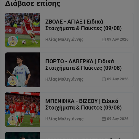
Διάβασε επίσης
ΖΒΟΛΕ - ΑΓΙΑΞ | Ειδικά
Στοιχήματα & Παίκτες (09/08)
Ηλίας Μαλιγιάννης
09 Αυγ 2026
ΠΟΡΤΟ - ΑΛΒΕΡΚΑ | Ειδικά
Στοιχήματα & Παίκτες (09/08)
Ηλίας Μαλιγιάννης
09 Αυγ 2026
ΜΠΕΝΦΙΚΑ - ΒΙΖΕΟΥ | Ειδικά
Στοιχήματα & Παίκτες (09/08)
Ηλίας Μαλιγιάννης
09 Αυγ 2026