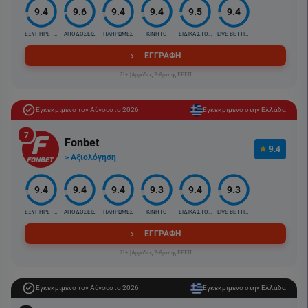
9.4
9.6
9.4
9.4
9.5
9.4
ΕΞΥΠΗΡΕΤΗΣΗ
ΑΠΟΔΟΣΕΙΣ
ΠΛΗΡΩΜΕΣ
ΚΙΝΗΤΟ
ΕΙΔΙΚΑ ΣΤΟΙΧ.
LIVE BETTING
ΕΓΓΡΑΦΗ
21+ |Αρμόδιος Ρυθμιστής ΕΕΕΠ
Εγκεκριμένο τον Αύγουστο 2026
Εγκεκριμένο στην Ελλάδα
7
Fonbet
9.4
> Αξιολόγηση
9.4
9.4
9.4
9.3
9.4
9.3
ΕΞΥΠΗΡΕΤΗΣΗ
ΑΠΟΔΟΣΕΙΣ
ΠΛΗΡΩΜΕΣ
ΚΙΝΗΤΟ
ΕΙΔΙΚΑ ΣΤΟΙΧ.
LIVE BETTING
ΕΓΓΡΑΦΗ
21+ |Αρμόδιος Ρυθμιστής ΕΕΕΠ
Εγκεκριμένο τον Αύγουστο 2026
Εγκεκριμένο στην Ελλάδα