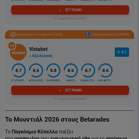
ΕΞΥΠΗΡΕΤΗΣΗ
ΑΠΟΔΟΣΕΙΣ
ΠΛΗΡΩΜΕΣ
ΚΙΝΗΤΟ
ΕΙΔΙΚΑ ΣΤΟΙΧ.
LIVE BETTING
ΕΓΓΡΑΦΗ
21+ |Αρμόδιος Ρυθμιστής ΕΕΕΠ
Εγκεκριμένο τον Αύγουστο 2026
Εγκεκριμένο στην Ελλάδα
12
Vistabet
8.7
> Αξιολόγηση
8.7
8.6
8.8
8.6
8.7
8.6
ΕΞΥΠΗΡΕΤΗΣΗ
ΑΠΟΔΟΣΕΙΣ
ΠΛΗΡΩΜΕΣ
ΚΙΝΗΤΟ
ΕΙΔΙΚΑ ΣΤΟΙΧ.
LIVE BETTING
ΕΓΓΡΑΦΗ
21+ |Αρμόδιος Ρυθμιστής ΕΕΕΠ
Το Μουντιάλ 2026 στους Betarades
Το
Παγκόσμιο Κύπελλο
παίζει
στο
αγαπημένο
σου
ενημερωτικό site
για το
στοίχημα
,