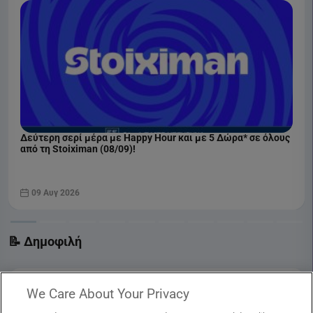
Δεύτερη σερί μέρα με Happy Hour και με 5 Δώρα* σε όλους
από τη Stoiximan (08/09)!
09 Αυγ 2026
📝 Δημοφιλή
We Care About Your Privacy