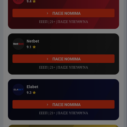
9.4
ΠΑΙΞΕ ΝΟΜΙΜΑ
ΕΕΕΠ | 21+ | ΠΑΙΞΕ ΥΠΕΥΘΥΝΑ
Netbet
9.1
ΠΑΙΞΕ ΝΟΜΙΜΑ
ΕΕΕΠ | 21+ | ΠΑΙΞΕ ΥΠΕΥΘΥΝΑ
Elabet
9.3
ΠΑΙΞΕ ΝΟΜΙΜΑ
ΕΕΕΠ | 21+ | ΠΑΙΞΕ ΥΠΕΥΘΥΝΑ