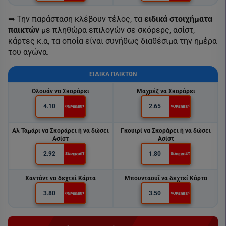
➡ Την παράσταση κλέβουν τέλος, τα
ειδικά στοιχήματα
παικτών
με πληθώρα επιλογών σε σκόρερς, ασίστ,
κάρτες κ.α, τα οποία είναι συνήθως διαθέσιμα την ημέρα
του αγώνα.
ΕΙΔΙΚΑ ΠΑΙΚΤΩΝ
Ολουάν να Σκοράρει
Μαχρέζ να Σκοράρει
4.10
2.65
Αλ Ταμάρι να Σκοράρει ή να δώσει
Γκουιρί να Σκοράρει ή να δώσει
Ασίστ
Ασίστ
2.92
1.80
Χαντάντ να δεχτεί Κάρτα
Μπουνταουΐ να δεχτεί Κάρτα
3.80
3.50