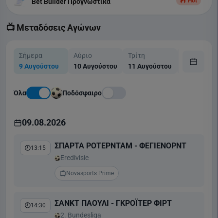
Hot
Bet Builder Προγνωστικά
📺 Μεταδόσεις Αγώνων
Σήμερα
Αύριο
Τρίτη
Τετάρτη
9 Αυγούστου
10 Αυγούστου
11 Αυγούστου
12 Αυγούσ
Όλα
Ποδόσφαιρο
09.08.2026
ΣΠΑΡΤΑ ΡΟΤΕΡΝΤΑΜ - ΦΕΓΙΕΝΟΡΝΤ
13:15
Eredivisie
Novasports Prime
ΣΑΝΚΤ ΠΑΟΥΛΙ - ΓΚΡΟΪΤΕΡ ΦΙΡΤ
14:30
2. Bundesliga