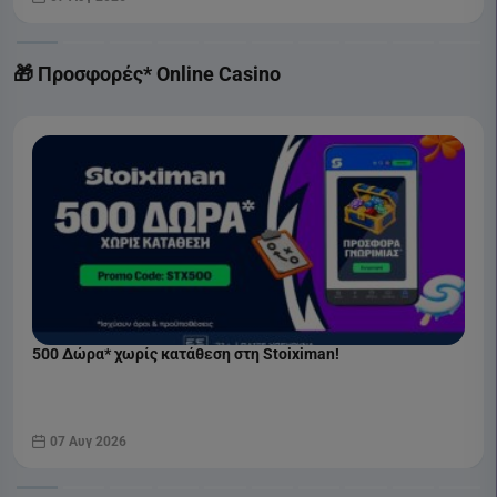
🎁 Προσφορές* Online Casino
500 Δώρα* χωρίς κατάθεση στη Stoiximan!
07 Αυγ 2026