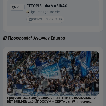
ΕΣΤΟΡΙΛ - ΦΑΜΑΛΙΚΑΟ
22:15
Liga Portugal Betclic
COSMOTE SPORT 2 HD
🎁 Προσφορές* Αγώνων Σήμερα
Προγνωστικά Στοιχήματος: ΑΓΓΙΖΕΙ ΠΕΝΤΑΠΛΑΣΙΑΣΜΟ το
BET BUILDER από ΜΠΟΧΟΥΜ – ΧΕΡΤΑ στη Winmasters
(07/08)