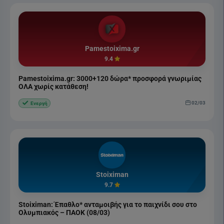
Pamestoixima.gr
9.4
Pamestoixima.gr: 3000+120 δώρα* προσφορά γνωριμίας
ΟΛΑ χωρίς κατάθεση!
02/03
Ενεργή
Stoiximan
9.7
Stoiximan: Έπαθλο* ανταμοιβής για το παιχνίδι σου στο
Ολυμπιακός – ΠΑΟΚ (08/03)