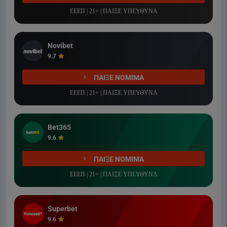
ΕΕΕΠ | 21+ | ΠΑΙΞΕ ΥΠΕΥΘΥΝΑ
Novibet
9.7
ΠΑΙΞΕ ΝΟΜΙΜΑ
ΕΕΕΠ | 21+ | ΠΑΙΞΕ ΥΠΕΥΘΥΝΑ
Bet365
9.6
ΠΑΙΞΕ ΝΟΜΙΜΑ
ΕΕΕΠ | 21+ | ΠΑΙΞΕ ΥΠΕΥΘΥΝΑ
Superbet
9.6