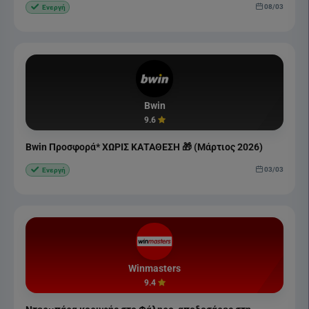
08/03
Ενεργή
Bwin
9.6
Bwin Προσφορά* ΧΩΡΙΣ ΚΑΤΑΘΕΣΗ 🎁 (Μάρτιος 2026)
03/03
Ενεργή
Winmasters
9.4