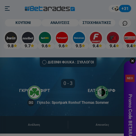
Στοίχημα
Burger button
+31
Mobile cham
ΚΟΥΠΟΝΙ
ΑΝΑΛΥΣΕΙΣ
ΣΤΟΙΧΗΜΑΤΙΚΕΣ
9.8
9.7
9.6
9.6
9.5
9.4
9.4
9.4
ΔΙΕΘΝΗ ΦΙΛΙΚΑ : ΣΥΛΛΟΓΟΙ
Απο
Πρ
ΧΩ
ΝΕΟ
0 - 3
ΚΑ
ΓΚΡΟΙΤΕΡ ΦΙΡΤ
ΕΛΤΕΣΝΤΟΡΦ
Βάζ
Promo Code BETARADES 🎁
Co
Γήπεδο: Sportpark Ronhof Thomas Sommer
BE
Εγγ
Ανάλυση
Απουσίες
στη
ΜΟ