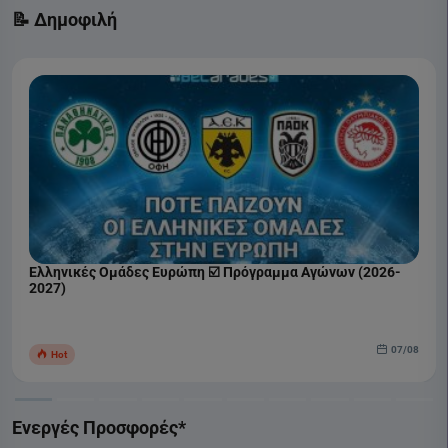
📝 Δημοφιλή
Ελληνικές Ομάδες Ευρώπη ☑️ Πρόγραμμα Αγώνων (2026-
2027)
07/08
Hot
Ενεργές Προσφορές*