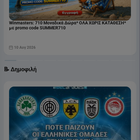
Winmasters: 710 Μοναδικά Δώρα* ΟΛΑ ΧΩΡΙΣ ΚΑΤΑΘΕΣΗ*
με promo code SUMMER710
10 Αυγ 2026
📝 Δημοφιλή