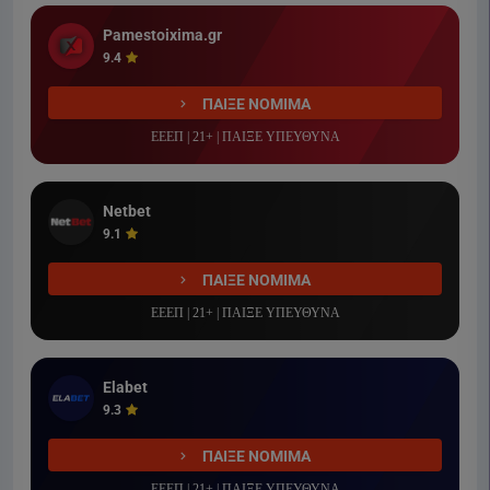
Pamestoixima.gr
9.4
ΠΑΙΞΕ ΝΟΜΙΜΑ
ΕΕΕΠ | 21+ | ΠΑΙΞΕ ΥΠΕΥΘΥΝΑ
Netbet
9.1
ΠΑΙΞΕ ΝΟΜΙΜΑ
ΕΕΕΠ | 21+ | ΠΑΙΞΕ ΥΠΕΥΘΥΝΑ
Elabet
9.3
ΠΑΙΞΕ ΝΟΜΙΜΑ
ΕΕΕΠ | 21+ | ΠΑΙΞΕ ΥΠΕΥΘΥΝΑ