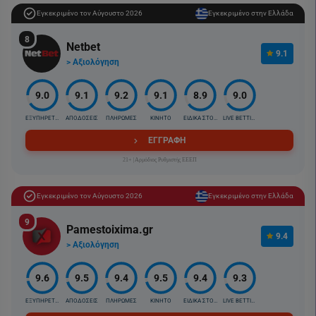
Εγκεκριμένο τον Αύγουστο 2026
Εγκεκριμένο στην Ελλάδα
8
Netbet
9.1
> Αξιολόγηση
9.0
9.1
9.2
9.1
8.9
9.0
ΕΞΥΠΗΡΕΤΗΣΗ
ΑΠΟΔΟΣΕΙΣ
ΠΛΗΡΩΜΕΣ
ΚΙΝΗΤΟ
ΕΙΔΙΚΑ ΣΤΟΙΧ.
LIVE BETTING
ΕΓΓΡΑΦΗ
21+ |Αρμόδιος Ρυθμιστής ΕΕΕΠ
Εγκεκριμένο τον Αύγουστο 2026
Εγκεκριμένο στην Ελλάδα
9
Pamestoixima.gr
9.4
> Αξιολόγηση
9.6
9.5
9.4
9.5
9.4
9.3
ΕΞΥΠΗΡΕΤΗΣΗ
ΑΠΟΔΟΣΕΙΣ
ΠΛΗΡΩΜΕΣ
ΚΙΝΗΤΟ
ΕΙΔΙΚΑ ΣΤΟΙΧ.
LIVE BETTING