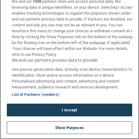
We and our
1008
partners store and access personal data, like
browsing data or unique identifiers, on your device. Selecting I Accept
enables tracking technologies to support the purposes shown under we
and our partners process data to provide. If trackers are disabled, some
content and ads you see may not be as relevant to you. You can
resurface this menu to change your choices or withdraw consent at any
Stoiximan
time by clicking the Show Purposes link on the bottom of the webpage
9.7
[or the floating icon on the bottom-left of the webpage, if applicable]
.Your choices will have effect within our Website. For more details,
Stoiximan: Έπαθλο* ανταμοιβής για το παιχνίδι σου στο
refer to our Privacy Policy.
Ολυμπιακός – ΠΑΟΚ (08/03)
We and our partners process data to provide:
08/03
Ενεργή
Use precise geolocation data. Actively scan device characteristics for
identification. Store and/or access information on a device.
Personalised advertising and content, advertising and content
measurement, audience research and services development.
List of Partners (vendors)
I Accept
Bwin
9.6
ΑΝΕΠΑΝΑΛΗΠΤΗ ΠΡΟΣΦΟΡΑ*
Show Purposes
Bwin Προσφορά* ΧΩΡΙΣ ΚΑΤΑΘΕΣΗ 🎁 (Μάρτιος 2026)
ΚΑΛΩΣΟΡΙΣΜΑΤΟΣ
*Ισχύουν Όροι & Προϋποθέσεις