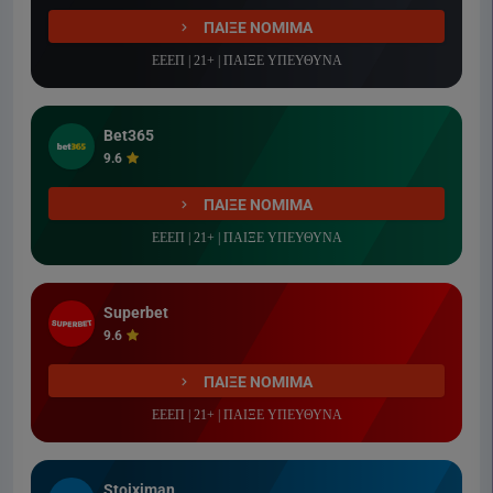
ΠΑΙΞΕ ΝΟΜΙΜΑ
ΕΕΕΠ | 21+ | ΠΑΙΞΕ ΥΠΕΥΘΥΝΑ
Bet365
9.6
ΠΑΙΞΕ ΝΟΜΙΜΑ
ΕΕΕΠ | 21+ | ΠΑΙΞΕ ΥΠΕΥΘΥΝΑ
Superbet
9.6
ΠΑΙΞΕ ΝΟΜΙΜΑ
ΕΕΕΠ | 21+ | ΠΑΙΞΕ ΥΠΕΥΘΥΝΑ
Stoiximan