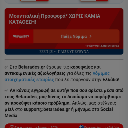
Μουντιαλική Προσφορά* ΧΩΡΙΣ ΚΑΜΙΑ
ΚΑΤΑΘΕΣΗ!
Παίξε Νόμιμα
*Ισχύουν Όροι & Προϋποθέσεις
ΕΕΕΠ | 21+ | ΠΑΙΞΕ ΥΠΕΥΘΥΝΑ
✅ Στο
Betarades.gr
έχουμε τις
κορυφαίες
και
αντικειμενικές αξιολογήσεις
για όλες τις
νόμιμες
στοιχηματικές εταιρίες
που λειτουργούν στην
Ελλάδα
!
✅
Αν κάνεις εγγραφή σε αυτήν που σου αρέσει μέσα από
τους Betarades, μας δίνεις το δικαίωμα να παρέμβουμε
αν προκύψει κάποιο πρόβλημα.
Απλώς, μας στέλνεις
μέιλ
στο
support@betarades.gr
ή
μήνυμα
στα
Social
Media
.
Εγκεκριμένο τον Αύγουστο 2026
Εγκεκριμένο στην Ελλάδα