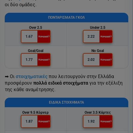
οι δύο ομάδες.
ΠΟΝΤΑΡΙΣΜΑΤΑ ΓΚΟΛ
Over 2.5
Under 2.5
1.67
2.22
Goal/Goal
No Goal
1.77
2.02
➡ Οι
στοιχηματικές
που λειτουργούν στην Ελλάδα
προσφέρουν
πολλά ειδικά στοιχήματα
για την εξέλιξη
της κάθε αναμέτρησης.
ΕΙΔΙΚΑ ΣΤΟΙΧΗΜΑΤΑ
Over 9.5 Κόρνερ
Over 3.5 Κάρτες
1.87
1.92