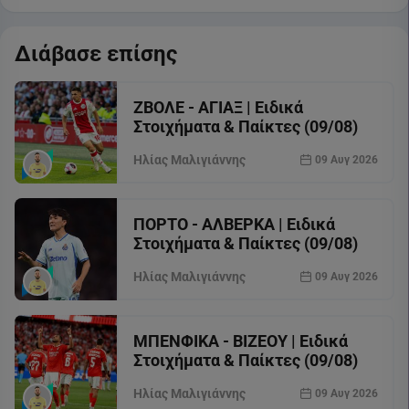
Διάβασε επίσης
ΖΒΟΛΕ - ΑΓΙΑΞ | Ειδικά
Στοιχήματα & Παίκτες (09/08)
Ηλίας Μαλιγιάννης
09 Αυγ 2026
ΠΟΡΤΟ - ΑΛΒΕΡΚΑ | Ειδικά
Στοιχήματα & Παίκτες (09/08)
Ηλίας Μαλιγιάννης
09 Αυγ 2026
ΜΠΕΝΦΙΚΑ - ΒΙΖΕΟΥ | Ειδικά
Στοιχήματα & Παίκτες (09/08)
Ηλίας Μαλιγιάννης
09 Αυγ 2026