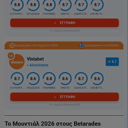
8.8
8.8
8.8
8.7
8.7
8.7
ΕΞΥΠΗΡΕΤΗΣΗ
ΑΠΟΔΟΣΕΙΣ
ΠΛΗΡΩΜΕΣ
ΚΙΝΗΤΟ
ΕΙΔΙΚΑ ΣΤΟΙΧ.
LIVE BETTING
ΕΓΓΡΑΦΗ
21+ |Αρμόδιος Ρυθμιστής ΕΕΕΠ
Εγκεκριμένο τον Αύγουστο 2026
Εγκεκριμένο στην Ελλάδα
12
Vistabet
8.7
> Αξιολόγηση
8.7
8.6
8.8
8.6
8.7
8.6
ΕΞΥΠΗΡΕΤΗΣΗ
ΑΠΟΔΟΣΕΙΣ
ΠΛΗΡΩΜΕΣ
ΚΙΝΗΤΟ
ΕΙΔΙΚΑ ΣΤΟΙΧ.
LIVE BETTING
ΕΓΓΡΑΦΗ
21+ |Αρμόδιος Ρυθμιστής ΕΕΕΠ
Το Μουντιάλ 2026 στους Betarades