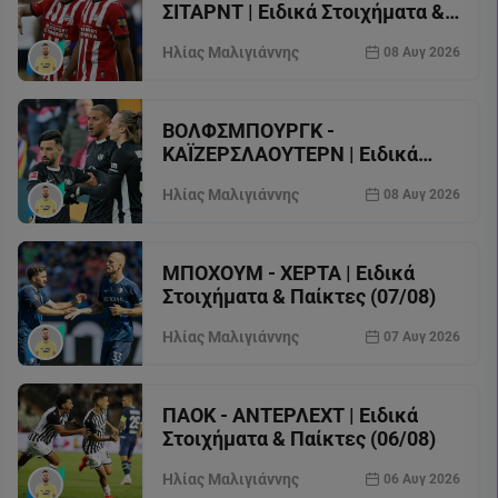
ΣΙΤΑΡΝΤ | Ειδικά Στοιχήματα &
Παίκτες (08/08)
Ηλίας Μαλιγιάννης
08 Αυγ 2026
ΒΟΛΦΣΜΠΟΥΡΓΚ -
ΚΑΪΖΕΡΣΛΑΟΥΤΕΡΝ | Ειδικά
Στοιχήματα & Παίκτες (08/08)
Ηλίας Μαλιγιάννης
08 Αυγ 2026
ΜΠΟΧΟΥΜ - ΧΕΡΤΑ | Ειδικά
Στοιχήματα & Παίκτες (07/08)
Ηλίας Μαλιγιάννης
07 Αυγ 2026
ΠΑΟΚ - ΑΝΤΕΡΛΕΧΤ | Ειδικά
Στοιχήματα & Παίκτες (06/08)
Ηλίας Μαλιγιάννης
06 Αυγ 2026