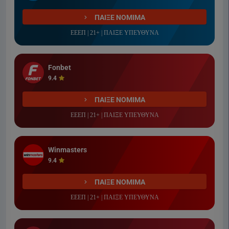
ΠΑΙΞΕ ΝΟΜΙΜΑ
ΕΕΕΠ | 21+ | ΠΑΙΞΕ ΥΠΕΥΘΥΝΑ
Fonbet
9.4
ΠΑΙΞΕ ΝΟΜΙΜΑ
ΕΕΕΠ | 21+ | ΠΑΙΞΕ ΥΠΕΥΘΥΝΑ
Winmasters
9.4
ΠΑΙΞΕ ΝΟΜΙΜΑ
ΕΕΕΠ | 21+ | ΠΑΙΞΕ ΥΠΕΥΘΥΝΑ