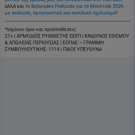
αλλά και
τα Betarades Podcasts για το Μουντιάλ 2026
με ανάλυση, προγνωστικά και συνολικό σχολιασμό
!
*Ισχύουν όροι και προϋποθέσεις
21+ | ΑΡΜΟΔΙΟΣ ΡΥΘΜΙΣΤΗΣ ΕΕΕΠ | ΚΙΝΔΥΝΟΣ ΕΘΙΣΜΟΥ
& ΑΠΩΛΕΙΑΣ ΠΕΡΙΟΥΣΙΑΣ | ΕΟΠΑΕ – ΓΡΑΜΜΗ
ΣΥΜΒΟΥΛΕΥΤΙΚΗΣ: 1114 | ΠΑΙΞΕ ΥΠΕΥΘΥΝΑ