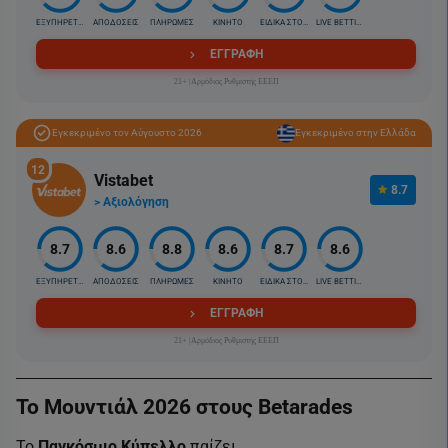
ΕΞΥΠΗΡΕΤΗΣΗ
ΑΠΟΔΟΣΕΙΣ
ΠΛΗΡΩΜΕΣ
ΚΙΝΗΤΟ
ΕΙΔΙΚΑ ΣΤΟΙΧ.
LIVE BETTING
ΕΓΓΡΑΦΗ
21+ |Αρμόδιος Ρυθμιστής ΕΕΕΠ
Εγκεκριμένο τον Αύγουστο 2026
Εγκεκριμένο στην Ελλάδα
12
Vistabet
8.7
> Αξιολόγηση
8.7
8.6
8.8
8.6
8.7
8.6
ΕΞΥΠΗΡΕΤΗΣΗ
ΑΠΟΔΟΣΕΙΣ
ΠΛΗΡΩΜΕΣ
ΚΙΝΗΤΟ
ΕΙΔΙΚΑ ΣΤΟΙΧ.
LIVE BETTING
ΕΓΓΡΑΦΗ
21+ |Αρμόδιος Ρυθμιστής ΕΕΕΠ
Το Μουντιάλ 2026 στους Betarades
Το
Παγκόσμιο Κύπελλο
παίζει