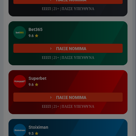
ΕΕΕΠ | 21+ | ΠΑΙΞΕ ΥΠΕΥΘΥΝΑ
Bet365
9.6
ΠΑΙΞΕ ΝΟΜΙΜΑ
ΕΕΕΠ | 21+ | ΠΑΙΞΕ ΥΠΕΥΘΥΝΑ
Superbet
9.6
ΠΑΙΞΕ ΝΟΜΙΜΑ
ΕΕΕΠ | 21+ | ΠΑΙΞΕ ΥΠΕΥΘΥΝΑ
Stoiximan
9.5