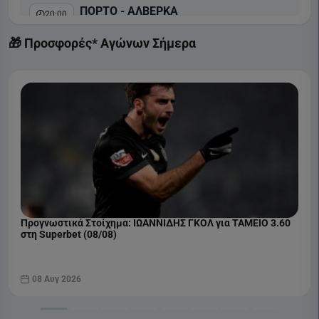
ΠΟΡΤΟ - ΑΛΒΕΡΚΑ
20:00
Liga Portugal
🎁 Προσφορές* Αγώνων Σήμερα
COSMOTE SPORT 2 HD
ΜΠΕΝΦΙΚΑ - ΑΚΑΝΤΕΜΙΚΑ ΒΙΣΕΟΥ
22:30
Liga Portugal
COSMOTE SPORT 1 HD
Προγνωστικά Στοίχημα: ΙΩΑΝΝΙΔΗΣ ΓΚΟΛ για ΤΑΜΕΙΟ 3.60
στη Superbet (08/08)
08 Αυγ 2026