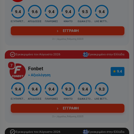
9.4
9.6
9.4
9.4
9.5
9.4
ΕΞΥΠΗΡΕΤΗΣΗ
ΑΠΟΔΟΣΕΙΣ
ΠΛΗΡΩΜΕΣ
ΚΙΝΗΤΟ
ΕΙΔΙΚΑ ΣΤΟΙΧ.
LIVE BETTING
ΕΓΓΡΑΦΗ
21+ |Αρμόδιος Ρυθμιστής ΕΕΕΠ
Εγκεκριμένο τον Αύγουστο 2026
Εγκεκριμένο στην Ελλάδα
7
Fonbet
9.4
> Αξιολόγηση
9.4
9.4
9.4
9.3
9.4
9.3
ΕΞΥΠΗΡΕΤΗΣΗ
ΑΠΟΔΟΣΕΙΣ
ΠΛΗΡΩΜΕΣ
ΚΙΝΗΤΟ
ΕΙΔΙΚΑ ΣΤΟΙΧ.
LIVE BETTING
ΕΓΓΡΑΦΗ
21+ |Αρμόδιος Ρυθμιστής ΕΕΕΠ
Εγκεκριμένο τον Αύγουστο 2026
Εγκεκριμένο στην Ελλάδα