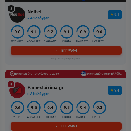
8
Netbet
9.1
> Αξιολόγηση
9.0
9.1
9.2
9.1
8.9
9.0
ΕΞΥΠΗΡΕΤΗΣΗ
ΑΠΟΔΟΣΕΙΣ
ΠΛΗΡΩΜΕΣ
ΚΙΝΗΤΟ
ΕΙΔΙΚΑ ΣΤΟΙΧ.
LIVE BETTING
ΕΓΓΡΑΦΗ
21+ |Αρμόδιος Ρυθμιστής ΕΕΕΠ
Εγκεκριμένο τον Αύγουστο 2026
Εγκεκριμένο στην Ελλάδα
9
Pamestoixima.gr
9.4
> Αξιολόγηση
9.6
9.5
9.4
9.5
9.4
9.3
ΕΞΥΠΗΡΕΤΗΣΗ
ΑΠΟΔΟΣΕΙΣ
ΠΛΗΡΩΜΕΣ
ΚΙΝΗΤΟ
ΕΙΔΙΚΑ ΣΤΟΙΧ.
LIVE BETTING
ΕΓΓΡΑΦΗ