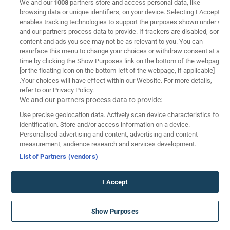
We and our
1008
partners store and access personal data, like
browsing data or unique identifiers, on your device. Selecting I Accept
enables tracking technologies to support the purposes shown under we
and our partners process data to provide. If trackers are disabled, some
content and ads you see may not be as relevant to you. You can
resurface this menu to change your choices or withdraw consent at any
time by clicking the Show Purposes link on the bottom of the webpage
[or the floating icon on the bottom-left of the webpage, if applicable]
.Your choices will have effect within our Website. For more details,
Ελληνικές Ομάδες Ευρώπη ☑️ Πρόγραμμα Αγώνων (2026-
refer to our Privacy Policy.
2027)
We and our partners process data to provide:
Use precise geolocation data. Actively scan device characteristics for
identification. Store and/or access information on a device.
08/08
Hot
Personalised advertising and content, advertising and content
measurement, audience research and services development.
List of Partners (vendors)
Ενεργές Προσφορές*
I Accept
SUMMERAKI2026 ΠΡΟΣΦΟΡΑ* ☀️
Show Purposes
ΧΩΡΙΣ ΚΑΤΑΘΕΣΗ
Pamestoixima.gr
*Ισχύουν Όροι & Προϋποθέσεις