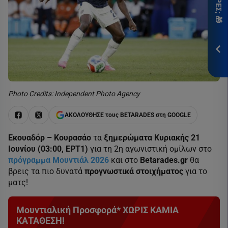
*Ισ
&
Προ
ΕΓΓ
Photo Credits: Independent Photo Agency
ΑΚΟΛΟΥΘΗΣΕ τους BETARADES στη GOOGLE
Εκουαδόρ – Κουρασάο
τα
ξημερώματα Κυριακής 21
Ιουνίου
(03:00, ΕΡΤ1)
για τη 2η αγωνιστική ομίλων στο
πρόγραμμα Μουντιάλ 2026
και στο
Betarades.gr
θα
βρεις τα πιο δυνατά
προγνωστικά στοιχήματος
για το
ματς!
Μουντιαλική Προσφορά* ΧΩΡΙΣ ΚΑΜΙΑ
ΚΑΤΑΘΕΣΗ!