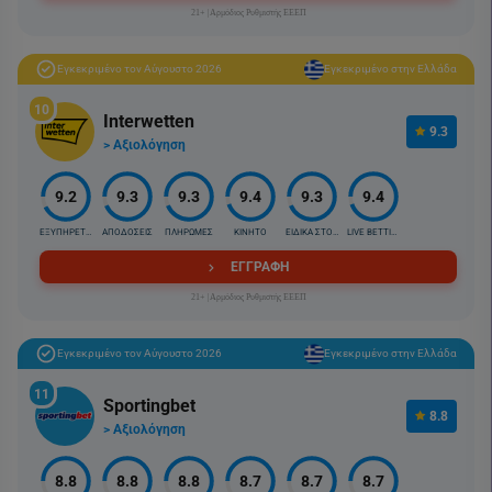
21+ |Αρμόδιος Ρυθμιστής ΕΕΕΠ
Εγκεκριμένο τον Αύγουστο 2026
Εγκεκριμένο στην Ελλάδα
10
Interwetten
9.3
> Αξιολόγηση
9.2
9.3
9.3
9.4
9.3
9.4
ΕΞΥΠΗΡΕΤΗΣΗ
ΑΠΟΔΟΣΕΙΣ
ΠΛΗΡΩΜΕΣ
ΚΙΝΗΤΟ
ΕΙΔΙΚΑ ΣΤΟΙΧ.
LIVE BETTING
ΕΓΓΡΑΦΗ
21+ |Αρμόδιος Ρυθμιστής ΕΕΕΠ
Εγκεκριμένο τον Αύγουστο 2026
Εγκεκριμένο στην Ελλάδα
11
Sportingbet
8.8
> Αξιολόγηση
8.8
8.8
8.8
8.7
8.7
8.7