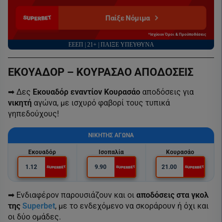
Παίξε Νόμιμα
*Ισχύουν Όροι & Προϋποθέσεις
ΕΕΕΠ | 21+ | ΠΑΙΞΕ ΥΠΕΥΘΥΝΑ
ΕΚΟΥΑΔΟΡ – ΚΟΥΡΑΣΑΟ ΑΠΟΔΟΣΕΙΣ
➡ Δες
Εκουαδόρ εναντίον Κουρασάο
αποδόσεις για
νικητή
αγώνα, με ισχυρό φαβορί τους τυπικά
γηπεδούχους!
ΝΙΚΗΤΗΣ ΑΓΩΝΑ
Εκουαδόρ
Ισοπαλία
Κουρασάο
1.12
9.90
21.00
➡ Ενδιαφέρον παρουσιάζουν και οι
αποδόσεις στα γκολ
της
Superbet
, με το ενδεχόμενο να σκοράρουν ή όχι και
οι δύο ομάδες.