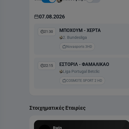
07.08.2026
ΜΠΟΧΟΥΜ - ΧΕΡΤΑ
21:30
2. Bundesliga
Novasports 3HD
ΕΣΤΟΡΙΛ - ΦΑΜΑΛΙΚΑΟ
22:15
Liga Portugal Betclic
COSMOTE SPORT 2 HD
Στοιχηματικές Εταιρίες
Bwin