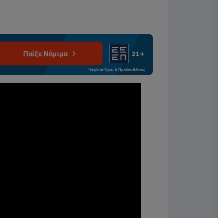
Παίξε Νόμιμα
*Ισχύουν Όροι & Προϋποθέσεις