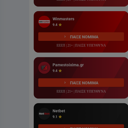
Winmasters
9.4
ΠΑΙΞΕ ΝΟΜΙΜΑ
ΕΕΕΠ | 21+ | ΠΑΙΞΕ ΥΠΕΥΘΥΝΑ
Pamestoixima.gr
9.4
ΠΑΙΞΕ ΝΟΜΙΜΑ
ΕΕΕΠ | 21+ | ΠΑΙΞΕ ΥΠΕΥΘΥΝΑ
Netbet
9.1