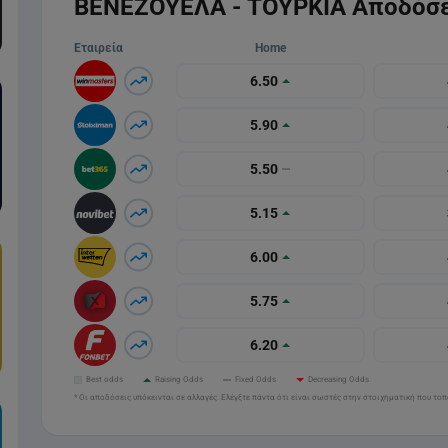
ΒΕΝΕΖΟΥΕΛΑ - ΤΟΥΡΚΙΑ Αποδόσε
Εταιρεία
Home
6.50
5.90
5.50
5.15
6.00
5.75
6.20
Best odds
Raising Odds
Fixed Odds
Decreasing Odds
* Οι αποδόσεις υπόκεινται σε αλλαγές. Ελέγξτε πάντα ότι είναι σωστές στην στοιχηματική που τοπ