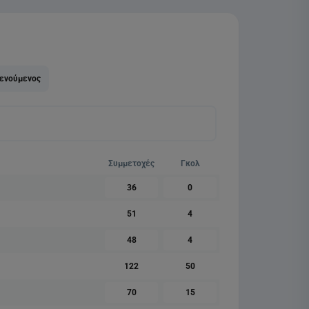
ενούμενος
Συμμετοχές
Γκολ
36
0
51
4
48
4
122
50
70
15