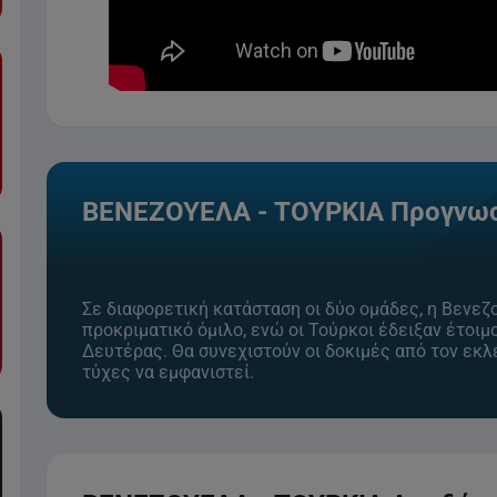
ΒΕΝΕΖΟΥΕΛΑ - ΤΟΥΡΚΙΑ Προγνω
Σε διαφορετική κατάσταση οι δύο ομάδες, η Βενεζ
προκριματικό όμιλο, ενώ οι Τούρκοι έδειξαν έτοιμο
Δευτέρας. Θα συνεχιστούν οι δοκιμές από τον εκλ
τύχες να εμφανιστεί.