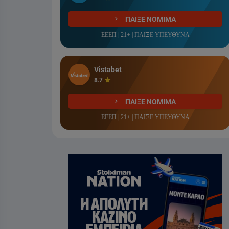
ΠΑΙΞΕ ΝΟΜΙΜΑ
ΕΕΕΠ | 21+ | ΠΑΙΞΕ ΥΠΕΥΘΥΝΑ
Vistabet
8.7
ΠΑΙΞΕ ΝΟΜΙΜΑ
ΕΕΕΠ | 21+ | ΠΑΙΞΕ ΥΠΕΥΘΥΝΑ