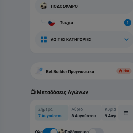
ΠΟΔΟΣΦΑΙΡΟ
Τσεχία
1
ΛΟΙΠΕΣ ΚΑΤΗΓΟΡΙΕΣ
Hot
Bet Builder Προγνωστικά
📺 Μεταδόσεις Αγώνων
Σήμερα
Αύριο
Κυριακή
7 Αυγούστου
8 Αυγούστου
9 Αυγούστου
Όλα
Ποδόσφαιρο