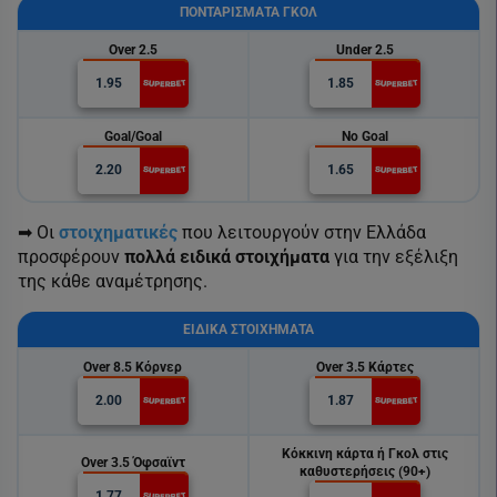
ΠΟΝΤΑΡΙΣΜΑΤΑ ΓΚΟΛ
Over 2.5
Under 2.5
1.95
1.85
Goal/Goal
No Goal
2.20
1.65
➡ Οι
στοιχηματικές
που λειτουργούν στην Ελλάδα
προσφέρουν
πολλά ειδικά στοιχήματα
για την εξέλιξη
της κάθε αναμέτρησης.
ΕΙΔΙΚΑ ΣΤΟΙΧΗΜΑΤΑ
Over 8.5 Κόρνερ
Over 3.5 Κάρτες
2.00
1.87
Κόκκινη κάρτα ή Γκολ στις
Over 3.5 Όφσαϊντ
καθυστερήσεις (90+)
1.77