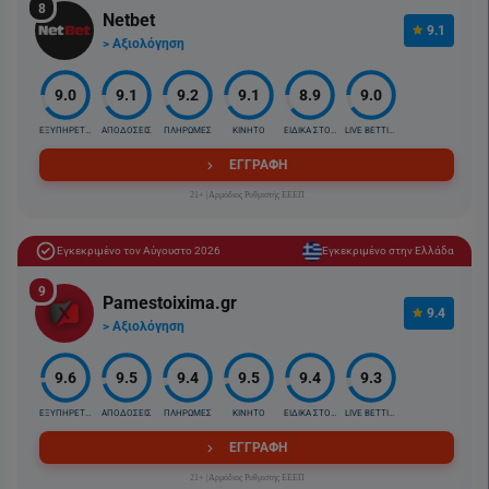
8
Netbet
9.1
> Αξιολόγηση
9.0
9.1
9.2
9.1
8.9
9.0
ΕΞΥΠΗΡΕΤΗΣΗ
ΑΠΟΔΟΣΕΙΣ
ΠΛΗΡΩΜΕΣ
ΚΙΝΗΤΟ
ΕΙΔΙΚΑ ΣΤΟΙΧ.
LIVE BETTING
ΕΓΓΡΑΦΗ
21+ |Αρμόδιος Ρυθμιστής ΕΕΕΠ
Εγκεκριμένο τον Αύγουστο 2026
Εγκεκριμένο στην Ελλάδα
9
Pamestoixima.gr
9.4
> Αξιολόγηση
9.6
9.5
9.4
9.5
9.4
9.3
ΕΞΥΠΗΡΕΤΗΣΗ
ΑΠΟΔΟΣΕΙΣ
ΠΛΗΡΩΜΕΣ
ΚΙΝΗΤΟ
ΕΙΔΙΚΑ ΣΤΟΙΧ.
LIVE BETTING
ΕΓΓΡΑΦΗ
21+ |Αρμόδιος Ρυθμιστής ΕΕΕΠ