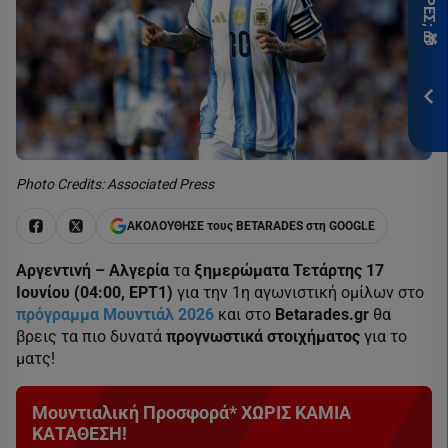
*Ισ
&
Προ
ΕΓΓ
Photo Credits: Associated Press
ΑΚΟΛΟΥΘΗΣΕ τους BETARADES στη GOOGLE
Αργεντινή – Αλγερία
τα
ξημερώματα Τετάρτης 17
Ιουνίου
(04:00, ΕΡΤ1)
για την 1η αγωνιστική ομίλων στο
πρόγραμμα Μουντιάλ 2026
και στο
Betarades.gr
θα
βρεις τα πιο δυνατά
προγνωστικά στοιχήματος
για το
ματς!
Μουντιαλική Προσφορά* ΧΩΡΙΣ ΚΑΜΙΑ
ΚΑΤΑΘΕΣΗ!