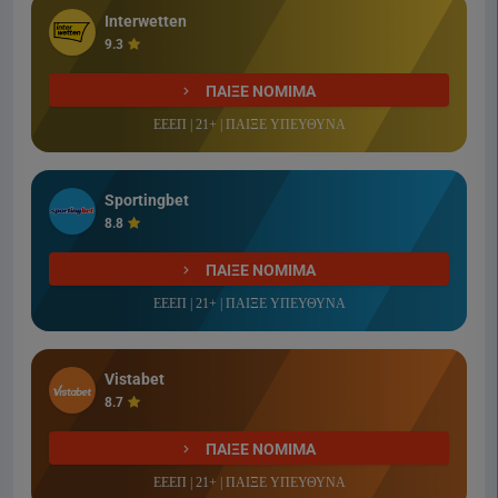
Interwetten
9.3
ΠΑΙΞΕ ΝΟΜΙΜΑ
ΕΕΕΠ | 21+ | ΠΑΙΞΕ ΥΠΕΥΘΥΝΑ
Sportingbet
8.8
ΠΑΙΞΕ ΝΟΜΙΜΑ
ΕΕΕΠ | 21+ | ΠΑΙΞΕ ΥΠΕΥΘΥΝΑ
Vistabet
8.7
ΠΑΙΞΕ ΝΟΜΙΜΑ
ΕΕΕΠ | 21+ | ΠΑΙΞΕ ΥΠΕΥΘΥΝΑ