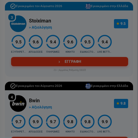
Εγκεκριμένο τον Αύγουστο 2026
Εγκεκριμένο στην Ελλάδα
3
Stoiximan
9.5
> Αξιολόγηση
9.5
9.6
9.4
9.6
9.5
9.4
ΕΞΥΠΗΡΕΤΗΣΗ
ΑΠΟΔΟΣΕΙΣ
ΠΛΗΡΩΜΕΣ
ΚΙΝΗΤΟ
ΕΙΔΙΚΑ ΣΤΟΙΧ.
LIVE BETTING
ΕΓΓΡΑΦΗ
21+ |Αρμόδιος Ρυθμιστής ΕΕΕΠ
Εγκεκριμένο τον Αύγουστο 2026
Εγκεκριμένο στην Ελλάδα
4
Bwin
9.8
> Αξιολόγηση
9.7
9.9
9.7
9.8
9.8
9.9
ΕΞΥΠΗΡΕΤΗΣΗ
ΑΠΟΔΟΣΕΙΣ
ΠΛΗΡΩΜΕΣ
ΚΙΝΗΤΟ
ΕΙΔΙΚΑ ΣΤΟΙΧ.
LIVE BETTING