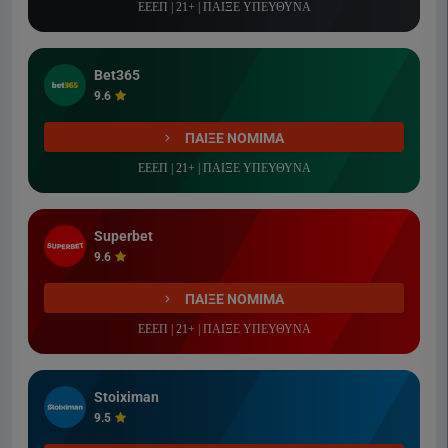
ΕΕΕΠ | 21+ | ΠΑΙΞΕ ΥΠΕΥΘΥΝΑ
Bet365
9.6
ΠΑΙΞΕ ΝΟΜΙΜΑ
ΕΕΕΠ | 21+ | ΠΑΙΞΕ ΥΠΕΥΘΥΝΑ
Superbet
9.6
ΠΑΙΞΕ ΝΟΜΙΜΑ
ΕΕΕΠ | 21+ | ΠΑΙΞΕ ΥΠΕΥΘΥΝΑ
Stoiximan
9.5