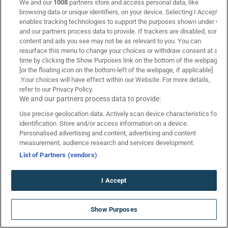
We and our
1008
partners store and access personal data, like
browsing data or unique identifiers, on your device. Selecting I Accept
enables tracking technologies to support the purposes shown under we
and our partners process data to provide. If trackers are disabled, some
Ελληνικές Ομάδες Ευρώπη ☑️ Πρόγραμμα Αγώνων (2026-
content and ads you see may not be as relevant to you. You can
2027)
resurface this menu to change your choices or withdraw consent at any
time by clicking the Show Purposes link on the bottom of the webpage
[or the floating icon on the bottom-left of the webpage, if applicable]
08/08
Hot
.Your choices will have effect within our Website. For more details,
refer to our Privacy Policy.
We and our partners process data to provide:
Ενεργές Προσφορές*
Use precise geolocation data. Actively scan device characteristics for
identification. Store and/or access information on a device.
Personalised advertising and content, advertising and content
measurement, audience research and services development.
List of Partners (vendors)
Pamestoixima.gr
I Accept
9.4
Pamestoixima.gr: 3000+120 δώρα* προσφορά γνωριμίας
ΝΕΑ GIGA ΠΡΟΣΦΟΡΑ* ΓΝΩΡΙΜΙΑΣ
Show Purposes
ΟΛΑ χωρίς κατάθεση!
στην Bwin!
*Ισχύουν Όροι & Προϋποθέσεις