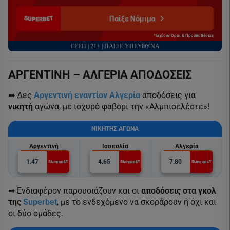
Παίξε Νόμιμα
*Ισχύουν Όροι & Προϋποθέσεις
ΕΕΕΠ | 21+ | ΠΑΙΞΕ ΥΠΕΥΘΥΝΑ
ΑΡΓΕΝΤΙΝΗ – ΑΛΓΕΡΙΑ ΑΠΟΔΟΣΕΙΣ
➡ Δες
Αργεντινή εναντίον Αλγερία
αποδόσεις για
νικητή
αγώνα, με ισχυρό φαβορί την «Αλμπισελέστε»!
ΝΙΚΗΤΗΣ ΑΓΩΝΑ
Αργεντινή
Ισοπαλία
Αλγερία
1.47
4.65
7.80
➡ Ενδιαφέρον παρουσιάζουν και οι
αποδόσεις στα γκολ
της
Superbet
, με το ενδεχόμενο να σκοράρουν ή όχι και
οι δύο ομάδες.