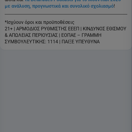
με ανάλυση, προγνωστικά και συνολικό σχολιασμό
!
*Ισχύουν όροι και προϋποθέσεις
21+ | ΑΡΜΟΔΙΟΣ ΡΥΘΜΙΣΤΗΣ ΕΕΕΠ | ΚΙΝΔΥΝΟΣ ΕΘΙΣΜΟΥ
& ΑΠΩΛΕΙΑΣ ΠΕΡΙΟΥΣΙΑΣ | ΕΟΠΑΕ – ΓΡΑΜΜΗ
ΣΥΜΒΟΥΛΕΥΤΙΚΗΣ: 1114 | ΠΑΙΞΕ ΥΠΕΥΘΥΝΑ