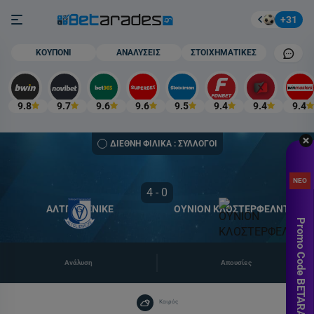
Στοίχημα
Burger button
+31
Mobile cham
ΚΟΥΠΟΝΙ
ΑΝΑΛΥΣΕΙΣ
ΣΤΟΙΧΗΜΑΤΙΚΕΣ
9.8
9.7
9.6
9.6
9.5
9.4
9.4
9.4
ΔΙΕΘΝΗ ΦΙΛΙΚΑ : ΣΥΛΛΟΓΟΙ
Απο
Πρ
ΧΩ
ΝΕΟ
4 - 0
ΚΑ
ΑΛΤΓΚΛΙΕΝΙΚΕ
ΟΥΝΙΟΝ ΚΛΟΣΤΕΡΦΕΛΝΤΕ
Βάζ
Promo Code BETARADES 🎁
Co
BE
Ανάλυση
Απουσίες
Εγγ
στη
Καιρός
ΜΟ