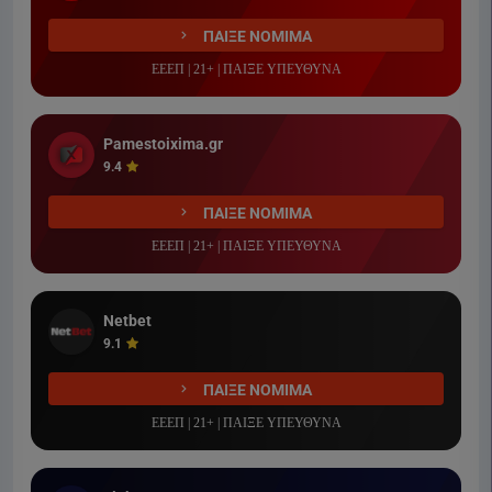
ΠΑΙΞΕ ΝΟΜΙΜΑ
ΕΕΕΠ | 21+ | ΠΑΙΞΕ ΥΠΕΥΘΥΝΑ
Pamestoixima.gr
9.4
ΠΑΙΞΕ ΝΟΜΙΜΑ
ΕΕΕΠ | 21+ | ΠΑΙΞΕ ΥΠΕΥΘΥΝΑ
Netbet
9.1
ΠΑΙΞΕ ΝΟΜΙΜΑ
ΕΕΕΠ | 21+ | ΠΑΙΞΕ ΥΠΕΥΘΥΝΑ