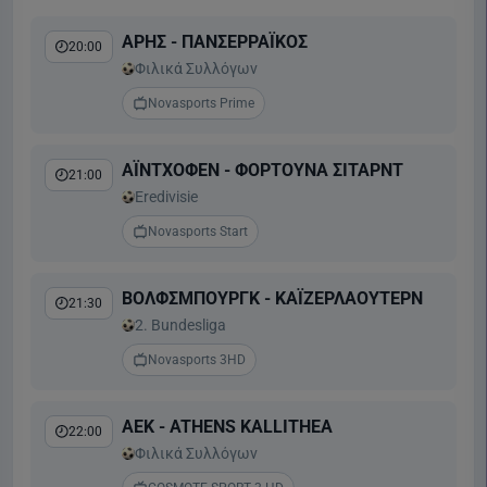
ΑΡΗΣ - ΠΑΝΣΕΡΡΑΪΚΟΣ
20:00
Φιλικά Συλλόγων
Novasports Prime
ΑΪΝΤΧΟΦΕΝ - ΦΟΡΤΟΥΝΑ ΣΙΤΑΡΝΤ
21:00
Eredivisie
Novasports Start
ΒΟΛΦΣΜΠΟΥΡΓΚ - ΚΑΪΖΕΡΛΑΟΥΤΕΡΝ
21:30
2. Bundesliga
Novasports 3HD
ΑΕΚ - ATHENS KALLITHEA
22:00
Φιλικά Συλλόγων