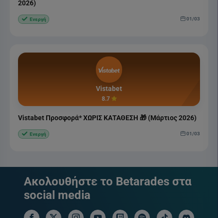
2026)
01/03
Ενεργή
Vistabet
8.7
Vistabet Προσφορά* ΧΩΡΙΣ ΚΑΤΑΘΕΣΗ 🎁 (Μάρτιος 2026)
01/03
Ενεργή
Ακολουθήστε το Betarades στα
social media
facebook social link
x social link
instagram social link
youtube social link
twitch social link
spotify social link
tiktok social link
discord soci