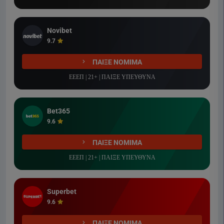
Novibet
9.7
ΠΑΙΞΕ ΝΟΜΙΜΑ
ΕΕΕΠ | 21+ | ΠΑΙΞΕ ΥΠΕΥΘΥΝΑ
Bet365
9.6
ΠΑΙΞΕ ΝΟΜΙΜΑ
ΕΕΕΠ | 21+ | ΠΑΙΞΕ ΥΠΕΥΘΥΝΑ
Superbet
9.6
ΠΑΙΞΕ ΝΟΜΙΜΑ