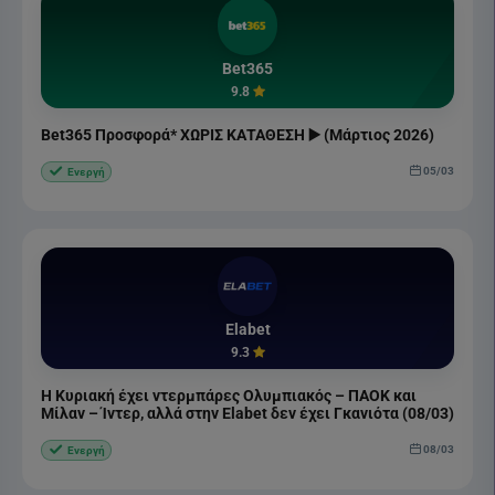
Bet365
9.8
Bet365 Προσφορά* ΧΩΡΙΣ ΚΑΤΑΘΕΣΗ ▶️ (Μάρτιος 2026)
05/03
Ενεργή
Elabet
9.3
Η Κυριακή έχει ντερμπάρες Ολυμπιακός – ΠΑΟΚ και
Μίλαν – Ίντερ, αλλά στην Elabet δεν έχει Γκανιότα (08/03)
08/03
Ενεργή