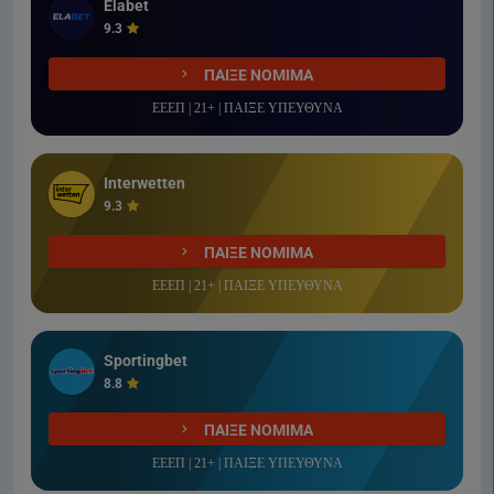
Elabet
9.3
ΠΑΙΞΕ ΝΟΜΙΜΑ
ΕΕΕΠ | 21+ | ΠΑΙΞΕ ΥΠΕΥΘΥΝΑ
Interwetten
9.3
ΠΑΙΞΕ ΝΟΜΙΜΑ
ΕΕΕΠ | 21+ | ΠΑΙΞΕ ΥΠΕΥΘΥΝΑ
Sportingbet
8.8
ΠΑΙΞΕ ΝΟΜΙΜΑ
ΕΕΕΠ | 21+ | ΠΑΙΞΕ ΥΠΕΥΘΥΝΑ