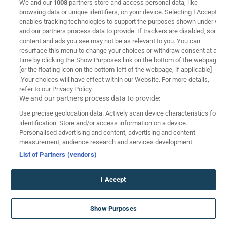
We and our
1008
partners store and access personal data, like
browsing data or unique identifiers, on your device. Selecting I Accept
enables tracking technologies to support the purposes shown under we
and our partners process data to provide. If trackers are disabled, some
Τσβόλε – Άγιαξ: Προγνωστικά Στοιχήματος με Δωρεάν
content and ads you see may not be as relevant to you. You can
Προσφορές* (09/08)
resurface this menu to change your choices or withdraw consent at any
time by clicking the Show Purposes link on the bottom of the webpage
[or the floating icon on the bottom-left of the webpage, if applicable]
09 Αυγ 2026
.Your choices will have effect within our Website. For more details,
refer to our Privacy Policy.
We and our partners process data to provide:
🔥 Trends
Use precise geolocation data. Actively scan device characteristics for
identification. Store and/or access information on a device.
Personalised advertising and content, advertising and content
measurement, audience research and services development.
List of Partners (vendors)
I Accept
Show Purposes