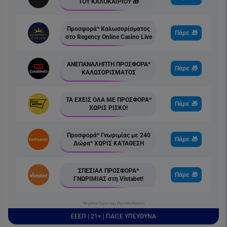
ΤΟΥ ΚΑΛΟΚΑΙΡΙΟΥ 🎁
Προσφορά* Καλωσορίσματος
Πάρε
🎁
στο Regency Online Casino Live
ΑΝΕΠΑΝΑΛΗΠΤΗ ΠΡΟΣΦΟΡΑ*
Πάρε
🎁
ΚΑΛΩΣΟΡΙΣΜΑΤΟΣ
ΤΑ ΕΧΕΙΣ ΟΛΑ ΜΕ ΠΡΟΣΦΟΡΑ*
Πάρε
🎁
ΧΩΡΙΣ ΡΙΣΚΟ!
Προσφορά* Γνωριμίας με 240
Πάρε
🎁
Δώρα* ΧΩΡΙΣ ΚΑΤΑΘΕΣΗ
ΣΠΕΣΙΑΛ ΠΡΟΣΦΟΡΑ*
Πάρε
🎁
ΓΝΩΡΙΜΙΑΣ στη Vistabet!
*Ισχύουν Όροι και Προϋποθέσεις
ΕΕΕΠ | 21+ | ΠΑΙΞΕ ΥΠΕΥΘΥΝΑ