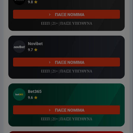
9.8
ΠΑΙΞΕ ΝΟΜΙΜΑ
ΕΕΕΠ | 21+ | ΠΑΙΞΕ ΥΠΕΥΘΥΝΑ
Novibet
9.7
ΠΑΙΞΕ ΝΟΜΙΜΑ
ΕΕΕΠ | 21+ | ΠΑΙΞΕ ΥΠΕΥΘΥΝΑ
Bet365
9.6
ΠΑΙΞΕ ΝΟΜΙΜΑ
ΕΕΕΠ | 21+ | ΠΑΙΞΕ ΥΠΕΥΘΥΝΑ