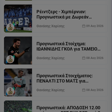
Ρέιντζερς - Χιμπέρνιαν:
Προγνωστικά με Δωρεάν
Προσφορές* (09/08)
Θανάσης Χαρίσης
09 Αυγ 2026
Προγνωστικά Στοίχημα:
ΙΩΑΝΝΙΔΗΣ ΓΚΟΛ για ΤΑΜΕΙΟ
3.60 στη Superbet (08/08)
Θανάσης Χαρίσης
08 Αυγ 2026
Προγνωστικά Στοιχήματος:
ΠΕΝΑΛΤΙ ΣΤΟ ΜΑΤΣ για
ΤΑΜΕΙΑΡΑ 4.29 στη Winmasters
Θανάσης Χαρίσης
08 Αυγ 2026
(08/08)
Προγνωστικά: ΑΠΟΔΟΣΗ 12.00