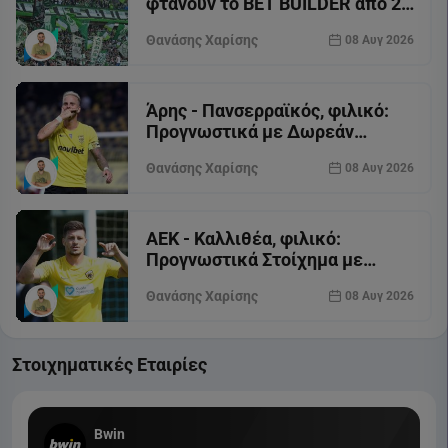
φτάνουν το BET BUILDER από 2.
BUNDESLIGA στην Elabet (08/08)
Θανάσης Χαρίσης
08 Αυγ 2026
Άρης - Πανσερραϊκός, φιλικό:
Προγνωστικά με Δωρεάν
Προσφορές* (08/08)
Θανάσης Χαρίσης
08 Αυγ 2026
ΑΕΚ - Καλλιθέα, φιλικό:
Προγνωστικά Στοίχημα με
Δωρεάν Προσφορές* (08/08)
Θανάσης Χαρίσης
08 Αυγ 2026
Στοιχηματικές Εταιρίες
Bwin