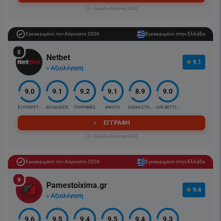
21+ |Αρμόδιος Ρυθμιστής ΕΕΕΠ
Εγκεκριμένο τον Αύγουστο 2026
Εγκεκριμένο στην Ελλάδα
8
Netbet
9.1
> Αξιολόγηση
9.0
9.1
9.2
9.1
8.9
9.0
ΕΞΥΠΗΡΕΤΗΣΗ
ΑΠΟΔΟΣΕΙΣ
ΠΛΗΡΩΜΕΣ
ΚΙΝΗΤΟ
ΕΙΔΙΚΑ ΣΤΟΙΧ.
LIVE BETTING
ΕΓΓΡΑΦΗ
21+ |Αρμόδιος Ρυθμιστής ΕΕΕΠ
Εγκεκριμένο τον Αύγουστο 2026
Εγκεκριμένο στην Ελλάδα
9
Pamestoixima.gr
9.4
> Αξιολόγηση
9.6
9.5
9.4
9.5
9.4
9.3