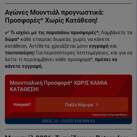
Αγώνες Μουντιάλ προγνωστικά:
Προσφορές* Χωρίς Κατάθεση!
✅ Τι ισχύει με τις παραπάνω προσφορές*;
Λαμβάνετε τα
δώρα*
κάθε εταιρίας δωρεάν, χωρίς να κάνετε
κατάθεση. Αντίθετα, χρειάζεται μόνο
εγγραφή
και
ταυτοποίηση
! Για περισσότερες λεπτομέρειες, και για να
δείτε τι περιλαμβάνει κάθε προσφορά*,
πρέπει να
κάνετε εγγραφή.
Μουντιαλική Προσφορά* ΧΩΡΙΣ ΚΑΜΙΑ
ΚΑΤΑΘΕΣΗ!
Παίξε Νόμιμα
*Ισχύουν Όροι & Προϋποθέσεις
ΕΕΕΠ | 21+ | ΠΑΙΞΕ ΥΠΕΥΘΥΝΑ