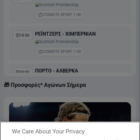
Scottish Premiership
COSMOTE SPORT 1 HD
ΡΕΪΝΤΖΕΡΣ - ΧΙΜΠΕΡΝΙΑΝ
18:00
Scottish Premiership
COSMOTE SPORT 1 HD
ΠΟΡΤΟ - ΑΛΒΕΡΚΑ
20:00
Liga Portugal
🎁 Προσφορές* Αγώνων Σήμερα
COSMOTE SPORT 2 HD
ΜΠΕΝΦΙΚΑ - ΑΚΑΝΤΕΜΙΚΑ ΒΙΣΕΟΥ
22:30
Liga Portugal
COSMOTE SPORT 1 HD
We Care About Your Privacy