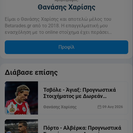
Αρθρογράφος:
Θανάσης Χαρίσης
Είμαι ο Θανάσης Χαρίσης και αποτελώ μέλος του
Betarades.gr από το 2018. Η επαγγελματική μου
ενασχόληση με το online στοίχημα έχει περάσει…
Προφίλ
Διάβασε επίσης
Τσβόλε - Άγιαξ: Προγνωστικά
Στοιχήματος με Δωρεάν
Προσφορές* (09/08)
Θανάσης Χαρίσης
09 Αυγ 2026
Πόρτο - Αλβέρκα: Προγνωστικά