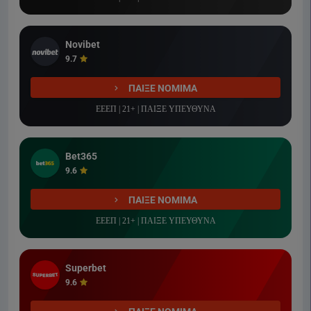
Novibet
9.7
ΠΑΙΞΕ ΝΟΜΙΜΑ
ΕΕΕΠ | 21+ | ΠΑΙΞΕ ΥΠΕΥΘΥΝΑ
Bet365
9.6
ΠΑΙΞΕ ΝΟΜΙΜΑ
ΕΕΕΠ | 21+ | ΠΑΙΞΕ ΥΠΕΥΘΥΝΑ
Superbet
9.6