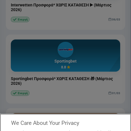
Interwetten Προσφορά* ΧΩΡΙΣ ΚΑΤΑΘΕΣΗ ▶️ (Μάρτιος
2026)
06/03
Ενεργή
Sportingbet
8.8
Sportingbet Προσφορά* ΧΩΡΙΣ ΚΑΤΑΘΕΣΗ 🎁 (Μάρτιος
2026)
01/03
Ενεργή
We Care About Your Privacy