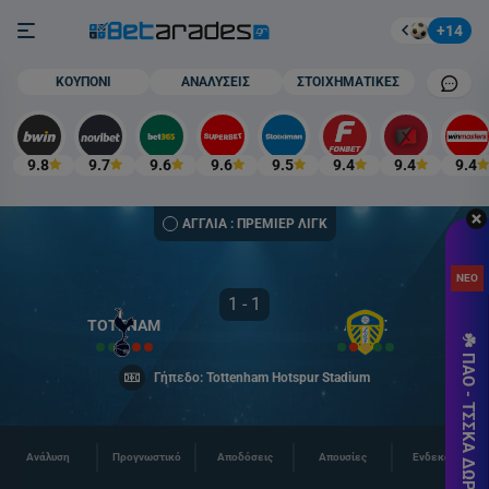
Στοίχημα
Burger button
+14
Mobile cham
ΚΟΥΠΟΝΙ
ΑΝΑΛΥΣΕΙΣ
ΣΤΟΙΧΗΜΑΤΙΚΕΣ
9.8
9.7
9.6
9.6
9.5
9.4
9.4
9.4
ΑΓΓΛΙΑ : ΠΡΕΜΙΕΡ ΛΙΓΚ
710
δώ
ΝΕΟ
ΟΛ
1 - 1
ΚΑ
ΤΟΤΕΝΑΜ
ΛΙΝΤΣ
☘️ ΠΑΟ - ΤΣΣΚΑ ΔΩΡΕΑΝ* 🎁
Pr
Γήπεδο: Tottenham Hotspur Stadium
SU
Εγγ
Win
Ανάλυση
Προγνωστικό
Αποδόσεις
Απουσίες
Ενδεκάδες
ΜΟ