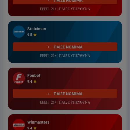
ΠΑΙΞΕ ΝΟΜΙΜΑ
ΕΕΕΠ | 21+ | ΠΑΙΞΕ ΥΠΕΥΘΥΝΑ
Stoiximan
9.5
ΠΑΙΞΕ ΝΟΜΙΜΑ
ΕΕΕΠ | 21+ | ΠΑΙΞΕ ΥΠΕΥΘΥΝΑ
Fonbet
9.4
ΠΑΙΞΕ ΝΟΜΙΜΑ
ΕΕΕΠ | 21+ | ΠΑΙΞΕ ΥΠΕΥΘΥΝΑ
Winmasters
9.4