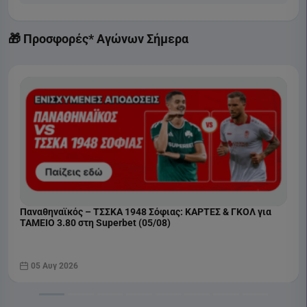
🎁 Προσφορές* Αγώνων Σήμερα
Παναθηναϊκός – ΤΣΣΚΑ 1948 Σόφιας: ΚΑΡΤΕΣ & ΓΚΟΛ για
ΤΑΜΕΙΟ 3.80 στη Superbet (05/08)
05 Αυγ 2026