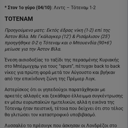
* Στον 1ο γύρο (04/10)
: Λιντς – Τότεναμ 1-2
ΤΟΤΕΝΑΜ
Προηγούμενο ματς: Εκτός έδρας νίκη (1-2) επί της
Άστον Βίλα. Με Γκάλαγκερ (12’) & Ρισάρλισον (25’)
προηγήθηκε 0-2 η Τότεναμ και ο Μπουενδία (90+6’)
μείωσε για την Άστον Βίλα.
Ένεση αισιοδοξίας το ταξίδι της περασμένης Κυριακής
στο Μπέρμιγχαμ για τους “spurs”, πέτυχαν back to back
νίκες για πρώτη φορά μετά τον Αύγουστο και βγήκαν
από την επικίνδυνη ζώνη της Πρέμιερ Λιγκ.
Αστερίσκος ότι οι γηπεδούχοι παρατάχθηκαν με
αρκετές αλλαγές και ξεκάθαρο έλλειμμα συγκέντρωσης
εν μέσω ευρωπαϊκών ημιτελικών, αλλά η εικόνα της
Τότεναμ ήταν πειστική, τέτοια που δείχνει ότι στο τέλος
θα γλιτώσει τον καταστροφικό υποβιβασμό.
Λυσσαλέο το πρέσινγκ που άσκησαν οι Λονδρέζοι στο