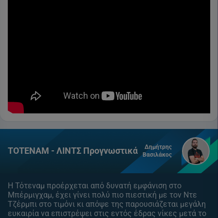
Δημήτρης
ΤΟΤΕΝΑΜ - ΛΙΝΤΣ Προγνωστικά
Βασιλάκος
Η Τότεναμ προέρχεται από δυνατή εμφάνιση στο
Μπέρμιγχαμ, έχει γίνει πολύ πιο πιεστική με τον Ντε
Τζέρμπι στο τιμόνι κι απόψε της παρουσιάζεται μεγάλη
ευκαιρία να επιστρέψει στις εντός έδρας νίκες μετά το