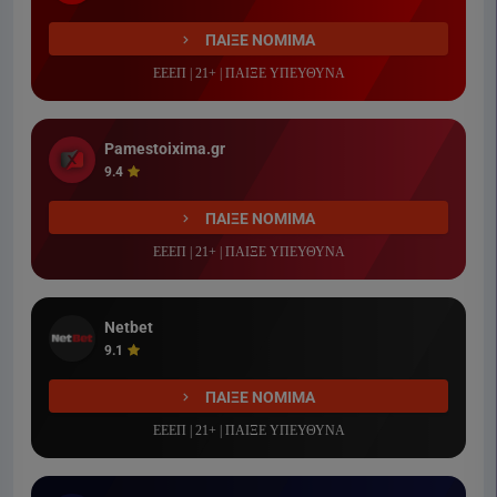
ΠΑΙΞΕ ΝΟΜΙΜΑ
ΕΕΕΠ | 21+ | ΠΑΙΞΕ ΥΠΕΥΘΥΝΑ
Pamestoixima.gr
9.4
ΠΑΙΞΕ ΝΟΜΙΜΑ
ΕΕΕΠ | 21+ | ΠΑΙΞΕ ΥΠΕΥΘΥΝΑ
Netbet
9.1
ΠΑΙΞΕ ΝΟΜΙΜΑ
ΕΕΕΠ | 21+ | ΠΑΙΞΕ ΥΠΕΥΘΥΝΑ