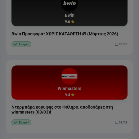
Bwin
9.6
Bwin Προσφορά* ΧΩΡΙΣ ΚΑΤΑΘΕΣΗ 🎁 (Μάρτιος 2026)
03/03
Ενεργή
Winmasters
9.4
Ντερμπάρα κορυφής στο Φάληρο, αποδοσάρες στη
winmasters (08/03)!
08/03
Ενεργή