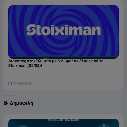
Διακοπές στον Όλυμπο με 5 Δώρα* σε όλους από τη
Stoiximan (05/08)!
05 Αυγ 2026
📝 Δημοφιλή