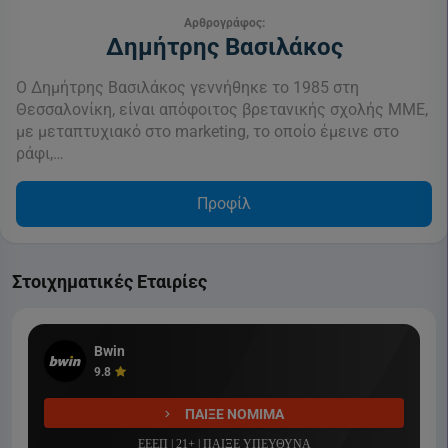
Αρθρογράφος:
Δημήτρης Βασιλάκος
Ο Δημήτρης Βασιλάκος γεννήθηκε το 1985 στη
Θεσσαλονίκη, είναι απόφοιτος βρετανικής σχολής ΜΜΕ,
με μεταπτυχιακό στο marketing, το οποίο έμεινε στο
ράφι,…
Προφίλ
Στοιχηματικές Εταιρίες
Bwin
9.8
ΠΑΙΞΕ ΝΟΜΙΜΑ
ΕΕΕΠ | 21+ | ΠΑΙΞΕ ΥΠΕΥΘΥΝΑ