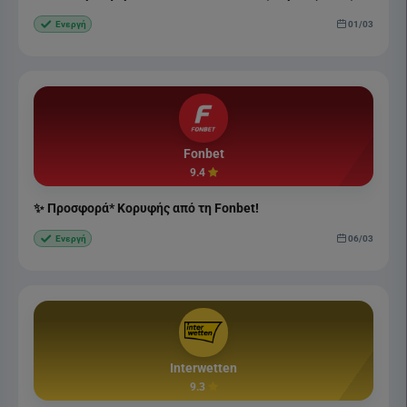
01/03
Ενεργή
Fonbet
9.4
✨ Προσφορά* Κορυφής από τη Fonbet!
06/03
Ενεργή
Interwetten
9.3