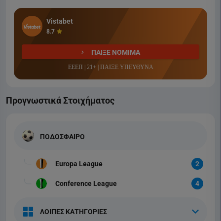
Vistabet
8.7
ΠΑΙΞΕ ΝΟΜΙΜΑ
ΕΕΕΠ | 21+ | ΠΑΙΞΕ ΥΠΕΥΘΥΝΑ
Προγνωστικά Στοιχήματος
ΠΟΔΟΣΦΑΙΡΟ
Europa League
2
Conference League
4
ΛΟΙΠΕΣ ΚΑΤΗΓΟΡΙΕΣ