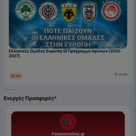
Ελληνικές Ομάδες Ευρώπη ☑️ Πρόγραμμα Αγώνων (2026-
2027)
05/08
Hot
Ενεργές Προσφορές*
Pamestoixima.gr