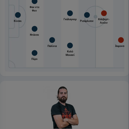
Φαν ντε
Φεν
Γκάλαγκερ
Κάλβερτ-
Κίνσκι
Ρισάρλισον
Λιούιν
Ντάνσο
Παλίνια
Άαρονσον
Κολό
Μουανί
Πόρο