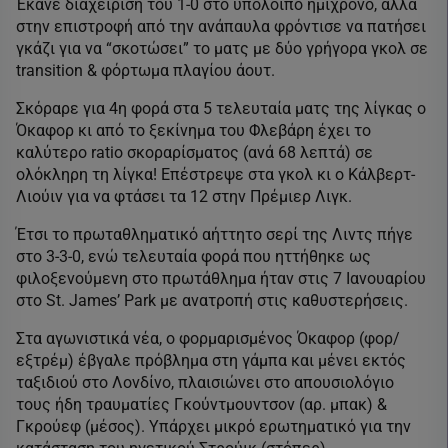
Έκανε διαχείριση του 1-0 στο υπόλοιπο ημίχρονο, αλλά
στην επιστροφή από την ανάπαυλα φρόντισε να πατήσει
γκάζι για να “σκοτώσει” το ματς με δύο γρήγορα γκολ σε
transition & φόρτωμα πλαγίου άουτ.
Σκόραρε για 4η φορά στα 5 τελευταία ματς της λίγκας ο
Όκαφορ κι από το ξεκίνημα του Φλεβάρη έχει το
καλύτερο ratio σκοραρίσματος (ανά 68 λεπτά) σε
ολόκληρη τη λίγκα! Επέστρεψε στα γκολ κι ο Κάλβερτ-
Λιούιν για να φτάσει τα 12 στην Πρέμιερ Λιγκ.
Έτσι το πρωταθληματικό αήττητο σερί της Λιντς πήγε
στο 3-3-0, ενώ τελευταία φορά που ηττήθηκε ως
φιλοξενούμενη στο πρωτάθλημα ήταν στις 7 Ιανουαρίου
στο St. James’ Park με ανατροπή στις καθυστερήσεις.
Στα αγωνιστικά νέα, ο φορμαρισμένος Όκαφορ (φορ/
εξτρέμ) έβγαλε πρόβλημα στη γάμπα και μένει εκτός
ταξιδιού στο Λονδίνο, πλαισιώνει στο απουσιολόγιο
τους ήδη τραυματίες Γκούντμουντσον (αρ. μπακ) &
Γκρούεφ (μέσος). Υπάρχει μικρό ερωτηματικό για την