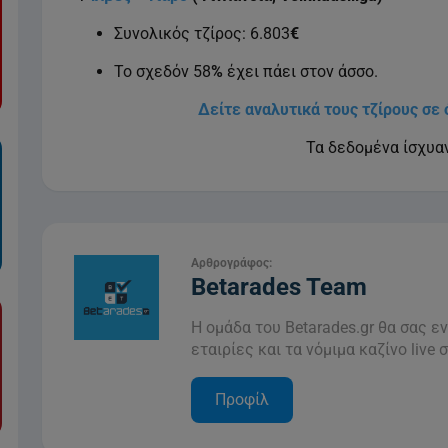
Συνολικός τζίρος: 6.803
€
Το σχεδόν 58
%
έχει πάει στον άσσο.
Δείτε αναλυτικά τους τζίρους σε 
Τα δεδομένα ίσχυαν
Αρθρογράφος:
Betarades Team
Η ομάδα του Betarades.gr θα σας ε
εταιρίες και τα νόμιμα καζίνο live
Προφίλ