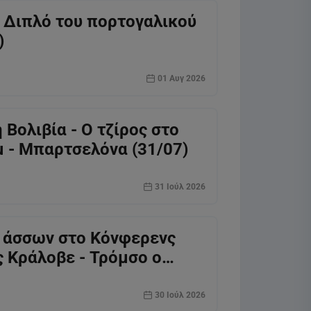
 Διπλό του πορτογαλικού
)
01 Αυγ 2026
Βολιβία - Ο τζίρος στο
 - Μπαρτσελόνα (31/07)
31 Ιούλ 2026
 άσσων στο Κόνφερενς
ς Κράλοβε - Τρόμσο ο
30 Ιούλ 2026