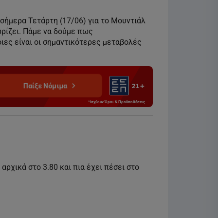
 σήμερα Τετάρτη (17/06) για το Μουντιάλ
ρίζει. Πάμε να δούμε πως
οιες είναι οι σημαντικότερες μεταβολές
Παίξε Νόμιμα
*Ισχύουν Όροι & Προϋποθέσεις
αρχικά στο 3.80 και πια έχει πέσει στο