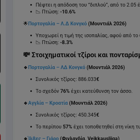
Πέφτει η απόδοση του “διπλού”, από το 2.05 έ
📉 Πτώση:
-10.6%
🌟
Πορτογαλία – Λ.Δ Κονγκό
(Μουντιάλ 2026)
Υποχωρεί η τιμή της ισοπαλίας, αφού από το
📉 Πτώση:
-8.3%
💸 Στοιχηματικοί τζίροι και πονταρί
🔹
Πορτογαλία – ΛΔ Κονγκό
(Μουντιάλ 2026)
Συνολικός τζίρος: 886.033
€
Το σχεδόν
76%
έχει κατεύθυνση τον άσσο.
🔹
Αγγλία – Κροατία
(Μουντιάλ 2026)
Συνολικός τζίρος: 450.345
€
Το περίπου
57%
έχει τοποθετηθεί στη νίκη 
🔹
Ίλβες – Γιάρο
(Φινλανδία, Veikkausliiga)