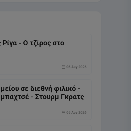
 Ρίγα - Ο τζίρος στο
06 Αυγ 2026
είου σε διεθνή φιλικό -
ρμπαχτσέ - Στουρμ Γκρατς
05 Αυγ 2026