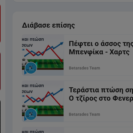
Διάβασε επίσης
Πέφτει ο άσσος της
Μπενφίκα - Χαρτς
Betarades Team
Τεράστια πτώση σημ
Ο τζίρος στο Φενε
Betarades Team