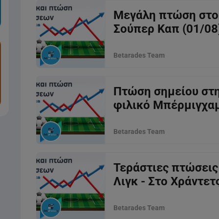
Μεγάλη πτώση στο
Σούπερ Καπ (01/08
Betarades Team
Πτώση σημείου στη 
φιλικό Μπέρμιγχαμ
Betarades Team
Τεράστιες πτώσεις
Λιγκ - Στο Χράντετ
τζίρος (30/07)
Betarades Team