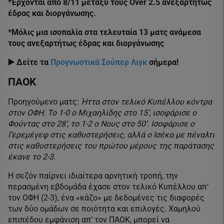
*Έρχονται από 8/11 μεταξύ τους Over 2.5 ανεξαρτήτως
έδρας και διοργάνωσης.
*Μόλις μια ισοπαλία στα τελευταία 13 ματς ανάμεσα
τους ανεξαρτήτως έδρας και διοργάνωσης
▶️ Δείτε τα
Προγνωστικά Σούπερ Λιγκ
σήμερα!
ΠΑΟΚ
Προηγούμενο ματς:
Ήττα στον τελικό Κυπέλλου κόντρα
στον ΟΦΗ. Το 1-0 ο Μιχαηλίδης στο 15’, ισοφάρισε ο
Φούντας στο 28’, το 1-2 ο Νους στο 50’. Ισοφάρισε ο
Γερεμέγεφ στις καθυστερήσεις, αλλά ο Ισέκα με πέναλτι
στις καθυστερήσεις του πρώτου μέρους της παράτασης
έκανε το 2-3.
Η σεζόν παίρνει ιδιαίτερα αρνητική τροπή, την
περασμένη εβδομάδα έχασε στον τελικό Κυπέλλου απ’
τον ΟΦΗ (2-3), ένα «κάζο» με δεδομένες τις διαφορές
των δύο ομάδων σε ποιότητα και επιλογές. Χαμηλού
επιπέδου εμφάνιση απ’ τον ΠΑΟΚ, μπορεί να