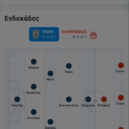
Ενδεκάδες
ΠΑΟΚ
ΟΛΥΜΠΙΑΚΟΣ
4-2-3-1
4-2-3-1
Μπάμπα
Ροντινέι
Τάισον
Μεϊτέ
Μιχαηλίδης
Τσικίνιο
Τσιφτσής
Κωνσταντέλιας
Γερεμέγεφ
Ελ Κααμπί
Κεντζιόρα
Ζαφείρης