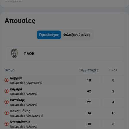
το στοίχημα σας.
Απουσίες
Γηπεδούχος
Φιλοξενούμενος
ΠΑΟΚ
Όνομα
Συμμετοχές
Γκολ
Λόβρεν
18
0
Τραυματίας
( Αμυντικός)
Καμαρά
42
2
Τραυματίας
( Μέσος)
Χατσίδης
22
4
Τραυματίας
( Μέσος)
Γιακουμάκης
34
15
Τραυματίας
( Επιθετικός)
Ντεσπόντοφ
30
5
Τραυματίας
( Μέσος)