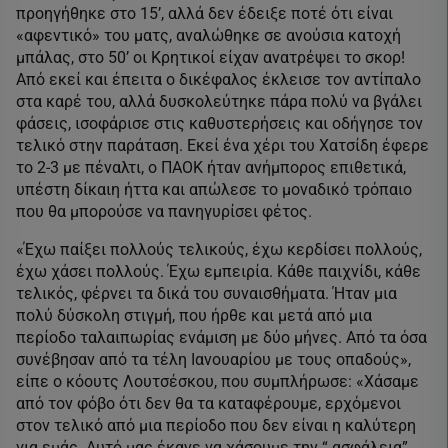
προηγήθηκε στο 15’, αλλά δεν έδειξε ποτέ ότι είναι
«αφεντικό» του ματς, αναλώθηκε σε ανούσια κατοχή
μπάλας, στο 50’ οι Κρητικοί είχαν ανατρέψει το σκορ!
Από εκεί και έπειτα ο δικέφαλος έκλεισε τον αντίπαλο
στα καρέ του, αλλά δυσκολεύτηκε πάρα πολύ να βγάλει
φάσεις, ισοφάρισε στις καθυστερήσεις και οδήγησε τον
τελικό στην παράταση. Εκεί ένα χέρι του Χατσίδη έφερε
το 2-3 με πέναλτι, ο ΠΑΟΚ ήταν ανήμπορος επιθετικά,
υπέστη δίκαιη ήττα και απώλεσε το μοναδικό τρόπαιο
που θα μπορούσε να πανηγυρίσει φέτος.
«Έχω παίξει πολλούς τελικούς, έχω κερδίσει πολλούς,
έχω χάσει πολλούς. Έχω εμπειρία. Κάθε παιχνίδι, κάθε
τελικός, φέρνει τα δικά του συναισθήματα. Ήταν μια
πολύ δύσκολη στιγμή, που ήρθε και μετά από μια
περίοδο ταλαιπωρίας ενάμιση με δύο μήνες. Από τα όσα
συνέβησαν από τα τέλη Ιανουαρίου με τους οπαδούς»,
είπε ο κόουτς Λουτσέσκου, που συμπλήρωσε: «Χάσαμε
από τον φόβο ότι δεν θα τα καταφέρουμε, ερχόμενοι
στον τελικό από μια περίοδο που δεν είναι η καλύτερη
για εμάς. Αυτό μας έκανε να χάσουμε την “ ασφάλεια”