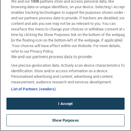
We and our
1008
partners store and access personal data, like
στοιχήματος!
browsing data or unique identifiers, on your device. Selecting I Accept
enables tracking technologies to support the purposes shown under we
and our partners process data to provide. If trackers are disabled, some
content and ads you see may not be as relevant to you. You can
resurface this menu to change your choices or withdraw consent at any
Υποβολή
time by clicking the Show Purposes link on the bottom of the webpage
Είμαι άνω των 21 ετών | Συμφωνώ με τους Όρους &
[or the floating icon on the bottom-left of the webpage, if applicable]
Προϋποθέσεις*
.Your choices will have effect within our Website. For more details,
refer to our Privacy Policy.
We and our partners process data to provide:
Use precise geolocation data. Actively scan device characteristics for
identification. Store and/or access information on a device.
Personalised advertising and content, advertising and content
© Copyright 2026 Betarades
measurement, audience research and services development.
21+
List of Partners (vendors)
I Accept
Κουπόνι Πάμε Στοίχημα
Κουπόνι Πάμε Στοίχημα
Promo Code SUMMER710 για… 710
Show Purposes
Η ομάδα μας
Δώρα* ΧΩΡΙΣ ΚΑΤΑΘΕΣΗ
Livescore
*Ισχύουν Όροι & Προϋποθέσεις