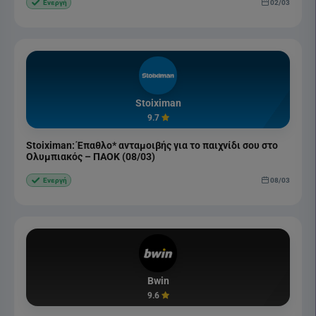
02/03
Ενεργή
Stoiximan
9.7
Stoiximan: Έπαθλο* ανταμοιβής για το παιχνίδι σου στο
Ολυμπιακός – ΠΑΟΚ (08/03)
08/03
Ενεργή
Bwin
9.6