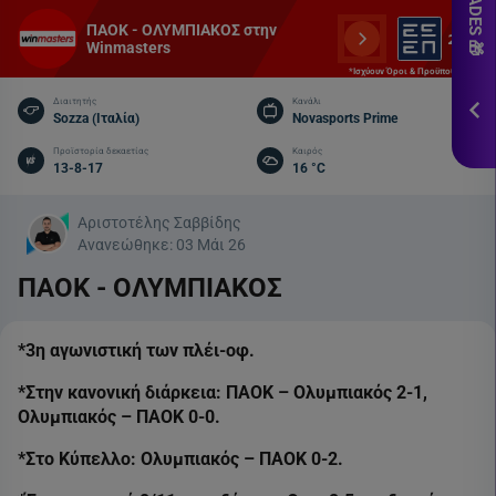
εδ
ΠΑΟΚ - ΟΛΥΜΠΙΑΚΟΣ στην
Winmasters
*Ισ
&
*Ισχύουν Όροι & Προϋποθέσεις
Πρ
Διαιτητής
Κανάλι
Sozza (Ιταλία)
Novasports Prime
ΕΓΓ
Προϊστορία δεκαετίας
Καιρός
13-8-17
16 °C
Αριστοτέλης Σαββίδης
Ανανεώθηκε:
03 Μάι 26
ΠΑΟΚ - ΟΛΥΜΠΙΑΚΟΣ
*3η αγωνιστική των πλέι-οφ.
*Στην κανονική διάρκεια: ΠΑΟΚ – Ολυμπιακός 2-1,
Ολυμπιακός – ΠΑΟΚ 0-0.
*Στο Κύπελλο: Ολυμπιακός – ΠΑΟΚ 0-2.