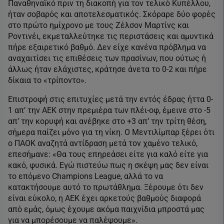
Παναθηναϊκό πριν τη διακοπή για τον τελικό Κυπέλλου,
ήταν σοβαρός και αποτελεσματικός. Σκόραρε δύο φορές
στο πρώτο ημίχρονο με τους Ζέλσον Μαρτίνς και
Ροντινέι, εκμεταλλεύτηκε τις περιστάσεις και αμυντικά
πήρε εξαιρετικό βαθμό. Δεν είχε κανένα πρόβλημα να
αναχαιτίσει τις επιθέσεις των πρασίνων, που ούτως ή
άλλως ήταν ελάχιστες, κράτησε άνετα το 0-2 και πήρε
δίκαια το «τρίποντο».
Επιστροφή στις επιτυχίες μετά την εντός έδρας ήττα 0-
1 απ’ την ΑΕΚ στην πρεμιέρα των πλέι-οφ, έμεινε στο -5
απ’ την κορυφή και ανέβηκε στο +3 απ’ την τρίτη θέση,
σήμερα παίζει μόνο για τη νίκη. Ο Μεντιλίμπαρ ξέρει ότι
ο ΠΑΟΚ αναζητά αντίδραση μετά τον χαμένο τελικό,
επεσήμανε: «Θα τους επηρεάσει είτε για καλό είτε για
κακό, φυσικά. Εγώ πιστεύω πως η σκέψη μας δεν είναι
το επόμενο Champions League, αλλά το να
κατακτήσουμε αυτό το πρωτάθλημα. Ξέρουμε ότι δεν
είναι εύκολο, η ΑΕΚ έχει αρκετούς βαθμούς διαφορά
από εμάς, όμως έχουμε ακόμα παιχνίδια μπροστά μας
για να μπορέσουμε να παλέψουμε».