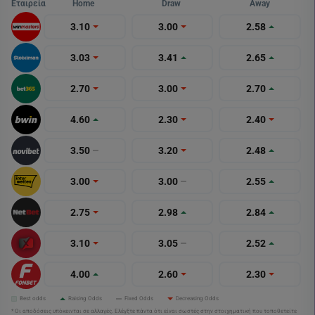
Εταιρεία
Home
Draw
Away
3.10
3.00
2.58
3.03
3.41
2.65
2.70
3.00
2.70
4.60
2.30
2.40
3.50
3.20
2.48
3.00
3.00
2.55
2.75
2.98
2.84
3.10
3.05
2.52
4.00
2.60
2.30
Best odds
Raising Odds
Fixed Odds
Decreasing Odds
* Οι αποδόσεις υπόκεινται σε αλλαγές. Ελέγξτε πάντα ότι είναι σωστές στην στοιχηματική που τοποθετείτε