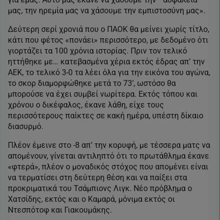
μας, την ηρεμία μας να χάσουμε την εμπιστοσύνη μας».
Δεύτερη σερί χρονιά που ο ΠΑΟΚ θα μείνει χωρίς τίτλο,
κάτι που φέτος «πονάει» περισσότερο, με δεδομένο ότι
γιορτάζει τα 100 χρόνια ιστορίας. Πριν τον τελικό
ηττήθηκε με… κατεβασμένα χέρια εκτός έδρας απ’ την
ΑΕΚ, το τελικό 3-0 τα λέει όλα για την εικόνα του αγώνα,
το σκορ διαμορφώθηκε μετά το 73’, ωστόσο θα
μπορούσε να έχει συμβεί νωρίτερα. Εκτός τόπου και
χρόνου ο δικέφαλος, έκανε λάθη, είχε τους
περισσότερους παίκτες σε κακή ημέρα, υπέστη δίκαιο
διασυρμό.
Πλέον έμεινε στο -8 απ’ την κορυφή, με τέσσερα ματς να
απομένουν, γίνεται αντιληπτό ότι το πρωτάθλημα έκανε
«φτερά», πλέον ο μοναδικός στόχος που απομένει είναι
να τερματίσει στη δεύτερη θέση και να παίξει στα
προκριματικά του Τσάμπιονς Λιγκ. Νέο πρόβλημα ο
Χατσίδης, εκτός και ο Καμαρά, μόνιμα εκτός οι
Ντεσπότοφ και Γιακουμάκης.