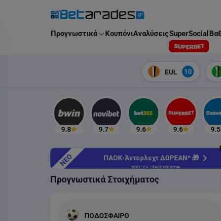
Στοίχημα
Προγνωστικά
Κουπόνι
Αναλύσεις
SuperSocial
Βαθ
10
EUL
9.8
9.7
9.6
9.6
9.5
ΝΕΟ
ΠΑΟK-Άντερλεχτ ΔΩΡΕΑΝ* 🎁
ΕΕΕΠ | 21+ | ΠΑΙΞΕ ΥΠΕΥΘΥΝΑ
Προγνωστικά Στοιχήματος
ΠΟΔΟΣΦΑΙΡΟ