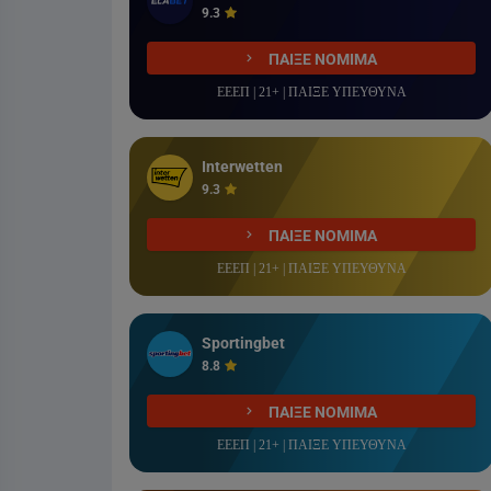
9.3
ΠΑΙΞΕ ΝΟΜΙΜΑ
ΕΕΕΠ | 21+ | ΠΑΙΞΕ ΥΠΕΥΘΥΝΑ
Interwetten
9.3
ΠΑΙΞΕ ΝΟΜΙΜΑ
ΕΕΕΠ | 21+ | ΠΑΙΞΕ ΥΠΕΥΘΥΝΑ
Sportingbet
8.8
ΠΑΙΞΕ ΝΟΜΙΜΑ
ΕΕΕΠ | 21+ | ΠΑΙΞΕ ΥΠΕΥΘΥΝΑ