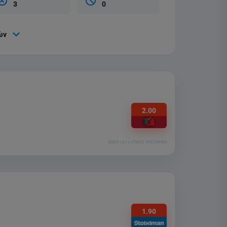
3
0
ών
2.00
ΕΕΕΠ | 21+ | ΠΑΙΞΕ ΥΠΕΥΘΥΝΑ
1.90