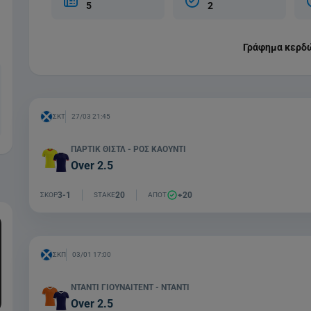
5
2
Γράφημα κερδ
ΣΚT
27/03 21:45
ΠΑΡΤΙΚ ΘΙΣΤΛ - ΡΟΣ ΚΑΟΥΝΤΙ
Over 2.5
3-1
20
+20
ΣΚΟΡ
STAKE
ΑΠΟΤ
ΣΚΠ
03/01 17:00
ΝΤΑΝΤΙ ΓΙΟΥΝΑΙΤΕΝΤ - ΝΤΑΝΤΙ
Over 2.5