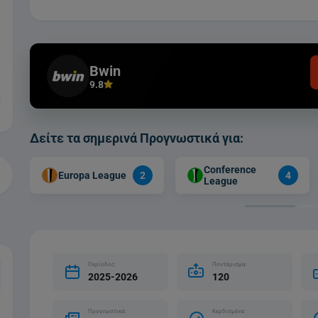
Bwin
9.8
Δείτε τα σημερινά Προγνωστικά για:
Conference
Europa League
2
4
League
Κυριακή
Περίοδος:
Δευτέρα
Τρίτη
Ποντάρισμα:
Τετάρτη
2025-2026
120
9 Αυγούστου
10 Αυγούστου
11 Αυγούστου
12 Αυγούστου
Προγνωστικά:
Κερδισμένα: