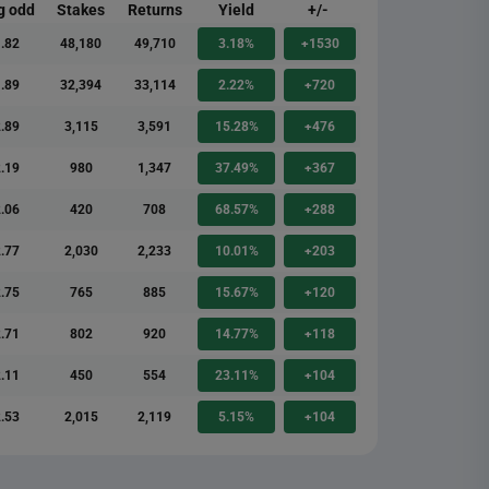
g odd
Stakes
Returns
Yield
+/-
.82
48,180
49,710
3.18%
+1530
.89
32,394
33,114
2.22%
+720
.89
3,115
3,591
15.28%
+476
.19
980
1,347
37.49%
+367
.06
420
708
68.57%
+288
.77
2,030
2,233
10.01%
+203
.75
765
885
15.67%
+120
.71
802
920
14.77%
+118
.11
450
554
23.11%
+104
.53
2,015
2,119
5.15%
+104