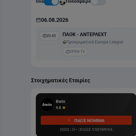
Όλα
Ποδόσφαιρο
06.08.2026
ΠΑΟΚ - ΑΝΤΕΡΛΕΧΤ
20:45
Προκριματικά Europa League
OPEN TV
Στοιχηματικές Εταιρίες
Bwin
9.8
ΠΑΙΞΕ ΝΟΜΙΜΑ
ΕΕΕΠ | 21+ | ΠΑΙΞΕ ΥΠΕΥΘΥΝΑ