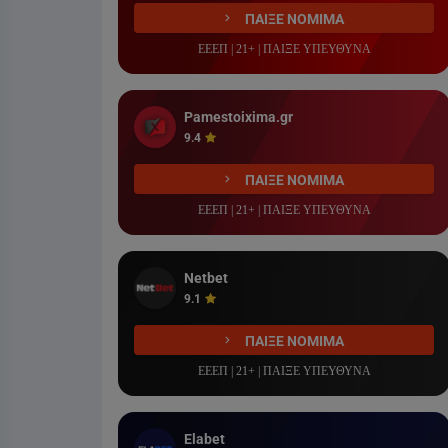
ΠΑΙΞΕ ΝΟΜΙΜΑ
ΕΕΕΠ | 21+ | ΠΑΙΞΕ ΥΠΕΥΘΥΝΑ
Pamestoixima.gr
9.4
ΠΑΙΞΕ ΝΟΜΙΜΑ
ΕΕΕΠ | 21+ | ΠΑΙΞΕ ΥΠΕΥΘΥΝΑ
Netbet
9.1
ΠΑΙΞΕ ΝΟΜΙΜΑ
ΕΕΕΠ | 21+ | ΠΑΙΞΕ ΥΠΕΥΘΥΝΑ
Elabet