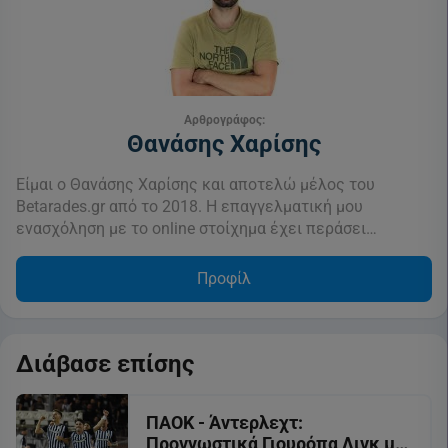
Αρθρογράφος:
Θανάσης Χαρίσης
Είμαι ο Θανάσης Χαρίσης και αποτελώ μέλος του
Betarades.gr από το 2018. Η επαγγελματική μου
ενασχόληση με το online στοίχημα έχει περάσει…
Προφίλ
Διάβασε επίσης
ΠΑΟΚ - Άντερλεχτ:
Προγνωστικά Γιουρόπα Λιγκ με