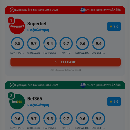
Εγκεκριμένο τον Αύγουστο 2026
Εγκεκριμένο στην Ελλάδα
1
Superbet
9.6
> Αξιολόγηση
9.5
9.7
9.4
9.7
9.6
9.6
ΕΞΥΠΗΡΕΤΗΣΗ
ΑΠΟΔΟΣΕΙΣ
ΠΛΗΡΩΜΕΣ
ΚΙΝΗΤΟ
ΕΙΔΙΚΑ ΣΤΟΙΧ.
LIVE BETTING
ΕΓΓΡΑΦΗ
21+ |Αρμόδιος Ρυθμιστής ΕΕΕΠ
Εγκεκριμένο τον Αύγουστο 2026
Εγκεκριμένο στην Ελλάδα
2
Bet365
9.6
> Αξιολόγηση
9.6
9.7
9.5
9.7
9.6
9.5
ΕΞΥΠΗΡΕΤΗΣΗ
ΑΠΟΔΟΣΕΙΣ
ΠΛΗΡΩΜΕΣ
ΚΙΝΗΤΟ
ΕΙΔΙΚΑ ΣΤΟΙΧ.
LIVE BETTING