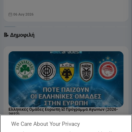
06 Αυγ 2026
📝 Δημοφιλή
Ελληνικές Ομάδες Ευρώπη ☑️ Πρόγραμμα Αγώνων (2026-
2027)
We Care About Your Privacy