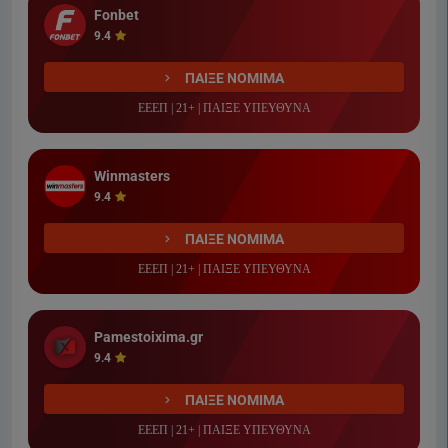
Fonbet
9.4
ΠΑΙΞΕ ΝΟΜΙΜΑ
ΕΕΕΠ | 21+ | ΠΑΙΞΕ ΥΠΕΥΘΥΝΑ
Winmasters
9.4
ΠΑΙΞΕ ΝΟΜΙΜΑ
ΕΕΕΠ | 21+ | ΠΑΙΞΕ ΥΠΕΥΘΥΝΑ
Pamestoixima.gr
9.4
ΠΑΙΞΕ ΝΟΜΙΜΑ
ΕΕΕΠ | 21+ | ΠΑΙΞΕ ΥΠΕΥΘΥΝΑ