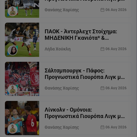
Δωρεάν Προσφορές* (06/08)
Θανάσης Χαρίσης
06 Αυγ 2026
ΠΑΟΚ - Άντερλεχτ Στοίχημα:
ΜΗΔΕΝΙΚΗ Γκανιότα* &
Ενισχυμένες Αποδόσεις στην
Λήδα Χούκλη
06 Αυγ 2026
Bwin (06/08)
Σάλτσμπουργκ - Πάφος:
Προγνωστικά Γιουρόπα Λιγκ με
Δωρεάν Προσφορές* (06/08)
Θανάσης Χαρίσης
06 Αυγ 2026
Λίνκολν - Ομόνοια:
Προγνωστικά Γιουρόπα Λιγκ με
Δωρεάν Προσφορές* (06/08)
Θανάσης Χαρίσης
06 Αυγ 2026