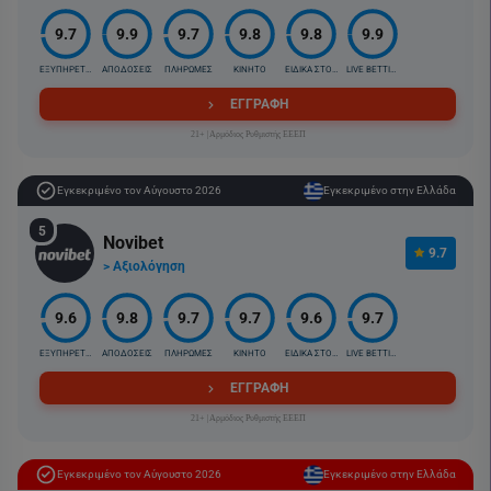
9.7
9.9
9.7
9.8
9.8
9.9
ΕΞΥΠΗΡΕΤΗΣΗ
ΑΠΟΔΟΣΕΙΣ
ΠΛΗΡΩΜΕΣ
ΚΙΝΗΤΟ
ΕΙΔΙΚΑ ΣΤΟΙΧ.
LIVE BETTING
ΕΓΓΡΑΦΗ
21+ |Αρμόδιος Ρυθμιστής ΕΕΕΠ
Εγκεκριμένο τον Αύγουστο 2026
Εγκεκριμένο στην Ελλάδα
5
Novibet
9.7
> Αξιολόγηση
9.6
9.8
9.7
9.7
9.6
9.7
ΕΞΥΠΗΡΕΤΗΣΗ
ΑΠΟΔΟΣΕΙΣ
ΠΛΗΡΩΜΕΣ
ΚΙΝΗΤΟ
ΕΙΔΙΚΑ ΣΤΟΙΧ.
LIVE BETTING
ΕΓΓΡΑΦΗ
21+ |Αρμόδιος Ρυθμιστής ΕΕΕΠ
Εγκεκριμένο τον Αύγουστο 2026
Εγκεκριμένο στην Ελλάδα