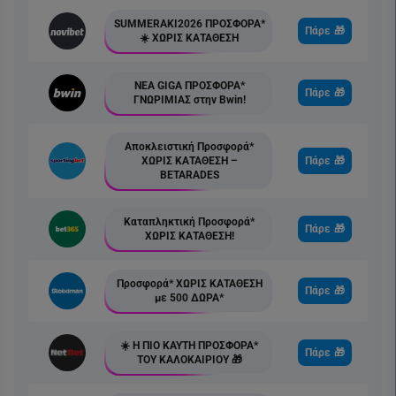
SUMMERAKI2026 ΠΡΟΣΦΟΡΑ*
Πάρε
🎁
☀️ ΧΩΡΙΣ ΚΑΤΑΘΕΣΗ
ΝΕΑ GIGA ΠΡΟΣΦΟΡΑ*
Πάρε
🎁
ΓΝΩΡΙΜΙΑΣ στην Bwin!
Αποκλειστική Προσφορά*
ΧΩΡΙΣ ΚΑΤΑΘΕΣΗ –
Πάρε
🎁
BETARADES
Καταπληκτική Προσφορά*
Πάρε
🎁
ΧΩΡΙΣ ΚΑΤΑΘΕΣΗ!
Προσφορά* ΧΩΡΙΣ ΚΑΤΑΘΕΣΗ
Πάρε
🎁
με 500 ΔΩΡΑ*
☀️ Η ΠΙΟ ΚΑΥΤΗ ΠΡΟΣΦΟΡΑ*
Πάρε
🎁
ΤΟΥ ΚΑΛΟΚΑΙΡΙΟΥ 🎁