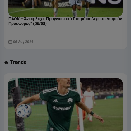
ΠΑΟΚ – Άντερλεχτ: Προγνωστικά Γιουρόπα Λιγκ με Δωρεάν
Προσφορές* (06/08)
06 Αυγ 2026
🔥 Trends