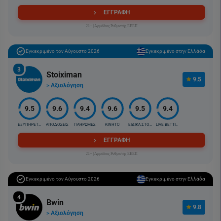
ΕΓΓΡΑΦΗ
21+ |Αρμόδιος Ρυθμιστής ΕΕΕΠ
Εγκεκριμένο τον Αύγουστο 2026
Εγκεκριμένο στην Ελλάδα
3
Stoiximan
9.5
> Αξιολόγηση
9.5
9.6
9.4
9.6
9.5
9.4
ΕΞΥΠΗΡΕΤΗΣΗ
ΑΠΟΔΟΣΕΙΣ
ΠΛΗΡΩΜΕΣ
ΚΙΝΗΤΟ
ΕΙΔΙΚΑ ΣΤΟΙΧ.
LIVE BETTING
ΕΓΓΡΑΦΗ
21+ |Αρμόδιος Ρυθμιστής ΕΕΕΠ
Εγκεκριμένο τον Αύγουστο 2026
Εγκεκριμένο στην Ελλάδα
4
Bwin
9.8
> Αξιολόγηση