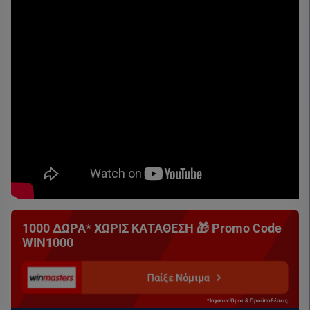
1000 ΔΩΡΑ* ΧΩΡΙΣ ΚΑΤΑΘΕΣΗ 🎁 Promo Code
WIN1000
Παίξε Νόμιμα
*Ισχύουν Όροι & Προϋποθέσεις