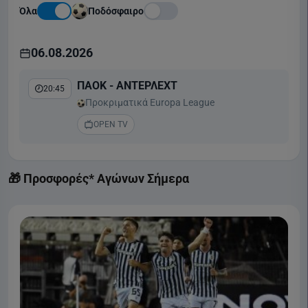
Όλα
Ποδόσφαιρο
06.08.2026
ΠΑΟΚ - ΑΝΤΕΡΛΕΧΤ
20:45
Προκριματικά Europa League
OPEN TV
🎁 Προσφορές* Αγώνων Σήμερα