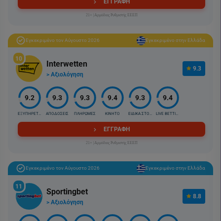
ΕΓΓΡΑΦΗ
21+ |Αρμόδιος Ρυθμιστής ΕΕΕΠ
Εγκεκριμένο τον Αύγουστο 2026
Εγκεκριμένο στην Ελλάδα
10
Interwetten
9.3
> Αξιολόγηση
9.2
9.3
9.3
9.4
9.3
9.4
ΕΞΥΠΗΡΕΤΗΣΗ
ΑΠΟΔΟΣΕΙΣ
ΠΛΗΡΩΜΕΣ
ΚΙΝΗΤΟ
ΕΙΔΙΚΑ ΣΤΟΙΧ.
LIVE BETTING
ΕΓΓΡΑΦΗ
21+ |Αρμόδιος Ρυθμιστής ΕΕΕΠ
Εγκεκριμένο τον Αύγουστο 2026
Εγκεκριμένο στην Ελλάδα
11
Sportingbet
8.8
> Αξιολόγηση