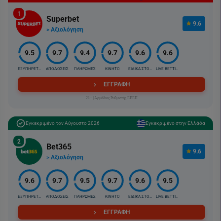
1
Superbet
9.6
> Αξιολόγηση
9.5
9.7
9.4
9.7
9.6
9.6
ΕΞΥΠΗΡΕΤΗΣΗ
ΑΠΟΔΟΣΕΙΣ
ΠΛΗΡΩΜΕΣ
ΚΙΝΗΤΟ
ΕΙΔΙΚΑ ΣΤΟΙΧ.
LIVE BETTING
ΕΓΓΡΑΦΗ
21+ |Αρμόδιος Ρυθμιστής ΕΕΕΠ
Εγκεκριμένο τον Αύγουστο 2026
Εγκεκριμένο στην Ελλάδα
2
Bet365
9.6
> Αξιολόγηση
9.6
9.7
9.5
9.7
9.6
9.5
ΕΞΥΠΗΡΕΤΗΣΗ
ΑΠΟΔΟΣΕΙΣ
ΠΛΗΡΩΜΕΣ
ΚΙΝΗΤΟ
ΕΙΔΙΚΑ ΣΤΟΙΧ.
LIVE BETTING
ΕΓΓΡΑΦΗ