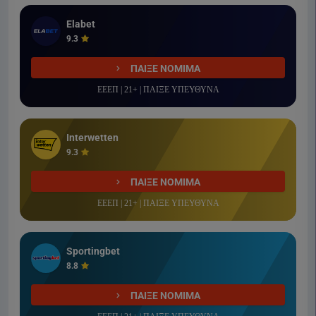
Elabet
9.3
ΠΑΙΞΕ ΝΟΜΙΜΑ
ΕΕΕΠ | 21+ | ΠΑΙΞΕ ΥΠΕΥΘΥΝΑ
Interwetten
9.3
ΠΑΙΞΕ ΝΟΜΙΜΑ
ΕΕΕΠ | 21+ | ΠΑΙΞΕ ΥΠΕΥΘΥΝΑ
Sportingbet
8.8
ΠΑΙΞΕ ΝΟΜΙΜΑ