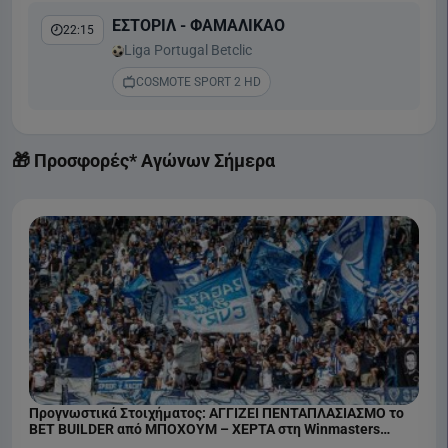
ΕΣΤΟΡΙΛ - ΦΑΜΑΛΙΚΑΟ
22:15
Liga Portugal Betclic
COSMOTE SPORT 2 HD
🎁 Προσφορές* Αγώνων Σήμερα
Προγνωστικά Στοιχήματος: ΑΓΓΙΖΕΙ ΠΕΝΤΑΠΛΑΣΙΑΣΜΟ το
BET BUILDER από ΜΠΟΧΟΥΜ – ΧΕΡΤΑ στη Winmasters
(07/08)