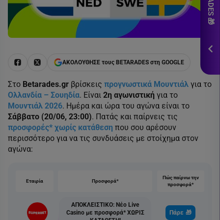
εδ
*Ισ
&
Πρ
ΑΚΟΛΟΥΘΗΣΕ τους BETARADES στη GOOGLE
ΕΓΓ
Στο
Betarades.gr
βρίσκεις
προγνωστικά Μουντιάλ
για το
Ολλανδία – Σουηδία
. Είναι
2η αγωνιστική
για το
Μουντιάλ 2026
. Ημέρα και ώρα του αγώνα είναι το
Σάββατο (20/06, 23:00)
. Πατάς και παίρνεις τις
προσφορές* χωρίς κατάθεση
που σου αρέσουν
περισσότερο για να τις συνδυάσεις με στοίχημα στον
αγώνα:
Πώς παίρνω την
Εταιρία
Προσφορά*
προσφορά*
ΑΠΟΚΛΕΙΣΤΙΚΟ: Νέο Live
Casino με προσφορά* ΧΩΡΙΣ
Πάρε
🎁