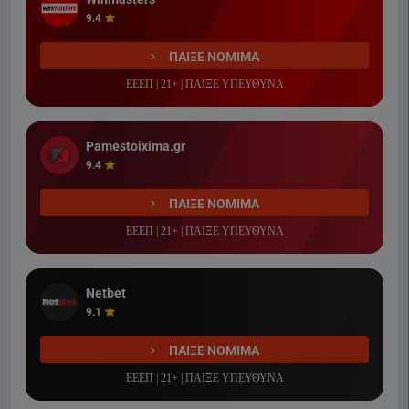
9.4
ΠΑΙΞΕ ΝΟΜΙΜΑ
ΕΕΕΠ | 21+ | ΠΑΙΞΕ ΥΠΕΥΘΥΝΑ
Pamestoixima.gr
9.4
ΠΑΙΞΕ ΝΟΜΙΜΑ
ΕΕΕΠ | 21+ | ΠΑΙΞΕ ΥΠΕΥΘΥΝΑ
Netbet
9.1
ΠΑΙΞΕ ΝΟΜΙΜΑ
ΕΕΕΠ | 21+ | ΠΑΙΞΕ ΥΠΕΥΘΥΝΑ