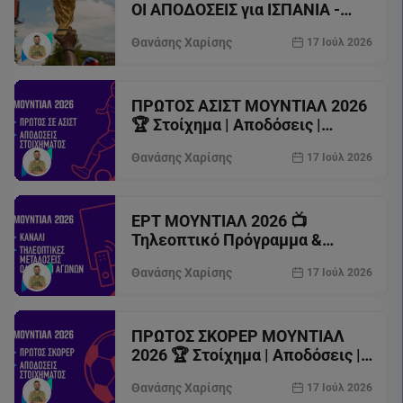
ΟΙ ΑΠΟΔΟΣΕΙΣ για ΙΣΠΑΝΙΑ -
ΑΡΓΕΝΤΙΝΗ στη Superbet;
Θανάσης Χαρίσης
17 Ιούλ 2026
ΠΡΩΤΟΣ ΑΣΙΣΤ ΜΟΥΝΤΙΑΛ 2026
🏆 Στοίχημα | Αποδόσεις |
Παίκτες | Assists
Θανάσης Χαρίσης
17 Ιούλ 2026
ΕΡΤ ΜΟΥΝΤΙΑΛ 2026 📺
Τηλεοπτικό Πρόγραμμα &
Κανάλια Μουντιάλ
Θανάσης Χαρίσης
17 Ιούλ 2026
ΠΡΩΤΟΣ ΣΚΟΡΕΡ ΜΟΥΝΤΙΑΛ
2026 🏆 Στοίχημα | Αποδόσεις |
Παίκτες | Live Κατάταξη
Θανάσης Χαρίσης
17 Ιούλ 2026