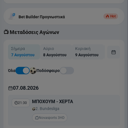
Hot
Bet Builder Προγνωστικά
📺 Μεταδόσεις Αγώνων
Σήμερα
Αύριο
Κυριακή
Δευτέρα
7 Αυγούστου
8 Αυγούστου
9 Αυγούστου
10 Αυγούσ
Όλα
Ποδόσφαιρο
07.08.2026
ΜΠΟΧΟΥΜ - ΧΕΡΤΑ
21:30
2. Bundesliga
Novasports 3HD