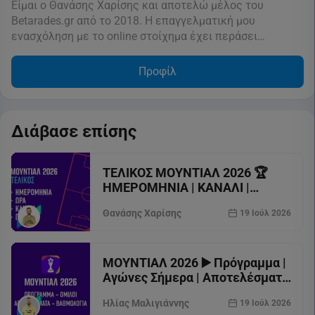
Είμαι ο Θανάσης Χαρίσης και αποτελώ μέλος του
Betarades.gr από το 2018. Η επαγγελματική μου
ενασχόληση με το online στοίχημα έχει περάσει…
Προφίλ
Διάβασε επίσης
ΤΕΛΙΚΟΣ ΜΟΥΝΤΙΑΛ 2026 🏆
ΗΜΕΡΟΜΗΝΙΑ | ΚΑΝΑΛΙ |
ΓΗΠΕΔΟ
Θανάσης Χαρίσης
19 Ιούλ 2026
ΜΟΥΝΤΙΑΛ 2026 ▶️ Πρόγραμμα |
Αγώνες Σήμερα | Αποτελέσματα
| Κανάλι
Ηλίας Μαλιγιάννης
19 Ιούλ 2026