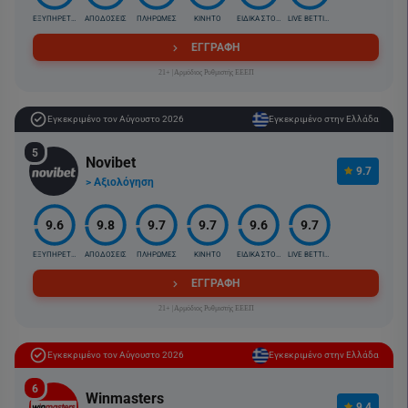
ΕΞΥΠΗΡΕΤΗΣΗ
ΑΠΟΔΟΣΕΙΣ
ΠΛΗΡΩΜΕΣ
ΚΙΝΗΤΟ
ΕΙΔΙΚΑ ΣΤΟΙΧ.
LIVE BETTING
ΕΓΓΡΑΦΗ
21+ |Αρμόδιος Ρυθμιστής ΕΕΕΠ
Εγκεκριμένο τον Αύγουστο 2026
Εγκεκριμένο στην Ελλάδα
5
Novibet
9.7
> Αξιολόγηση
9.6
9.8
9.7
9.7
9.6
9.7
ΕΞΥΠΗΡΕΤΗΣΗ
ΑΠΟΔΟΣΕΙΣ
ΠΛΗΡΩΜΕΣ
ΚΙΝΗΤΟ
ΕΙΔΙΚΑ ΣΤΟΙΧ.
LIVE BETTING
ΕΓΓΡΑΦΗ
21+ |Αρμόδιος Ρυθμιστής ΕΕΕΠ
Εγκεκριμένο τον Αύγουστο 2026
Εγκεκριμένο στην Ελλάδα
6
Winmasters
9.4