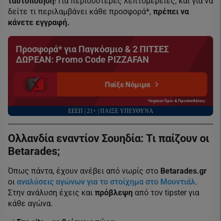
ταυτοποίηση
! Για περισσότερες λεπτομέρειες, και για να
δείτε τι περιλαμβάνει κάθε προσφορά*,
πρέπει να
κάνετε εγγραφή.
Προσφορά* για Παγκόσμιο & 2 ΠΙΤΣΕΣ
ΔΩΡΕΑΝ: Promo Code PIZZAFAN
Παίξε Νόμιμα
*Ισχύουν Όροι & Προϋποθέσεις
ΕΕΕΠ | 21+ | ΠΑΙΞΕ ΥΠΕΥΘΥΝΑ
Ολλανδία εναντίον Σουηδία: Τι παίζουν οι
Betarades;
Όπως πάντα, έχουν ανέβει από νωρίς στο
Betarades.gr
οι
αναλύσεις αγώνων για το στοίχημα στο Μουντιάλ
.
Στην ανάλυση έχεις και
πρόβλεψη
από τον tipster για
κάθε αγώνα.