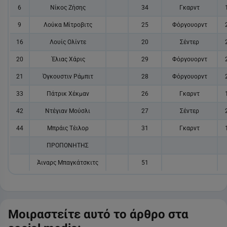
6
Νίκος Ζήσης
34
Γκαρντ
9
Λούκα Μίτροβιτς
25
Φόργουορντ
16
Λουίς Ολίντε
20
Σέντερ
20
Έλιας Χάρις
29
Φόργουορντ
21
Όγκουστιν Ράμπιτ
28
Φόργουορντ
33
Πάτρικ Χέκμαν
26
Γκαρντ
42
Ντέγιαν Μούσλι
27
Σέντερ
44
Μπράις Τέιλορ
31
Γκαρντ
ΠΡΟΠΟΝΗΤΗΣ
Άιναρς Μπαγκάτσκιτς
51
Μοιραστείτε αυτό το άρθρο στα