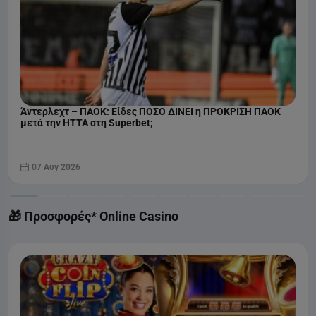
Άντερλεχτ – ΠΑΟΚ: Είδες ΠΟΣΟ ΔΙΝΕΙ η ΠΡΟΚΡΙΣΗ ΠΑΟΚ
μετά την ΗΤΤΑ στη Superbet;
07 Αυγ 2026
🎁 Προσφορές* Online Casino