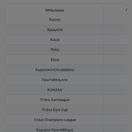
Μπάμπεργκ
Γεν
Ίδρυση
Χρώματα
Κό
Χώρα
Πόλη
Έδρα
Χωρητικότητα γηπέδου
Πρωταθλήματα
Κύπελλα
Τίτλοι Euroleague
Τίτλοι Euro Cup
Τίτλοι Champions League
Εγχώριο Πρωτάθλημα