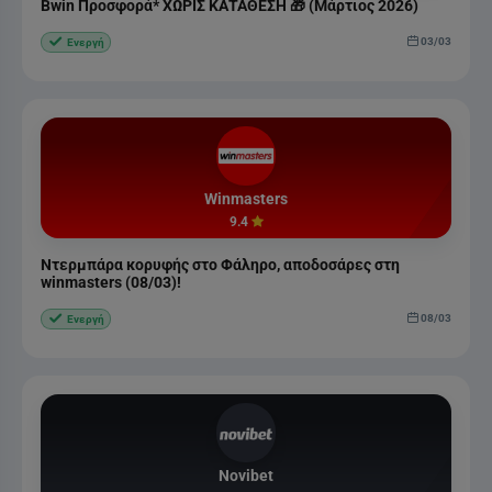
Bwin Προσφορά* ΧΩΡΙΣ ΚΑΤΑΘΕΣΗ 🎁 (Μάρτιος 2026)
03/03
Ενεργή
Winmasters
9.4
Ντερμπάρα κορυφής στο Φάληρο, αποδοσάρες στη
winmasters (08/03)!
08/03
Ενεργή
Novibet