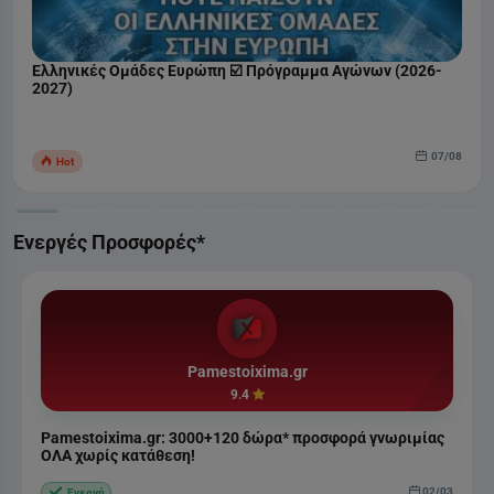
Ελληνικές Ομάδες Ευρώπη ☑️ Πρόγραμμα Αγώνων (2026-
2027)
07/08
Hot
Ενεργές Προσφορές*
Pamestoixima.gr
9.4
Pamestoixima.gr: 3000+120 δώρα* προσφορά γνωριμίας
ΟΛΑ χωρίς κατάθεση!
02/03
Ενεργή