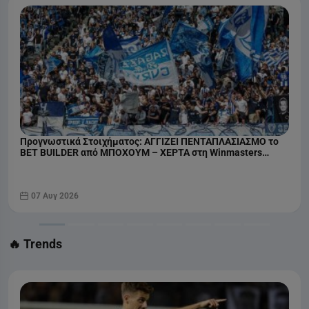
Προγνωστικά Στοιχήματος: ΑΓΓΙΖΕΙ ΠΕΝΤΑΠΛΑΣΙΑΣΜΟ το
BET BUILDER από ΜΠΟΧΟΥΜ – ΧΕΡΤΑ στη Winmasters
(07/08)
07 Αυγ 2026
🔥 Trends