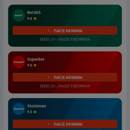
Bet365
9.6
ΠΑΙΞΕ ΝΟΜΙΜΑ
ΕΕΕΠ | 21+ | ΠΑΙΞΕ ΥΠΕΥΘΥΝΑ
Superbet
9.6
ΠΑΙΞΕ ΝΟΜΙΜΑ
ΕΕΕΠ | 21+ | ΠΑΙΞΕ ΥΠΕΥΘΥΝΑ
Stoiximan
9.5
ΠΑΙΞΕ ΝΟΜΙΜΑ