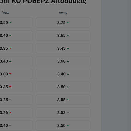
ΣΛΙΓΚΟ ΡΟΒΕΡΣ Αποδόσεις
Draw
Away
3.50
3.75
3.40
3.65
3.35
3.45
3.40
3.60
3.00
3.40
3.35
3.50
3.25
3.55
3.26
3.53
3.40
3.50