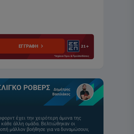
ΕΓΓΡΑΦΗ
*Ισχύουν Όροι & Προϋποθέσεις
ΣΛΙΓΚΟ ΡΟΒΕΡΣ
Δημήτρης
Βασιλάκος
ρφορντ έχει την χειρότερη άμυνα της
 κάθε άλλη ομάδα. Βελτιώθηκαν οι
κοπή μάλλον βοήθησε για να δυναμώσουν,