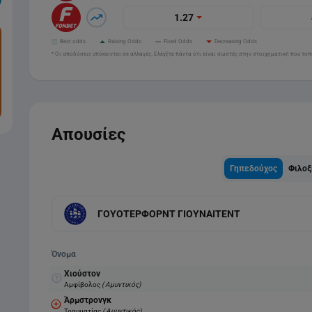
1.27
Best odds
Raising Odds
Fixed Odds
Decreasing Odds
* Οι αποδόσεις υπόκεινται σε αλλαγές. Ελέγξτε πάντα ότι είναι σωστές στην στοιχηματική που τοπ
Απουσίες
Γηπεδούχος
Φιλοξ
ΓΟΥΟΤΕΡΦΟΡΝΤ ΓΙΟΥΝΑΙΤΕΝΤ
Όνομα
Χιούστον
Αμφίβολος
( Αμυντικός)
Άρμστρονγκ
Τραυματίας
( Αμυντικός)