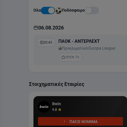
Όλα
Ποδόσφαιρο
06.08.2026
ΠΑΟΚ - ΑΝΤΕΡΛΕΧΤ
20:45
Προκριματικά Europa League
OPEN TV
Στοιχηματικές Εταιρίες
Bwin
9.8
ΠΑΙΞΕ ΝΟΜΙΜΑ