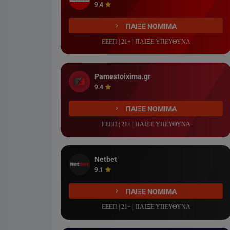
9.4
ΠΑΙΞΕ ΝΟΜΙΜΑ
ΕΕΕΠ | 21+ | ΠΑΙΞΕ ΥΠΕΥΘΥΝΑ
Pamestoixima.gr
9.4
ΠΑΙΞΕ ΝΟΜΙΜΑ
ΕΕΕΠ | 21+ | ΠΑΙΞΕ ΥΠΕΥΘΥΝΑ
Netbet
9.1
ΠΑΙΞΕ ΝΟΜΙΜΑ
ΕΕΕΠ | 21+ | ΠΑΙΞΕ ΥΠΕΥΘΥΝΑ