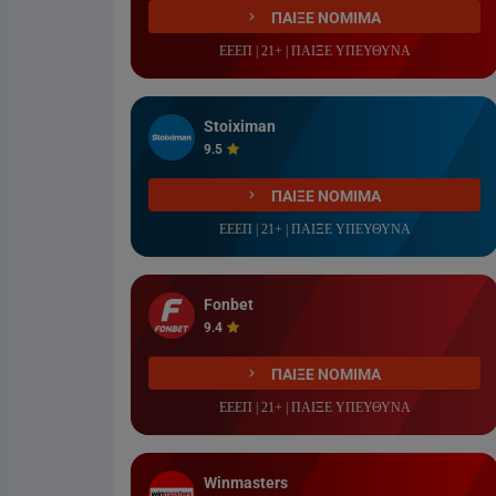
ΠΑΙΞΕ ΝΟΜΙΜΑ
ΕΕΕΠ | 21+ | ΠΑΙΞΕ ΥΠΕΥΘΥΝΑ
Stoiximan
9.5
ΠΑΙΞΕ ΝΟΜΙΜΑ
ΕΕΕΠ | 21+ | ΠΑΙΞΕ ΥΠΕΥΘΥΝΑ
Fonbet
9.4
ΠΑΙΞΕ ΝΟΜΙΜΑ
ΕΕΕΠ | 21+ | ΠΑΙΞΕ ΥΠΕΥΘΥΝΑ
Winmasters