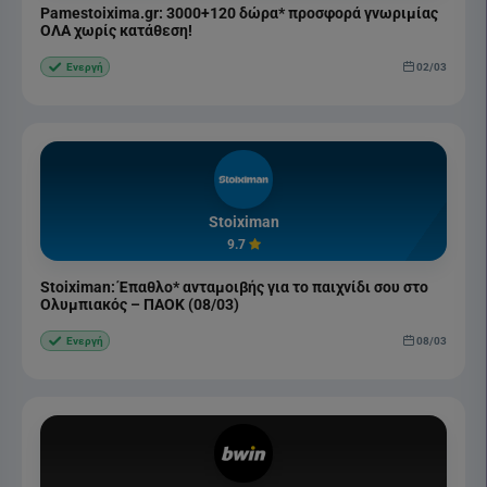
Pamestoixima.gr: 3000+120 δώρα* προσφορά γνωριμίας
ΟΛΑ χωρίς κατάθεση!
02/03
Ενεργή
Stoiximan
9.7
Stoiximan: Έπαθλο* ανταμοιβής για το παιχνίδι σου στο
Ολυμπιακός – ΠΑΟΚ (08/03)
08/03
Ενεργή