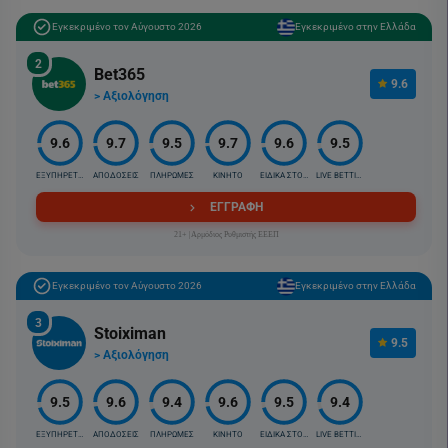
Εγκεκριμένο τον Αύγουστο 2026
Εγκεκριμένο στην Ελλάδα
2
Bet365
9.6
> Αξιολόγηση
9.6
9.7
9.5
9.7
9.6
9.5
ΕΞΥΠΗΡΕΤΗΣΗ
ΑΠΟΔΟΣΕΙΣ
ΠΛΗΡΩΜΕΣ
ΚΙΝΗΤΟ
ΕΙΔΙΚΑ ΣΤΟΙΧ.
LIVE BETTING
ΕΓΓΡΑΦΗ
21+ |Αρμόδιος Ρυθμιστής ΕΕΕΠ
Εγκεκριμένο τον Αύγουστο 2026
Εγκεκριμένο στην Ελλάδα
3
Stoiximan
9.5
> Αξιολόγηση
9.5
9.6
9.4
9.6
9.5
9.4
ΕΞΥΠΗΡΕΤΗΣΗ
ΑΠΟΔΟΣΕΙΣ
ΠΛΗΡΩΜΕΣ
ΚΙΝΗΤΟ
ΕΙΔΙΚΑ ΣΤΟΙΧ.
LIVE BETTING