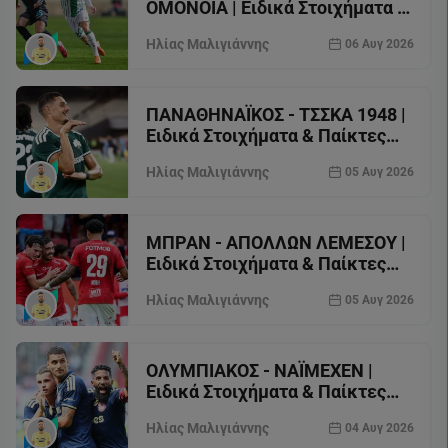
ΟΜΟΝΟΙΑ | Ειδικά Στοιχήματα &
Παίκτες (06/08)
Ηλίας Μαλιγιάννης
06 Αυγ 2026
ΠΑΝΑΘΗΝΑΪΚΟΣ - ΤΣΣΚΑ 1948 |
Ειδικά Στοιχήματα & Παίκτες
(05/08)
Ηλίας Μαλιγιάννης
05 Αυγ 2026
ΜΠΡΑΝ - ΑΠΟΛΛΩΝ ΛΕΜΕΣΟΥ |
Ειδικά Στοιχήματα & Παίκτες
(05/08)
Ηλίας Μαλιγιάννης
05 Αυγ 2026
ΟΛΥΜΠΙΑΚΟΣ - ΝΑΪΜΕΧΕΝ |
Ειδικά Στοιχήματα & Παίκτες
(04/08)
Ηλίας Μαλιγιάννης
04 Αυγ 2026