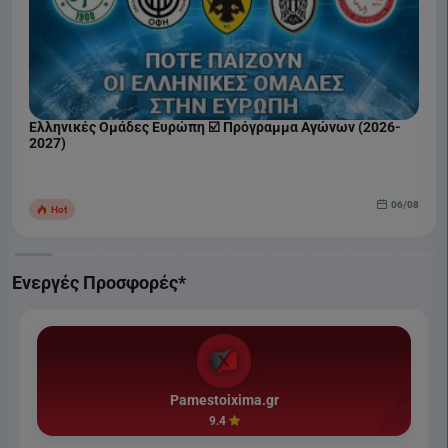
Ελληνικές Ομάδες Ευρώπη ☑️ Πρόγραμμα Αγώνων (2026-
2027)
06/08
Hot
Ενεργές Προσφορές*
Pamestoixima.gr
9.4