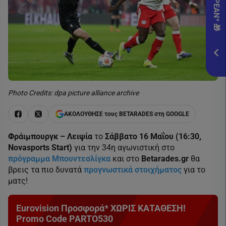
Pame
εδώ!
*Ισχ
Προ
ΕΓΓ
Photo Credits: dpa picture alliance archive
ΑΚΟΛΟΥΘΗΣΕ τους BETARADES στη GOOGLE
Φράιμπουργκ – Λειψία
το
Σάββατο 16 Μαΐου
(16:30,
Novasports Start)
για την 34η αγωνιστική στο
πρόγραμμα Μπουντεσλίγκα
και στο
Betarades.gr
θα
βρεις τα πιο δυνατά
προγνωστικά στοιχήματος
για το
ματς!
Eurovision Προσφορά* ΧΩΡΙΣ ΚΑΤΑΘΕΣΗ!
Promo Code PARTO530