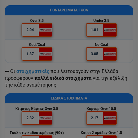
ΠΟΝΤΑΡΙΣΜΑΤΑ ΓΚΟΛ
Over 3.5
Under 3.5
2.04
1.81
Goal/Goal
No Goal
1.37
3.05
➡ Οι
στοιχηματικές
που λειτουργούν στην Ελλάδα
προσφέρουν
πολλά ειδικά στοιχήματα
για την εξέλιξη
της κάθε αναμέτρησης.
ΕΙΔΙΚΑ ΣΤΟΙΧΗΜΑΤΑ
Κίτρινες Κάρτες Over 3.5
Κόρνερ Over 10.5
2.32
2.17
Γκολ στις καθυστερήσεις (90+)
Και οι 2 ομάδες Over 1.5