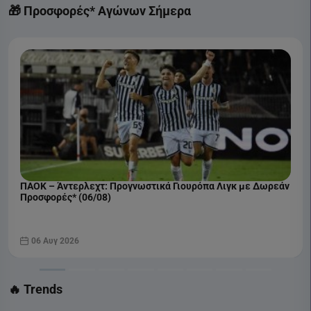
🎁 Προσφορές* Αγώνων Σήμερα
ΠΑΟΚ – Άντερλεχτ: Προγνωστικά Γιουρόπα Λιγκ με Δωρεάν
Προσφορές* (06/08)
06 Αυγ 2026
🔥 Trends