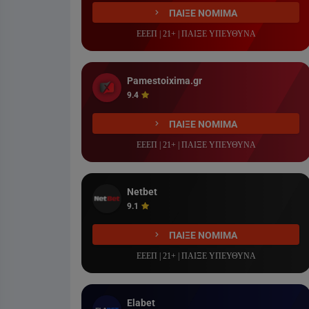
ΠΑΙΞΕ ΝΟΜΙΜΑ
ΕΕΕΠ | 21+ | ΠΑΙΞΕ ΥΠΕΥΘΥΝΑ
Pamestoixima.gr
9.4
ΠΑΙΞΕ ΝΟΜΙΜΑ
ΕΕΕΠ | 21+ | ΠΑΙΞΕ ΥΠΕΥΘΥΝΑ
Netbet
9.1
ΠΑΙΞΕ ΝΟΜΙΜΑ
ΕΕΕΠ | 21+ | ΠΑΙΞΕ ΥΠΕΥΘΥΝΑ
Elabet