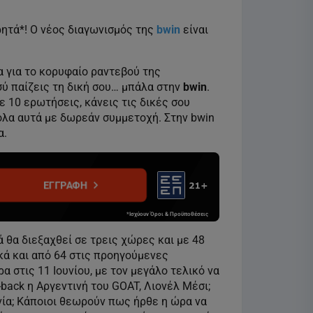
ρητά*! Ο νέος διαγωνισμός της
bwin
είναι
 για το κορυφαίο ραντεβού της
σύ παίζεις τη δική σου… μπάλα στην
bwin
.
ε 10 ερωτήσεις, κάνεις τις δικές σου
 όλα αυτά με δωρεάν συμμετοχή. Στην bwin
α.
ΕΓΓΡΑΦΗ
*Ισχύουν Όροι & Προϋποθέσεις
 θα διεξαχθεί σε τρεις χώρες και με 48
κά και από 64 στις προηγούμενες
 στις 11 Ιουνίου, με τον μεγάλο τελικό να
to-back η Αργεντινή του GOAT, Λιονέλ Μέσι;
νία; Κάποιοι θεωρούν πως ήρθε η ώρα να