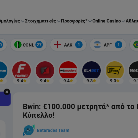
μολογίες
Στοιχηματικές
Προσφορές*
Online Casino
Αθλητ
0
27
1
1
CONL
ΑΛΚ
ΑΡΓ
9.4
9.4
9.4
9.3
9.3
9.
Bwin: €100.000 μετρητά* από το 
Κύπελλο!
Betarades Team