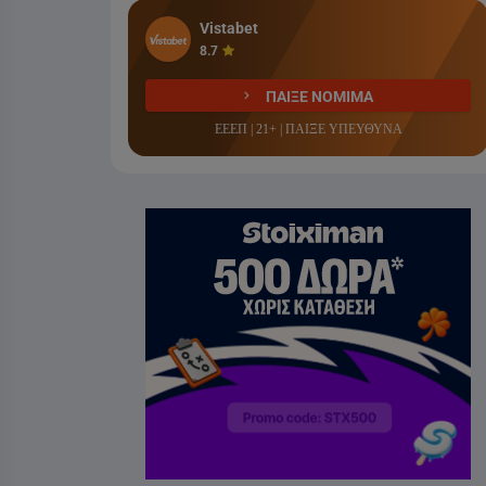
Vistabet
8.7
ΠΑΙΞΕ ΝΟΜΙΜΑ
ΕΕΕΠ | 21+ | ΠΑΙΞΕ ΥΠΕΥΘΥΝΑ