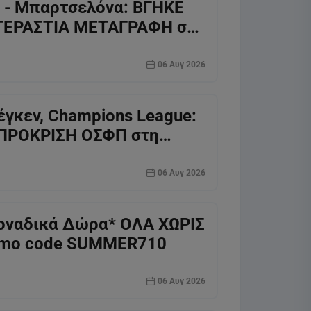
 - Μπαρτσελόνα: ΒΓΗΚΕ
ΤΕΡΑΣΤΙΑ ΜΕΤΑΓΡΑΦΗ στη
06 Αυγ 2026
έγκεν, Champions League:
ΠΡΟΚΡΙΣΗ ΟΣΦΠ στη
06 Αυγ 2026
Μοναδικά Δώρα* ΟΛΑ ΧΩΡΙΣ
omo code SUMMER710
06 Αυγ 2026