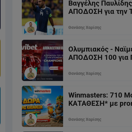
Βαγγέλης Παυλίδης
ΑΠΟΔΟΣΗ για την 
Novibet
Θανάσης Χαρίσης
Ολυμπιακός - Ναϊμ
ΑΠΟΔΟΣΗ 100 για 
Novibet
Θανάσης Χαρίσης
Winmasters: 710 
ΚΑΤΑΘΕΣΗ* με pr
Θανάσης Χαρίσης