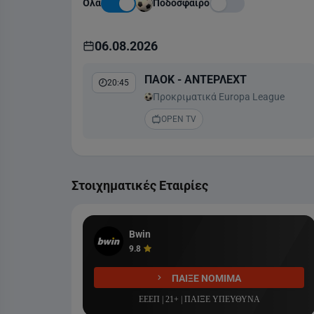
Όλα
Ποδόσφαιρο
06.08.2026
ΠΑΟΚ - ΑΝΤΕΡΛΕΧΤ
20:45
Προκριματικά Europa League
OPEN TV
Στοιχηματικές Εταιρίες
Bwin
9.8
ΠΑΙΞΕ ΝΟΜΙΜΑ
ΕΕΕΠ | 21+ | ΠΑΙΞΕ ΥΠΕΥΘΥΝΑ