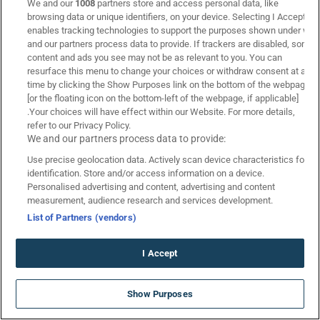
We and our
1008
partners store and access personal data, like
browsing data or unique identifiers, on your device. Selecting I Accept
enables tracking technologies to support the purposes shown under we
and our partners process data to provide. If trackers are disabled, some
content and ads you see may not be as relevant to you. You can
resurface this menu to change your choices or withdraw consent at any
time by clicking the Show Purposes link on the bottom of the webpage
[or the floating icon on the bottom-left of the webpage, if applicable]
.Your choices will have effect within our Website. For more details,
Δεύτερη σερί μέρα με Happy Hour και με 5 Δώρα* σε όλους
refer to our Privacy Policy.
από τη Stoiximan (08/09)!
We and our partners process data to provide:
Use precise geolocation data. Actively scan device characteristics for
09 Αυγ 2026
identification. Store and/or access information on a device.
Personalised advertising and content, advertising and content
measurement, audience research and services development.
List of Partners (vendors)
📝 Δημοφιλή
I Accept
Show Purposes