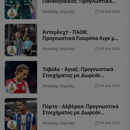
Παναθηναϊκός: Προγνωστικά
Κόνφερενς Λιγκ με Δωρεάν
Θανάσης Χαρίσης
09 Αυγ 2026
Προσφορές* (11/08)
Άντερλεχτ - ΠΑΟΚ:
Προγνωστικά Γιουρόπα Λιγκ με
Δωρεάν Προσφορές* (13/08)
Θανάσης Χαρίσης
09 Αυγ 2026
Τσβόλε - Άγιαξ: Προγνωστικά
Στοιχήματος με Δωρεάν
Προσφορές* (09/08)
Θανάσης Χαρίσης
09 Αυγ 2026
Πόρτο - Αλβέρκα: Προγνωστικά
Στοιχήματος με Δωρεάν
Προσφορές* (09/08)
Θανάσης Χαρίσης
09 Αυγ 2026