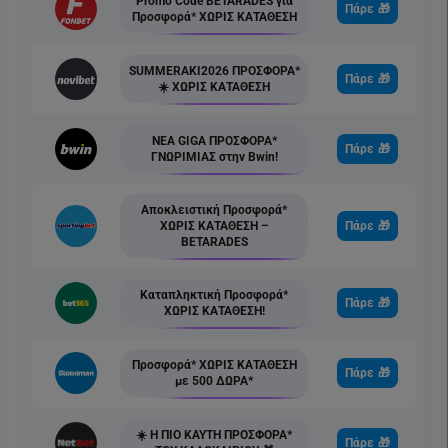
Promo Code BETARADES για
Πάρε
🎁
Προσφορά* ΧΩΡΙΣ ΚΑΤΑΘΕΣΗ
SUMMERAKI2026 ΠΡΟΣΦΟΡΑ*
Πάρε
🎁
☀️ ΧΩΡΙΣ ΚΑΤΑΘΕΣΗ
ΝΕΑ GIGA ΠΡΟΣΦΟΡΑ*
Πάρε
🎁
ΓΝΩΡΙΜΙΑΣ στην Bwin!
Αποκλειστική Προσφορά*
ΧΩΡΙΣ ΚΑΤΑΘΕΣΗ –
Πάρε
🎁
BETARADES
Καταπληκτική Προσφορά*
Πάρε
🎁
ΧΩΡΙΣ ΚΑΤΑΘΕΣΗ!
Προσφορά* ΧΩΡΙΣ ΚΑΤΑΘΕΣΗ
Πάρε
🎁
με 500 ΔΩΡΑ*
☀️ Η ΠΙΟ ΚΑΥΤΗ ΠΡΟΣΦΟΡΑ*
Πάρε
🎁