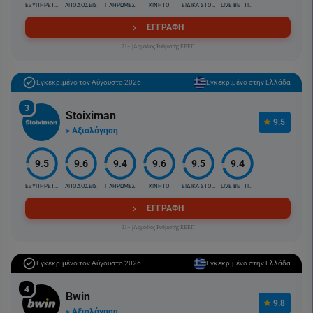
ΕΞΥΠΗΡΕΤΗΣΗ
ΑΠΟΔΟΣΕΙΣ
ΠΛΗΡΩΜΕΣ
ΚΙΝΗΤΟ
ΕΙΔΙΚΑ ΣΤΟΙΧ.
LIVE BETTING
ΕΓΓΡΑΦΗ
21+ |Αρμόδιος Ρυθμιστής ΕΕΕΠ
Εγκεκριμένο τον Αύγουστο 2026
Εγκεκριμένο στην Ελλάδα
3
Stoiximan
9.5
> Αξιολόγηση
9.5
9.6
9.4
9.6
9.5
9.4
ΕΞΥΠΗΡΕΤΗΣΗ
ΑΠΟΔΟΣΕΙΣ
ΠΛΗΡΩΜΕΣ
ΚΙΝΗΤΟ
ΕΙΔΙΚΑ ΣΤΟΙΧ.
LIVE BETTING
ΕΓΓΡΑΦΗ
21+ |Αρμόδιος Ρυθμιστής ΕΕΕΠ
Εγκεκριμένο τον Αύγουστο 2026
Εγκεκριμένο στην Ελλάδα
4
Bwin
9.8
> Αξιολόγηση