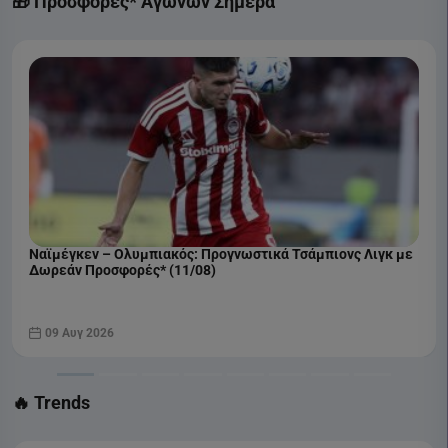
🎁 Προσφορές* Αγώνων Σήμερα
Ναϊμέγκεν – Ολυμπιακός: Προγνωστικά Τσάμπιονς Λιγκ με
Δωρεάν Προσφορές* (11/08)
09 Αυγ 2026
🔥 Trends