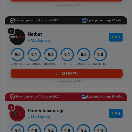
21+ |Αρμόδιος Ρυθμιστής ΕΕΕΠ
Εγκεκριμένο τον Αύγουστο 2026
Εγκεκριμένο στην Ελλάδα
8
Netbet
9.1
> Αξιολόγηση
9.0
9.1
9.2
9.1
8.9
9.0
ΕΞΥΠΗΡΕΤΗΣΗ
ΑΠΟΔΟΣΕΙΣ
ΠΛΗΡΩΜΕΣ
ΚΙΝΗΤΟ
ΕΙΔΙΚΑ ΣΤΟΙΧ.
LIVE BETTING
ΕΓΓΡΑΦΗ
21+ |Αρμόδιος Ρυθμιστής ΕΕΕΠ
Εγκεκριμένο τον Αύγουστο 2026
Εγκεκριμένο στην Ελλάδα
9
Pamestoixima.gr
9.4
> Αξιολόγηση
9.6
9.5
9.4
9.5
9.4
9.3