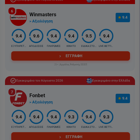
6
Winmasters
9.4
> Αξιολόγηση
9.4
9.6
9.4
9.4
9.5
9.4
ΕΞΥΠΗΡΕΤΗΣΗ
ΑΠΟΔΟΣΕΙΣ
ΠΛΗΡΩΜΕΣ
ΚΙΝΗΤΟ
ΕΙΔΙΚΑ ΣΤΟΙΧ.
LIVE BETTING
ΕΓΓΡΑΦΗ
21+ |Αρμόδιος Ρυθμιστής ΕΕΕΠ
Εγκεκριμένο τον Αύγουστο 2026
Εγκεκριμένο στην Ελλάδα
7
Fonbet
9.4
> Αξιολόγηση
9.4
9.4
9.4
9.3
9.4
9.3
ΕΞΥΠΗΡΕΤΗΣΗ
ΑΠΟΔΟΣΕΙΣ
ΠΛΗΡΩΜΕΣ
ΚΙΝΗΤΟ
ΕΙΔΙΚΑ ΣΤΟΙΧ.
LIVE BETTING
ΕΓΓΡΑΦΗ