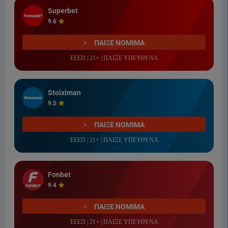
Superbet
9.6
ΠΑΙΞΕ ΝΟΜΙΜΑ
ΕΕΕΠ | 21+ | ΠΑΙΞΕ ΥΠΕΥΘΥΝΑ
Stoiximan
9.5
ΠΑΙΞΕ ΝΟΜΙΜΑ
ΕΕΕΠ | 21+ | ΠΑΙΞΕ ΥΠΕΥΘΥΝΑ
Fonbet
9.4
ΠΑΙΞΕ ΝΟΜΙΜΑ
ΕΕΕΠ | 21+ | ΠΑΙΞΕ ΥΠΕΥΘΥΝΑ