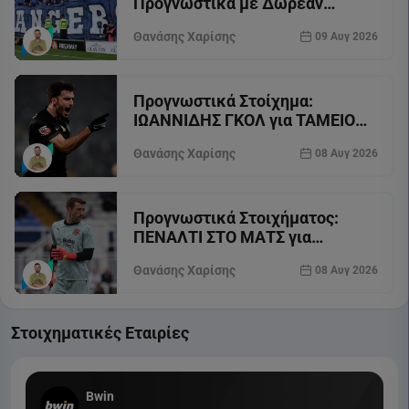
Προγνωστικά με Δωρεάν
Προσφορές* (09/08)
Θανάσης Χαρίσης
09 Αυγ 2026
Προγνωστικά Στοίχημα:
ΙΩΑΝΝΙΔΗΣ ΓΚΟΛ για ΤΑΜΕΙΟ
3.60 στη Superbet (08/08)
Θανάσης Χαρίσης
08 Αυγ 2026
Προγνωστικά Στοιχήματος:
ΠΕΝΑΛΤΙ ΣΤΟ ΜΑΤΣ για
ΤΑΜΕΙΑΡΑ 4.29 στη Winmasters
Θανάσης Χαρίσης
08 Αυγ 2026
(08/08)
Στοιχηματικές Εταιρίες
Bwin