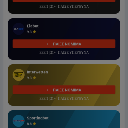
ΕΕΕΠ | 21+ | ΠΑΙΞΕ ΥΠΕΥΘΥΝΑ
Elabet
9.3
ΠΑΙΞΕ ΝΟΜΙΜΑ
ΕΕΕΠ | 21+ | ΠΑΙΞΕ ΥΠΕΥΘΥΝΑ
Interwetten
9.3
ΠΑΙΞΕ ΝΟΜΙΜΑ
ΕΕΕΠ | 21+ | ΠΑΙΞΕ ΥΠΕΥΘΥΝΑ
Sportingbet
8.8