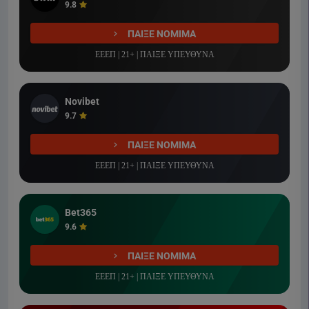
9.8
ΠΑΙΞΕ ΝΟΜΙΜΑ
ΕΕΕΠ | 21+ | ΠΑΙΞΕ ΥΠΕΥΘΥΝΑ
Novibet
9.7
ΠΑΙΞΕ ΝΟΜΙΜΑ
ΕΕΕΠ | 21+ | ΠΑΙΞΕ ΥΠΕΥΘΥΝΑ
Bet365
9.6
ΠΑΙΞΕ ΝΟΜΙΜΑ
ΕΕΕΠ | 21+ | ΠΑΙΞΕ ΥΠΕΥΘΥΝΑ