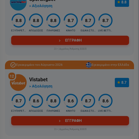
8.8
> Αξιολόγηση
8.8
8.8
8.8
8.7
8.7
8.7
ΕΞΥΠΗΡΕΤΗΣΗ
ΑΠΟΔΟΣΕΙΣ
ΠΛΗΡΩΜΕΣ
ΚΙΝΗΤΟ
ΕΙΔΙΚΑ ΣΤΟΙΧ.
LIVE BETTING
ΕΓΓΡΑΦΗ
21+ |Αρμόδιος Ρυθμιστής ΕΕΕΠ
Εγκεκριμένο τον Αύγουστο 2026
Εγκεκριμένο στην Ελλάδα
12
Vistabet
8.7
> Αξιολόγηση
8.7
8.6
8.8
8.6
8.7
8.6
ΕΞΥΠΗΡΕΤΗΣΗ
ΑΠΟΔΟΣΕΙΣ
ΠΛΗΡΩΜΕΣ
ΚΙΝΗΤΟ
ΕΙΔΙΚΑ ΣΤΟΙΧ.
LIVE BETTING
ΕΓΓΡΑΦΗ
21+ |Αρμόδιος Ρυθμιστής ΕΕΕΠ