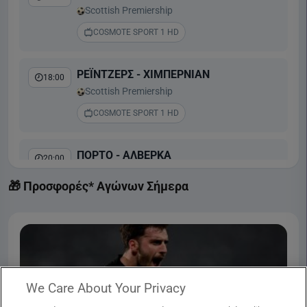
Scottish Premiership
COSMOTE SPORT 1 HD
ΡΕΪΝΤΖΕΡΣ - ΧΙΜΠΕΡΝΙΑΝ
18:00
Scottish Premiership
COSMOTE SPORT 1 HD
ΠΟΡΤΟ - ΑΛΒΕΡΚΑ
20:00
Liga Portugal
🎁 Προσφορές* Αγώνων Σήμερα
COSMOTE SPORT 2 HD
ΜΠΕΝΦΙΚΑ - ΑΚΑΝΤΕΜΙΚΑ ΒΙΣΕΟΥ
22:30
Liga Portugal
COSMOTE SPORT 1 HD
We Care About Your Privacy