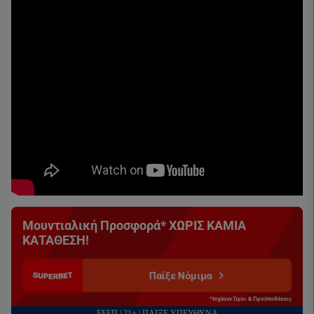
Μουντιαλική Προσφορά* ΧΩΡΙΣ ΚΑΜΙΑ
ΚΑΤΑΘΕΣΗ!
Παίξε Νόμιμα
*Ισχύουν Όροι & Προϋποθέσεις
ΕΕΕΠ | 21+ | ΠΑΙΞΕ ΥΠΕΥΘΥΝΑ