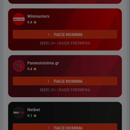
Winmasters
9.4
ΠΑΙΞΕ ΝΟΜΙΜΑ
ΕΕΕΠ | 21+ | ΠΑΙΞΕ ΥΠΕΥΘΥΝΑ
Pamestoixima.gr
9.4
ΠΑΙΞΕ ΝΟΜΙΜΑ
ΕΕΕΠ | 21+ | ΠΑΙΞΕ ΥΠΕΥΘΥΝΑ
Netbet
9.1
ΠΑΙΞΕ ΝΟΜΙΜΑ