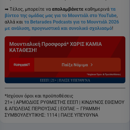
➡ Τέλος, μπορείτε να
απολαμβάνετε
καθημερινά
τα
βίντεο της ομάδας μας για το Μουντιάλ στο YouTube
,
αλλά και
τα Betarades Podcasts για το Μουντιάλ 2026
με ανάλυση, προγνωστικά και συνολικό σχολιασμό
!
Μουντιαλική Προσφορά* ΧΩΡΙΣ ΚΑΜΙΑ
ΚΑΤΑΘΕΣΗ!
Παίξε Νόμιμα
*Ισχύουν Όροι & Προϋποθέσεις
ΕΕΕΠ | 21+ | ΠΑΙΞΕ ΥΠΕΥΘΥΝΑ
*Ισχύουν όροι και προϋποθέσεις
21+ | ΑΡΜΟΔΙΟΣ ΡΥΘΜΙΣΤΗΣ ΕΕΕΠ | ΚΙΝΔΥΝΟΣ ΕΘΙΣΜΟΥ
& ΑΠΩΛΕΙΑΣ ΠΕΡΙΟΥΣΙΑΣ | ΕΟΠΑΕ – ΓΡΑΜΜΗ
ΣΥΜΒΟΥΛΕΥΤΙΚΗΣ: 1114 | ΠΑΙΞΕ ΥΠΕΥΘΥΝΑ