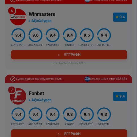
6
Winmasters
9.4
> Αξιολόγηση
9.4
9.6
9.4
9.4
9.5
9.4
ΕΞΥΠΗΡΕΤΗΣΗ
ΑΠΟΔΟΣΕΙΣ
ΠΛΗΡΩΜΕΣ
ΚΙΝΗΤΟ
ΕΙΔΙΚΑ ΣΤΟΙΧ.
LIVE BETTING
ΕΓΓΡΑΦΗ
21+ |Αρμόδιος Ρυθμιστής ΕΕΕΠ
Εγκεκριμένο τον Αύγουστο 2026
Εγκεκριμένο στην Ελλάδα
7
Fonbet
9.4
> Αξιολόγηση
9.4
9.4
9.4
9.3
9.4
9.3
ΕΞΥΠΗΡΕΤΗΣΗ
ΑΠΟΔΟΣΕΙΣ
ΠΛΗΡΩΜΕΣ
ΚΙΝΗΤΟ
ΕΙΔΙΚΑ ΣΤΟΙΧ.
LIVE BETTING
ΕΓΓΡΑΦΗ