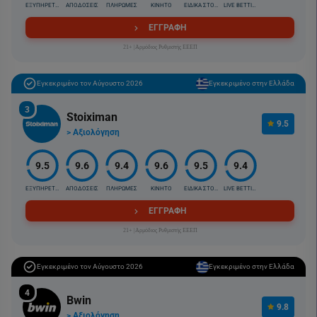
ΕΞΥΠΗΡΕΤΗΣΗ
ΑΠΟΔΟΣΕΙΣ
ΠΛΗΡΩΜΕΣ
ΚΙΝΗΤΟ
ΕΙΔΙΚΑ ΣΤΟΙΧ.
LIVE BETTING
ΕΓΓΡΑΦΗ
21+ |Αρμόδιος Ρυθμιστής ΕΕΕΠ
Εγκεκριμένο τον Αύγουστο 2026
Εγκεκριμένο στην Ελλάδα
3
Stoiximan
9.5
> Αξιολόγηση
9.5
9.6
9.4
9.6
9.5
9.4
ΕΞΥΠΗΡΕΤΗΣΗ
ΑΠΟΔΟΣΕΙΣ
ΠΛΗΡΩΜΕΣ
ΚΙΝΗΤΟ
ΕΙΔΙΚΑ ΣΤΟΙΧ.
LIVE BETTING
ΕΓΓΡΑΦΗ
21+ |Αρμόδιος Ρυθμιστής ΕΕΕΠ
Εγκεκριμένο τον Αύγουστο 2026
Εγκεκριμένο στην Ελλάδα
4
Bwin
9.8
> Αξιολόγηση