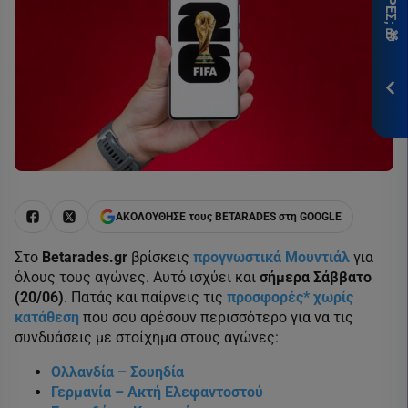
*Ισ
&
Προ
ΕΓΓ
ΑΚΟΛΟΥΘΗΣΕ τους BETARADES στη GOOGLE
Στο
Betarades.gr
βρίσκεις
προγνωστικά Μουντιάλ
για
όλους τους αγώνες. Αυτό ισχύει και
σήμερα Σάββατο
(20/06)
. Πατάς και παίρνεις τις
προσφορές* χωρίς
κατάθεση
που σου αρέσουν περισσότερο για να τις
συνδυάσεις με στοίχημα στους αγώνες:
Ολλανδία – Σουηδία
Γερμανία – Ακτή Ελεφαντοστού