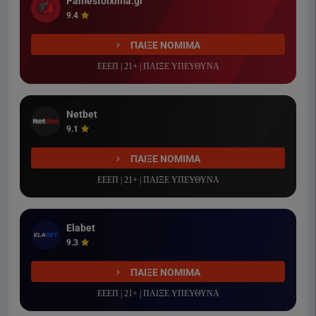
Pamestoixima.gr
9.4
ΠΑΙΞΕ ΝΟΜΙΜΑ
ΕΕΕΠ | 21+ | ΠΑΙΞΕ ΥΠΕΥΘΥΝΑ
Netbet
9.1
ΠΑΙΞΕ ΝΟΜΙΜΑ
ΕΕΕΠ | 21+ | ΠΑΙΞΕ ΥΠΕΥΘΥΝΑ
Elabet
9.3
ΠΑΙΞΕ ΝΟΜΙΜΑ
ΕΕΕΠ | 21+ | ΠΑΙΞΕ ΥΠΕΥΘΥΝΑ