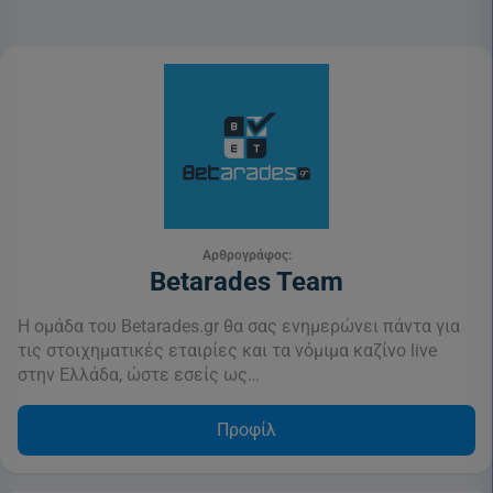
Αρθρογράφος:
Betarades Team
Η ομάδα του Betarades.gr θα σας ενημερώνει πάντα για
τις στοιχηματικές εταιρίες και τα νόμιμα καζίνο live
στην Ελλάδα, ώστε εσείς ως…
Προφίλ