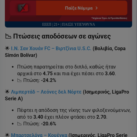
Παίξε Νόμιμα
*Ισχύουν Όροι & Προϋποθέσεις
ΕΕΕΠ | 21+ | ΠΑΙΞΕ ΥΠΕΥΘΥΝΑ
📉 Πτώσεις αποδόσεων σε αγώνες
🌟
Ι.Ν. Σαν Χουάν FC – Βιρτζίνια U.S.C.
(Βολιβία, Copa
Simón Bolívar)
Πτώση παρατηρείται στο διπλό, καθώς ήταν
αρχικά στο
4.75
και πια έχει πέσει στο
3.60
.
📉 Πτώση:
-24.2%
🌟
Λιμπερτάδ – Λεόνες δελ Νόρτε
(Ισημερινός, LigaPro
Serie A)
Πέφτει η απόδοση της νίκης των φιλοξενούμενων,
από το
3.40
έχει πλέον φτάσει στο
2.70
.
📉 Πτώση:
-20.6%
🌟
Μπαρτσελόνα – Κουένκα
(Ισημερινός, LigaPro Serie