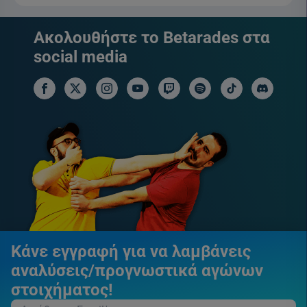
Ακολουθήστε το Betarades στα
social media
facebook social link
x social link
instagram social link
youtube social link
twitch social link
spotify social link
tiktok social link
discord soci
Κάνε εγγραφή για να λαμβάνεις
αναλύσεις/προγνωστικά αγώνων
στοιχήματος!