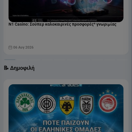
N1 Casino: Σούπερ καλοκαιρινές προσφορές* γνωριμίας
06 Αυγ 2026
📝 Δημοφιλή