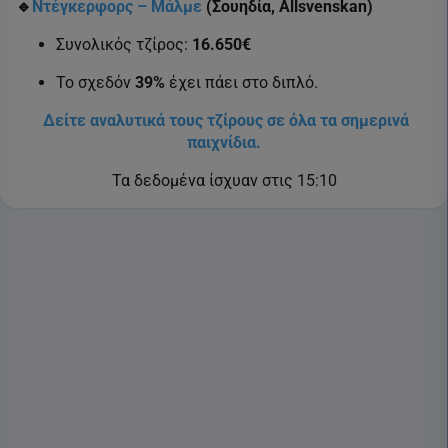
🔹
Ντέγκερφορς – Μάλμε
(Σουηδία, Allsvenskan)
Συνολικός τζίρος:
16.650€
Το σχεδόν
39
%
έχει πάει στο διπλό.
Δείτε αναλυτικά τους τζίρους σε όλα τα σημερινά
παιχνίδια.
Τα δεδομένα ίσχυαν στις 15:10