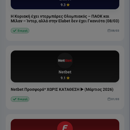
9.3
Η Κυριακή έχει ντερμπάρες Ολυμπιακός – ΠΑΟΚ και
Μίλαν – Ίντερ, αλλά στην Elabet δεν έχει Γκανιότα (08/03)
08/03
Ενεργή
Netbet
9.1
Netbet Προσφορά* ΧΩΡΙΣ ΚΑΤΑΘΕΣΗ ▶️ (Μάρτιος 2026)
01/03
Ενεργή