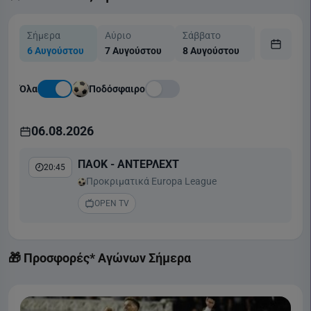
Σήμερα
Αύριο
Σάββατο
Κυριακή
6 Αυγούστου
7 Αυγούστου
8 Αυγούστου
9 Αυγούστ
Όλα
Ποδόσφαιρο
06.08.2026
ΠΑΟΚ - ΑΝΤΕΡΛΕΧΤ
20:45
Προκριματικά Europa League
OPEN TV
🎁 Προσφορές* Αγώνων Σήμερα