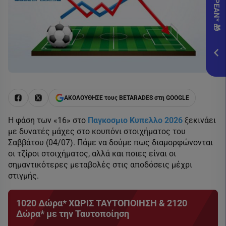
Pame
εδώ!
*Ισχ
Προ
ΕΓΓ
ΑΚΟΛΟΥΘΗΣΕ τους BETARADES στη GOOGLE
Η φάση των «16» στο
Παγκοσμιο Κυπελλο 2026
ξεκινάει
με δυνατές μάχες στο κουπόνι στοιχήματος του
Σαββάτου (04/07). Πάμε να δούμε πως διαμορφώνονται
οι τζίροι στοιχήματος, αλλά και ποιες είναι οι
σημαντικότερες μεταβολές στις αποδόσεις μέχρι
στιγμής.
1020 Δώρα* ΧΩΡΙΣ ΤΑΥΤΟΠΟΙΗΣΗ & 2120
Δώρα* με την Ταυτοποίηση