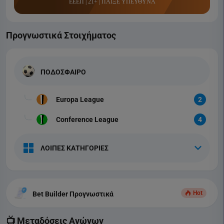
ΕΕΕΠ | 21+ | ΠΑΙΞΕ ΥΠΕΥΘΥΝΑ
Προγνωστικά Στοιχήματος
ΠΟΔΟΣΦΑΙΡΟ
Europa League
2
Conference League
4
ΛΟΙΠΕΣ ΚΑΤΗΓΟΡΙΕΣ
Hot
Bet Builder Προγνωστικά
📺 Μεταδόσεις Αγώνων