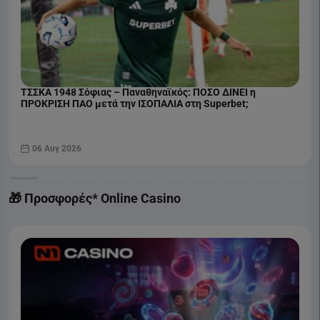
ΤΣΣΚΑ 1948 Σόφιας – Παναθηναϊκός: ΠΟΣΟ ΔΙΝΕΙ η
ΠΡΟΚΡΙΣΗ ΠΑΟ μετά την ΙΣΟΠΑΛΙΑ στη Superbet;
06 Αυγ 2026
🎁 Προσφορές* Online Casino