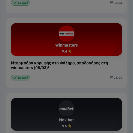
03/03
Ενεργή
Winmasters
9.4
Ντερμπάρα κορυφής στο Φάληρο, αποδοσάρες στη
winmasters (08/03)!
08/03
Ενεργή
Novibet
9.5