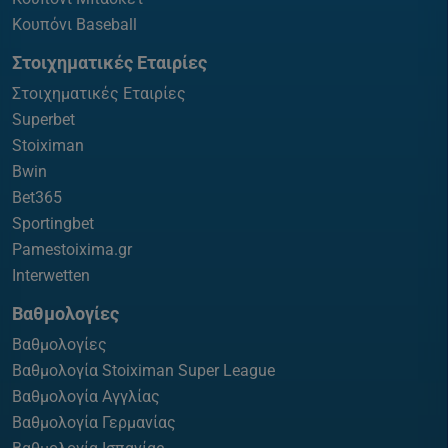
Κουπόνι Baseball
Στοιχηματικές Εταιρίες
Στοιχηματικές Εταιρίες
Superbet
Stoiximan
Bwin
Bet365
Sportingbet
Pamestoixima.gr
Interwetten
Βαθμολογίες
Βαθμολογίες
Βαθμολογία Stoiximan Super League
Βαθμολογία Αγγλίας
Βαθμολογία Γερμανίας