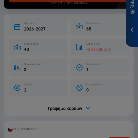
ΕΕΕΠ | 21+ | ΠΑΙΞΕ ΥΠΕΥΘΥΝΑ
και
Πρ
Περίοδος:
Ποντάρισμα:
ΕΓΓ
2026-2027
65
Επιστροφές:
Κέρδος (ROI)
40
-25 (-38.5)%
Προγνωστικά:
Κερδισμένα:
3
1
Χαμένα:
Επιστράφηκαν:
2
0
Γράφημα κερδών
ΤΣΕ
07/08 20:00