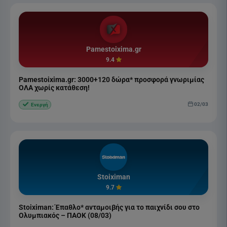
Pamestoixima.gr
9.4
Pamestoixima.gr: 3000+120 δώρα* προσφορά γνωριμίας
ΟΛΑ χωρίς κατάθεση!
02/03
Ενεργή
Stoiximan
9.7
Stoiximan: Έπαθλο* ανταμοιβής για το παιχνίδι σου στο
Ολυμπιακός – ΠΑΟΚ (08/03)