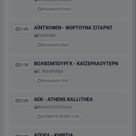
Novasports Prime
ΑΪΝΤΧΟΦΕΝ - ΦΟΡΤΟΥΝΑ ΣΙΤΑΡΝΤ
21:00
Eredivisie
Novasports Start
ΒΟΛΦΣΜΠΟΥΡΓΚ - ΚΑΪΖΕΡΛΑΟΥΤΕΡΝ
21:30
2. Bundesliga
Novasports 3HD
ΑΕΚ - ATHENS KALLITHEA
22:00
Φιλικά Συλλόγων
COSMOTE SPORT 3 HD
ΑΠΟΕΛ - ΚΗΦΙΣΙΑ