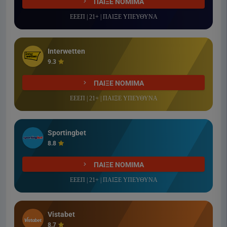
ΠΑΙΞΕ ΝΟΜΙΜΑ
ΕΕΕΠ | 21+ | ΠΑΙΞΕ ΥΠΕΥΘΥΝΑ
Interwetten
9.3
ΠΑΙΞΕ ΝΟΜΙΜΑ
ΕΕΕΠ | 21+ | ΠΑΙΞΕ ΥΠΕΥΘΥΝΑ
Sportingbet
8.8
ΠΑΙΞΕ ΝΟΜΙΜΑ
ΕΕΕΠ | 21+ | ΠΑΙΞΕ ΥΠΕΥΘΥΝΑ
Vistabet
8.7