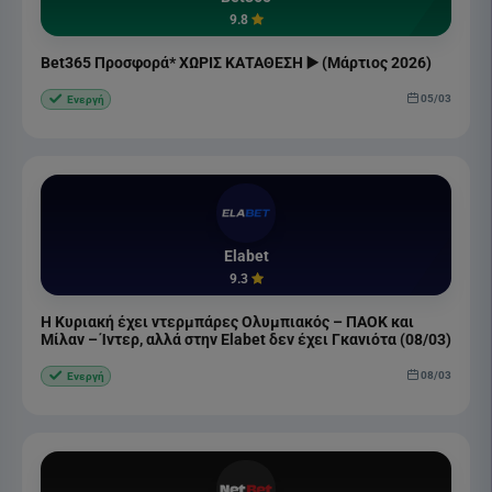
9.8
Bet365 Προσφορά* ΧΩΡΙΣ ΚΑΤΑΘΕΣΗ ▶️ (Μάρτιος 2026)
05/03
Ενεργή
Elabet
9.3
Η Κυριακή έχει ντερμπάρες Ολυμπιακός – ΠΑΟΚ και
Μίλαν – Ίντερ, αλλά στην Elabet δεν έχει Γκανιότα (08/03)
08/03
Ενεργή