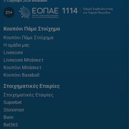
© Copyright 2026 Betarades
21+
Κουπόνι Πάμε Στοίχημα
Κουπόνι Πάμε Στοίχημα
Η ομάδα μας
Livescore
Livescore Μπάσκετ
Κουπόνι Μπάσκετ
Κουπόνι Baseball
Στοιχηματικές Εταιρίες
Στοιχηματικές Εταιρίες
Superbet
Stoiximan
Bwin
Bet365