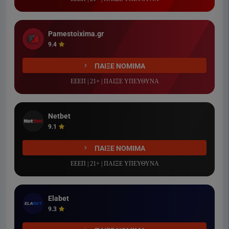
Pamestoixima.gr
9.4
ΠΑΙΞΕ ΝΟΜΙΜΑ
ΕΕΕΠ | 21+ | ΠΑΙΞΕ ΥΠΕΥΘΥΝΑ
Netbet
9.1
ΠΑΙΞΕ ΝΟΜΙΜΑ
ΕΕΕΠ | 21+ | ΠΑΙΞΕ ΥΠΕΥΘΥΝΑ
Elabet
9.3