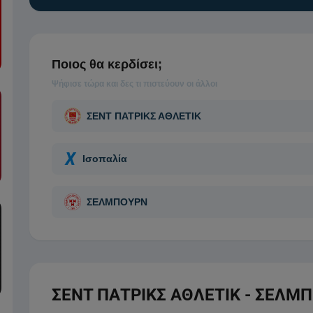
ΣΕΝΤ ΠΑΤΡΙΚΣ ΑΘΛΕΤΙΚ - ΣΕΛΜ