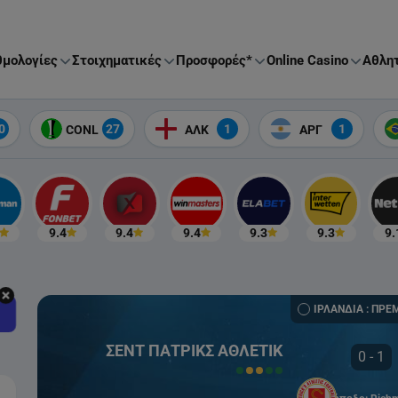
μολογίες
Στοιχηματικές
Προσφορές*
Online Casino
Αθλητ
0
27
1
1
CONL
ΑΛΚ
ΑΡΓ
9.4
9.4
9.4
9.3
9.3
9.
ΙΡΛΑΝΔΙΑ : ΠΡΕ
ΣΕΝΤ ΠΑΤΡΙΚΣ ΑΘΛΕΤΙΚ
0 - 1