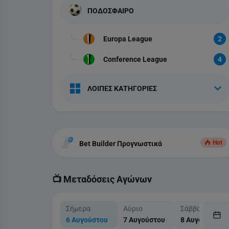
ΠΟΔΟΣΦΑΙΡΟ
Europa League
2
Conference League
4
ΛΟΙΠΕΣ ΚΑΤΗΓΟΡΙΕΣ
Hot
Bet Builder Προγνωστικά
📺 Μεταδόσεις Αγώνων
Σήμερα
Αύριο
Σάββατο
6 Αυγούστου
7 Αυγούστου
8 Αυγούστου