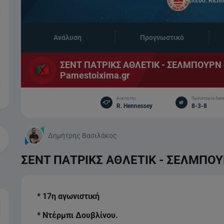
Γήπεδο: Rich
Ανάλυση
Προγνωστικό
ΣΕΝΤ ΠΑΤΡΙΚΣ ΑΘΛΕΤΙΚ - ΣΕΛΜΠΟΥΡΝ 
Pamestoixima.gr
Διαιτητής
Προϊστορία δεκα
R. Hennessey
8-3-8
Δημήτρης Βασιλάκος
ΣΕΝΤ ΠΑΤΡΙΚΣ ΑΘΛΕΤΙΚ - ΣΕΛΜΠΟ
* 17η αγωνιστική
Κυριακή
Δευτέρα
Τρίτη
Τετάρτη
* Ντέρμπι Δουβλίνου.
9 Αυγούστου
10 Αυγούστου
11 Αυγούστου
12 Αυγούστου