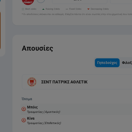
Best odds
Raising Odds
Fixed Odds
Decreasing Odds
* Οι αποδόσεις υπόκεινται σε αλλαγές. Ελέγξτε πάντα ότι είναι σωστές στην στοιχηματική που τοπ
Απουσίες
Γηπεδούχος
Φιλοξ
ΣΕΝΤ ΠΑΤΡΙΚΣ ΑΘΛΕΤΙΚ
Όνομα
Μπόις
Τραυματίας
( Αμυντικός)
Κίνα
Τραυματίας
( Επιθετικός)