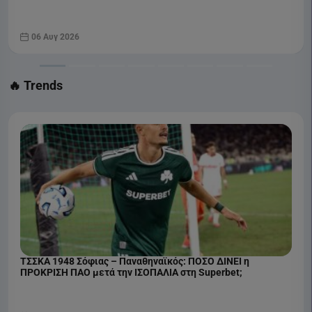
06 Αυγ 2026
🔥 Trends
ΤΣΣΚΑ 1948 Σόφιας – Παναθηναϊκός: ΠΟΣΟ ΔΙΝΕΙ η
ΠΡΟΚΡΙΣΗ ΠΑΟ μετά την ΙΣΟΠΑΛΙΑ στη Superbet;