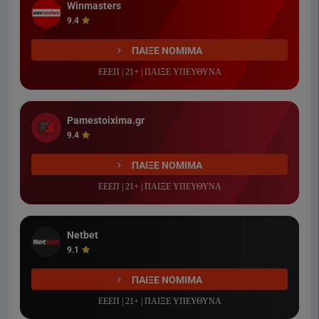
Winmasters
9.4
ΠΑΙΞΕ ΝΟΜΙΜΑ
ΕΕΕΠ | 21+ | ΠΑΙΞΕ ΥΠΕΥΘΥΝΑ
Pamestoixima.gr
9.4
ΠΑΙΞΕ ΝΟΜΙΜΑ
ΕΕΕΠ | 21+ | ΠΑΙΞΕ ΥΠΕΥΘΥΝΑ
Netbet
9.1
ΠΑΙΞΕ ΝΟΜΙΜΑ
ΕΕΕΠ | 21+ | ΠΑΙΞΕ ΥΠΕΥΘΥΝΑ