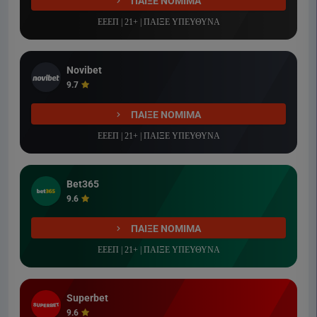
ΠΑΙΞΕ ΝΟΜΙΜΑ
ΕΕΕΠ | 21+ | ΠΑΙΞΕ ΥΠΕΥΘΥΝΑ
Novibet
9.7
ΠΑΙΞΕ ΝΟΜΙΜΑ
ΕΕΕΠ | 21+ | ΠΑΙΞΕ ΥΠΕΥΘΥΝΑ
Bet365
9.6
ΠΑΙΞΕ ΝΟΜΙΜΑ
ΕΕΕΠ | 21+ | ΠΑΙΞΕ ΥΠΕΥΘΥΝΑ
Superbet
9.6