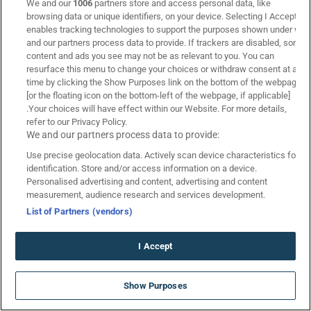
We and our
1006
partners store and access personal data, like
browsing data or unique identifiers, on your device. Selecting I Accept
enables tracking technologies to support the purposes shown under we
Netbet
and our partners process data to provide. If trackers are disabled, some
9.1
content and ads you see may not be as relevant to you. You can
resurface this menu to change your choices or withdraw consent at any
Netbet Προσφορά* ΧΩΡΙΣ ΚΑΤΑΘΕΣΗ ▶️ (Μάρτιος 2026)
time by clicking the Show Purposes link on the bottom of the webpage
[or the floating icon on the bottom-left of the webpage, if applicable]
01/03
Ενεργή
.Your choices will have effect within our Website. For more details,
refer to our Privacy Policy.
We and our partners process data to provide:
Use precise geolocation data. Actively scan device characteristics for
identification. Store and/or access information on a device.
Personalised advertising and content, advertising and content
measurement, audience research and services development.
Fonbet
9.4
List of Partners (vendors)
✨ Προσφορά* Κορυφής από τη Fonbet!
I Accept
06/03
Ενεργή
ΝΕΑ GIGA ΠΡΟΣΦΟΡΑ* ΓΝΩΡΙΜΙΑΣ
Show Purposes
στην Bwin!
*Ισχύουν Όροι & Προϋποθέσεις