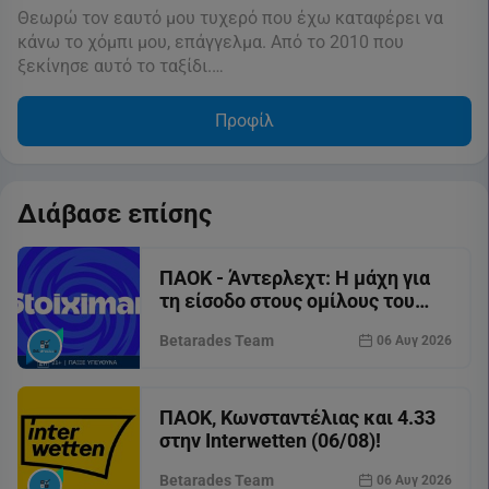
Θεωρώ τον εαυτό μου τυχερό που έχω καταφέρει να
κάνω το χόμπι μου, επάγγελμα. Από το 2010 που
ξεκίνησε αυτό το ταξίδι.…
Προφίλ
Διάβασε επίσης
ΠΑΟΚ - Άντερλεχτ: Η μάχη για
τη είσοδο στους ομίλους του
Europa League, με έπαθλο*
Betarades Team
06 Αυγ 2026
ανταμοιβής στη Stoiximan!
(06/08)!
ΠΑΟΚ, Κωνσταντέλιας και 4.33
στην Interwetten (06/08)!
Betarades Team
06 Αυγ 2026