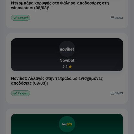
Ντερμπάρα κορυφής στο Φάληρο, αποδοσάρες στη
winmasters (08/03)!
08/03
Ενεργή
Novibet
9.5
Novibet: Αλλαγές στην τετράδα με ενισχυμένες
αποδόσεις (08/03)!
08/03
Ενεργή