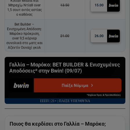
Κιλιάν Μπαπέ και
Μπραχίμ Ντίαθ over
13.50
15.00
1,5 σουτ εντός εστίας
ο καθένας
Bet Builder –
Ενισχυμένη Απόδοση:
Μαρόκο πρόκριση,
21.00
26.00
over 9,5 κόρνερ
συνολικά στο ματς και
Αζεντίν Ουναχί γκολ
Γαλλία – Μαρόκο: BET BUILDER & Ενισχυμένες
Αποδόσεις* στην Bwin! (09/07)
Παίξε Νόμιμα
*Ισχύουν Όροι & Προϋποθέσεις
ΕΕΕΠ | 21+ | ΠΑΙΞΕ ΥΠΕΥΘΥΝΑ
Ποιος θα κερδίσει στο Γαλλία – Μαρόκο;