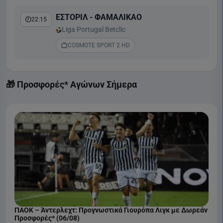
ΕΣΤΟΡΙΛ - ΦΑΜΑΛΙΚΑΟ
22:15
Liga Portugal Betclic
COSMOTE SPORT 2 HD
🎁 Προσφορές* Αγώνων Σήμερα
ΠΑΟΚ – Άντερλεχτ: Προγνωστικά Γιουρόπα Λιγκ με Δωρεάν
Προσφορές* (06/08)