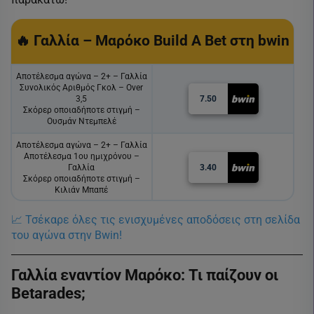
🔥 Γαλλία – Μαρόκο Build A Bet στη bwin
Αποτέλεσμα αγώνα – 2+ – Γαλλία
Συνολικός Αριθμός Γκολ – Over
3,5
7.50
Σκόρερ οποιαδήποτε στιγμή –
Ουσμάν Ντεμπελέ
Αποτέλεσμα αγώνα – 2+ – Γαλλία
Αποτέλεσμα 1ου ημιχρόνου –
Γαλλία
3.40
Σκόρερ οποιαδήποτε στιγμή –
Κιλιάν Μπαπέ
📈 Τσέκαρε όλες τις ενισχυμένες αποδόσεις στη σελίδα
του αγώνα στην Bwin!
Γαλλία εναντίον Μαρόκο: Τι παίζουν οι
Betarades;