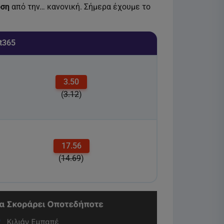
οση
από την… κανονική. Σήμερα έχουμε το
t365
3.50
(
3.12
)
17.56
(
14.69
)