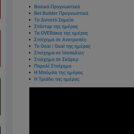
Βασικά Προγνωστικά
Bet Builder Προγνωστικά
Το Δυνατό Σημείο
Στάνταρ της ημέρας
Τα OVERάκια της ημέρας
Στοίχημα σε Ανατροπές
Το Goal / Goal της ημέρας
Στοίχημα σε Ισοπαλίες
Στοίχημα σε Σκόρερ
Παρολί Στοίχημα
Η Μπόμπα της ημέρας
Η Τριάδα της ημέρας