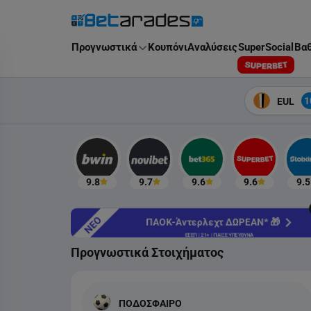
Στοίχημα
Προγνωστικά
Κουπόνι
Αναλύσεις
SuperSocial
Βαθ
1
EUL
9.8
9.7
9.6
9.6
9.5
ΝΕΟ
ΠΑΟK-Άντερλεχτ ΔΩΡΕΑΝ* 🎁
ΕΕΕΠ | 21+ | ΠΑΙΞΕ ΥΠΕΥΘΥΝΑ
Προγνωστικά Στοιχήματος
ΠΟΔΟΣΦΑΙΡΟ