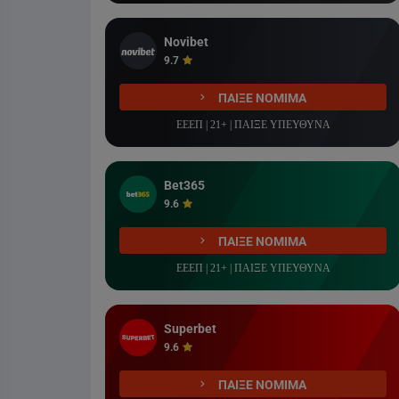
Novibet
9.7
ΠΑΙΞΕ ΝΟΜΙΜΑ
ΕΕΕΠ | 21+ | ΠΑΙΞΕ ΥΠΕΥΘΥΝΑ
Bet365
9.6
ΠΑΙΞΕ ΝΟΜΙΜΑ
ΕΕΕΠ | 21+ | ΠΑΙΞΕ ΥΠΕΥΘΥΝΑ
Superbet
9.6
ΠΑΙΞΕ ΝΟΜΙΜΑ