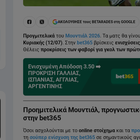
ΑΚΟΛΟΥΘΗΣΕ τους BETARADES στη GOOGLE
Προγμιτελικά
του
Μουντιάλ 2026
. Τα ματς θα γίν
Κυριακής
(12/07)
. Στην
bet365
βρίσκεις
ενισχύσει
Θέλεις
προκρίσεις των φαβορί για γκολ των πρώ
Ενισχυμένη Απόδοση 3.50 ➡️
ΠΡΟΚΡΙΣΗ ΓΑΛΛΙΑΣ,
ΙΣΠΑΝΙΑΣ, ΑΓΓΛΙΑΣ,
ΑΡΓΕΝΤΙΝΗΣ
Προημιτελικά Μουντιάλ, προγνωστικ
στην bet365
Όσοι ασχολούνται με το
online στοίχημα
και τα
προ
τη
σούπερ ενίσχυση της bet365
σε σημαντικούς αγ