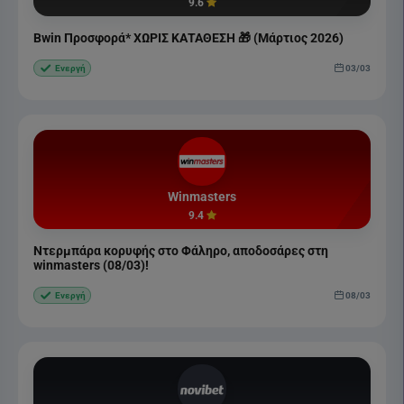
9.6
Bwin Προσφορά* ΧΩΡΙΣ ΚΑΤΑΘΕΣΗ 🎁 (Μάρτιος 2026)
03/03
Ενεργή
Winmasters
9.4
Ντερμπάρα κορυφής στο Φάληρο, αποδοσάρες στη
winmasters (08/03)!
08/03
Ενεργή