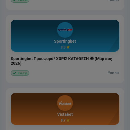
Sportingbet
8.8
Sportingbet Προσφορά* ΧΩΡΙΣ ΚΑΤΑΘΕΣΗ 🎁 (Μάρτιος
2026)
01/03
Ενεργή
Vistabet
8.7