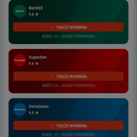
Bet365
9.6
ΠΑΙΞΕ ΝΟΜΙΜΑ
ΕΕΕΠ | 21+ | ΠΑΙΞΕ ΥΠΕΥΘΥΝΑ
Superbet
9.6
ΠΑΙΞΕ ΝΟΜΙΜΑ
ΕΕΕΠ | 21+ | ΠΑΙΞΕ ΥΠΕΥΘΥΝΑ
Stoiximan
9.5
ΠΑΙΞΕ ΝΟΜΙΜΑ
ΕΕΕΠ | 21+ | ΠΑΙΞΕ ΥΠΕΥΘΥΝΑ