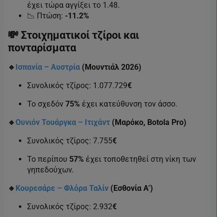
έχει τώρα αγγίξει το 1.48.
📉 Πτώση:
-11.2%
💸 Στοιχηματικοί τζίροι και
πονταρίσματα
🔹
Ισπανία – Αυστρία
(Μουντιάλ 2026)
Συνολικός τζίρος: 1.077.729
€
Το σχεδόν
75%
έχει κατεύθυνση τον άσσο.
🔹
Ουνιόν Τουάργκα – Ιτιχάντ
(Μαρόκο, Botola Pro)
Συνολικός τζίρος: 7.755
€
Το περίπου
57%
έχει τοποθετηθεί στη νίκη των
γηπεδούχων.
🔹
Κουρεσάρε – Φλόρα Ταλίν
(Εσθονία Α’)
Συνολικός τζίρος: 2.932
€