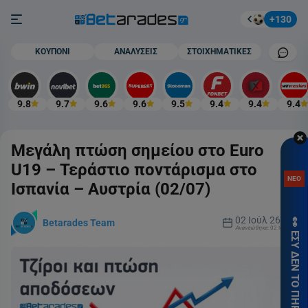
Στοίχημα
Burger button
+130
Mobile champ
ΚΟΥΠΟΝΙ
ΑΝΑΛΥΣΕΙΣ
ΣΤΟΙΧΗΜΑΤΙΚΕΣ
9.8
9.7
9.6
9.6
9.5
9.4
9.4
9.4
Μεγάλη πτώση σημείου στο Euro
U19 – Τεράστιο ποντάρισμα στο
ΑΝ
ΝΕΟ
ΠΡ
Ισπανία – Αυστρία (02/07)
ΓΝΩ
02 Ιούλ 26
👀 ΕΣΥ ΔΕΝ ΤΟ ΠΗΡΕΣ; 🎁
Betarades Team
ΧΩΡ
Ανανεώθηκε:
02 Ιούλ 26
ΚΑ
στη
ΕΓ
εδώ