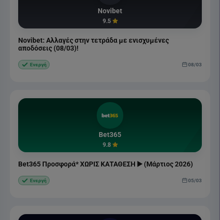
Novibet
9.5
Novibet: Αλλαγές στην τετράδα με ενισχυμένες
αποδόσεις (08/03)!
08/03
Ενεργή
Bet365
9.8
Bet365 Προσφορά* ΧΩΡΙΣ ΚΑΤΑΘΕΣΗ ▶️ (Μάρτιος 2026)
05/03
Ενεργή