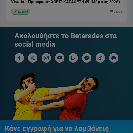
Vistabet Προσφορά* ΧΩΡΙΣ ΚΑΤΑΘΕΣΗ 🎁 (Μάρτιος 2026)
01/03
Ενεργή
Ακολουθήστε το Betarades στα
social media
facebook social link
x social link
instagram social link
youtube social link
twitch social link
spotify social link
tiktok social link
discord soci
Κάνε εγγραφή για να λαμβάνεις