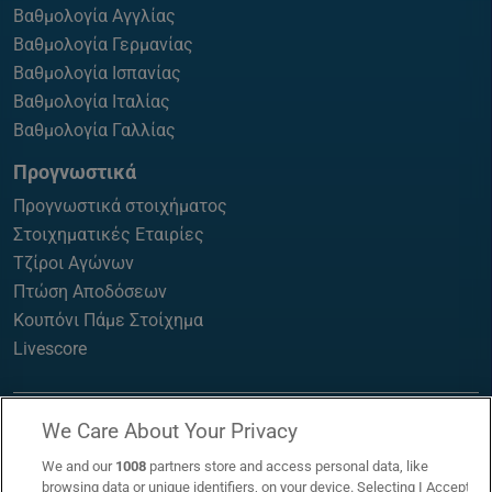
Βαθμολογία Αγγλίας
Βαθμολογία Γερμανίας
Βαθμολογία Ισπανίας
Βαθμολογία Ιταλίας
Βαθμολογία Γαλλίας
Προγνωστικά
Προγνωστικά στοιχήματος
Στοιχηματικές Εταιρίες
Τζίροι Αγώνων
Πτώση Αποδόσεων
Κουπόνι Πάμε Στοίχημα
Livescore
We Care About Your Privacy
We and our
1008
partners store and access personal data, like
browsing data or unique identifiers, on your device. Selecting I Accept