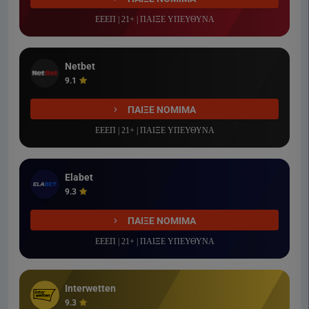
ΕΕΕΠ | 21+ | ΠΑΙΞΕ ΥΠΕΥΘΥΝΑ
Netbet
9.1
ΠΑΙΞΕ ΝΟΜΙΜΑ
ΕΕΕΠ | 21+ | ΠΑΙΞΕ ΥΠΕΥΘΥΝΑ
Elabet
9.3
ΠΑΙΞΕ ΝΟΜΙΜΑ
ΕΕΕΠ | 21+ | ΠΑΙΞΕ ΥΠΕΥΘΥΝΑ
Interwetten
9.3