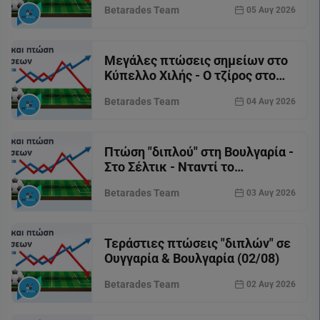
Betarades Team
05 Αυγ 2026
Μεγάλες πτώσεις σημείων στο
Κύπελλο Χιλής - Ο τζίρος στο
Τσάμπιονς Λιγκ (04/08)
Betarades Team
04 Αυγ 2026
Πτώση "διπλού" στη Βουλγαρία -
Στο Σέλτικ - Νταντί το
ποντάρισμα (03/08)
Betarades Team
03 Αυγ 2026
Τεράστιες πτώσεις "διπλών" σε
Ουγγαρία & Βουλγαρία (02/08)
Betarades Team
02 Αυγ 2026