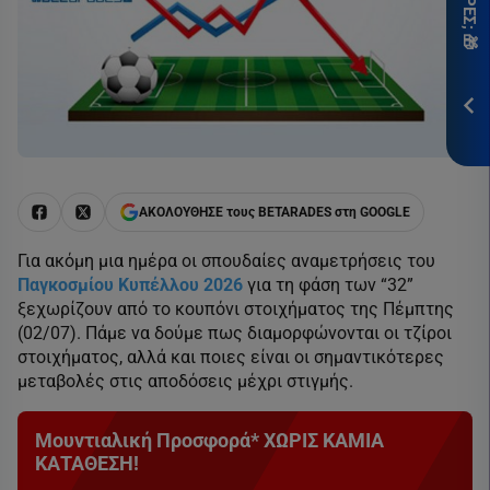
*Ισ
&
Προ
ΕΓΓ
ΑΚΟΛΟΥΘΗΣΕ τους BETARADES στη GOOGLE
Για ακόμη μια ημέρα οι σπουδαίες αναμετρήσεις του
Παγκοσμίου Κυπέλλου 2026
για τη φάση των “32”
ξεχωρίζουν από το κουπόνι στοιχήματος της Πέμπτης
(02/07). Πάμε να δούμε πως διαμορφώνονται οι τζίροι
στοιχήματος, αλλά και ποιες είναι οι σημαντικότερες
μεταβολές στις αποδόσεις μέχρι στιγμής.
Μουντιαλική Προσφορά* ΧΩΡΙΣ ΚΑΜΙΑ
ΚΑΤΑΘΕΣΗ!