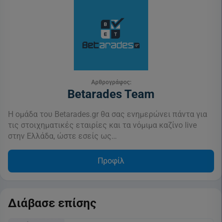
Αρθρογράφος:
Betarades Team
Η ομάδα του Betarades.gr θα σας ενημερώνει πάντα για
τις στοιχηματικές εταιρίες και τα νόμιμα καζίνο live
στην Ελλάδα, ώστε εσείς ως…
Προφίλ
Διάβασε επίσης