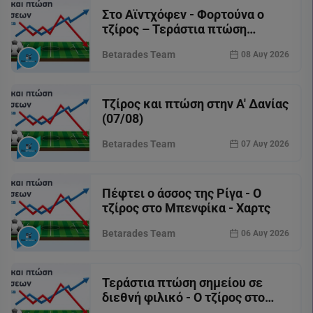
Στο Αϊντχόφεν - Φορτούνα ο
τζίρος – Τεράστια πτώση
διπλού στο Εκουαδόρ (08/08)
Betarades Team
08 Αυγ 2026
Τζίρος και πτώση στην Α' Δανίας
(07/08)
Betarades Team
07 Αυγ 2026
Πέφτει ο άσσος της Ρίγα - Ο
τζίρος στο Μπενφίκα - Χαρτς
Betarades Team
06 Αυγ 2026
Τεράστια πτώση σημείου σε
διεθνή φιλικό - Ο τζίρος στο
Φενερμπαχτσέ - Στουρμ Γκρατς