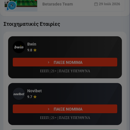
Betarades Team
29 Ιούλ 2026
Στοιχηματικές Εταιρίες
Bwin
9.8
ΠΑΙΞΕ ΝΟΜΙΜΑ
ΕΕΕΠ | 21+ | ΠΑΙΞΕ ΥΠΕΥΘΥΝΑ
Novibet
9.7
ΠΑΙΞΕ ΝΟΜΙΜΑ
ΕΕΕΠ | 21+ | ΠΑΙΞΕ ΥΠΕΥΘΥΝΑ