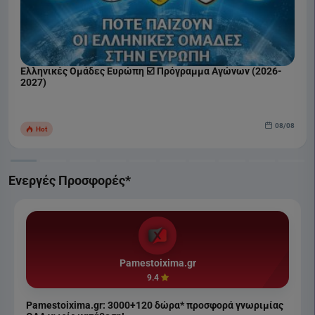
Ελληνικές Ομάδες Ευρώπη ☑️ Πρόγραμμα Αγώνων (2026-
2027)
08/08
Hot
Ενεργές Προσφορές*
Pamestoixima.gr
9.4
Pamestoixima.gr: 3000+120 δώρα* προσφορά γνωριμίας