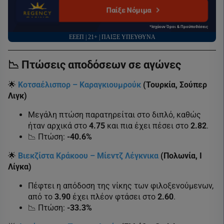
Παίξε Νόμιμα
*Ισχύουν Όροι & Προϋποθέσεις
ΕΕΕΠ | 21+ | ΠΑΙΞΕ ΥΠΕΥΘΥΝΑ
📉 Πτώσεις αποδόσεων σε αγώνες
🌟
Κοτσαέλισπορ – Καραγκιουμρούκ
(Τουρκία, Σούπερ
Λιγκ)
Μεγάλη πτώση παρατηρείται στο διπλό, καθώς
ήταν αρχικά στο
4.75
και πια έχει πέσει στο
2.82
.
📉 Πτώση:
-40.6%
🌟
Βιεκζίστα Κράκοου – Μίεντζ Λέγκνικα
(Πολωνία, Ι
Λίγκα)
Πέφτει η απόδοση της νίκης των φιλοξενούμενων,
από το
3.90
έχει πλέον φτάσει στο
2.60
.
📉 Πτώση:
-33.3%