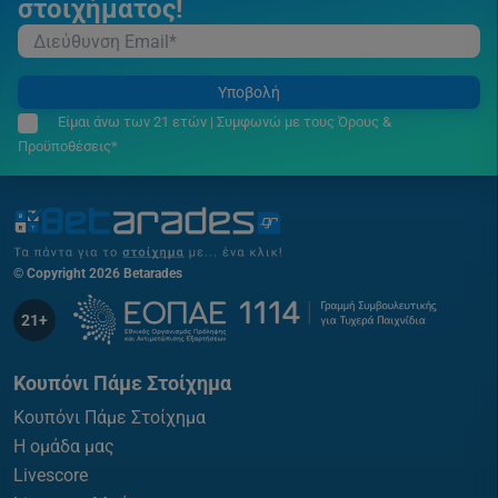
στοιχήματος!
Υποβολή
Είμαι άνω των 21 ετών | Συμφωνώ με τους Όρους &
Προϋποθέσεις*
© Copyright 2026 Betarades
21+
Κουπόνι Πάμε Στοίχημα
Κουπόνι Πάμε Στοίχημα
Η ομάδα μας
Livescore