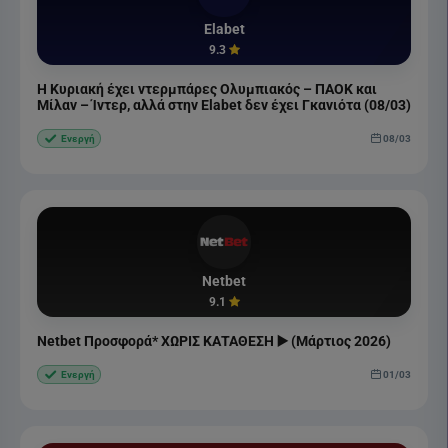
Elabet
9.3
Η Κυριακή έχει ντερμπάρες Ολυμπιακός – ΠΑΟΚ και
Μίλαν – Ίντερ, αλλά στην Elabet δεν έχει Γκανιότα (08/03)
08/03
Ενεργή
Netbet
9.1
Netbet Προσφορά* ΧΩΡΙΣ ΚΑΤΑΘΕΣΗ ▶️ (Μάρτιος 2026)
01/03
Ενεργή