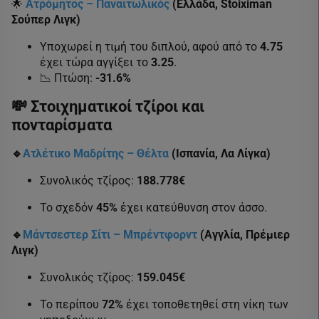
🌟
Ατρόμητος – Παναιτωλικός
(Ελλάδα, Stoiximan
Σούπερ Λιγκ)
Υποχωρεί η τιμή του διπλού, αφού από το
4.75
έχει τώρα αγγίξει το
3.25
.
📉 Πτώση:
-31.6%
💸 Στοιχηματικοί τζίροι και
πονταρίσματα
🔹
Ατλέτικο Μαδρίτης – Θέλτα
(Ισπανία, Λα Λίγκα)
Συνολικός τζίρος:
188.778
€
Το σχεδόν
45%
έχει κατεύθυνση στον άσσο.
🔹
Μάντσεστερ Σίτι – Μπρέντφορντ
(Αγγλία, Πρέμιερ
Λιγκ)
Συνολικός τζίρος:
159.045
€
Το περίπου
72%
έχει τοποθετηθεί στη νίκη των