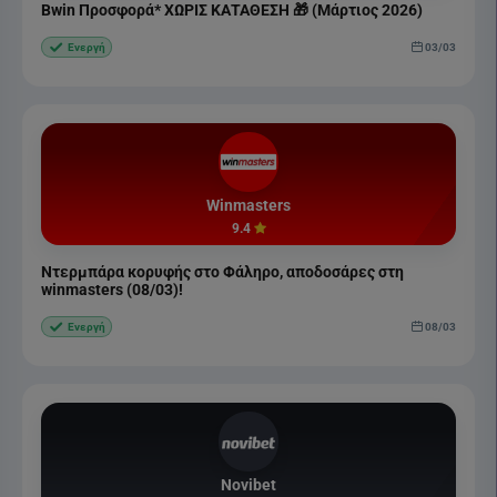
Bwin Προσφορά* ΧΩΡΙΣ ΚΑΤΑΘΕΣΗ 🎁 (Μάρτιος 2026)
03/03
Ενεργή
Winmasters
9.4
Ντερμπάρα κορυφής στο Φάληρο, αποδοσάρες στη
winmasters (08/03)!
08/03
Ενεργή
Novibet