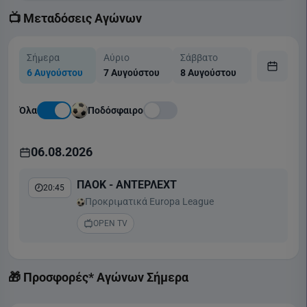
📺 Μεταδόσεις Αγώνων
Σήμερα
Αύριο
Σάββατο
Κυριακή
6 Αυγούστου
7 Αυγούστου
8 Αυγούστου
9 Αυγούστ
Όλα
Ποδόσφαιρο
06.08.2026
ΠΑΟΚ - ΑΝΤΕΡΛΕΧΤ
20:45
Προκριματικά Europa League
OPEN TV
🎁 Προσφορές* Αγώνων Σήμερα