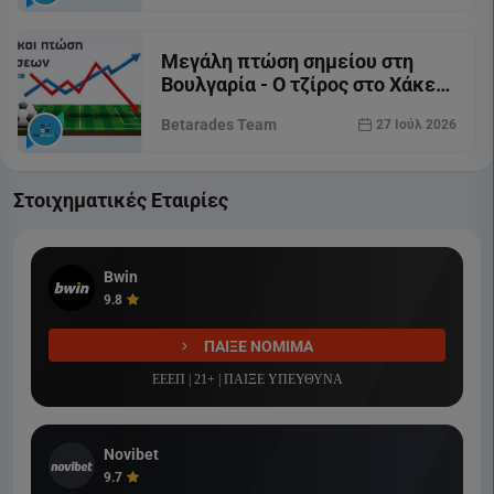
Μεγάλη πτώση σημείου στη
Βουλγαρία - Ο τζίρος στο Χάκεν
- ΑΪΚ Στοκχόλμης (27/07)
Betarades Team
27 Ιούλ 2026
Στοιχηματικές Εταιρίες
Bwin
9.8
ΠΑΙΞΕ ΝΟΜΙΜΑ
ΕΕΕΠ | 21+ | ΠΑΙΞΕ ΥΠΕΥΘΥΝΑ
Novibet
9.7