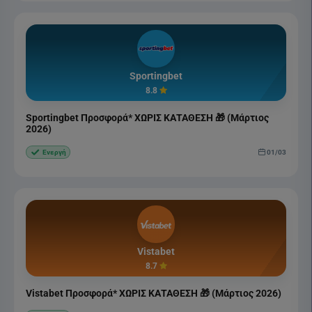
Sportingbet
8.8
Sportingbet Προσφορά* ΧΩΡΙΣ ΚΑΤΑΘΕΣΗ 🎁 (Μάρτιος
2026)
01/03
Ενεργή
Vistabet
8.7
Vistabet Προσφορά* ΧΩΡΙΣ ΚΑΤΑΘΕΣΗ 🎁 (Μάρτιος 2026)