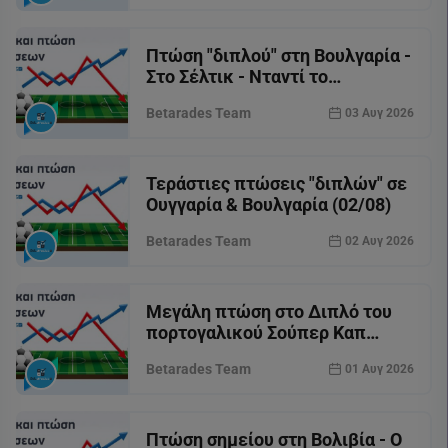
Πτώση "διπλού" στη Βουλγαρία -
Στο Σέλτικ - Νταντί το
ποντάρισμα (03/08)
Betarades Team
03 Αυγ 2026
Τεράστιες πτώσεις "διπλών" σε
Ουγγαρία & Βουλγαρία (02/08)
Betarades Team
02 Αυγ 2026
Μεγάλη πτώση στο Διπλό του
πορτογαλικού Σούπερ Καπ
(01/08)
Betarades Team
01 Αυγ 2026
Πτώση σημείου στη Βολιβία - Ο