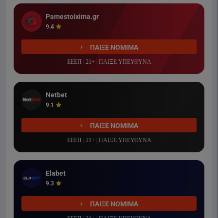
Pamestoixima.gr
9.4
ΠΑΙΞΕ ΝΟΜΙΜΑ
ΕΕΕΠ | 21+ | ΠΑΙΞΕ ΥΠΕΥΘΥΝΑ
Netbet
9.1
ΠΑΙΞΕ ΝΟΜΙΜΑ
ΕΕΕΠ | 21+ | ΠΑΙΞΕ ΥΠΕΥΘΥΝΑ
Elabet
9.3
ΠΑΙΞΕ ΝΟΜΙΜΑ