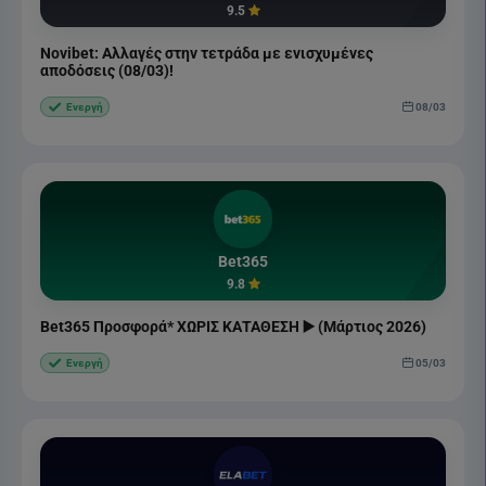
9.5
Novibet: Αλλαγές στην τετράδα με ενισχυμένες
αποδόσεις (08/03)!
08/03
Ενεργή
Bet365
9.8
Bet365 Προσφορά* ΧΩΡΙΣ ΚΑΤΑΘΕΣΗ ▶️ (Μάρτιος 2026)
05/03
Ενεργή