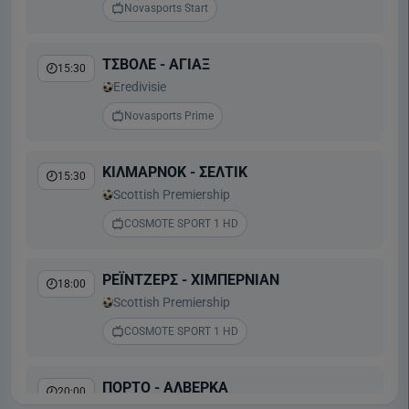
Novasports Start
ΤΣΒΟΛΕ - ΑΓΙΑΞ
15:30
Eredivisie
Novasports Prime
ΚΙΛΜΑΡΝΟΚ - ΣΕΛΤΙΚ
15:30
Scottish Premiership
COSMOTE SPORT 1 HD
ΡΕΪΝΤΖΕΡΣ - ΧΙΜΠΕΡΝΙΑΝ
18:00
Scottish Premiership
COSMOTE SPORT 1 HD
ΠΟΡΤΟ - ΑΛΒΕΡΚΑ
20:00