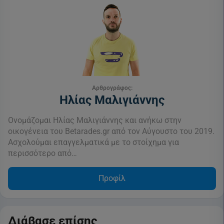
Αρθρογράφος:
Ηλίας Μαλιγιάννης
Ονομάζομαι Ηλίας Μαλιγιάννης και ανήκω στην
οικογένεια του Betarades.gr από τον Αύγουστο του 2019.
Ασχολούμαι επαγγελματικά με το στοίχημα για
περισσότερο από…
Προφίλ
Διάβασε επίσης