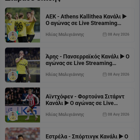
ΑΕΚ - Athens Kallithea Κανάλι ▶️
Ο αγώνας σε Live Streaming
(08/08)
Ηλίας Μαλιγιάννης
08 Αυγ 2026
Άρης - Πανσερραϊκός Κανάλι ▶️ Ο
αγώνας σε Live Streaming
(08/08)
Ηλίας Μαλιγιάννης
08 Αυγ 2026
Αϊντχόφεν - Φορτούνα Σιτάρντ
Κανάλι ▶️ Ο αγώνας σε Live
Streaming (08/08)
Ηλίας Μαλιγιάννης
08 Αυγ 2026
Εστρέλα - Σπόρτινγκ Κανάλι ▶️ Ο