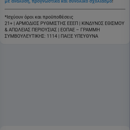
με ανάλυση, προγνωστικά και συνολικό σχολιασμό
!
*Ισχύουν όροι και προϋποθέσεις
21+ | ΑΡΜΟΔΙΟΣ ΡΥΘΜΙΣΤΗΣ ΕΕΕΠ | ΚΙΝΔΥΝΟΣ ΕΘΙΣΜΟΥ
& ΑΠΩΛΕΙΑΣ ΠΕΡΙΟΥΣΙΑΣ | ΕΟΠΑΕ – ΓΡΑΜΜΗ
ΣΥΜΒΟΥΛΕΥΤΙΚΗΣ: 1114 | ΠΑΙΞΕ ΥΠΕΥΘΥΝΑ