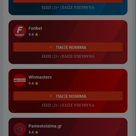
ΕΕΕΠ | 21+ | ΠΑΙΞΕ ΥΠΕΥΘΥΝΑ
Fonbet
9.4
ΠΑΙΞΕ ΝΟΜΙΜΑ
ΕΕΕΠ | 21+ | ΠΑΙΞΕ ΥΠΕΥΘΥΝΑ
Winmasters
9.4
ΠΑΙΞΕ ΝΟΜΙΜΑ
ΕΕΕΠ | 21+ | ΠΑΙΞΕ ΥΠΕΥΘΥΝΑ
Pamestoixima.gr
9.4