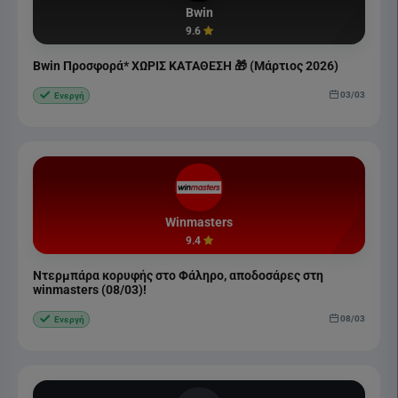
Bwin
9.6
Bwin Προσφορά* ΧΩΡΙΣ ΚΑΤΑΘΕΣΗ 🎁 (Μάρτιος 2026)
03/03
Ενεργή
Winmasters
9.4
Ντερμπάρα κορυφής στο Φάληρο, αποδοσάρες στη
winmasters (08/03)!
08/03
Ενεργή