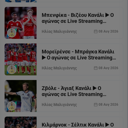
Μπενφίκα - Βιζέου Κανάλι ▶️ Ο
αγώνας σε Live Streaming
(09/08)
Ηλίας Μαλιγιάννης
08 Αυγ 2026
Μορεϊρένσε - Μπράγκα Κανάλι
▶️ Ο αγώνας σε Live Streaming
(09/08)
Ηλίας Μαλιγιάννης
08 Αυγ 2026
Ζβόλε - Άγιαξ Κανάλι ▶️ Ο
αγώνας σε Live Streaming
(09/08)
Ηλίας Μαλιγιάννης
08 Αυγ 2026
Κιλμάρνοκ - Σέλτικ Κανάλι ▶️ Ο