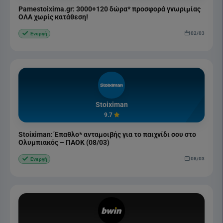
Pamestoixima.gr: 3000+120 δώρα* προσφορά γνωριμίας
ΟΛΑ χωρίς κατάθεση!
02/03
Ενεργή
Stoiximan
9.7
Stoiximan: Έπαθλο* ανταμοιβής για το παιχνίδι σου στο
Ολυμπιακός – ΠΑΟΚ (08/03)
08/03
Ενεργή