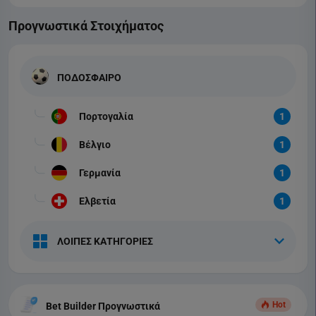
Προγνωστικά Στοιχήματος
ΠΟΔΟΣΦΑΙΡΟ
Πορτογαλία
1
Βέλγιο
1
Γερμανία
1
Ελβετία
1
ΛΟΙΠΕΣ ΚΑΤΗΓΟΡΙΕΣ
Hot
Bet Builder Προγνωστικά