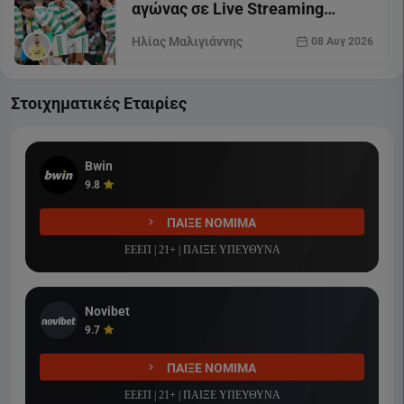
αγώνας σε Live Streaming
(09/08)
Ηλίας Μαλιγιάννης
08 Αυγ 2026
Στοιχηματικές Εταιρίες
Bwin
9.8
ΠΑΙΞΕ ΝΟΜΙΜΑ
ΕΕΕΠ | 21+ | ΠΑΙΞΕ ΥΠΕΥΘΥΝΑ
Novibet
9.7
ΠΑΙΞΕ ΝΟΜΙΜΑ
ΕΕΕΠ | 21+ | ΠΑΙΞΕ ΥΠΕΥΘΥΝΑ