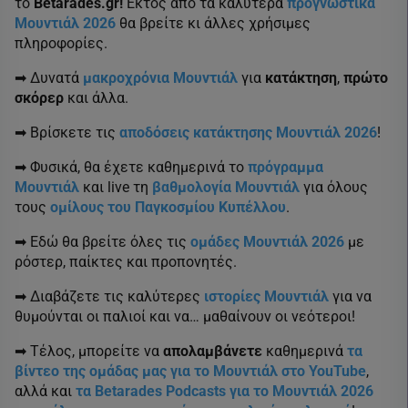
το
Betarades.gr!
Εκτός από τα καλύτερα
προγνωστικά
Μουντιάλ 2026
θα βρείτε κι άλλες χρήσιμες
πληροφορίες.
➡ Δυνατά
μακροχρόνια Μουντιάλ
για
κατάκτηση
,
πρώτο
σκόρερ
και άλλα.
➡ Βρίσκετε τις
αποδόσεις κατάκτησης Μουντιάλ 2026
!
➡ Φυσικά, θα έχετε καθημερινά το
πρόγραμμα
Μουντιάλ
και live τη
βαθμολογία Μουντιάλ
για όλους
τους
ομίλους του Παγκοσμίου Κυπέλλου
.
➡ Εδώ θα βρείτε όλες τις
ομάδες Μουντιάλ 2026
με
ρόστερ, παίκτες και προπονητές.
➡ Διαβάζετε τις καλύτερες
ιστορίες Μουντιάλ
για να
θυμούνται οι παλιοί και να… μαθαίνουν οι νεότεροι!
➡ Τέλος, μπορείτε να
απολαμβάνετε
καθημερινά
τα
βίντεο της ομάδας μας για το Μουντιάλ στο YouTube
,
αλλά και
τα Betarades Podcasts για το Μουντιάλ 2026