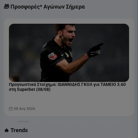
Liga Portugal
🎁 Προσφορές* Αγώνων Σήμερα
COSMOTE SPORT 2 HD
ΜΠΕΝΦΙΚΑ - ΑΚΑΝΤΕΜΙΚΑ ΒΙΣΕΟΥ
22:30
Liga Portugal
COSMOTE SPORT 1 HD
Προγνωστικά Στοίχημα: ΙΩΑΝΝΙΔΗΣ ΓΚΟΛ για ΤΑΜΕΙΟ 3.60
στη Superbet (08/08)
08 Αυγ 2026
🔥 Trends