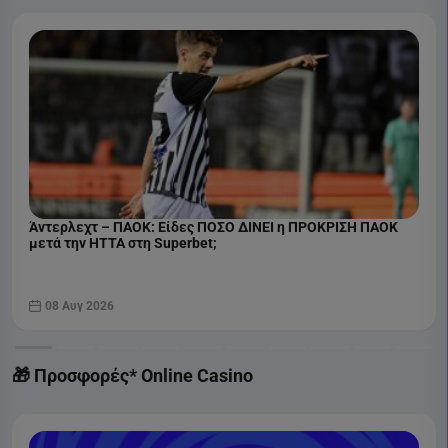
Άντερλεχτ – ΠΑΟΚ: Είδες ΠΟΣΟ ΔΙΝΕΙ η ΠΡΟΚΡΙΣΗ ΠΑΟΚ
μετά την ΗΤΤΑ στη Superbet;
08 Αυγ 2026
🎁 Προσφορές* Online Casino