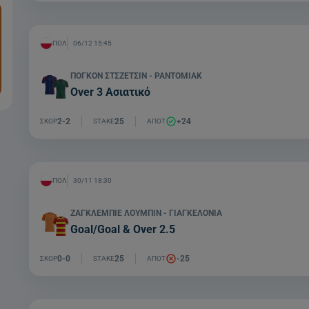
ΠΟΛ
06/12 15:45
ΠΟΓΚΟΝ ΣΤΣΖΕΤΣΙΝ - ΡΑΝΤΟΜΙΑΚ
Over 3 Ασιατικό
2-2
25
+24
ΣΚΟΡ
STAKE
ΑΠΟΤ
ΠΟΛ
30/11 18:30
ΖΑΓΚΛΕΜΠΙΕ ΛΟΥΜΠΙΝ - ΓΙΑΓΚΕΛΟΝΙΑ
Goal/Goal & Over 2.5
0-0
25
-25
ΣΚΟΡ
STAKE
ΑΠΟΤ