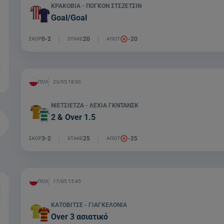
ΚΡΑΚΟΒΙΑ - ΠΟΓΚΟΝ ΣΤΣΖΕΤΣΙΝ
Goal/Goal
0-2
20
-20
ΣΚΟΡ
STAKE
ΑΠΟΤ
ΠΟΛ
23/05 18:30
ΝΙΕΤΣΙΕΤΖΑ - ΛΕΧΙΑ ΓΚΝΤΑΝΣΚ
2 & Over 1.5
3-2
25
-25
ΣΚΟΡ
STAKE
ΑΠΟΤ
ΠΟΛ
17/05 15:45
Κυριακή
Δευτέρα
Τρίτη
Τετάρτη
9 Αυγούστου
10 Αυγούστου
11 Αυγούστου
12 Αυγούστου
ΚΑΤΟΒΙΤΣΕ - ΓΙΑΓΚΕΛΟΝΙΑ
Over 3 ασιατικό