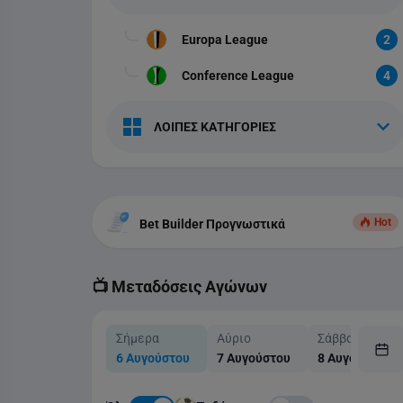
Europa League
2
Conference League
4
ΛΟΙΠΕΣ ΚΑΤΗΓΟΡΙΕΣ
Hot
Bet Builder Προγνωστικά
📺 Μεταδόσεις Αγώνων
Σήμερα
Αύριο
Σάββατο
6 Αυγούστου
7 Αυγούστου
8 Αυγούστου