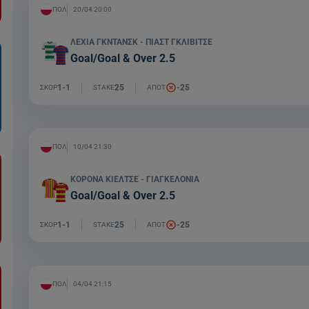
ΠΟΛ
20/04 20:00
ΛΕΧΙΑ ΓΚΝΤΑΝΣΚ - ΠΙΑΣΤ ΓΚΛΙΒΙΤΣΕ
Goal/Goal & Over 2.5
1-1
25
-25
ΣΚΟΡ
STAKE
ΑΠΟΤ
ΠΟΛ
10/04 21:30
ΚΟΡΟΝΑ ΚΙΕΛΤΣΕ - ΓΙΑΓΚΕΛΟΝΙΑ
Goal/Goal & Over 2.5
1-1
25
-25
ΣΚΟΡ
STAKE
ΑΠΟΤ
ΠΟΛ
04/04 21:15