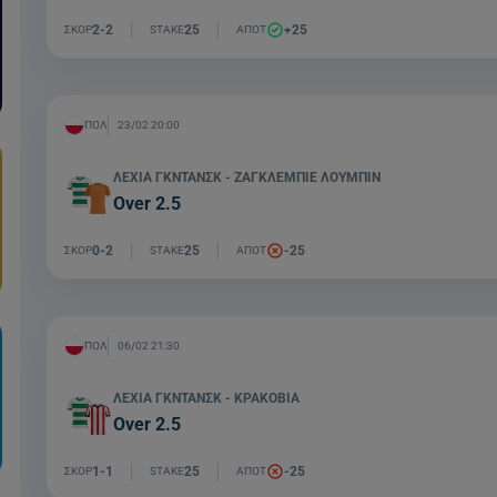
2-2
25
+25
ΣΚΟΡ
STAKE
ΑΠΟΤ
ΠΟΛ
23/02 20:00
ΛΕΧΙΑ ΓΚΝΤΑΝΣΚ - ΖΑΓΚΛΕΜΠΙΕ ΛΟΥΜΠΙΝ
Over 2.5
0-2
25
-25
ΣΚΟΡ
STAKE
ΑΠΟΤ
ΠΟΛ
06/02 21:30
ΛΕΧΙΑ ΓΚΝΤΑΝΣΚ - ΚΡΑΚΟΒΙΑ
Over 2.5
1-1
25
-25
ΣΚΟΡ
STAKE
ΑΠΟΤ