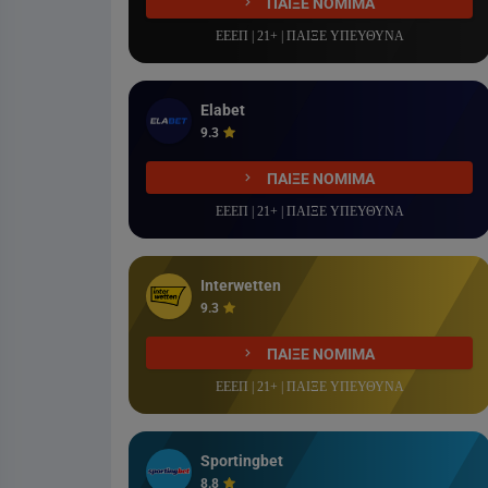
ΠΑΙΞΕ ΝΟΜΙΜΑ
ΕΕΕΠ | 21+ | ΠΑΙΞΕ ΥΠΕΥΘΥΝΑ
Elabet
9.3
ΠΑΙΞΕ ΝΟΜΙΜΑ
ΕΕΕΠ | 21+ | ΠΑΙΞΕ ΥΠΕΥΘΥΝΑ
Interwetten
9.3
ΠΑΙΞΕ ΝΟΜΙΜΑ
ΕΕΕΠ | 21+ | ΠΑΙΞΕ ΥΠΕΥΘΥΝΑ
Sportingbet
8.8