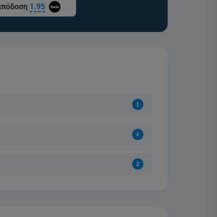
 απόδοση
1.95