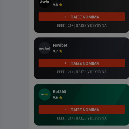
9.8
ΠΑΙΞΕ ΝΟΜΙΜΑ
ΕΕΕΠ | 21+ | ΠΑΙΞΕ ΥΠΕΥΘΥΝΑ
Novibet
9.7
ΠΑΙΞΕ ΝΟΜΙΜΑ
ΕΕΕΠ | 21+ | ΠΑΙΞΕ ΥΠΕΥΘΥΝΑ
Bet365
9.6
ΠΑΙΞΕ ΝΟΜΙΜΑ
ΕΕΕΠ | 21+ | ΠΑΙΞΕ ΥΠΕΥΘΥΝΑ