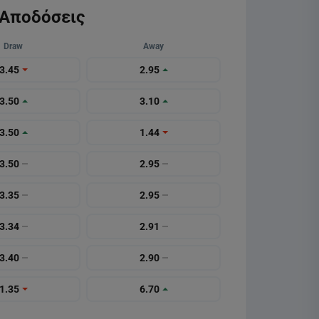
 Αποδόσεις
Draw
Away
3.45
2.95
3.50
3.10
3.50
1.44
3.50
2.95
3.35
2.95
3.34
2.91
3.40
2.90
1.35
6.70