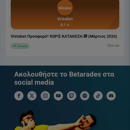
Vistabet
8.7
Vistabet Προσφορά* ΧΩΡΙΣ ΚΑΤΑΘΕΣΗ 🎁 (Μάρτιος 2026)
01/03
Ενεργή
Ακολουθήστε το Betarades στα
social media
facebook social link
x social link
instagram social link
youtube social link
twitch social link
spotify social link
tiktok social link
discord soci