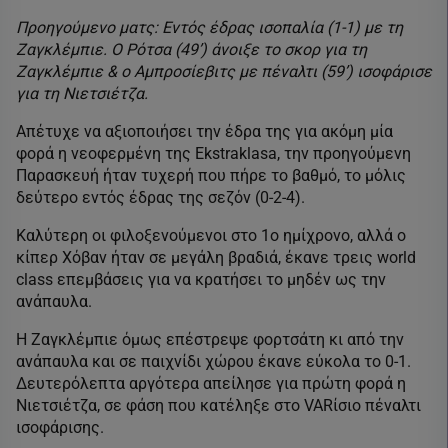
Προηγούμενο ματς: Εντός έδρας ισοπαλία (1-1) με τη
Ζαγκλέμπιε. Ο Ρότσα (49’) άνοιξε το σκορ για τη
Ζαγκλέμπιε & ο Αμπροσίεβιτς με πέναλτι (59’) ισοφάρισε
για τη Νιετσιέτζα.
Απέτυχε να αξιοποιήσει την έδρα της για ακόμη μία
φορά η νεοφερμένη της Ekstraklasa, την προηγούμενη
Παρασκευή ήταν τυχερή που πήρε το βαθμό, το μόλις
δεύτερο εντός έδρας της σεζόν (0-2-4).
Καλύτερη οι φιλοξενούμενοι στο 1ο ημίχρονο, αλλά ο
κίπερ Χόβαν ήταν σε μεγάλη βραδιά, έκανε τρεις world
class επεμβάσεις για να κρατήσει το μηδέν ως την
ανάπαυλα.
Η Ζαγκλέμπιε όμως επέστρεψε φορτσάτη κι από την
ανάπαυλα και σε παιχνίδι χώρου έκανε εύκολα το 0-1.
Δευτερόλεπτα αργότερα απείλησε για πρώτη φορά η
Νιετσιέτζα, σε φάση που κατέληξε στο VARίσιο πέναλτι
ισοφάρισης.