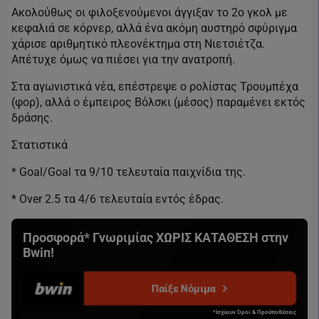
Ακολούθως οι φιλοξενούμενοι άγγιξαν το 2ο γκολ με
κεφαλιά σε κόρνερ, αλλά ένα ακόμη αυστηρό σφύριγμα
χάρισε αριθμητικό πλεονέκτημα στη Νιετσιέτζα.
Απέτυχε όμως να πιέσει για την ανατροπή.
Στα αγωνιστικά νέα, επέστρεψε ο ρολίστας Τρουμπέχα
(φορ), αλλά ο έμπειρος Βόλσκι (μέσος) παραμένει εκτός
δράσης.
Στατιστικά
* Goal/Goal τα 9/10 τελευταία παιχνίδια της.
* Over 2.5 τα 4/6 τελευταία εντός έδρας.
Προσφορά* Γνωριμίας ΧΩΡΙΣ ΚΑΤΑΘΕΣΗ στην
Bwin!
Παίξε Νόμιμα
*Ισχύουν Όροι & Προϋποθέσεις