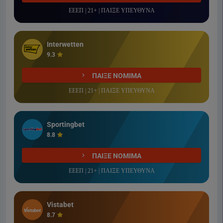
ΕΕΕΠ | 21+ | ΠΑΙΞΕ ΥΠΕΥΘΥΝΑ
Interwetten
9.3
ΠΑΙΞΕ ΝΟΜΙΜΑ
ΕΕΕΠ | 21+ | ΠΑΙΞΕ ΥΠΕΥΘΥΝΑ
Sportingbet
8.8
ΠΑΙΞΕ ΝΟΜΙΜΑ
ΕΕΕΠ | 21+ | ΠΑΙΞΕ ΥΠΕΥΘΥΝΑ
Vistabet
8.7