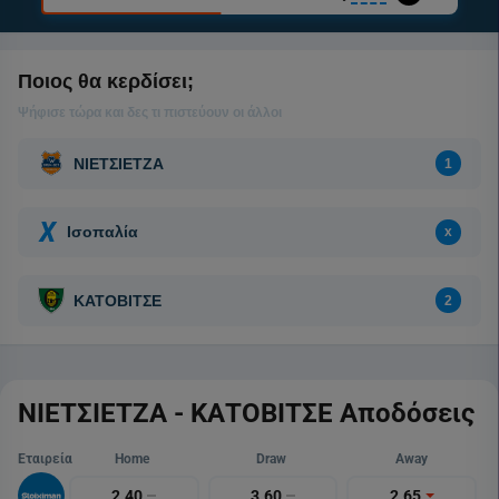
ΝΙΕΤΣΙΕΤΖΑ - ΚΑΤΟΒΙΤΣΕ Αποδόσεις
Εταιρεία
Home
Draw
Away
2.40
3.60
2.65