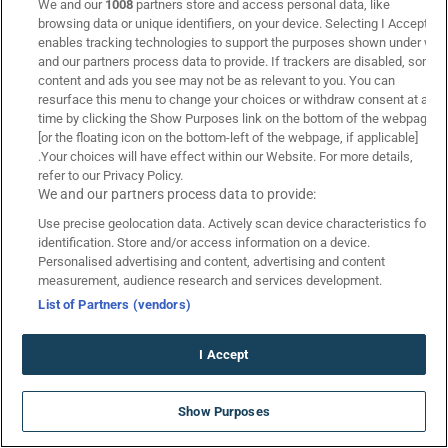
Pamestoixima.gr
We and our
1008
partners store and access personal data, like
browsing data or unique identifiers, on your device. Selecting I Accept
Interwetten
enables tracking technologies to support the purposes shown under we
and our partners process data to provide. If trackers are disabled, some
Βαθμολογίες
content and ads you see may not be as relevant to you. You can
Βαθμολογίες
resurface this menu to change your choices or withdraw consent at any
time by clicking the Show Purposes link on the bottom of the webpage
Βαθμολογία Stoiximan Super League
[or the floating icon on the bottom-left of the webpage, if applicable]
Βαθμολογία Αγγλίας
.Your choices will have effect within our Website. For more details,
Βαθμολογία Γερμανίας
refer to our Privacy Policy.
We and our partners process data to provide:
Βαθμολογία Ισπανίας
Use precise geolocation data. Actively scan device characteristics for
Βαθμολογία Ιταλίας
identification. Store and/or access information on a device.
Βαθμολογία Γαλλίας
Personalised advertising and content, advertising and content
measurement, audience research and services development.
Προγνωστικά
List of Partners (vendors)
Προγνωστικά στοιχήματος
Στοιχηματικές Εταιρίες
I Accept
Τζίροι Αγώνων
Πτώση Αποδόσεων
SUMMERAKI2026 ΠΡΟΣΦΟΡΑ* ☀️
Show Purposes
ΧΩΡΙΣ ΚΑΤΑΘΕΣΗ
Κουπόνι Πάμε Στοίχημα
*Ισχύουν Όροι & Προϋποθέσεις