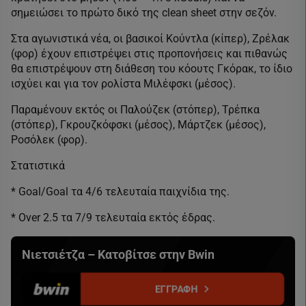
σημειώσει το πρώτο δικό της clean sheet στην σεζόν.
Στα αγωνιστικά νέα, οι βασικοί Κούντλα (κίπερ), Ζρέλακ
(φορ) έχουν επιστρέψει στις προπονήσεις και πιθανώς
θα επιστρέψουν στη διάθεση του κόουτς Γκόρακ, το ίδιο
ισχύει και για τον ρολίστα Μιλέφσκι (μέσος).
Παραμένουν εκτός οι Παλούζεκ (στόπερ), Τρέπκα
(στόπερ), Γκρουζκόφσκι (μέσος), Μάρτζεκ (μέσος),
Ροσόλεκ (φορ).
Στατιστικά
* Goal/Goal τα 4/6 τελευταία παιχνίδια της.
* Over 2.5 τα 7/9 τελευταία εκτός έδρας.
Νιετσιέτζα – Κατοβίτσε στην Bwin
ΕΓΓΡΑΦΗ