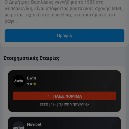
Ο Δημήτρης Βασιλάκος γεννήθηκε το 1985 στη
Θεσσαλονίκη, είναι απόφοιτος βρετανικής σχολής ΜΜΕ,
με μεταπτυχιακό στο marketing, το οποίο έμεινε στο
ράφι,…
Προφίλ
Στοιχηματικές Εταιρίες
Bwin
9.8
ΠΑΙΞΕ ΝΟΜΙΜΑ
ΕΕΕΠ | 21+ | ΠΑΙΞΕ ΥΠΕΥΘΥΝΑ
Novibet