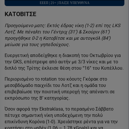
ΕΕΕΠ | 21+ | ΠΑΙΞΕ ΥΠΕΥΘΥΝΑ
ΚΑΤΟΒΙΤΣΕ
Προηγούμενο ματς: Εκτός έδρας νίκη (1-2) επί της LKS
Λοτζ. Με πέναλτι του Γέντριχ (31’) & Σκούριν (61’)
προηγήθηκε 0-2 η Κατοβίτσε και με αυτογκόλ (84’)
μείωσε για τους γηπεδούχους.
Ευεργετική αποδείχθηκε η διακοπή του Οκτωβρίου για
την GKS, επέστρεψε από αυτήν με 3/3 νίκες και με το
διπλό της Τρίτης έκλεισε θέση στου “16” του Κυπέλλου.
Περιορισμένο το rotation του κόουτς Γκόρακ στο
μεσοβδόμαδο παιχνίδι του Λοτζ και η ομάδα του
επιβεβαίωσε την ποιοτική υπεροχή της απέναντι σε
εκπρόσωπο της Β’ κατηγορίας.
Όσον αφορά την Ekstraklasa, το περασμένο Σάββατο
πέτυχε σημαντική νίκη υποδεχόμενη την πολύ
επικίνδυνη Κορόνα (1-0). Χρειάστηκε ρέντα για να την
κρατήσει στο μηδέν (1.06 – 1.78 xGoals) και να