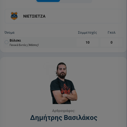
ΝΙΕΤΣΙΕΤΖΑ
Όνομα
Συμμετοχές
Γκολ
Βόλσκι
10
0
Γενικά Εκτός
( Μέσος)
Αρθρογράφος:
Δημήτρης Βασιλάκος