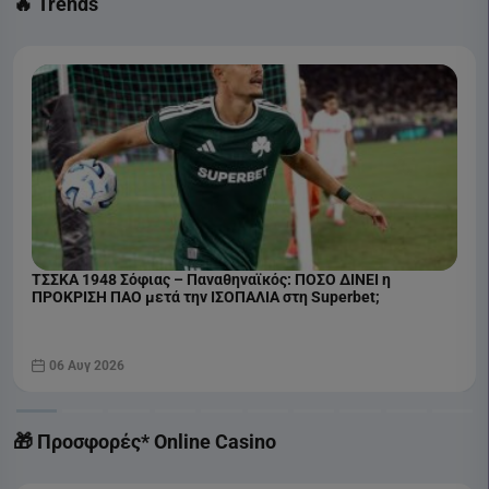
🔥 Trends
ΤΣΣΚΑ 1948 Σόφιας – Παναθηναϊκός: ΠΟΣΟ ΔΙΝΕΙ η
ΠΡΟΚΡΙΣΗ ΠΑΟ μετά την ΙΣΟΠΑΛΙΑ στη Superbet;
06 Αυγ 2026
🎁 Προσφορές* Online Casino