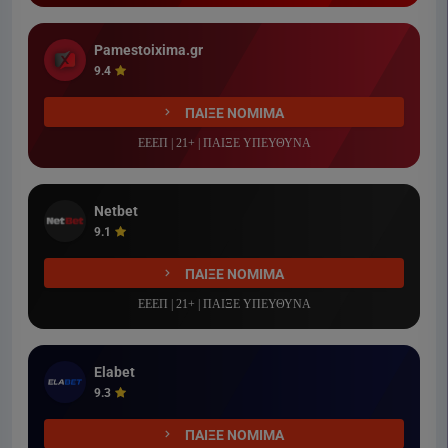
Pamestoixima.gr
9.4
ΠΑΙΞΕ ΝΟΜΙΜΑ
ΕΕΕΠ | 21+ | ΠΑΙΞΕ ΥΠΕΥΘΥΝΑ
Netbet
9.1
ΠΑΙΞΕ ΝΟΜΙΜΑ
ΕΕΕΠ | 21+ | ΠΑΙΞΕ ΥΠΕΥΘΥΝΑ
Elabet
9.3
ΠΑΙΞΕ ΝΟΜΙΜΑ