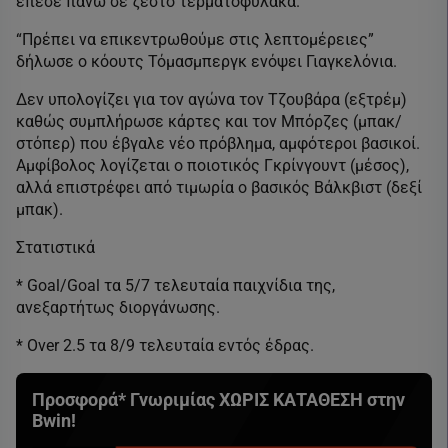
έπεσε πάνω σε ζεστό τερματοφύλακα.
“Πρέπει να επικεντρωθούμε στις λεπτομέρειες”
δήλωσε ο κόουτς Τόμασμπεργκ ενόψει Γιαγκελόνια.
Δεν υπολογίζει για τον αγώνα τον Τζουβάρα (εξτρέμ)
καθώς συμπλήρωσε κάρτες και τον Μπόρζες (μπακ/
στόπερ) που έβγαλε νέο πρόβλημα, αμφότεροι βασικοί.
Αμφίβολος λογίζεται ο ποιοτικός Γκρίνγουντ (μέσος),
αλλά επιστρέφει από τιμωρία ο βασικός Βάλκβιστ (δεξί
μπακ).
Στατιστικά
* Goal/Goal τα 5/7 τελευταία παιχνίδια της,
ανεξαρτήτως διοργάνωσης.
* Over 2.5 τα 8/9 τελευταία εντός έδρας.
Προσφορά* Γνωριμίας ΧΩΡΙΣ ΚΑΤΑΘΕΣΗ στην
Bwin!