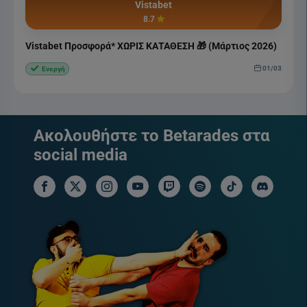
Vistabet
8.7
Vistabet Προσφορά* ΧΩΡΙΣ ΚΑΤΑΘΕΣΗ 🎁 (Μάρτιος 2026)
01/03
Ενεργή
Ακολουθήστε το Betarades στα
social media
facebook social link
x social link
instagram social link
youtube social link
twitch social link
spotify social link
tiktok social link
discord soci