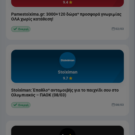
9.4
Pamestoixima.gr: 3000+120 δώρα* προσφορά γνωριμίας
ΟΛΑ χωρίς κατάθεση!
02/03
Ενεργή
Stoiximan
9.7
Stoiximan: Έπαθλο* ανταμοιβής για το παιχνίδι σου στο
Ολυμπιακός – ΠΑΟΚ (08/03)
08/03
Ενεργή