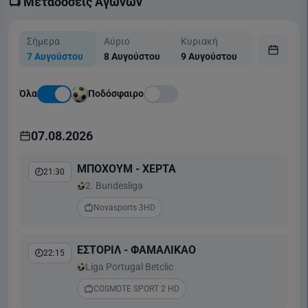
📺 Μεταδόσεις Αγώνων
Σήμερα
Αύριο
Κυριακή
Δευτέρα
7 Αυγούστου
8 Αυγούστου
9 Αυγούστου
10 Αυγούσ
Όλα
Ποδόσφαιρο
07.08.2026
ΜΠΟΧΟΥΜ - ΧΕΡΤΑ
21:30
2. Bundesliga
Novasports 3HD
ΕΣΤΟΡΙΛ - ΦΑΜΑΛΙΚΑΟ
22:15
Liga Portugal Betclic
COSMOTE SPORT 2 HD