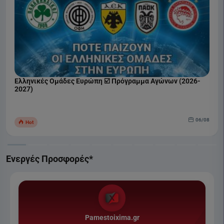
Ελληνικές Ομάδες Ευρώπη ☑️ Πρόγραμμα Αγώνων (2026-
2027)
06/08
Hot
Ενεργές Προσφορές*
Pamestoixima.gr