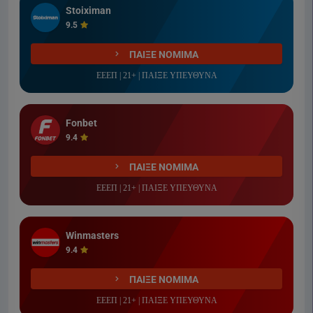
Stoiximan
9.5
ΠΑΙΞΕ ΝΟΜΙΜΑ
ΕΕΕΠ | 21+ | ΠΑΙΞΕ ΥΠΕΥΘΥΝΑ
Fonbet
9.4
ΠΑΙΞΕ ΝΟΜΙΜΑ
ΕΕΕΠ | 21+ | ΠΑΙΞΕ ΥΠΕΥΘΥΝΑ
Winmasters
9.4
ΠΑΙΞΕ ΝΟΜΙΜΑ
ΕΕΕΠ | 21+ | ΠΑΙΞΕ ΥΠΕΥΘΥΝΑ