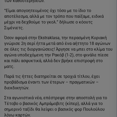
των καθυστερήσεων.
“Είμαι απογοητευμένος όχι τόσο με το ίδιο το
αποτέλεσμα, αλλά με τον τρόπο που παίξαμε, ειδικά
μέχρι να δεχθούμε το γκολ.” δήλωσε ο κόουτς
Σιμένιετς.
Όσον αφορά στην Ekstraklasa, την περασμένη Κυριακή
γνώρισε 2η σερί ήττα μετά από ένα αήττητο 18 αγώνων
σε όλες τις διοργανώσεις! Άργησε να μπει στο κλίμα του
αγώνα υποδεχόμενη την Ρακόβ (1-2), στο φινάλε πίεσε
και πάλι ασφυκτικά, αλλά δεν βρήκε επιστροφή στο
ματς.
Παρά τις ήττες διατηρείται σε τροχιά τίτλου, έχει
προβάδισμα έναντι των έτερων – πραγματικών –
διεκδικητών.
Στα αγωνιστικά νέα, επέστρεψε στην αποστολή για το
Τέτοβο ο βασικός Αμπράμοβιτς (κίπερ), αλλά για το
σημερινό ταξίδι θα λείψει ο βασικός φορ Πουλούλου
λόγω καρτών.