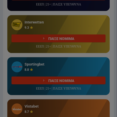
ΕΕΕΠ | 21+ | ΠΑΙΞΕ ΥΠΕΥΘΥΝΑ
Interwetten
9.3
ΠΑΙΞΕ ΝΟΜΙΜΑ
ΕΕΕΠ | 21+ | ΠΑΙΞΕ ΥΠΕΥΘΥΝΑ
Sportingbet
8.8
ΠΑΙΞΕ ΝΟΜΙΜΑ
ΕΕΕΠ | 21+ | ΠΑΙΞΕ ΥΠΕΥΘΥΝΑ
Vistabet
8.7