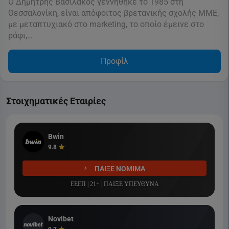
Ο Δημήτρης Βασιλάκος γεννήθηκε το 1985 στη
Θεσσαλονίκη, είναι απόφοιτος βρετανικής σχολής ΜΜΕ,
με μεταπτυχιακό στο marketing, το οποίο έμεινε στο
ράφι,…
Προφίλ
Στοιχηματικές Εταιρίες
Bwin
9.8
ΠΑΙΞΕ ΝΟΜΙΜΑ
ΕΕΕΠ | 21+ | ΠΑΙΞΕ ΥΠΕΥΘΥΝΑ
Novibet